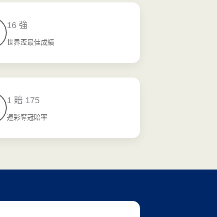
16 強
世界盃最佳成績
1 賠 175​
運彩奪冠賠率