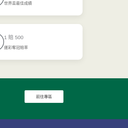
世界盃最佳成績
1 賠 500
運彩奪冠賠率
前往專區