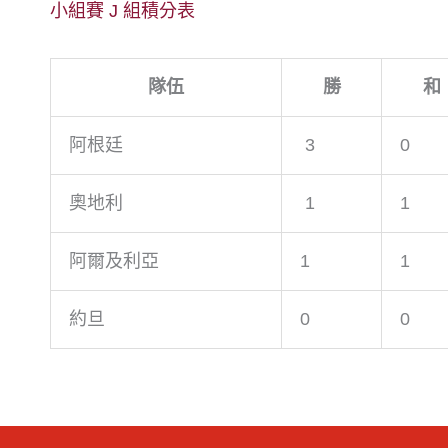
小組賽 J 組積分表
隊伍
勝
和
阿根廷
3
0
奧地利
1
1
阿爾及利亞
1
1
約旦
0
0