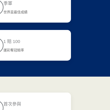
季軍
世界盃最佳成績
1 賠 100
運彩奪冠賠率
首次參與