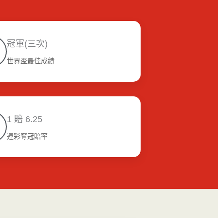
冠軍(三次)
世界盃最佳成績
1 賠 6.25
運彩奪冠賠率