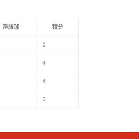
淨勝球
積分
9
4
4
0