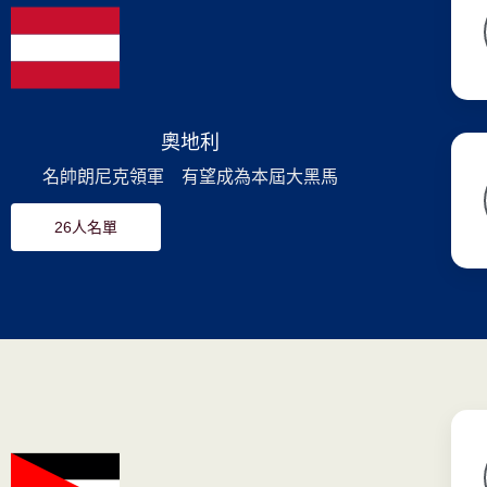
奧地利
名帥朗尼克領軍 有望成為本屆大黑馬
26人名單