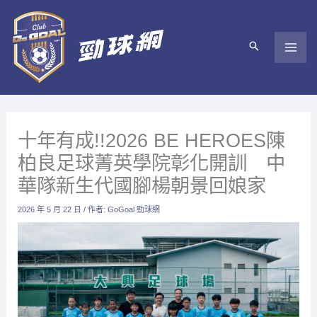
跳
至
主
要
內
容
十年有成!!2026 BE HEROES陳
柏良足球菁英學院彰化開訓 中
華隊新生代國腳楊朝景回娘家
2026 年 5 月 22 日
/ 作者:
GoGoal 勁球網