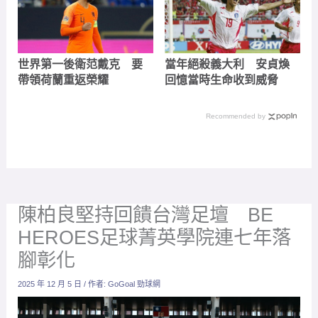
世界第一後衛范戴克 要
當年絕殺義大利 安貞煥
帶領荷蘭重返榮耀
回憶當時生命收到威脅
Recommended by
陳柏良堅持回饋台灣足壇 BE
HEROES足球菁英學院連七年落
腳彰化
2025 年 12 月 5 日
/ 作者:
GoGoal 勁球網