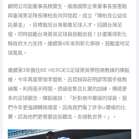
顧問公司副董事長魏寶生、展逸國際企業董事長張憲銘
與臺灣男足隊長陳柏良共同發起，成立「陳柏良公益信
託基金」，目標栽培台灣基層足球人才，回饋台灣足
壇，同時鼓勵台灣菁英足球員挑戰自我！計畫獲得彰化
縣政府大力支持，連續第4年來到彰化舉辦，鼓勵當地足
球風氣。
連續第3年擔任BE HEROES足球菁英學院總教練的陳毅
維，今年再度帶領李盟乾、呂昆錡與莊明諺等國手級教
練團，利用兩天時間，透過密集且扎實的訓練，傳遞更
多的足球觀念，陳毅維說：「針對高中層級的球員，我
們今年更強調轉換速度，因為我們看了許多U層級的比
賽，認為他們更需要這些觀念，去接軌世界。」。