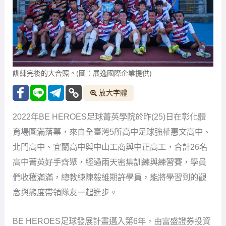
訓練完後的大合照。(圖：展逸國際企業提供)
放大字體
2022年BE HEROES足球菁英學院於昨(25)日在彰化體
育場圓滿落幕，來自全臺灣5所高中足球強權惠文高中、
北門高中、宜蘭高中與中山工商與中正高工，合計26名
高中菁英好手齊聚，經過兩天密集訓練與練習賽，學員
們收穫滿滿，總教練陳毅維期許學員，能將學習到的觀
念與態度帶領隊友一起進步。
BE HEROES足球發展計畫邁入第6年，由富盛證券投資