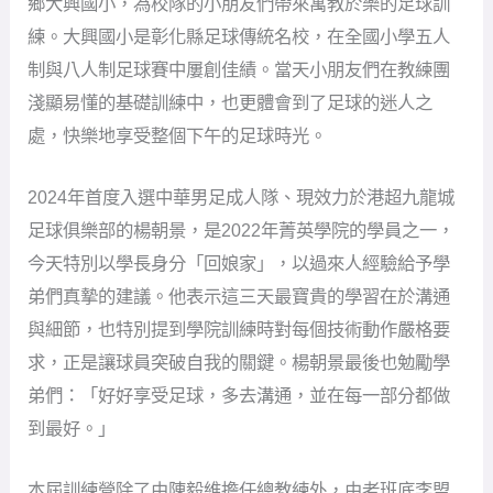
鄉大興國小，為校隊的小朋友們帶來寓教於樂的足球訓
練。大興國小是彰化縣足球傳統名校，在全國小學五人
制與八人制足球賽中屢創佳績。當天小朋友們在教練團
淺顯易懂的基礎訓練中，也更體會到了足球的迷人之
處，快樂地享受整個下午的足球時光。
2024年首度入選中華男足成人隊、現效力於港超九龍城
足球俱樂部的楊朝景，是2022年菁英學院的學員之一，
今天特別以學長身分「回娘家」，以過來人經驗給予學
弟們真摯的建議。他表示這三天最寶貴的學習在於溝通
與細節，也特別提到學院訓練時對每個技術動作嚴格要
求，正是讓球員突破自我的關鍵。楊朝景最後也勉勵學
弟們：「好好享受足球，多去溝通，並在每一部分都做
到最好。」
本屆訓練營除了由陳毅維擔任總教練外，由老班底李盟