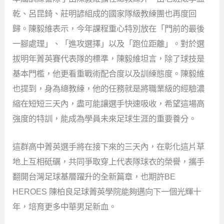
乾、呂昆錡、莊明諺組成的國家隊級教練團也再度回
歸。陳毅維表示，今年課程重心特別放在「門前的最後
一腳處理」、「進攻選擇」以及「跑位距離」。對於選
拔明年菁英賽代表隊的標準，陳毅維坦言，除了球技是
基本門檻，他更看重戰術配合度以及訓練態度。陳毅維
也提到，身為總教練，他的任務就是將職業級的經驗濃
縮在短短三天內，盡可能讓選手快速吸收，希望這場高
強度的特訓，能成為學員未來足球生涯的重要養分。
這群高中菁英選手將在接下來的三天內，在彰化這片草
地上互相砥礪，共同爭取穿上代表隊球衣的榮譽，攜手
翻開台灣足球基層躍升的全新篇章，也期許BE
HEROES 陳柏良足球菁英學院能夠邁向下一個光輝十
年，培育更多中華男足新血。