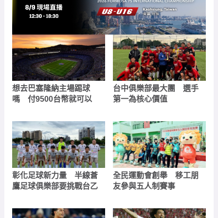
想去巴塞隆納主場踢球
台中俱樂部最大團 選手
嗎 付9500台幣就可以
第一為核心價值
彰化足球新力量 半線蒼
全民運動會創舉 移工朋
鷹足球俱樂部要挑戰台乙
友參與五人制賽事