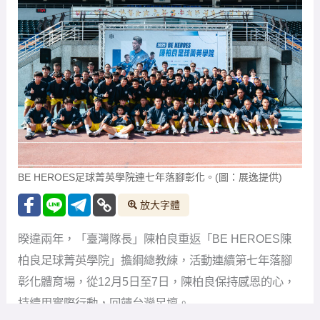
BE HEROES足球菁英學院連七年落腳彰化。(圖：展逸提供)
放大字體
暌違兩年，「臺灣隊長」陳柏良重返「BE HEROES陳
柏良足球菁英學院」擔綱總教練，活動連續第七年落腳
彰化體育場，從12月5日至7日，陳柏良保持感恩的心，
持續用實際行動，回饋台灣足壇。