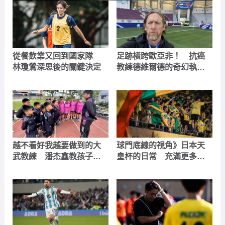
從餐飲業又回到國家隊
足跡橫跨歐亞非！ 抗癌
林瓊鶯深思後的關鍵決定
教練德維爾德的奇幻執教
生涯
越不看好我越要做到的大
球門底線的視角》日本天
武教練 潘杰鑫教孩子從
皇杯的日常 充滿更多畫
足球中做喜歡的自己
面的可能性