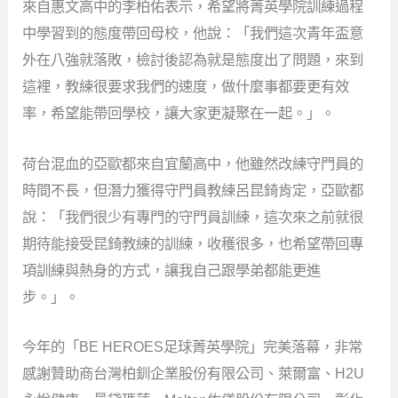
來自惠文高中的李柏佑表示，希望將菁英學院訓練過程
中學習到的態度帶回母校，他說：「我們這次青年盃意
外在八強就落敗，檢討後認為就是態度出了問題，來到
這裡，教練很要求我們的速度，做什麼事都要更有效
率，希望能帶回學校，讓大家更凝聚在一起。」。
荷台混血的亞歐都來自宜蘭高中，他雖然改練守門員的
時間不長，但潛力獲得守門員教練呂昆錡肯定，亞歐都
說：「我們很少有專門的守門員訓練，這次來之前就很
期待能接受昆錡教練的訓練，收穫很多，也希望帶回專
項訓練與熱身的方式，讓我自己跟學弟都能更進
步。」。
今年的「BE HEROES足球菁英學院」完美落幕，非常
感謝贊助商台灣柏釧企業股份有限公司、萊爾富、H2U