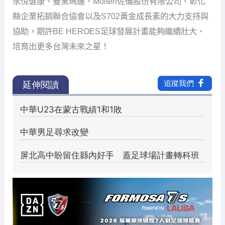
永悅健康、曼黛瑪蓮、Molten佐儀股份有限公司、彰化
縣企業拓銷聯合協會以及S702黃金成長素的大力支持與
協助，期許BE HEROES足球發展計畫能夠繼續壯大、
培育出更多台灣未來之星！