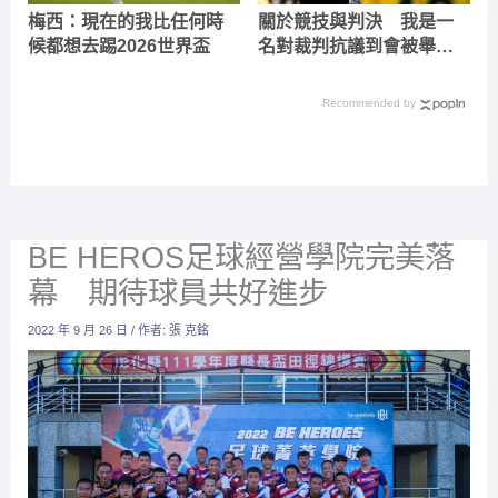
梅西：現在的我比任何時
關於競技與判決 我是一
候都想去踢2026世界盃
名對裁判抗議到會被舉牌
的守門教練
Recommended by
BE HEROS足球經營學院完美落
幕 期待球員共好進步
2022 年 9 月 26 日
/ 作者:
張 克銘