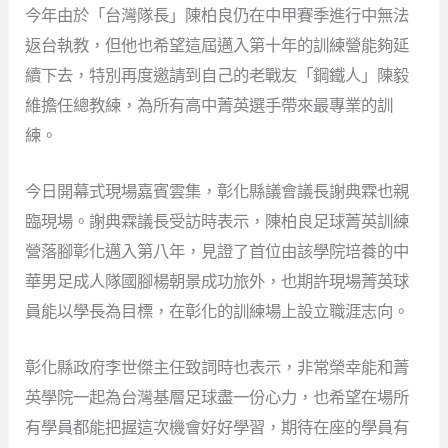
今年由於「台灣隊長」陳柏良仍在中甲賽季進行中無法
返台執教，但他也希望這屆邁入第十年的訓練營能夠延
續下去，特別再度邀請到自己的老戰友「鋼鐵人」陳毅
維擔任總教練，為所有高中菁英選手帶來最專業的訓
練。
今日開幕式現場嘉賓雲集，彰化縣議會議長謝典霖也親
臨現場。謝典霖議長受訪時表示，陳柏良足球菁英訓練
營落腳彰化邁入第八年，見證了首位由該學院培養的中
華男足成人隊國腳楊朝景成功旅外，也期許現場菁英球
員能以學長為目標，在彰化的訓練場上設立職涯志向。
彰化縣政府李世傑主任致詞時也表示，非常榮幸能和菁
英學院一起為台灣基層足球盡一份心力，也希望在場所
有學員都能把握這次機會好好學習，期待在座的學員有