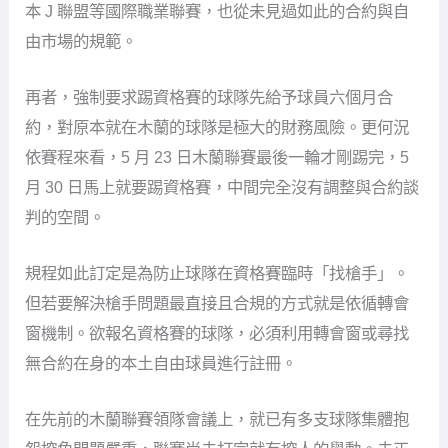
本 J 聯盟等國際職業聯賽，也從未見過如此的合約與自
由市場的規範。
再者，強制要求踢資格賽的球隊先給予球員六個月合
約，對原本就在木蘭的球隊是極大的財務風險。更何況
依賽程來看，5 月 23 日木蘭聯賽最後一輪才剛踢完，5
月 30 日馬上就要踢資格賽，中間完全沒有調整與合約談
判的空間。
規程如此訂定是為防止球隊在資格賽臨時「找槍手」。
但若要解決槍手問題最直接且合規的方式就是依循轉會
窗機制。欲報名資格賽的球隊，必須利用轉會窗或尋找
無合約在身的本土自由球員進行註冊。
在先前的木蘭聯賽領隊會議上，就已有多支球隊集體抱