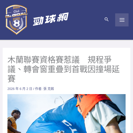
跳
至
主
要
內
容
木蘭聯賽資格賽惹議 規程爭
議、轉會窗重疊到首戰因撞場延
賽
2026 年 6 月 2 日
/ 作者:
張 克銘