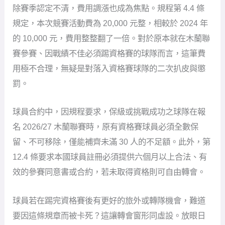
除賽季認定不清，費用調漲也成為焦點。規程第 4.4 條
規定，本次競賽活動費為 20,000 元整，相較於 2024 年
的 10,000 元，費用整整翻了一倍。對於原本就在木蘭聯
賽參賽、因戰績不佳必須踢資格賽的球隊而言，這筆費
用極不合理，無疑是對落入資格賽球隊的二次扒皮與懲
罰。
球員合約中，因規程要求，保級或挑戰成功之球隊在報
名 2026/27 木蘭聯賽時，原有資格賽球員必須全數保
留、不可移除，僅能補齊未滿 30 人的不足額。此外，第
12.4 條要求本國球員註冊必須提供六個月以上合法、有
效的參賽同意書或合約，若未取得資格則可自由轉會。
球員若在踢完資格賽後有更好的旅外或轉隊機會，難道
要因這條規章而被卡死？這讓轉會窗形同虛設。放眼日