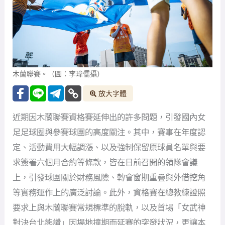
木蘭聯賽。（圖：李瑋儒攝）
放大字體
近期因木蘭聯賽資格賽延伸出的許多問題，引發國內女
足足球圈與參賽球團的高度關注。其中，賽事在年度認
定、活動費用大幅調漲、以及強制保留原球員名單與要
求簽署六個月合約等條款，皆在日前召開的領隊會議
上，引發球團關於財務風險、轉會窗期重疊與外借挖角
等實務運作上的廣泛討論。此外，資格賽在總教練證照
要求上與木蘭聯賽常規標準的脫軌，以及首場「女武神
對決台北熊讚」因場地撞期而延賽的突發狀況，更讓本