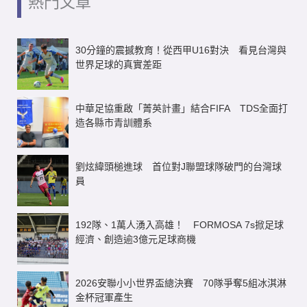
熱門文章
30分鐘的震撼教育！從西甲U16對決 看見台灣與
世界足球的真實差距
中華足協重啟「菁英計畫」結合FIFA TDS全面打
造各縣市青訓體系
劉炫緯頭槌進球 首位對J聯盟球隊破門的台灣球
員
192隊、1萬人湧入高雄！ FORMOSA 7s掀足球
經濟、創造逾3億元足球商機
2026安聯小小世界盃總決賽 70隊爭奪5組冰淇淋
金杯冠軍產生