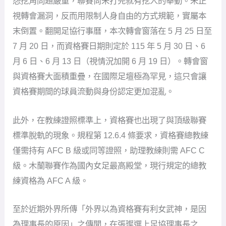
怨挖角問題嚴重，聯賽尚未打完就有挖人的舉動。未正
視轉會漏洞，反而用限制人身自由的方式規範，實屬本
末倒置。翻開足協行事曆，本次轉會窗落在 5 月 25 日至
7 月 20 日，而資格賽日期則定於 115 年 5 月 30 日、6
月 6 日、6 月 13 日（視情況加開 6 月 19 日）。轉會窗
與資格賽大面積重疊，在國際足壇極為罕見，這只會讓
資格賽期間的球員流動與身份認定更加混亂。
此外，在教練證照標準上，資格賽也出現了與頂級聯賽
標準脫軌的現象。規程第 12.6.4 條要求，資格賽總教練
僅需持有 AFC B 級或同等證照，助理教練則需 AFC C
級。木蘭聯賽作為國內女足最高殿堂，現行規定的總教
練資格為 AFC A 級。
至於近期外界所傳「外界以為資格賽有利女武神，是因
為理事長的原因」之傳聞，在張璨選上足協理事長之