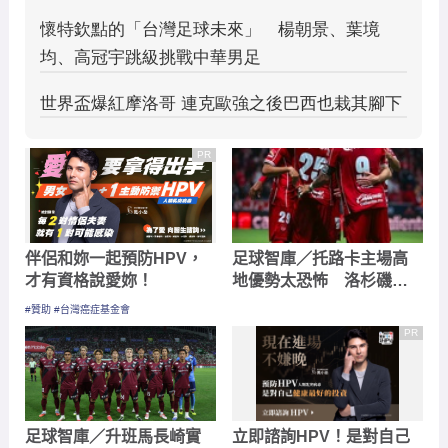
PR
伴侶和妳一起預防HPV，
足球智庫／托路卡主場高
才有資格說愛妳！
地優勢太恐怖 洛杉磯孫
興慜近況火熱也難敵
#贊助 #台灣癌症基金會
PR
足球智庫／升班馬長崎實
立即諮詢HPV！是對自己