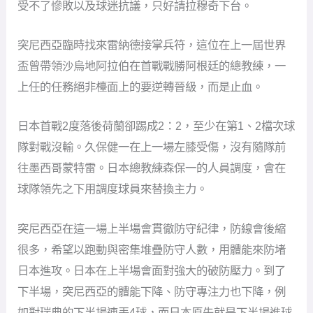
受不了慘敗以及球迷抗議，只好請拉穆奇下台。
突尼西亞臨時找來雷納德接掌兵符，這位在上一屆世界
盃曾帶領沙烏地阿拉伯在首戰戰勝阿根廷的總教練，一
上任的任務絕非檯面上的要逆轉晉級，而是止血。
日本首戰2度落後荷蘭卻踢成2：2，至少在第1、2檔次球
隊對戰沒輸。久保健一在上一場左膝受傷，沒有隨隊前
往墨西哥蒙特雷。日本總教練森保一的人員調度，會在
球隊領先之下用調度球員來替換主力。
突尼西亞在這一場上半場會貫徹防守紀律，防線會後縮
很多，希望以跑動與密集堆疊防守人數，用體能來防堵
日本進攻。日本在上半場會面對強大的破防壓力。到了
下半場，突尼西亞的體能下降、防守專注力也下降，例
如對瑞典的下半場連丟4球，而日本原先就是下半場進球