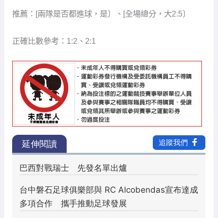
推薦：[兩隊是否都進球，是〕、[全場總分，大2.5〕
正確比數參考：1:2、2:1