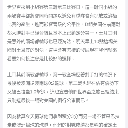
世界盃來到小組賽第三輪第三比賽日，這一輪同小組的
兩場賽事都將會同時開踢以避免有球隊會有抓放或消極
比賽的產生，進而影響晉級的公平性，D組美國在前兩戰
都大勝對手已經晉級且基本上已鎖定分第一，土耳其則
是意外的兩場都輸球也已經淘汰，明天早上10點這場美
國對土耳其的對決，這場會有怎樣的發展現在我們就來
看要如何投注會是比較好的選擇。
土耳其前兩戰都輸球，第一戰全場壓著對手打的情況下
最後被澳洲逆襲兩球0:2輸球，第二戰也是在佔有優勢下
又被巴拉圭1:0擊退，這也宣告他們世界盃之旅已經結束
只剩這最後一場對美國的例行公事而已。
因為就算今天贏球他們拿到積分3分而另一場不管是巴拉
圭或澳洲輸球的球隊，他們的對戰成績都是輸的確定土