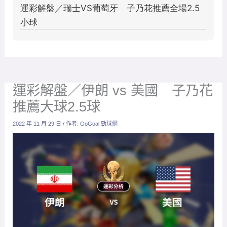
運彩解盤／伊朗 vs 美國 子乃花
推薦大球2.5球
2022 年 11 月 29 日
/ 作者:
GoGoal 勁球網