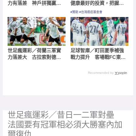
力有落差 神戶拼獨贏
健康最好的投資，把握現
+1.5球大
在不嫌晚！
#贊助 #台灣癌症基金會
世足瘋運彩／荷蘭三軍實
足球智庫／町田夏季補強
力落差大 古拉索對德國
戰力提升 客場戰FC東京
恐難繼續上演灰姑娘之路
推雙進球
Recommended by
世足瘋運彩／昔日一二軍對壘
法國要有冠軍相必須大勝塞內加
爾復仇