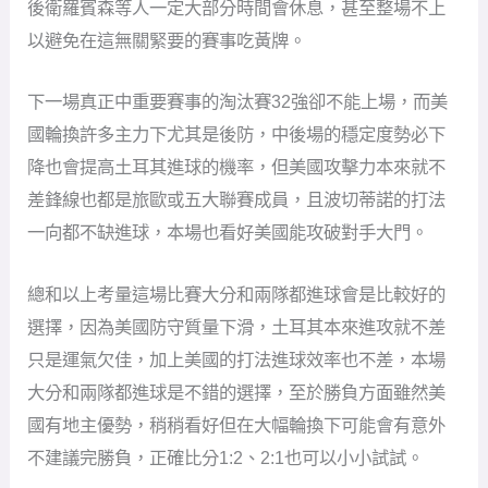
後衛羅賓森等人一定大部分時間會休息，甚至整場不上
以避免在這無關緊要的賽事吃黃牌。
下一場真正中重要賽事的淘汰賽32強卻不能上場，而美
國輪換許多主力下尤其是後防，中後場的穩定度勢必下
降也會提高土耳其進球的機率，但美國攻擊力本來就不
差鋒線也都是旅歐或五大聯賽成員，且波切蒂諾的打法
一向都不缺進球，本場也看好美國能攻破對手大門。
總和以上考量這場比賽大分和兩隊都進球會是比較好的
選擇，因為美國防守質量下滑，土耳其本來進攻就不差
只是運氣欠佳，加上美國的打法進球效率也不差，本場
大分和兩隊都進球是不錯的選擇，至於勝負方面雖然美
國有地主優勢，稍稍看好但在大幅輪換下可能會有意外
不建議完勝負，正確比分1:2、2:1也可以小小試試。