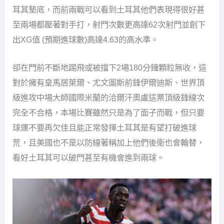
耳其墊底，而前兩戰可以看到土耳其他們表現得很好甚
至兩場都壓著對手打，射門次數更高達62次射門並創下
出XG值 (預期進球數)高達4.63的高水準。
卻在門前不斷地踢飛或被擋下2場180分鐘顆粒無收，這
對於擁有皇馬居萊爾、尤文圖斯前鋒伊爾迪斯、世界頂
級進攻中場大師國際米蘭的洽爾汗奧盧這票頂級鋒線次
完全不合格，本場比賽雖然只是為了面子而戰，但只要
球運不要再欠佳且能正常發揮土耳其是有望打破進球
荒，且美國也不是以防線著稱加上他們後衛也會輪替，
看好土耳其可以破門甚至有機會進到兩球。