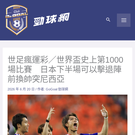
跳
至
主
要
內
容
世足瘋運彩／世界盃史上第1000
場比賽 日本下半場可以擊退陣
前換帥突尼西亞
2026 年 6 月 20 日
/ 作者:
GoGoal 勁球網