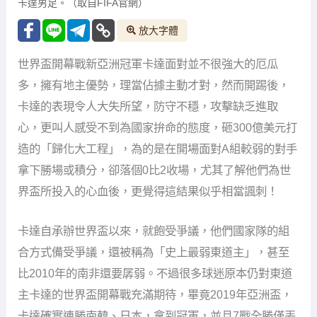
卡達男足。（取自FIFA官網）
放大字體
世界盃開幕戰新亞洲冠軍卡達面對並不很強大的厄瓜
多，擁有地主優勢，理當佔據主動才對，然而開踢後，
卡達的表現令人大失所望，防守不穩，攻擊缺乏進取
心，更叫人感受不到為國家拚命的態度，砸300億美元打
造的「歸化大工程」，為的是在開場面對A組較弱的對手
拿下勝場或積分，卻落個0比2收場，尤其了解他們為世
界盃所投入的心血後，更覺得這結果似乎相當諷刺！
卡達自承辦世界盃以來，就飽受爭議，他們國家隊的組
合方式備受爭議，還被稱為「史上最弱東道主」，甚至
比2010年的南非還要孱弱。不過很多球迷原本仍對東道
主卡達的世界盃開幕戰充滿期待，畢竟2019年亞洲盃，
卡達確實連勝南韓、日本，拿到冠軍，並且7戰全勝僅丟