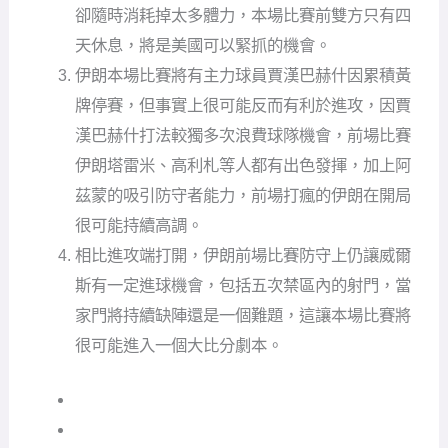
卻隨時消耗掉太多體力，本場比賽前雙方只有四
天休息，將是美國可以緊抓的機會。
伊朗本場比賽將有主力球員賈漢巴赫什因累積黃
牌停賽，但事實上很可能反而有利於進攻，因賈
漢巴赫什打法較獨多次浪費球隊機會，前場比賽
伊朗塔雷米、高利札等人都有出色發揮，加上阿
茲蒙的吸引防守者能力，前場打瘋的伊朗在開局
很可能持續高調。
相比進攻端打開，伊朗前場比賽防守上仍讓威爾
斯有一定進球機會，包括五次禁區內的射門，當
家門將持續缺陣還是一個難題，這讓本場比賽將
很可能進入一個大比分劇本。