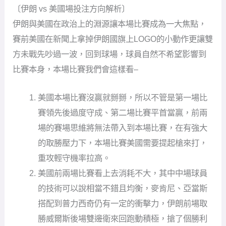
〔伊朗 vs 美國場投注方向解析〕
伊朗與美國在政治上的淵源讓本場比賽成為一大焦點，
賽前美國在新聞上拿掉伊朗國旗上LOGO的小動作更讓雙
方未戰先吵過一波，回到球場，球員自然不希望影響到
比賽本身，本場比賽我們會這樣看–
美國本場比賽沒贏就掰掰，所以不管是第一場比
賽領先後過度守成、第二場比賽平首當贏，前兩
場的賽場思維將無法帶入到本場比賽，在有強大
的取勝壓力下，本場比賽美國需要提起槍來打，
重攻輕守機率拉高。
美國前兩場比賽看上去消耗不大，其中中場球員
的技術可以說相當不錯且均衡，麥肯尼、亞當斯
搭配到普力西奇仍有一定的衝擊力，伊朗前場取
勝威爾斯後場雙邊衛來回跑動積極，搶了個勝利