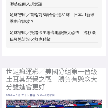
世足瘋運彩／美國分組第一晉級
土耳其榮譽之戰 勝負有懸念大
分雙進會更好
2026 年 6 月 25 日
/ 作者:
GoGoal 勁球網