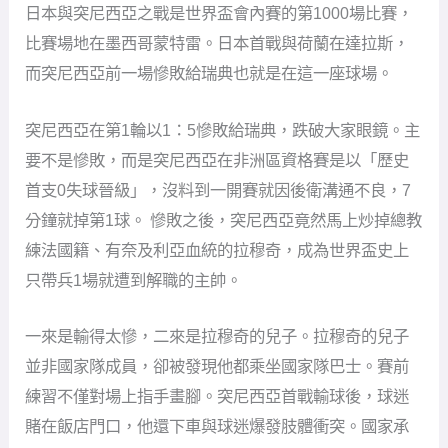
日本與突尼西亞之戰是世界盃會內賽的第1000場比賽，
比賽場地在墨西哥蒙特雷。日本首戰與荷蘭在達拉斯，
而突尼西亞前一場慘敗給瑞典也就是在這一座球場。
突尼西亞在第1輪以1：5慘敗給瑞典，跌破大家眼鏡。主
要不是慘敗，而是突尼西亞在非洲區資格賽是以「歷史
首支0失球晉級」，沒料到一開賽就因後衛溝通不良，7
分鐘就掉第1球。 慘敗之後，突尼西亞竟然馬上炒掉總教
練法國籍、有奈及利亞血統的拉穆奇，成為世界盃史上
只帶兵1場就遭到解職的主帥。
一來是輸得太慘，二來是拉穆奇的兒子。拉穆奇的兒子
並非國家隊成員，卻被發現他都乘坐國家隊巴士。賽前
練習不僅對場上指手畫腳。突尼西亞首戰輸球後，球迷
賭在飯店門口，他還下車與球迷爆發肢體衝突。國家承