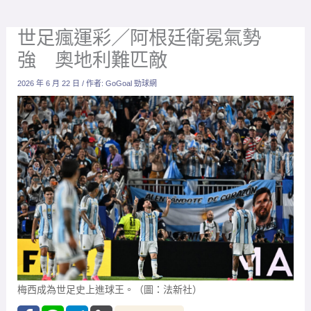
世足瘋運彩／阿根廷衛冕氣勢
強 奧地利難匹敵
2026 年 6 月 22 日
/ 作者:
GoGoal 勁球網
梅西成為世足史上進球王。（圖：法新社）