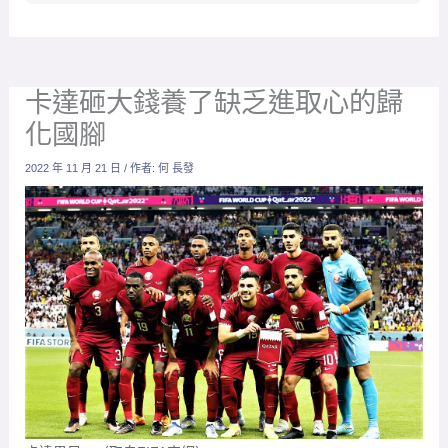
卡達砸大錢養了缺乏進取心的歸
化國腳
2022 年 11 月 21 日
/ 作者:
何 長發