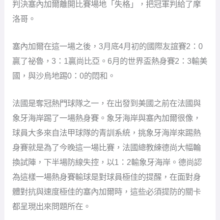
判決塞內加爾離開比賽場地「失格」，把冠軍判給了摩
洛哥。
塞內加爾在這一場之後，3月底4月初的國際友誼賽2：0
贏了祕魯，3：1贏尚比亞。6月的世界盃熱身賽2：3輸美
國，與沙烏地踢0：0的悶和。
法國是奪冠熱門球隊之一，在出發到美國之前在法國與
象牙海岸踢了一場熱身賽。象牙海岸與塞內加爾很像，
球員大多來自法甲球隊的青訓系統，挑象牙海岸來踢熱
身賽就是為了今晚這一場比賽，法國總教練德尚大幅輪
換試陣，下半場防線失控，以1：2輸象牙海岸。德尚認
為這樣一場熱身賽輸球是對球員極佳的提醒，在面對身
體對抗與速度極佳的塞內加爾時，這些必須提防的關卡
都呈現出來問題所在。