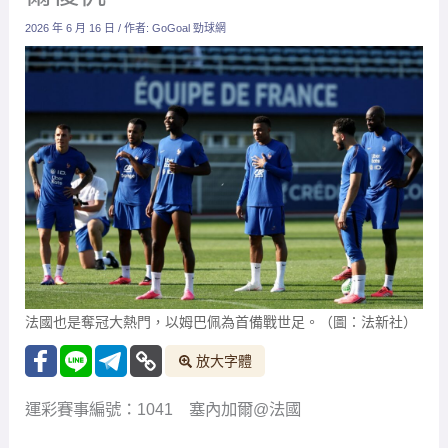
2026 年 6 月 16 日
/ 作者:
GoGoal 勁球網
法國也是奪冠大熱門，以姆巴佩為首備戰世足。（圖：法新社）
放大字體
運彩賽事編號：1041 塞內加爾@法國