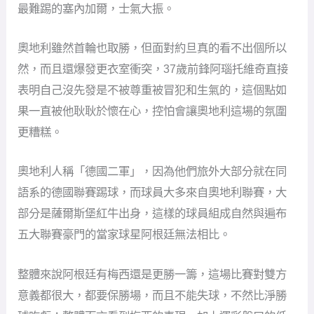
最難踢的塞內加爾，士氣大振。
奧地利雖然首輪也取勝，但面對約旦真的看不出個所以
然，而且還爆發更衣室衝突，37歲前鋒阿瑙托維奇直接
表明自己沒先發是不被尊重被冒犯和生氣的，這個點如
果一直被他耿耿於懷在心，控怕會讓奧地利這場的氛圍
更糟糕。
奧地利人稱「德國二軍」，因為他們旅外大部分就在同
語系的德國聯賽踢球，而球員大多來自奧地利聯賽，大
部分是薩爾斯堡紅牛出身，這樣的球員組成自然與遍布
五大聯賽豪門的當家球星阿根廷無法相比。
整體來說阿根廷有梅西還是更勝一籌，這場比賽對雙方
意義都很大，都要保勝場，而且不能失球，不然比淨勝