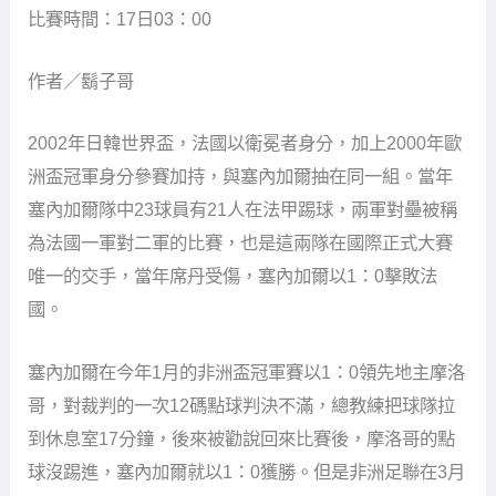
比賽時間：17日03：00
作者／鬍子哥
2002年日韓世界盃，法國以衛冕者身分，加上2000年歐
洲盃冠軍身分參賽加持，與塞內加爾抽在同一組。當年
塞內加爾隊中23球員有21人在法甲踢球，兩軍對壘被稱
為法國一軍對二軍的比賽，也是這兩隊在國際正式大賽
唯一的交手，當年席丹受傷，塞內加爾以1：0擊敗法
國。
塞內加爾在今年1月的非洲盃冠軍賽以1：0領先地主摩洛
哥，對裁判的一次12碼點球判決不滿，總教練把球隊拉
到休息室17分鐘，後來被勸說回來比賽後，摩洛哥的點
球沒踢進，塞內加爾就以1：0獲勝。但是非洲足聯在3月