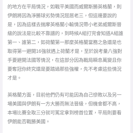
的地方在平局情況，如戰平美國而威爾斯勝英格蘭，則
伊朗將因為淨勝球劣勢情況屈居老三，但這邊要說的
是，因為這樣去揣摩英格蘭小輸情況帶小老弟威爾斯晉
級的說法是比較不靠譜的，到時候A組打完會知道A組誰
第一、誰第二，如荷蘭第一那麼英格蘭當務之急還是也
取得第一避開16強就遇上荷蘭才是，至於說考量八強對
手要避開法國等情況，在這部分因為戰局瞬息萬變且你
要奪冠你終究還是要踏過那些強權，先不考慮這些情況
才是。
英格蘭方面，目前他們仍有可能因為自己慘敗以及另一
場美國與伊朗有一方大勝而無法晉級，但機會都不高，
本場比賽全取三分就可篤定拿到榜首位置，平局則要看
伊朗能否戰勝美國。