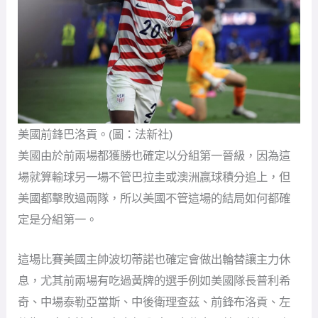
美國前鋒巴洛貢。(圖：法新社)
美國由於前兩場都獲勝也確定以分組第一晉級，因為這
場就算輸球另一場不管巴拉圭或澳洲贏球積分追上，但
美國都擊敗過兩隊，所以美國不管這場的結局如何都確
定是分組第一。
這場比賽美國主帥波切蒂諾也確定會做出輪替讓主力休
息，尤其前兩場有吃過黃牌的選手例如美國隊長普利希
奇、中場泰勒亞當斯、中後衛理查茲、前鋒布洛貢、左