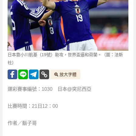
日本靠小川航基（19號）助攻，世界盃逼和荷蘭。（圖：法新
社）
放大字體
運彩賽事編號：1030 日本@突尼西亞
比賽時間：21日12：00
作者／鬍子哥