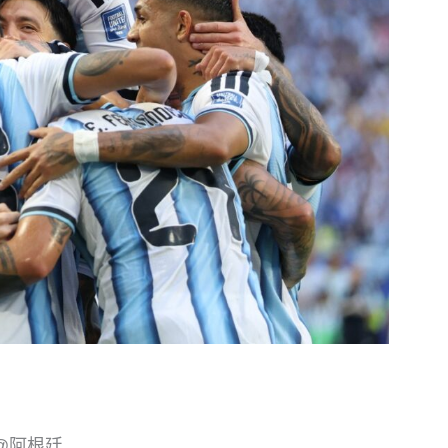
及@阿根廷