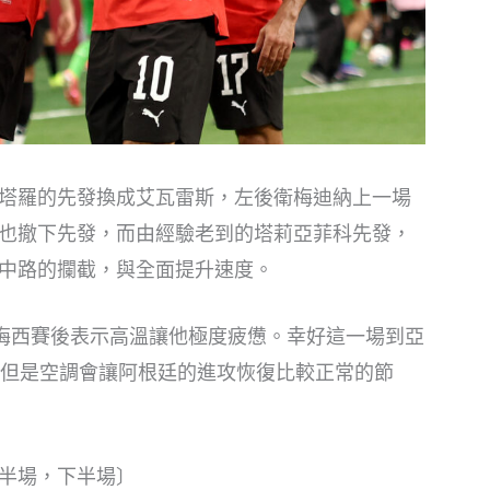
塔羅的先發換成艾瓦雷斯，左後衛梅迪納上一場
也撤下先發，而由經驗老到的塔莉亞菲科先發，
中路的攔截，與全面提升速度。
，梅西賽後表示高溫讓他極度疲憊。幸好這一場到亞
，但是空調會讓阿根廷的進攻恢復比較正常的節
半場，下半場〕