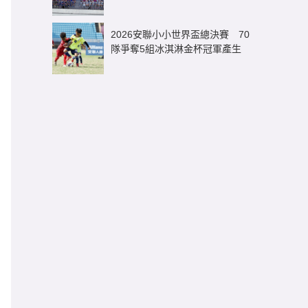
逾3億元足球商機
2026安聯小小世界盃總決賽 70
隊爭奪5組冰淇淋金杯冠軍產生