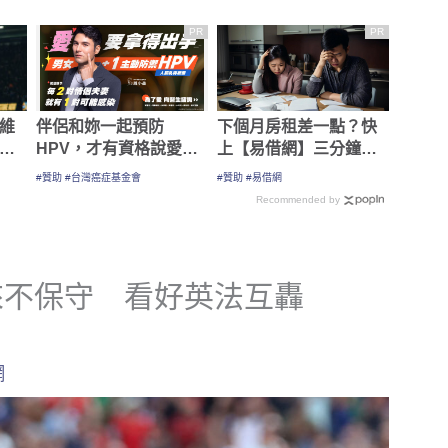
軍開幕戰看好開紅盤
堡力拼連30年留在德甲
PR
PR
維
伴侶和妳一起預防
下個月房租差一點？快
戰
HPV，才有資格說愛
上【易借網】三分鐘解
妳！
決燃眉之急
#贊助 #台灣癌症基金會
#贊助 #易借網
Recommended by
來不保守 看好英法互轟
網