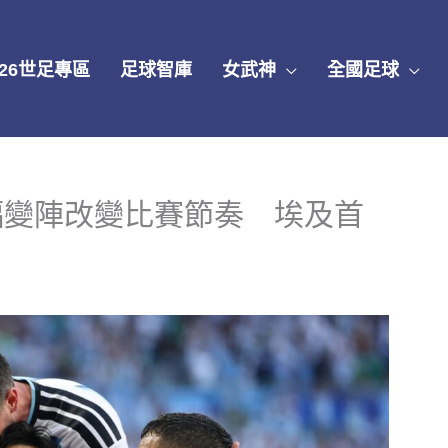
026世足專區
足球智庫
女武神
全國足球
幅變陣改變比賽節奏 埃及首