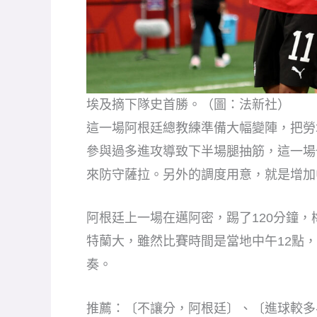
埃及摘下隊史首勝。（圖：法新社）
這一場阿根廷總教練準備大幅變陣，把勞
參與過多進攻導致下半場腿抽筋，這一場
來防守薩拉。另外的調度用意，就是增加
阿根廷上一場在邁阿密，踢了120分鐘
特蘭大，雖然比賽時間是當地中午12點
奏。
推薦：〔不讓分，阿根廷〕、〔進球較多