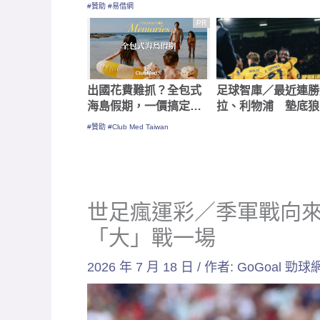
金快速到位
首戰托路卡恐不樂觀
#贊助 #易借網
PR
出國花費難抓？全包式
足球智庫／最近連勝
海島假期，一價搞定食
拉、利物浦 墊底狼
宿玩樂，省錢更省心！
西漢姆拼受讓
#贊助 #Club Med Taiwan
世足瘋運彩／季軍戰向
「大」戰一場
2026 年 7 月 18 日
/ 作者:
GoGoal 勁球