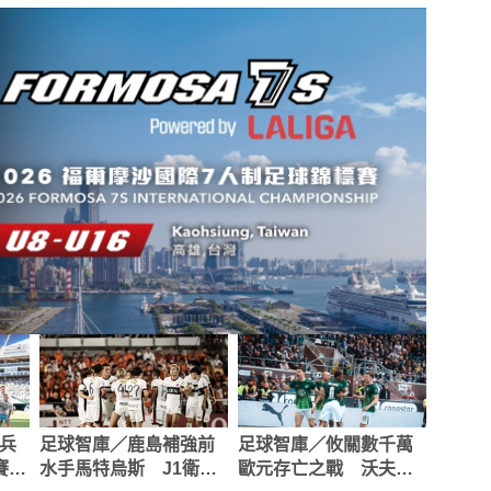
兵
足球智庫／鹿島補強前
足球智庫／攸關數千萬
賽盃
水手馬特烏斯 J1衛冕
歐元存亡之戰 沃夫斯