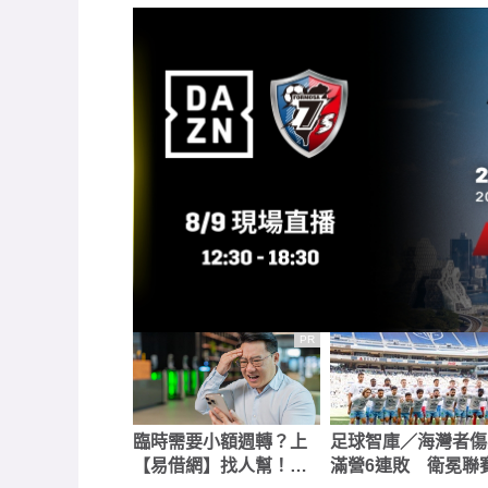
PR
臨時需要小額週轉？上
足球智庫／海灣者傷
【易借網】找人幫！資
滿營6連敗 衛冕聯