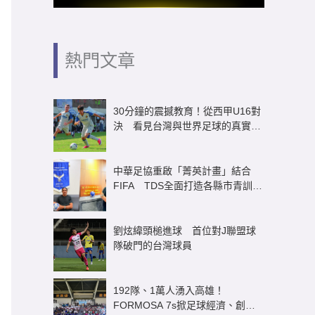
熱門文章
30分鐘的震撼教育！從西甲U16對
決 看見台灣與世界足球的真實差
距
中華足協重啟「菁英計畫」結合
FIFA TDS全面打造各縣市青訓體
系
劉炫緯頭槌進球 首位對J聯盟球
隊破門的台灣球員
192隊、1萬人湧入高雄！
FORMOSA 7s掀足球經濟、創造