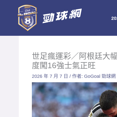
跳
至
2
主
要
內
容
世足瘋運彩／阿根廷大
度闖16強士氣正旺
2026 年 7 月 7 日
/ 作者:
GoGoal 勁球網