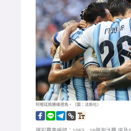
阿根廷險勝維德角。（圖：法新社）
運彩賽事編號：1063 16強淘汰賽 埃