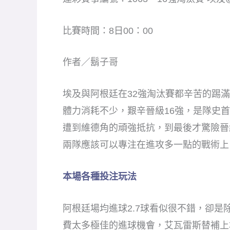
比賽時間：8日00：00
作者／鬍子哥
埃及與阿根廷在32強淘汰賽都辛苦的踢滿
體力消耗不少，艱辛晉級16強，是隊史
遭到維德角的頑強抵抗，到最後才驚險晉
兩隊應該可以專注在進攻多一點的戰術上
本場各種投注玩法
阿根廷場均進球2.7球看似很不錯，卻
費太多極佳的進球機會，艾瓦雷斯替補上