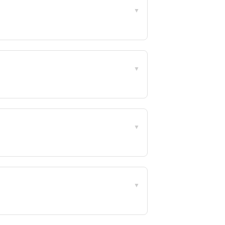
▼
)
▼
▼
▼