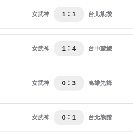
陳燕萍(81') 林凱玲(90+5)
烏龍球(57')
1：1
女武神
台北熊讚
宋芯寧(39')
王馨筠(18')
1：4
女武神
台中藍鯨
鄭芸琪(89')
田中麻帆(6'、68') 薩瓦
0：3
女武神
高雄先鋒
Kirara(22') Marin(35
0：1
女武神
台北熊讚