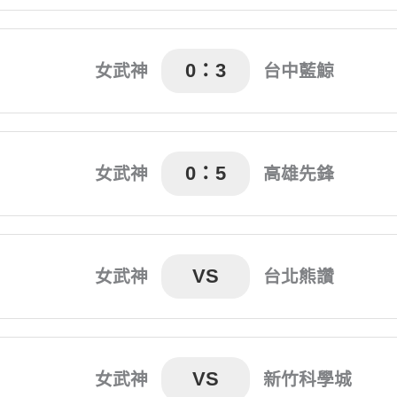
楊小娟(21')
0：3
女武神
台中藍鯨
Tatiana(24') 薩瓦拉克彭
0：5
女武神
高雄先鋒
尚無比賽紀錄
Marin(10') 若林美里(37'
VS
女武神
台北熊讚
尚無比賽紀錄
尚無比賽紀錄
VS
女武神
新竹科學城