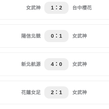
1：2
女武神
台中櫻花
符芷菱(42’)
李綉琴(15’) 何宣宜(62’
0：1
陽信北競
女武神
高馨(78')
4：0
新北航源
女武神
昱嫀(51') 吳欣霓(OG 68')
尚無比賽紀錄
2：1
花蓮女足
女武神