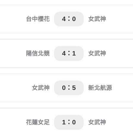
宋韻軒(41')
4：0
台中櫻花
女武神
')日高偉織(48')賴麗琴(52')
4：1
陽信北競
女武神
) 李翊汶(48') 李柔萱(88')
高馨(72')
0：5
女武神
新北航源
烏龍球(41') 劉于喬(45
(76')
1：0
花蓮女足
女武神