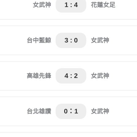
1 : 4
女武神
花蓮女足
劉芷綾(58’)
陳燕萍(46’) 林凱玲(66’)
3 : 0
台中藍鯨
女武神
’) 林妤璇(39’) 李佩容(85’)
4 : 2
高雄先鋒
女武神
 黃可欣(66’) Chiru(69’)
高馨(3’) 高馨(61’)
0：1
台北雄讚
女武神
高馨(70’)