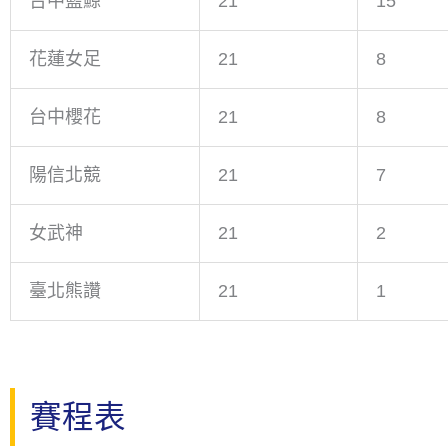
台中藍鯨
21
15
花蓮女足
21
8
台中櫻花
21
8
陽信北競
21
7
女武神
21
2
臺北熊讚
21
1
賽程表