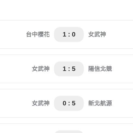
1 : 0
台中櫻花
女武神
宋瑞瑄(53’)
1 : 5
女武神
陽信北競
蔣羽瑄(40’)
李翊汶(28’) 松山沙來(46
0 : 5
女武神
新北航源
何家瑄(7’) 普馨慧(34’)