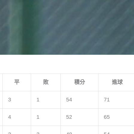
平
敗
積分
進球
3
1
54
71
4
1
52
65