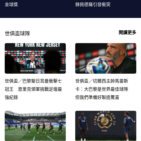
金球獎
鋒佩德羅引發衝突
閱讀更多
世俱盃球隊
世俱盃／巴黎聖日耳曼衝擊七
世俱盃／切爾西主帥馬雷斯
冠王 恩里克領軍挑戰足壇最
卡：大巴黎是世界最佳球隊
強紀錄
但我們準備好製造驚喜