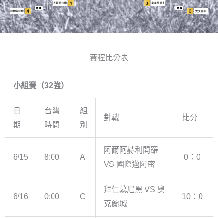
賽程比分表
小組賽（32強）
日
台灣
組
對戰
比分
期
時間
別
阿爾阿赫利開羅
6/15
8:00
A
0：0
VS 國際邁阿密
拜仁慕尼黑 VS 奧
6/16
0:00
C
10：0
克蘭城