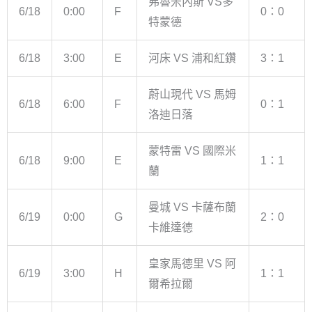
弗魯米內斯 VS多
6/18
0:00
F
0：0
特蒙德
6/18
3:00
E
河床 VS 浦和紅鑽
3：1
蔚山現代 VS 馬姆
6/18
6:00
F
0：1
洛迪日落
蒙特雷 VS 國際米
6/18
9:00
E
1：1
蘭
曼城 VS 卡薩布蘭
6/19
0:00
G
2：0
卡維達德
皇家馬德里 VS
阿
6/19
3:00
H
1：1
爾希拉爾