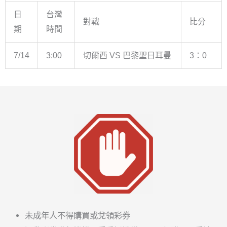
日
台灣
對戰
比分
期
時間
7/14
3:00
切爾西 VS 巴黎聖日耳曼
3：0
未成年人不得購買或兌領彩券