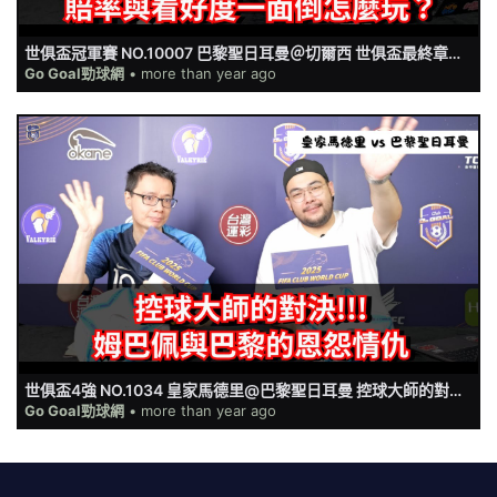
世俱盃冠軍賽 NO.10007 巴黎聖日耳曼＠切爾西 世俱盃最終章！賠率與看好度一面倒怎麼玩？
Go Goal勁球網
• more than year ago
世俱盃4強 NO.1034 皇家馬德里@巴黎聖日耳曼 控球大師的對決!!!姆巴佩與巴黎的恩怨情仇
Go Goal勁球網
• more than year ago