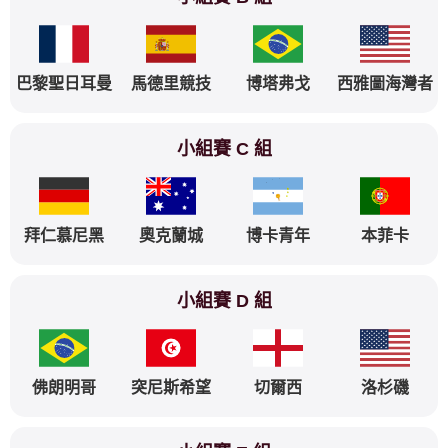
巴黎聖日耳曼
馬德里競技
博塔弗戈
西雅圖海灣者
小組賽 C 組
拜仁慕尼黑
奧克蘭城
博卡青年
本菲卡
小組賽 D 組
佛朗明哥
突尼斯希望
切爾西
洛杉磯