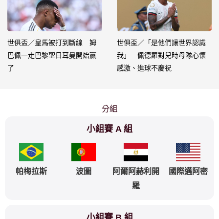
世俱盃／皇馬被打到斷線 姆
世俱盃／「是他們讓世界認識
巴佩一走巴黎聖日耳曼開始贏
我」 佩德羅對兒時母隊心懷
了
感激、進球不慶祝
分組
小組賽 A 組​
帕梅拉斯
波圖
阿爾阿赫利開
國際邁阿密
羅
小組賽 B 組