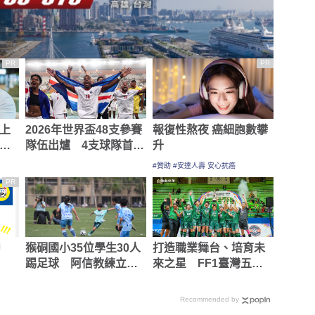
PR
PR
上
2026年世界盃48支參賽
報復性熬夜 癌細胞數攀
資
隊伍出爐 4支球隊首次
升
參與
#贊助 #安達人壽 安心抗癌
PR
中
猴硐國小35位學生30人
打造職業舞台、培育未
踢足球 阿信教練立志
來之星 FF1臺灣五人
打造基隆、瑞芳足球
制足球一級聯賽持續續
「四級銜接」願景
辦
Recommended by