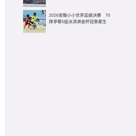
逾3億元足球商機
2026安聯小小世界盃總決賽 70
隊爭奪5組冰淇淋金杯冠軍產生