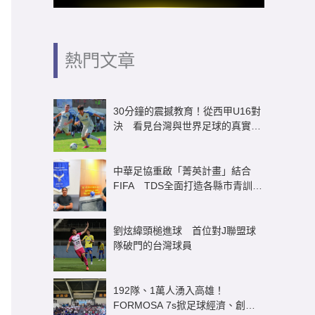
熱門文章
30分鐘的震撼教育！從西甲U16對
決 看見台灣與世界足球的真實差
距
中華足協重啟「菁英計畫」結合
FIFA TDS全面打造各縣市青訓體
系
劉炫緯頭槌進球 首位對J聯盟球
隊破門的台灣球員
192隊、1萬人湧入高雄！
FORMOSA 7s掀足球經濟、創造