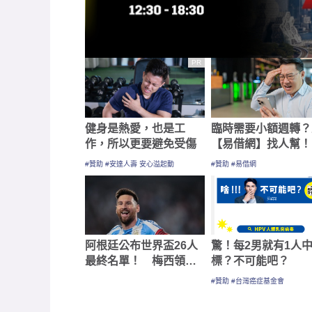
PR
健身是熱愛，也是工
臨時需要小額週轉？
作，所以更要避免受傷
【易借網】找人幫！
金快速到位
#贊助 #安達人壽 安心溢起動
#贊助 #易借網
阿根廷公布世界盃26人
驚！每2男就有1人
最終名單！ 梅西領銜
標？不可能吧？
六度出征
#贊助 #台灣癌症基金會