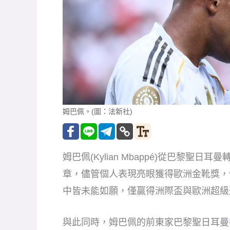
姆巴佩。(圖：法新社)
姆巴佩(Kylian Mbappé)從巴黎
章，儘管個人表現亮眼獲得歐洲金靴獎，
中皆未能如願，僅贏得洲際盃與歐洲超級
與此同時，姆巴佩的前東家巴黎聖日耳曼