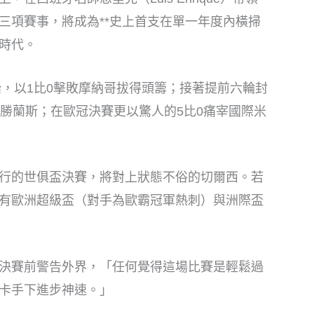
三項賽事，將成為**史上首支在單一年度內橫掃
時代。
始，以1比0擊敗摩納哥拔得頭籌；接著提前六輪封
完勝蘭斯；在歐冠決賽更以驚人的5比0痛宰國際米
行的世俱盃決賽，將對上狀態不俗的切爾西。若
有歐洲超級盃（對手為歐霸冠軍熱刺）與洲際盃
決賽前警告外界，「任何覺得這場比賽是輕鬆過
卡手下進步神速。」