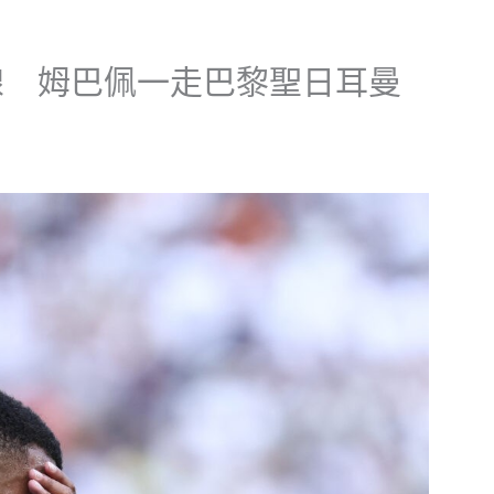
線 姆巴佩一走巴黎聖日耳曼