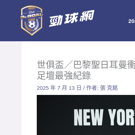
跳
至
2
主
要
內
容
世俱盃／巴黎聖日耳曼
足壇最強紀錄
2025 年 7 月 13 日
/ 作者:
張 克銘