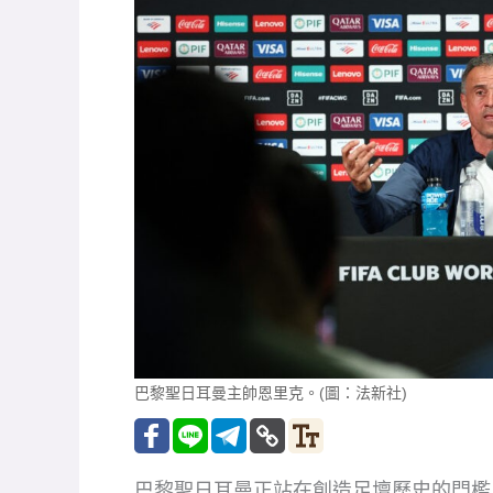
巴黎聖日耳曼主帥恩里克。(圖：法新社)
巴黎聖日耳曼正站在創造足壇歷史的門檻上，在