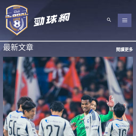
跳
至
主
要
內
最新文章
容
閱讀更多