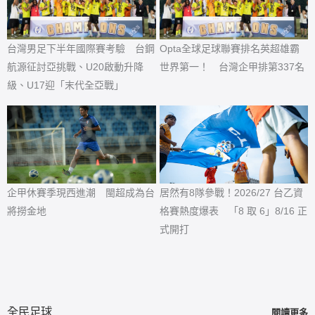
台灣男足下半年國際賽考驗 台鋼
Opta全球足球聯賽排名英超雄霸
航源征討亞挑戰、U20啟動升降
世界第一！ 台灣企甲排第337名
級、U17迎「末代全亞戰」
企甲休賽季現西進潮 閩超成為台
居然有8隊參戰！2026/27 台乙資
將撈金地
格賽熱度爆表 「8 取 6」8/16 正
式開打
全民足球
閱讀更多