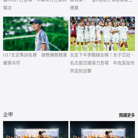
檔次
連霸
U17女足集訓名單 總教練鄭雅薰
女足下半季戰線全開！女子亞冠、
續掌兵符
名古屋亞運接力登場 年底直指世
界盃附加賽
企甲
閱讀更多