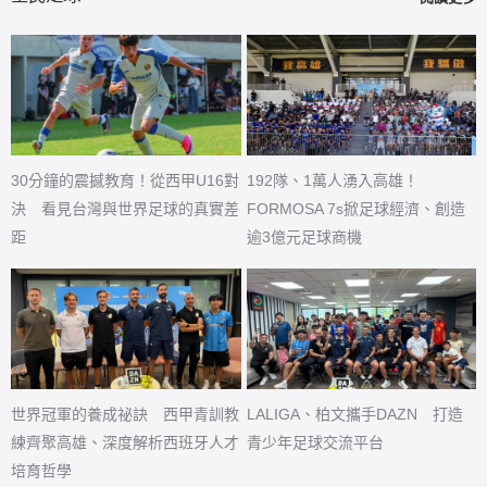
30分鐘的震撼教育！從西甲U16對
192隊、1萬人湧入高雄！
決 看見台灣與世界足球的真實差
FORMOSA 7s掀足球經濟、創造
距
逾3億元足球商機
世界冠軍的養成祕訣 西甲青訓教
LALIGA、柏文攜手DAZN 打造
練齊聚高雄、深度解析西班牙人才
青少年足球交流平台
培育哲學