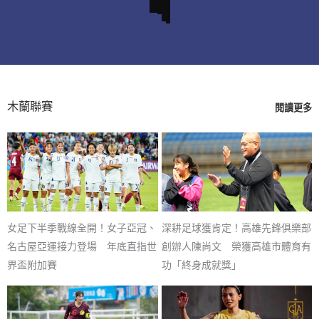
木蘭聯賽
閱讀更多
女足下半季戰線全開！女子亞冠、
深耕足球獲肯定！高雄先鋒俱樂部
名古屋亞運接力登場 年底直指世
創辦人陳尚文 榮獲高雄市體育有
界盃附加賽
功「終身成就獎」