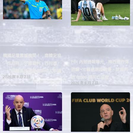
韓國足壇震撼醜聞！ 南韓足協
FBI 內部通報曝光 梅西遭炸彈
「性招待」外籍裁判，西村雄
恐嚇、C羅遇跟蹤騷擾、法裁判
一、伊爾馬托夫等名哨捲入爭議
收 6,000 條死亡威脅
2026 年 8 月 7 日
2026 年 8 月 7 日