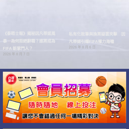
《泰晤士報》揭秘因凡蒂諾風
私有化敗筆與換票疑雲夾擊 因
暴 為何拒絕辭職？誰將成為
凡蒂諾引爆FIFA權力海嘯
2026 年 8 月 6 日
FIFA 新掌門人？
2026 年 8 月 7 日