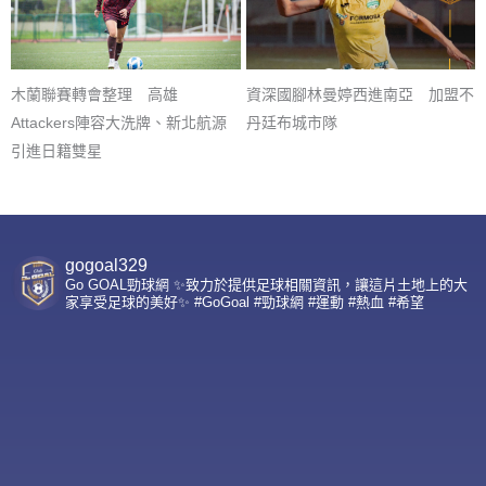
木蘭聯賽轉會整理 高雄
資深國腳林曼婷西進南亞 加盟不
Attackers陣容大洗牌、新北航源
丹廷布城市隊
引進日籍雙星
gogoal329
Go GOAL勁球網 ✨致力於提供足球相關資訊，讓這片土地上的大
家享受足球的美好✨ #GoGoal #勁球網 #運動 #熱血 #希望