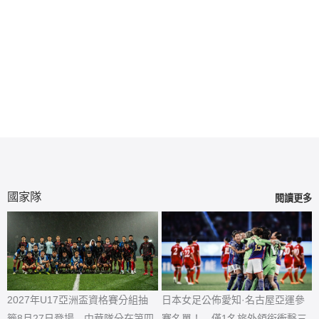
國家隊
閱讀更多
2027年U17亞洲盃資格賽分組抽
日本女足公佈愛知·名古屋亞運參
籤8月27日登場 中華隊分在第四
賽名單！ 僅1名旅外領銜衝擊三