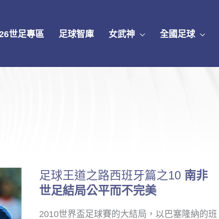
026世足專區
足球智庫
女武神
全國足球
足球王道之路西班牙篇之10
南非
足
世足結局公平而不完美
球
王
2010世界盃足球賽的大結局，以巴塞隆納的班