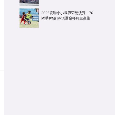
逾3億元足球商機
2026安聯小小世界盃總決賽 70
隊爭奪5組冰淇淋金杯冠軍產生