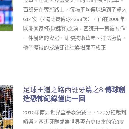
冠軍，也是世界盃歷史上的第8個新科冠軍。
路
局
西班牙在奪冠路上，每場平均傳球達到了驚人
西
公
614次（7場比賽傳球4298次）。而在2008年
班
平
歐洲國家杯(歐錦賽)之前，西班牙一直被看作
牙
而
一件易碎的瓷器，即使技術華麗、打法激情，
篇
不
他們獲得的成績卻往往與場面不成正
之
完
9
美
華
麗
足球王道之路西班牙篇之8
傳球創
足
足
造恐怖紀錄僅此一回
球
球
王
攻
2010年南非世界盃爭霸決賽中，120分鐘裁判
道
克
哨響，西班牙隊成為世界盃有史以來的第8支
之