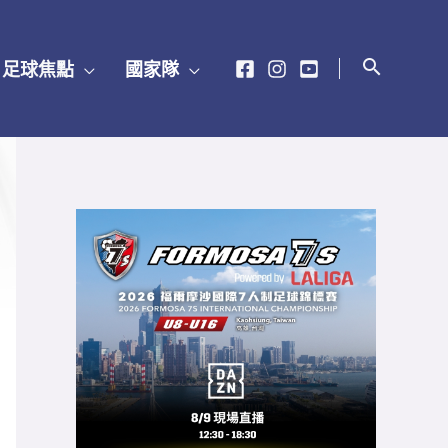
足球焦點
國家隊