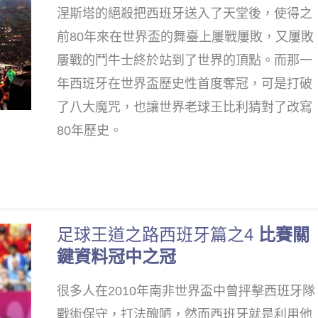
道
涅斯塔的絕殺把西班牙送入了天堂後，使得之
的
之
前80年來在世界盃的舞臺上屢戰屢敗，又屢敗
三
路
屢戰的鬥牛士終於站到了世界的頂點。而那一
大
西
年西班牙在世界盃歷史性首度奪冠，可是打破
誤
班
了八大魔咒，也讓世界老球王比利猜對了改寫
解
牙
80年歷史。
篇
之
5
踢
足球王道之路西班牙篇之4
比賽關
足
出
鍵資料冠中之冠
球
多
王
少
很多人在2010年南非世界盃中曾抨擊西班牙隊
道
歷
戰術保守，打法醜陋，然而西班牙就是利用他