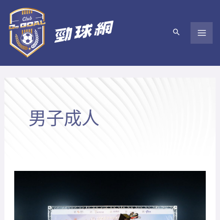
跳
至
主
要
內
容
男子成人