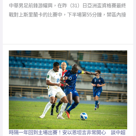
耀
能
中華男足前鋒游耀興，在昨（31）日亞洲盃資格賽最終
興
持
頭
續
戰對上斯里蘭卡的比賽中，下半場第55分鐘，禁區內接
槌
提
建
升
功！
拚
賽
先
後
發
歸
功
刁
天
龍
精
準
傳
中
時隔一年回到主場出賽！安以恩坦言非常開心 談中超
時