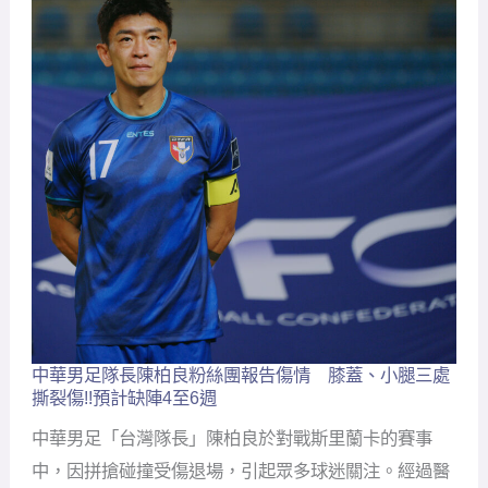
航
源
征
討
亞
挑
戰、
U20
啟
動
升
降
級、
U17
迎
「末
代
中華男足隊長陳柏良粉絲團報告傷情 膝蓋、小腿三處
全
中
亞
撕裂傷!!預計缺陣4至6週
華
戰」
男
中華男足「台灣隊長」陳柏良於對戰斯里蘭卡的賽事
足
隊
中，因拼搶碰撞受傷退場，引起眾多球迷關注。經過醫
長