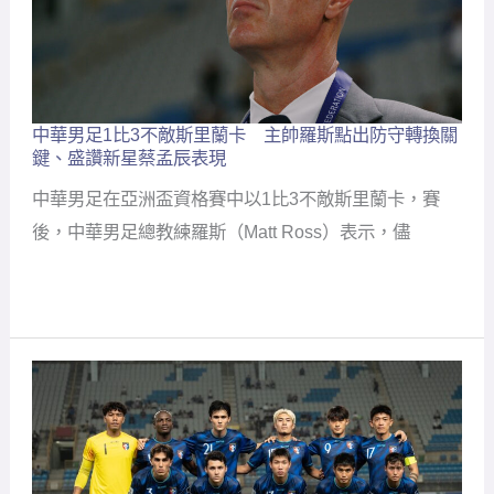
下
勝
利
中華男足1比3不敵斯里蘭卡 主帥羅斯點出防守轉換關
中
鍵、盛讚新星蔡孟辰表現
華
男
中華男足在亞洲盃資格賽中以1比3不敵斯里蘭卡，賽
足
1
後，中華男足總教練羅斯（Matt Ross）表示，儘
比
3
不
敵
斯
里
蘭
卡
主
帥
羅
斯