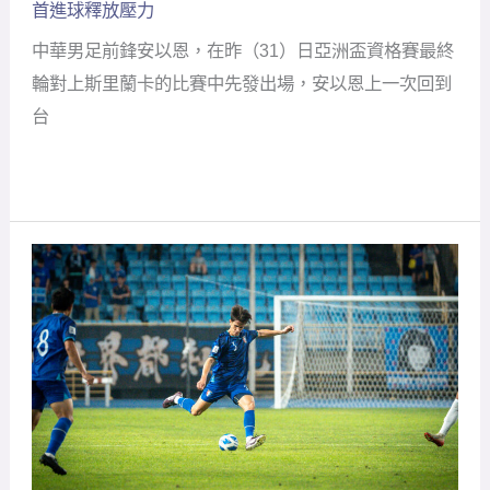
首進球釋放壓力
隔
一
中華男足前鋒安以恩，在昨（31）日亞洲盃資格賽最終
年
回
輪對上斯里蘭卡的比賽中先發出場，安以恩上一次回到
到
台
主
場
出
賽！
安
以
恩
坦
言
非
常
開
心
談
中
超
首
進