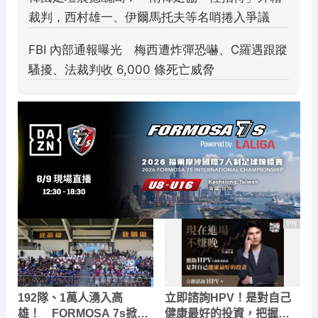
PR
192隊、1萬人湧入高
立即諮詢HPV！是對自己
雄！ FORMOSA 7s掀足
健康最好的投資，把握現
球經濟、創造逾3億元足球
在不嫌晚！
#贊助 #台灣癌症基金會
商機