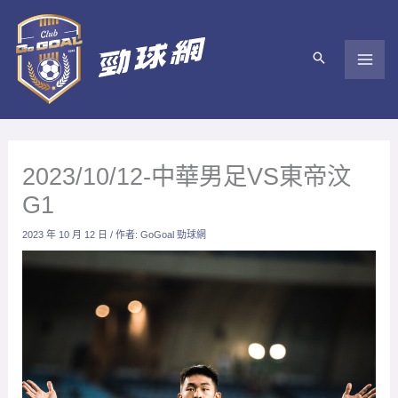
跳
至
主
要
內
容
2023/10/12-中華男足VS東帝汶
G1
2023 年 10 月 12 日
/ 作者:
GoGoal 勁球網