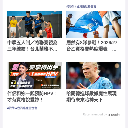
中學五人制／將聯賽視為
居然有8隊參戰！2026/27
三年總結！台北蘭雅不愛
台乙資格賽熱度爆表 「8
下指導棋 教練放手養出
取 6」8/16 正式開打
球員「決策力」
PR
伴侶和妳一起預防HPV，
哈蘭德進球數據魔性展現
才有資格說愛妳！
期待未來哈神天下
#贊助 #台灣癌症基金會
Recommended by
2023/10/9-中華五人制VS澳洲
2023 年 10 月 9 日
/ 作者:
GoGoal 勁球網