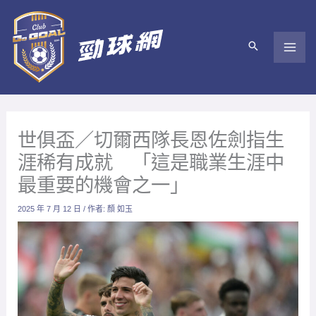
跳
至
主
要
內
容
世俱盃／切爾西隊長恩佐劍指生
涯稀有成就 「這是職業生涯中
最重要的機會之一」
2025 年 7 月 12 日
/ 作者:
顏 如玉