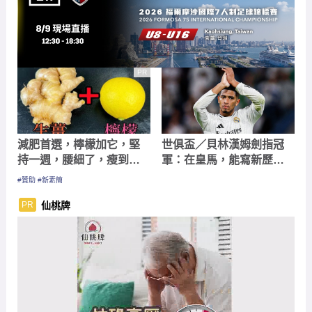
減肥首選，檸檬加它，堅
世俱盃／貝林漢姆劍指冠
持一週，腰細了，瘦到你
軍：在皇馬，能寫新歷史
懷疑人生
的機會已所剩無幾
#贊助 #新素簡
仙桃牌
PR
ads by popIn
【仙桃牌】保血平丸(去羚羊角)