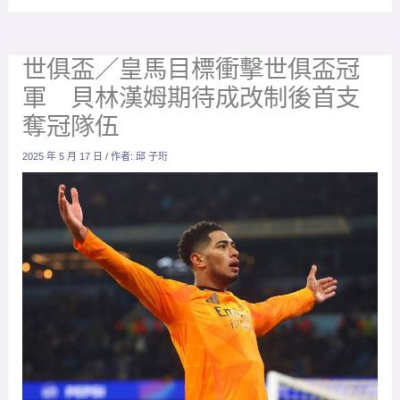
貝林漢姆。（圖取自：@HQpcrt）
放大字體
皇家馬德里在2024-25賽季未獲得任何冠軍，加上總教練
安切洛蒂（Carlo Ancelotti）將離開球隊，對於皇馬來說
接下來的目標將是全力衝擊六月開始的世俱盃，根據西
班牙《馬卡報》報導指出，皇馬貝林漢姆（
Jude
Bellingham
）近期受訪時，也談到對於世俱盃的展望，
他表示球隊將會爭取成為世俱盃改制後的第一支冠軍隊