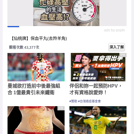
深入了解
觀看次數 43,377次
PR
曼城欲打造前中後最強組
伴侶和妳一起預防HPV，
合 1億最貴引未來鐵衛
才有資格說愛妳！
#贊助 #台灣癌症基金會
PR
腹部脂肪的「剋星」找到
巴西公布世界盃26人名
了，常吃這幾物，吃走大
單！內馬爾重返國家隊
肚囊，瘦出小蠻腰
佩德羅遺憾落選
#贊助 #新素簡
Recommended by