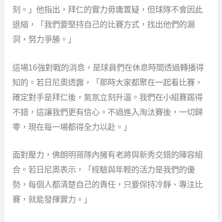
面對壓力，佛朗明哥隊內擁有老將與新秀交錯的陣容組
合。若日尼奧表示，「經驗與年輕的活力是我們的優
勢，每個人都清楚自己的責任，只要保持冷靜、專注比
賽，就能發揮實力。」
至於是否具備奪冠實力，這位中場主將毫不遲疑地說，
「如果我們來這裡是帶著懷疑，那就沒必要留在這裡
了。球隊這麼長時間以來的準備，都是為了證明我們值
得驕傲，我們相信自己，也會為球迷和家人拼到最
後。」
看世俱盃免費加入DAZN會員
FIFA俱樂部世界盃將於6月15日至7月14日盛大登場，63
場比賽DAZN串流平台場場直播！現在就免費註冊加入