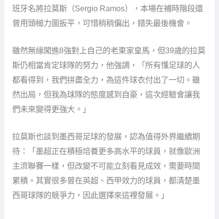
拉莫斯也談到墨西哥足球的發展，認為值得外界繼續期
待：「墨超正在積極培養更多高水平的球員，就像歐洲
主流聯賽一樣，但改變不可能立刻看見成效，需要時間
累積。其實很多曾在英超、西甲效力的球員，都清楚墨
西哥球隊的競爭力，因此選擇來這裡發展。」
蒙特雷主帥托倫特（Domenec Torrent）同樣對球員表現
感到驕傲，「我們輸球沒有人會開心，但這群小伙子真
的踢得很棒，創造出不少機會，只是還差一個進球就能
改變比賽。我早就提醒過大家，德國球隊的可怕之處就
在那幾分鐘之內的反擊，而我們今天就被抓住了。雖然
結果遺憾，但我為球隊戰鬥到最後一刻的表現感到驕
傲。」
看世俱盃免費加入DAZN會員