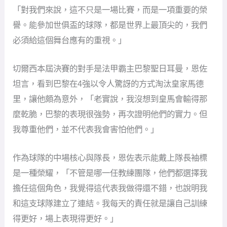
「對我們來說，這不只是一場比賽，而是一項重要的榮
譽。能參加世俱盃的球隊，都是世界上最頂尖的，我們
必須給這個舞台應有的重視。」
切爾西本屆決賽的對手是法甲霸主巴黎聖日耳曼，恩佐
坦言，看到巴黎在4強以令人驚訝的方式淘汰皇家馬德
里，讓他頗為意外，「老實說，我沒想到皇馬會輸得那
麼乾脆，巴黎的表現很強勢，再次證明他們的實力。但
我尊重他們，並不代表我會害怕他們。」
作為球隊的中場核心與隊長，恩佐表示能戴上隊長袖標
是一種榮耀，「不管是哪一任教練團隊，他們都選擇我
擔任這個角色，我覺得這代表我做得還不錯，也說明我
和這支球隊建立了連結。我每天的責任就是讓自己訓練
得更好，場上表現得更好。」