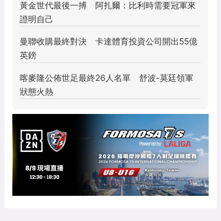
世俱盃／賽制擴編面對全新挑
戰 曼城迪亞斯：快速適應是制
勝關鍵
2025 年 6 月 2 日
/ 作者:
顏 如玉