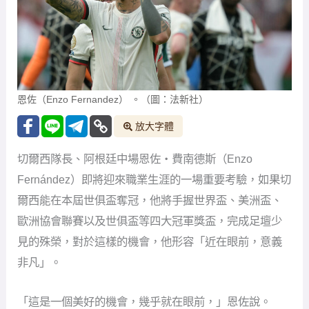
恩佐（Enzo Fernandez） 。（圖：法新社）
放大字體
切爾西隊長、阿根廷中場恩佐・費南德斯（Enzo
Fernández）即將迎來職業生涯的一場重要考驗，如果切
爾西能在本屆世俱盃奪冠，他將手握世界盃、美洲盃、
歐洲協會聯賽以及世俱盃等四大冠軍獎盃，完成足壇少
見的殊榮，對於這樣的機會，他形容「近在眼前，意義
非凡」。
「這是一個美好的機會，幾乎就在眼前，」恩佐說。