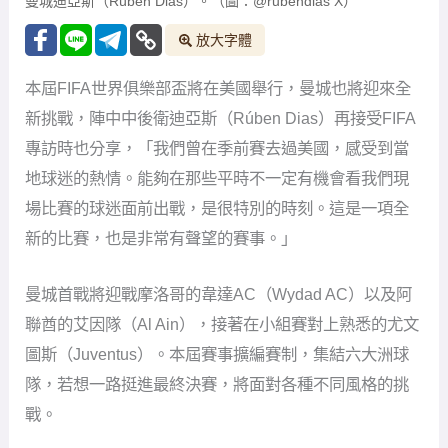
曼城首戰將迎戰摩洛哥的韋達AC（Wydad AC）以及阿
聯酋的艾因隊（Al Ain），接著在小組賽對上熟悉的尤文
圖斯（Juventus）。本屆賽事擴編賽制，集結六大洲球
隊，若想一路挺進最終決賽，將面對各種不同風格的挑
戰。
迪亞斯說，「這些參賽隊伍讓比賽達到最高水準。不同
洲際球隊的踢法與理念，都會讓比賽變得非常不同。如
何快速適應，就是成功的重要關鍵。」他坦言，雖然代
表國家隊時已經體驗過這樣跨洲對抗的挑戰，但俱樂部
層面仍然是全新的舞台，「國家隊的經歷能幫助我們，
但國家隊並不是你一整年都處在的環境。俱樂部世界盃
的挑戰非常特別，大家都想贏得這項榮耀。」
曼城能晉級本屆世俱盃，歸功於去年奪下歐冠冠軍，這