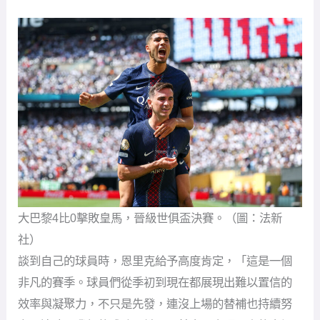
大巴黎4比0擊敗皇馬，晉級世俱盃決賽。（圖：法新
社）
談到自己的球員時，恩里克給予高度肯定，「這是一個
非凡的賽季。球員們從季初到現在都展現出難以置信的
效率與凝聚力，不只是先發，連沒上場的替補也持續努
力，這才是我們的成功關鍵。」其中，表現回春的中場
魯伊斯（Fabián Ruiz）也被點名讚賞，「兩年前他的狀
態不理想，但現在他是無可爭議的重要戰力。」
面對是否為「成功教練」這個稱號，恩里克反倒認為，