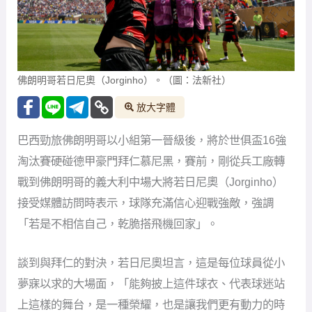
接受媒體訪問時表示，球隊充滿信心迎戰強敵，強調
「若是不相信自己，乾脆搭飛機回家」。
談到與拜仁的對決，若日尼奧坦言，這是每位球員從小
夢寐以求的大場面，「能夠披上這件球衣、代表球迷站
上這樣的舞台，是一種榮耀，也是讓我們更有動力的時
刻。」他指出，拜仁的實力毋庸置疑，但球隊不會因此
退縮，「我們要堅持自己的比賽方式，找出他們的漏
洞，努力爭勝。」
這場16強對戰的消息，是球員們在休息時間透過轉播得
知的。若日尼奧透露，「那時大家都聚在一起看比賽，
確定對手是拜仁後，氣氛立刻升溫。我們在小組賽踢得
不錯，這讓我們更有信心。不過進入淘汰賽後，一切歸
零，現在每一場都得全力以赴。」