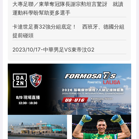
全球首座職業女足專用球
阿根廷迎戰美洲盃決賽
場 CPKC成為美國女足
神勇門將「大馬丁」自
指標場地
曝：我撲點球都靠運氣的
PR
足球智庫／桑托斯近3年墨
立即諮詢HPV！是對自己
超爐主 紐約城聯賽盃看
健康最好的投資，把握現
好開紅盤
在不嫌晚！
#贊助 #台灣癌症基金會