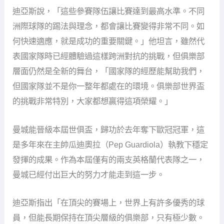
是多年來在主帥瓜迪奧拉（Pep Guardiola）執教下穩定
發揮的成果。作為本屆僅有的兩支英格蘭代表隊之一，
曼城已經付出巨大的努力才能走到這一步。
迪亞斯指出「在頂尖的賽場上，世界上有許多優秀的球
員，但能長期保持在頂尖層級的俱樂部，只有極少數。
最重要的，是能持續做到這樣的水準。真正的實力，就
是能長久維持下去。」
不只是爭冠，迪亞斯認為足球更有一層深意，「我相信
足球能團結世界。這是一項集體運動，讓人們走到一
起，也在許多方面展現了人生的縮影。」他也分享，
「如果你想成為冠軍，必須學會珍惜友情，尊重並肩作
戰的隊友。同時，也得學會面對失望與失敗。足球就是
人生的完美縮影。只需要一顆球和兩個球門，就能享受