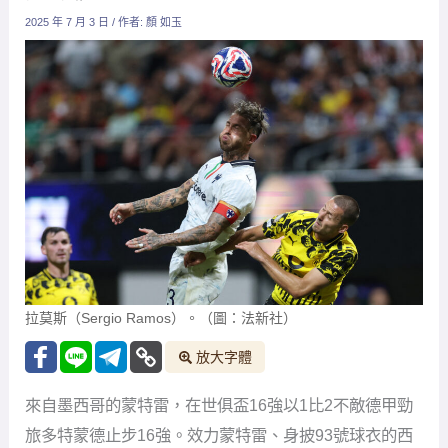
拉莫斯（Sergio Ramos）。（圖：法新社）
放大字體
來自墨西哥的蒙特雷，在世俱盃16強以1比2不敵德甲勁
旅多特蒙德止步16強。效力蒙特雷、身披93號球衣的西
班牙名將拉莫斯（Sergio Ramos），本場在補時階段還
曾用頭槌力圖扳平，可惜稍稍偏出，錯失最後機會。
雖然無緣闖進8強對上自己的老東家皇馬，但39歲的拉莫
斯仍相當肯定球隊的努力，他強調，「所有懂足球的人
都看得到，我們拼盡全力，為這件球衣付出了一切。雖
然出局，但我為球隊的態度感到自豪，這次經驗會讓我
們未來變得更強大。」