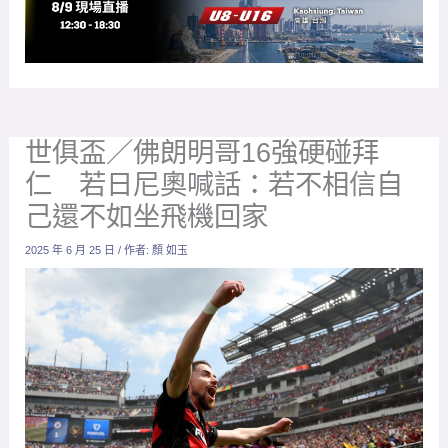
佛朗明哥若日尼奧（Jorginho）。（圖：法新社）
放大字體
巴西勁旅佛朗明哥以小組第一晉級後，將於世俱盃16強
淘汰賽硬碰德甲豪門拜仁慕尼黑，賽前，剛從兵工廠轉
戰到佛朗明哥的義大利中場大將若日尼奧（Jorginho）