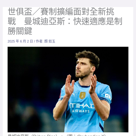
曼城迪亞斯（Rúben Dias）。（圖：@rubendias X）
放大字體
本屆FIFA世界俱樂部盃將在美國舉行，曼城也將迎來全
新挑戰，陣中中後衛迪亞斯（Rúben Dias）再接受FIFA
專訪時也分享，「我們曾在季前賽去過美國，感受到當
地球迷的熱情。能夠在那些平時不一定有機會看我們現
場比賽的球迷面前出戰，是很特別的時刻。這是一項全
新的比賽，也是非常有聲望的賽事。」