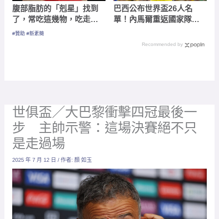
世俱盃／大巴黎衝擊四冠最後一
步 主帥示警：這場決賽絕不只
是走過場
2025 年 7 月 12 日
/ 作者:
顏 如玉