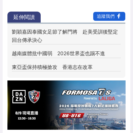
世俱盃／皇馬目標衝擊世俱盃冠
軍 貝林漢姆期待成改制後首支
奪冠隊伍
2025 年 5 月 17 日
/ 作者:
邱 子珩