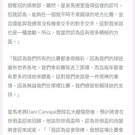
情，因為無論我們在哪裡比賽，我們總是依賴球迷的支
持。」
皇馬老將Dani Carvajal歷經右大腿傷勢後，預計將會在
世俱盃迎來回歸，他談到世俱盃時，認為世俱盃的改變
將會迎來成家，「「我認為這會很棒，我想這場比賽會
和國家隊參加的世界盃很像，因為整個國家都會以非常
激烈的氛圍來體驗這項賽事。我相信它會成功。」
「它融合了不同的比賽風格、聯賽和大洲，這就是它的
特別之處。本賽季我們已經與帕丘卡和RB薩爾斯堡交手
過，所以我們有一些交手經驗。我們非常期待6月18日對
陣希拉爾的首場比賽。」
看世俱盃免費加入DAZN會員