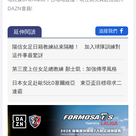
世俱盃／佛朗明哥16強硬碰拜
仁 若日尼奧喊話：若不相信自
己還不如坐飛機回家
2025 年 6 月 25 日
/ 作者:
顏 如玉