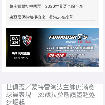
世俱盃／蒙特雷淘汰主帥仍滿意
球員表現 39歲拉莫斯讚墨超逐
步崛起
2025 年 7 月 3 日
/ 作者:
顏 如玉