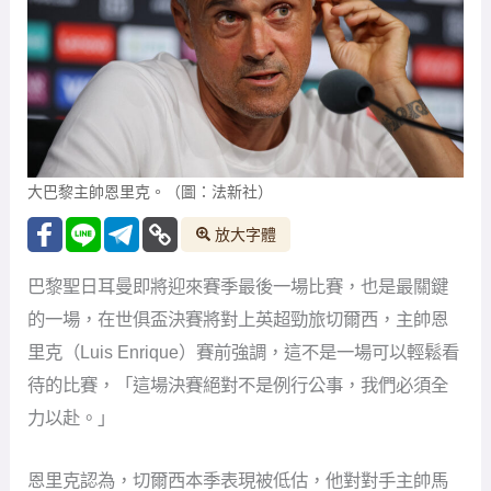
大巴黎主帥恩里克。（圖：法新社）
放大字體
巴黎聖日耳曼即將迎來賽季最後一場比賽，也是最關鍵
的一場，在世俱盃決賽將對上英超勁旅切爾西，主帥恩
里克（Luis Enrique）賽前強調，這不是一場可以輕鬆看
待的比賽，「這場決賽絕對不是例行公事，我們必須全
力以赴。」
恩里克認為，切爾西本季表現被低估，他對對手主帥馬
雷斯卡（Enzo Maresca）的戰術理念給予高度評價，
「他們的進攻節奏快速、技術全面，總是積極壓迫對
手，並且打出了精彩的賽季成果。這樣的對手，我們必
須以100%的狀態來迎戰。」