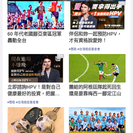
PR
60 年代老國腳亞東區冠軍
伴侶和妳一起預防HPV，
轟動全台
才有資格說愛妳！
#贊助 #台灣癌症基金會
PR
立即諮詢HPV！是對自己
團結的阿根廷隊起死回生
健康最好的投資，把握現
還是要靠梅西一腳定江山
在不嫌晚！
#贊助 #台灣癌症基金會