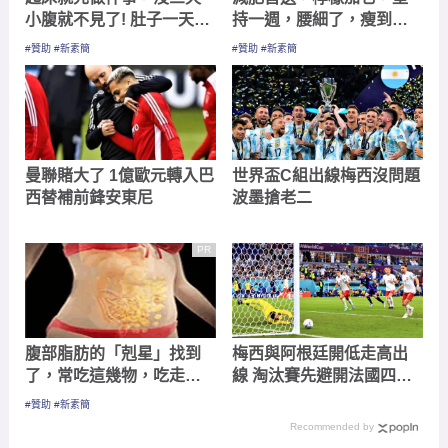
小腹就不見了! 肚子一天天
持一週，腰細了，瘦到你
變小！
懷疑人生
#贊助 #新素簡
#贊助 #新素簡
曼聯賭大了 1億歐元轉入巴
世界盃C組出線梅西沒問題
西替補前鋒安東尼
波墨搶老二
PR
腹部脂肪的「剋星」找到
梅西與阿根廷開低走高出
了，常吃這幾物，吃走大
線 淘汰賽先避開法國四強
肚囊，瘦出小蠻腰
恐強碰巴西
#贊助 #新素簡
Recommended by