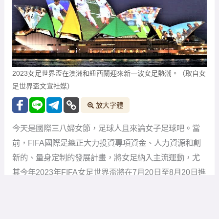
2023女足世界盃在澳洲和紐西蘭迎來新一波女足熱潮。（取自女
足世界盃文宣社媒）
放大字體
今天是國際三八婦女節，足球人且來論女子足球吧。當
前，FIFA國際足總正大力投資專項資金、人力資源和創
新的、量身定制的發展計畫，將女足納入主流運動，尤
其今年2023年FIFA女足世界盃將在7月20日至8月20日進
行，歷史性首次擴大女足世界盃將有32支球隊參賽，讓
更多地區的女足隊有榮幸參與盛會，可惜的是，這麼好
的重返世界盃殿堂的天賜良機，我們女足卻栽在自己的