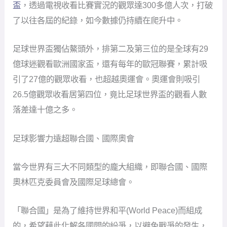
盃
，透過電視收看比賽實況的觀眾達300多億人次，打破
了以往各屆的紀錄，如今數據仍持續在爬升中。
足球世界盃獨佔鰲頭外，排第二及第三位的是全球有29
億球迷觀看歐洲國家盃，還有每年的歐冠聯賽，累計吸
引了27億的觀眾收看，也超越奧運會。奧運會則吸引
26.5億觀眾收看居第四位，竟比足球世界盃的觀看人數
落差達十億之多。
足球影響力遠超聯合國、國際奧會
當今世界有三大不同類型的龐大組織，即聯合國、國際
奧林匹克委員會及國際足球總會。
「聯合國」是為了維持世界和平(World Peace)而組成
的，希望藉此化解各國間的紛爭，以避免戰爭的發生，