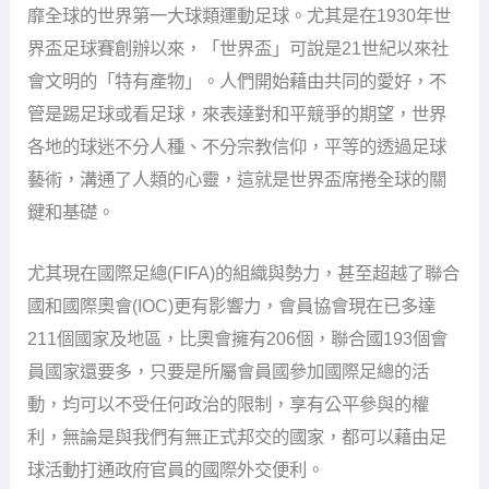
靡全球的世界第一大球類運動足球。尤其是在1930年世
界盃足球賽創辦以來，「世界盃」可說是21世紀以來社
會文明的「特有產物」。人們開始藉由共同的愛好，不
管是踢足球或看足球，來表達對和平競爭的期望，世界
各地的球迷不分人種、不分宗教信仰，平等的透過足球
藝術，溝通了人類的心靈，這就是世界盃席捲全球的關
鍵和基礎。
尤其現在國際足總(FIFA)的組織與勢力，甚至超越了聯合
國和國際奧會(IOC)更有影響力，會員協會現在已多達
211個國家及地區，比奧會擁有206個，聯合國193個會
員國家還要多，只要是所屬會員國參加國際足總的活
動，均可以不受任何政治的限制，享有公平參與的權
利，無論是與我們有無正式邦交的國家，都可以藉由足
球活動打通政府官員的國際外交便利。