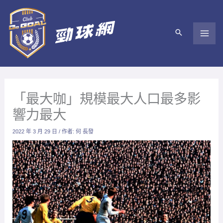
跳
至
主
要
內
容
「最大咖」規模最大人口最多影
響力最大
2022 年 3 月 29 日
/ 作者:
何 長發