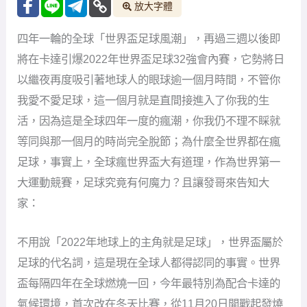
放大字體
四年一輪的全球「世界盃足球風潮」，再過三週以後即
將在卡達引爆2022年世界盃足球32強會內賽，它勢將日
以繼夜再度吸引著地球人的眼球逾一個月時間，不管你
我愛不愛足球，這一個月就是直間接進入了你我的生
活，因為這是全球四年一度的瘋潮，你我仍不理不睬就
等同與那一個月的時尚完全脫節；為什麼全世界都在瘋
足球，事實上，全球瘋世界盃大有道理，作為世界第一
大運動競賽，足球究竟有何魔力？且讓發哥來告知大
家：
不用說「2022年地球上的主角就是足球」，世界盃屬於
足球的代名詞，這是現在全球人都得認同的事實。世界
盃每隔四年在全球燃燒一回，今年最特別為配合卡達的
氣候環境，首次改在冬天比賽，從11月20日開戰起發燒