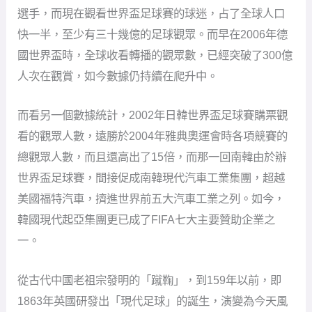
選手，而現在觀看世界盃足球賽的球迷，占了全球人口
快一半，至少有三十幾億的足球觀眾。而早在2006年德
國世界盃時，全球收看轉播的觀眾數，已經突破了300億
人次在觀賞，如今數據仍持續在爬升中。
而看另一個數據統計，2002年日韓世界盃足球賽購票觀
看的觀眾人數，遠勝於2004年雅典奧運會時各項競賽的
總觀眾人數，而且還高出了15倍，而那一回南韓由於辦
世界盃足球賽，間接促成南韓現代汽車工業集團，超越
美國福特汽車，擠進世界前五大汽車工業之列。如今，
韓國現代起亞集團更已成了FIFA七大主要贊助企業之
一。
從古代中國老祖宗發明的「蹴鞠」，到159年以前，即
1863年英國研發出「現代足球」的誕生，演變為今天風