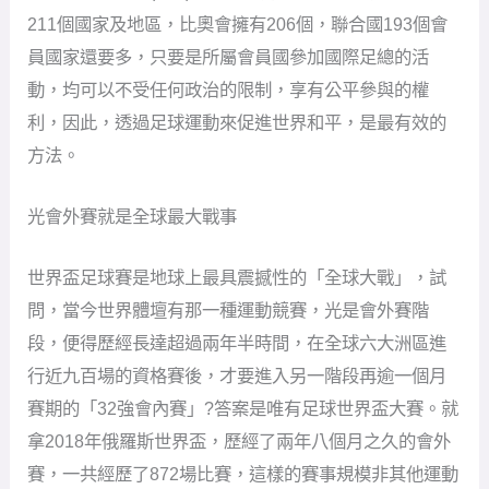
211個國家及地區，比奧會擁有206個，聯合國193個會
員國家還要多，只要是所屬會員國參加國際足總的活
動，均可以不受任何政治的限制，享有公平參與的權
利，因此，透過足球運動來促進世界和平，是最有效的
方法。
光會外賽就是全球最大戰事
世界盃足球賽是地球上最具震撼性的「全球大戰」，試
問，當今世界體壇有那一種運動競賽，光是會外賽階
段，便得歷經長達超過兩年半時間，在全球六大洲區進
行近九百場的資格賽後，才要進入另一階段再逾一個月
賽期的「32強會內賽」?答案是唯有足球世界盃大賽。就
拿2018年俄羅斯世界盃，歷經了兩年八個月之久的會外
賽，一共經歷了872場比賽，這樣的賽事規模非其他運動