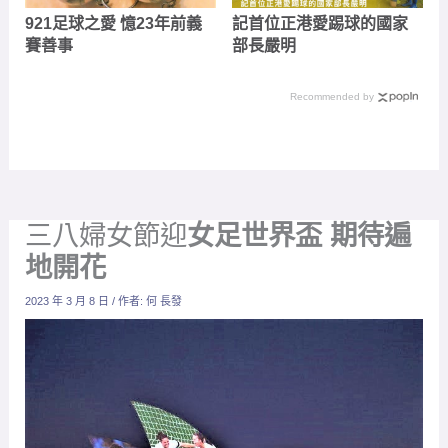
921足球之愛 憶23年前義
記首位正港愛踢球的國家
賽善事
部長嚴明
Recommended by
三八婦女節迎
女足世界盃
期待遍
地開花
2023 年 3 月 8 日
/ 作者:
何 長發