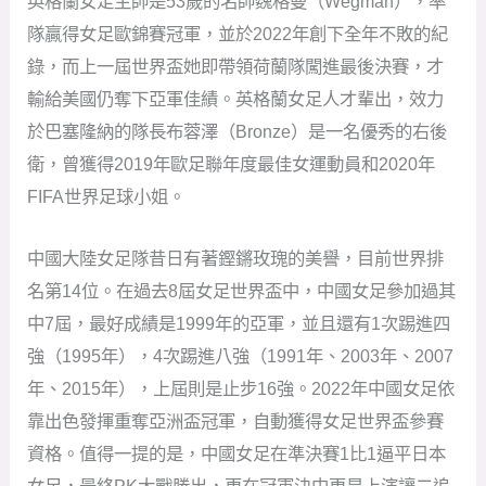
衛，曾獲得2019年歐足聯年度最佳女運動員和2020年
FIFA世界足球小姐。
中國大陸女足隊昔日有著鏗鏘玫瑰的美譽，目前世界排
名第14位。在過去8屆女足世界盃中，中國女足參加過其
中7屆，最好成績是1999年的亞軍，並且還有1次踢進四
強（1995年），4次踢進八強（1991年、2003年、2007
年、2015年），上屆則是止步16強。2022年中國女足依
靠出色發揮重奪亞洲盃冠軍，自動獲得女足世界盃參賽
資格。值得一提的是，中國女足在準決賽1比1逼平日本
女足，最終PK大戰勝出，更在冠軍決中更是上演讓二追
三的好戲，最終以3比2逆轉南韓女足，在主帥水慶霞的
帶領下成功奪冠。
球隊主帥是56歲的水慶霞，她是中國女足的傳奇名宿，