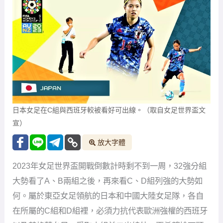
日本女足在C組與西班牙較被看好可出線。（取自女足世界盃文
宣）
放大字體
2023年女足世界盃開戰倒數計時剩不到一周，32強分組
大勢看了A、B兩組之後，再來看C、D組列強的大勢如
何。屬於東亞女足領航的日本和中國大陸女足隊，各自
在所屬的C組和D組裡，必須力抗代表歐洲強權的西班牙
以及英格蘭女足，爭取小組前二出線外，更希望搶下頭
名資格晉級淘汰賽階段，以取得較有利的走勢。
先說C組球隊情況。日本女足隊曾於2011年世界盃決賽
戰勝強大的美國，成為首支奪得世界盃冠軍的亞洲球