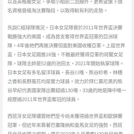
隊，4年後她們再進決賽但面對美國收穫亞軍。上屆世界
盃，日本女足踢進16強，不敵最終獲得亞軍的荷蘭女足
隊。球隊主帥是52歲的池田太，2021年開始執掌球隊。
日本女足有多名留洋球員，長谷川唯、熊谷紗希、林穗
之香和長野風花均是實力球員。效力於拜仁慕尼黑的熊
谷早紀代表國家隊出賽超過130場，33歲的她是陣中唯一
經歷過2011年世界盃奪冠的球員。
西班牙女足隊儘管她們至今尚未獲得過世界盃和歐錦賽
冠軍，但近年來靠著巴塞隆納和皇馬女足的強勢，西班
牙女足也隨之崛起，還在2022年八月勇奪U20女足世界
盃冠軍。上屆世界盃，西班牙女足16強賽不敵美國，本
屆她們期待能更進一步。球隊主帥是41歲的豪爾赫.比爾
達（Jorge Bierda），2015年7月開始執教球隊。23名球
員名單中有10人來自新科女足歐冠冠軍巴塞隆納，8人來