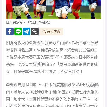
日本男足隊。（取自JPN社媒）
放大字體
剛揭開戰火的亞洲盃24強足球會內賽，作為目前亞洲足
壇世界排名最高，球員總身價最高，綜合實力最強的日
本隊是本屆大賽冠軍的頭號熱門。開賽前，日本隊主帥
森保一以及日本媒體便喊出了「要用亞洲盃給世界盃練
兵，目標是奪得2026年世界盃」的豪言壯語！
亞洲盃元月14日晚上，日本首度亮相雖然以4比2力擒越
南，近年來以10連勝創造了新的紀錄，期間包括大勝德
國、加拿大、土耳其等實力不俗的歐美勁旅，但這一夜
越南隊的表現令日本一度嚇出冷汗，卻也考驗著日本隊