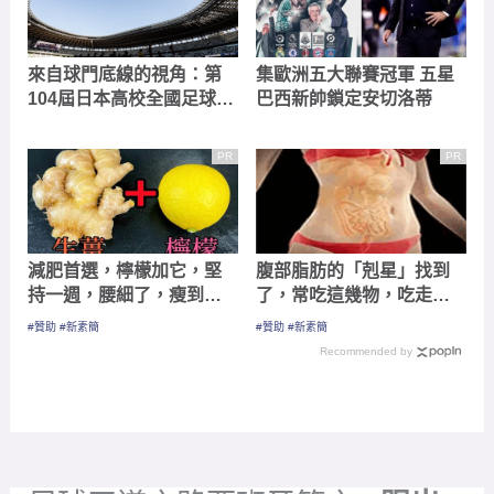
來自球門底線的視角：第
集歐洲五大聯賽冠軍 五星
104屆日本高校全國足球選
巴西新帥鎖定安切洛蒂
手權大會
PR
PR
減肥首選，檸檬加它，堅
腹部脂肪的「剋星」找到
持一週，腰細了，瘦到你
了，常吃這幾物，吃走大
懷疑人生
肚囊，瘦出小蠻腰
#贊助 #新素簡
#贊助 #新素簡
Recommended by