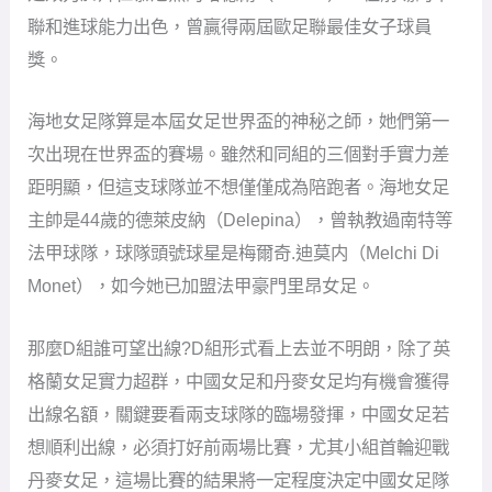
次出現在世界盃的賽場。雖然和同組的三個對手實力差
距明顯，但這支球隊並不想僅僅成為陪跑者。海地女足
主帥是44歲的德萊皮納（Delepina），曾執教過南特等
法甲球隊，球隊頭號球星是梅爾奇.迪莫内（Melchi Di
Monet），如今她已加盟法甲豪門里昂女足。
那麼D組誰可望出線?D組形式看上去並不明朗，除了英
格蘭女足實力超群，中國女足和丹麥女足均有機會獲得
出線名額，關鍵要看兩支球隊的臨場發揮，中國女足若
想順利出線，必須打好前兩場比賽，尤其小組首輪迎戰
丹麥女足，這場比賽的結果將一定程度決定中國女足隊
的走勢甚至是本小組的最終出線情況。