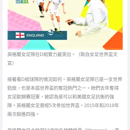
英格蘭女足隊在D組實力最突出。（取自女足世界盃文
宣）
接著看D組球隊的情況如何。英格蘭女足隊已是一支世界
勁旅，也是本屆世界盃的奪冠熱門之一。她們去年奪得
女足歐錦賽冠軍，被認為是可以和美國女足抗衡的強
隊。英格蘭女足曾經5次參加世界盃，2015年和2019年
兩次殺進四強。
英格蘭女足主帥是53歲的名帥魏格曼（Wegman），率
隊贏得女足歐錦賽冠軍，並於2022年創下全年不敗的紀
錄，而上一屆世界盃她即帶領荷蘭隊闖進最後決賽，才
輸給美國仍奪下亞軍佳績。英格蘭女足人才輩出，效力
於巴塞隆納的隊長布蓉澤（Bronze）是一名優秀的右後