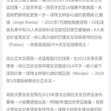
自於皇馬女足，核心是29歲的巴薩女足球員普特利亞絲
（Putlias），她曾是兩屆FIFA女足金球獎得主。
尚比亞女足隊是一支猛衝猛打的球隊，在2021年東京奧
運會，尚比亞女足與中國女足踢成4比4平手，給人留下
深刻印象。球隊主帥是63歲的姆瓦佩（Mwape），2018
年5月開始執教尚比亞女足。
哥斯大黎加女足隊在2015年首次出現在女足世界盃會內
賽場，小組賽遺憾出局。時隔8年重回世界盃舞臺，哥斯
大黎加女足希望能有所作為。球隊主帥是年僅36歲的阿
梅利亞.巴爾韋德（Amelia Valverde），2015年1月開始
執教球隊。核心球員是效力於格拉斯哥城的欽奇莉亞
（Chinchilla）是鋒線頭號射手，上賽季在蘇格蘭女超出
賽27場攻進12球並5次助攻。