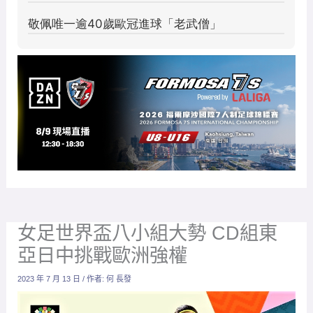
女足世界盃八小組大勢 CD組東
亞日中挑戰歐洲強權
2023 年 7 月 13 日
/ 作者:
何 長發