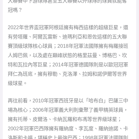
大聯賽中下游球隊甚至五大聯賽以外球隊的球員就能奪
冠嗎？
2022年世界盃冠軍阿根廷擁有梅西這樣的超級巨星，還
有勞塔羅、阿爾瓦雷斯、迪瑪利亞和恩佐這樣的五大聯
賽頂級球隊核心球員；2018年冠軍法國隊擁有梅羅接班
人姆巴佩，以及處在巔峰狀態的格里茲曼、博格巴、坎
特和瓦拉內等巨星；2014年冠軍德國隊則是以歐冠冠軍
拜仁為班底，擁有穆勒、克洛澤、拉姆和諾伊爾等世界
級球星。
再往前看，2010年冠軍西班牙是以「哈布白」巴薩三中
場為核心；2006年冠軍義大利則彙聚了義甲精英球員，
擁有托蒂、皮爾洛、卡納瓦羅和布馮等世界級球星；
2002年冠軍巴西隊擁有羅納度、李瓦度、羅納迪諾、卡
洛斯和卡福，堪稱史上最強巴西；1998年冠軍法國隊則