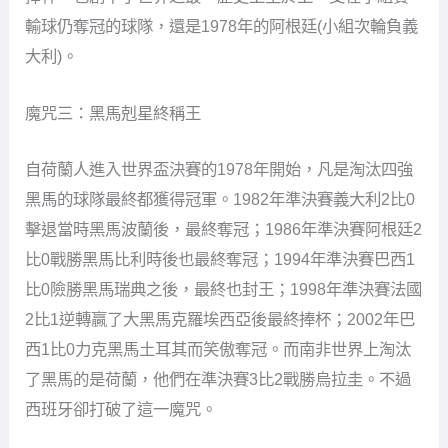
輸球仍奪冠的球隊，還是1978年的阿根廷(小組次輪負義
大利)。
魔咒三：黑馬剋星終稱王
自荷蘭人進入世界盃決賽的1978年開始，凡是淘汰四強
黑馬的球隊最終都獲得冠軍。1982年準決賽義大利2比0
擊退當時黑馬波蘭後，最終奪冠；1986年準決賽阿根廷2
比0戰勝黑馬比利時後也最終奪冠；1994年準決賽巴西1
比0險勝黑馬瑞典之後，最終也封王；1998年準決賽法國
2比1逆轉贏了大黑馬克羅埃西亞後最終捧杯；2002年巴
西1比0力克黑馬土耳其而笑傲奪冠。而南非世界上淘汰
了黑馬的是荷蘭，他們在準決賽3比2戰勝烏拉圭。不過
西班牙卻打破了這一魔咒。