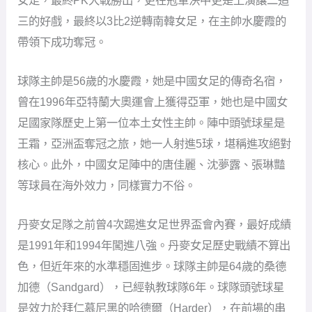
曾在1996年亞特蘭大奧運會上獲得亞軍，她也是中國女
足國家隊歷史上第一位本土女性主帥。陣中頭號球星是
王霜，亞洲盃奪冠之旅，她一人射進5球，堪稱進攻絕對
核心。此外，中國女足陣中的唐佳麗、沈夢露、張琳豔
等球員在海外效力，同樣實力不俗。
丹麥女足隊之前曾4次踢進女足世界盃會內賽，最好成績
是1991年和1994年闖進八強。丹麥女足歷史戰績不算出
色，但近年來的水準穩固進步。球隊主帥是64歲的桑德
加德（Sandgard），已經執教球隊6年。球隊頭號球星
是效力於拜仁慕尼黑的哈德爾（Harder），在前場的串
聯和進球能力出色，曾贏得兩屆歐足聯最佳女子球員
獎。
海地女足隊算是本屆女足世界盃的神秘之師，她們第一