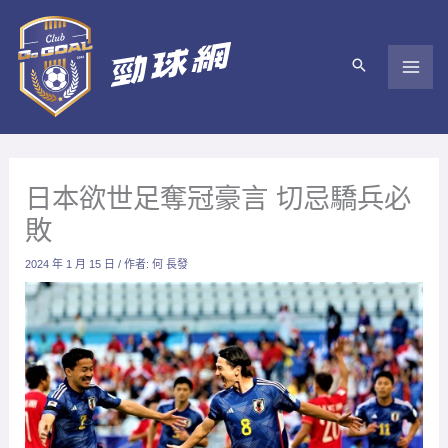
跳
至
主
要
內
容
日本欲世足奪冠豪言 切忌驕兵必
敗
2024 年 1 月 15 日
/ 作者:
何 長發