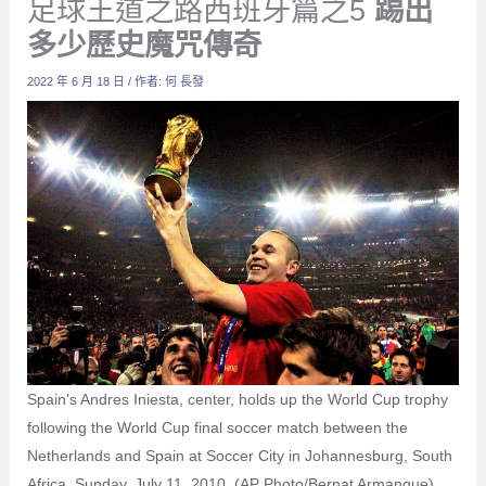
足球王道之路西班牙篇之5
踢出
多少歷史魔咒傳奇
2022 年 6 月 18 日
/ 作者:
何 長發
Spain's Andres Iniesta, center, holds up the World Cup trophy
following the World Cup final soccer match between the
Netherlands and Spain at Soccer City in Johannesburg, South
Africa, Sunday, July 11, 2010. (AP Photo/Bernat Armangue)