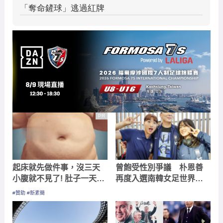
PR
起床就先做件事，沒三天
曾飽受性別爭議 朴恩善
小腹就不見了! 肚子一天天
再度入選南韓女足世界盃
變小！
名單
#贊助 #新素簡