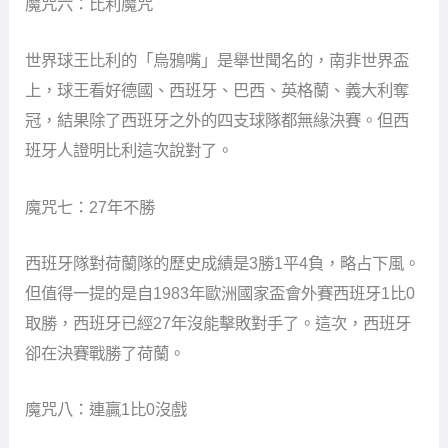
魔咒六：比利魔咒
世界球王比利的「烏鴉嘴」是舉世聞名的，南非世界盃
上，球王看好德國、西班牙、巴西、英格蘭、義大利奪
冠，結果除了西班牙之外的四支球隊都無緣決賽。但西
班牙人證明比利這次說對了。
魔咒七：27年不勝
西班牙隊對荷蘭隊的歷史成績是3勝1平4負，略占下風。
但值得一提的是自1983年歐洲國家盃會外賽西班牙1比0
取勝，西班牙已經27年沒能擊敗對手了。這次，西班牙
卻在決賽戰勝了荷蘭。
魔咒八：連贏1比0沒戲