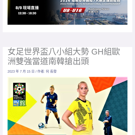
女足世界盃八小組大勢 GH組歐
洲雙強當道南韓搶出頭
2023 年 7 月 15 日
/ 作者:
何 長發
瑞典女足在G組實力最強。(取自女足世界盃文宣）
放大字體