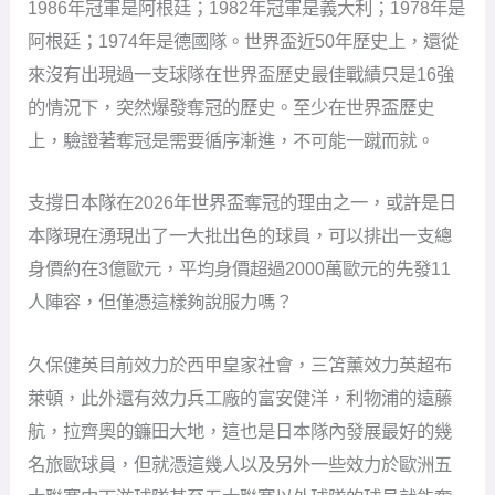
1986年冠軍是阿根廷；1982年冠軍是義大利；1978年是
阿根廷；1974年是德國隊。世界盃近50年歷史上，還從
來沒有出現過一支球隊在世界盃歷史最佳戰績只是16強
的情況下，突然爆發奪冠的歷史。至少在世界盃歷史
上，驗證著奪冠是需要循序漸進，不可能一蹴而就。
支撐日本隊在2026年世界盃奪冠的理由之一，或許是日
本隊現在湧現出了一大批出色的球員，可以排出一支總
身價約在3億歐元，平均身價超過2000萬歐元的先發11
人陣容，但僅憑這樣夠說服力嗎？
久保健英目前效力於西甲皇家社會，三笘薰效力英超布
萊頓，此外還有效力兵工廠的富安健洋，利物浦的遠藤
航，拉齊奧的鐮田大地，這也是日本隊內發展最好的幾
名旅歐球員，但就憑這幾人以及另外一些效力於歐洲五