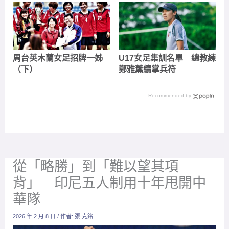
周台英木蘭女足招牌一姊
U17女足集訓名單 總教練
（下）
鄭雅薰續掌兵符
Recommended by
從「略勝」到「難以望其項
背」 印尼五人制用十年甩開中
華隊
2026 年 2 月 8 日
/ 作者:
張 克銘