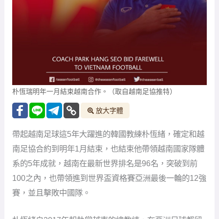
朴恆瑞明年一月結束越南合作。（取自越南足協推特）
放大字體
帶起越南足球這5年大躍進的韓國教練朴恆緒，確定和越
南足協合約到明年1月結束，也結束他帶領越南國家隊體
系的5年成就，越南在最新世界排名是96名，突破到前
100之內，也帶領進到世界盃資格賽亞洲最後一輪的12強
賽，並且擊敗中國隊。