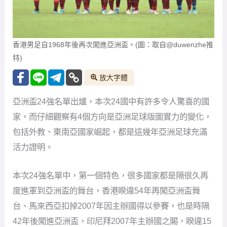
香港男足自1968年後再次闖進亞洲盃。(圖：取自@duwenzhe推
特)
放大字體
亞洲盃24強名單出爐，本次24國中有許多令人驚喜的國
家，而仔細觀察有4個方向是亞洲足球版圖實力的變化，
包括外教、東南亞國家崛起，都是這幾年亞洲足球充滿
活力證明。
本次24強名單中，第一個特色，很多國家都是隔很久再
度進軍到亞洲盃的舞台，香港睽違54年再闖亞洲盃舞
台、馬來西亞扣掉2007年因主辦國得以參賽，也是時隔
42年後闖進亞洲盃，印尼拜2007年主辦國之賜，睽違15