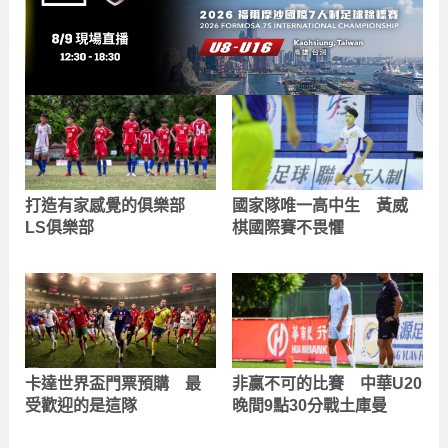
打造有家感覺的俱樂部
國家隊唯一高中生 黃威
LS俱樂部
棋國際賽不畏懼
卡達世界盃門票預購 最
非贏不可的比賽 中華U20
受歡迎的是這隊
晚間9點30分戰土庫曼