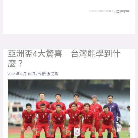
16強勢在必贏
誰將成為 FIFA 新掌門人？
Recommended by
亞洲盃4大驚喜 台灣能學到什
麼？
2022 年 6 月 15 日
/ 作者:
張 克銘