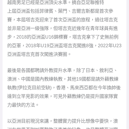
越南男足已經是亞洲頂尖水準。摘自亞足聯推特
上屆亞洲盃包括菲律賓、葉門、吉爾吉斯都是首次參
賽，本屆塔吉克迎來了首次亞洲盃的旅程，過往塔吉克
並非是亞洲一級強隊，但塔吉克近幾年在青年球員有進
步，2018的亞洲盃U16錦標賽，塔吉克拿下了史無前例
的亞軍，2018年U19亞洲盃塔吉克闖進8強，2022年U23
亞洲盃塔吉克首次闖進決賽圈。
最後是各國都聘請外教提升水準，除了日本、敘利亞、
澳洲、中國是國內教練執教，其他19國都是請外籍教練
執教(伊拉克目前空缺)，香港、馬來西亞都在今年換帥後
達到立竿見影的效果，可見外籍教練仍是提升國家隊實
力最快的方法。
以亞洲目前現況來講，整體實力提升比想像中要快，澳