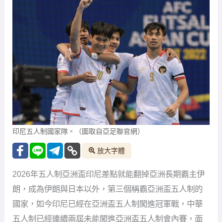
印尼五人制國家隊。（圖取自亞足聯官網）
放大字體
2026年五人制亞洲盃印尼差點就能翻掉亞洲長期霸主伊
朗，成為伊朗與日本以外，第三個稱霸亞洲盃五人制的
國家，如今印尼已經在亞洲盃五人制闖進冠軍戰，中華
五人制已經連續兩屆未能闖進亞洲盃五人制會內賽，面