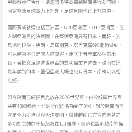
甲聯賽簽訂合作，還邀請多特蒙德到越南進行友誼賽，
國家整體足球實力上升外，足球氛圍也正上升當中。
國際賽成就還包括亞洲盃、U20亞洲盃、U17亞洲盃、五
人制亞洲盃的決賽圈，在整個亞洲只有日本、南韓、沙
烏地阿拉伯、伊朗、烏茲別克、塔吉克這6國能夠做到，
可見越南不只是成人隊厲害，連底下青年軍都相當出
色，若把女足踢進世界盃的豐功偉業算進去，越南在這
幾年做到的事，整個亞洲大概也只有日本、南韓可以相
比擬。
如今越南已經把目光放在2026世界盃，由於該屆世界盃
共有48國參賽，亞洲分配的名額到了8個，對於越南而言
就是全力拚進世界盃決賽圈，縱使越南官方宣佈有著許
多功勳主帥的朴恆緒將在1月離隊，但這也說明越南準備