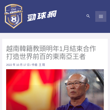
跳
至
主
要
內
容
越南韓籍教頭明年1月結束合作
打造世界前百的東南亞王者
2022 年 10 月 17 日
/ 作者:
王 翔