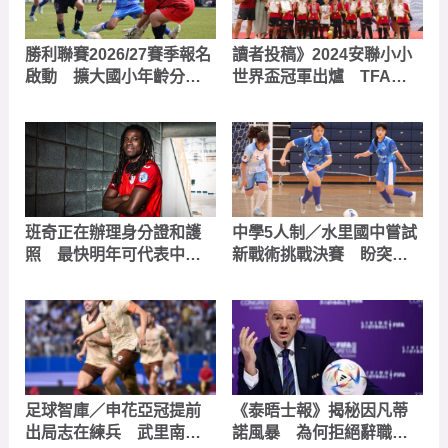
勝利聯賽2026/27賽季報名
讀者投稿》2024安聯小小
啟動 擴大國小年齡分
世界盃冠軍出爐 TFA奪
組、引進升降級制度打造
得雙料冠軍
包容性舞台
班奇正在辦理身分證和護
中學5人制／水里國中嘗試
照 最快明年可代表中華
新戰術挑戰決賽 盼突破
男足
季軍展現最佳表現
足球智庫／申花亞冠提前
《泰晤士報》揭秘因凡蒂
出局志在練兵 武里南拼
諾風暴 為何拒絕辭職？