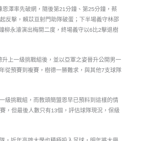
恩澤率先破網，隨後第21分鐘、第25分鐘，蔡
發起反擊，賴苡亘射門助隊破蛋；下半場義守林邵
0分鐘柳永濬演出梅開二度，終場義守以6比2擊退樹
樹德升上一級挑戰組後，並以亞軍之姿晉升公開男一
年從預賽到複賽，樹德一勝難求，與其他7支球隊
一級挑戰組，而教頭簡盟恩早已預料到這樣的情
參賽，但最後人數只有13個，評估球隊現況，保級
隊，近年高雄大學也積極投入足球，明年將大舉