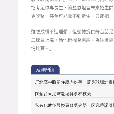
招考足球專長生，簡盟恩坦言未來招生問
更吃緊，甚至可能收不到新生，只能把一
雖然成績不進理想，但樹德提供舞台給足
三球員上場，給他們機會磨練，為往後練
情比賽。」