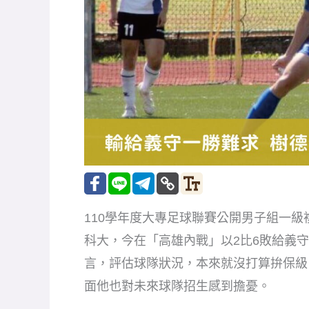
110學年度大專足球聯賽公開男子組一級
科大，今在「高雄內戰」以2比6敗給義
言，評估球隊狀況，本來就沒打算拚保級
面他也對未來球隊招生感到擔憂。