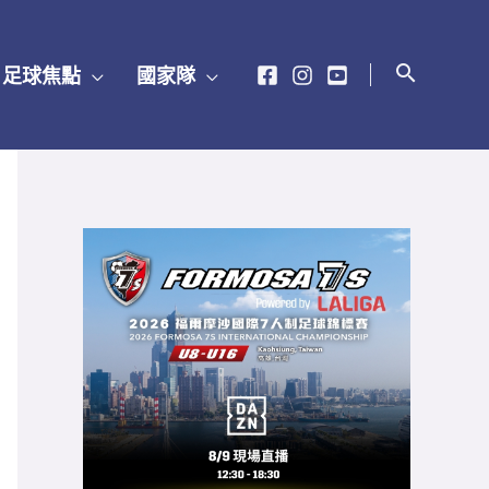
足球焦點
國家隊