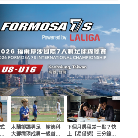
PR
PR
式
木蘭卻踢男足 樹德科
下個月房租差一點？快
食
大鄧霈璘成男一級首名
上【易借網】三分鐘解