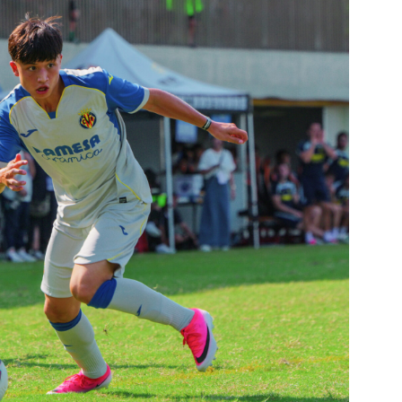
無比強烈的震撼。在Formosa 7s的表演賽，由
赫塔費（Getafe CF）U16 梯隊帶來的交手中，無論
戰與身體對抗，還是場上無時無刻的聲浪溝通與
尖俱樂部梯隊的嚴謹與強悍。這不僅是一次高水
子，照出西班牙成熟人才培育體系背後的訓練密