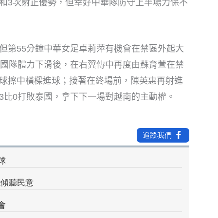
%和3次射正優勢，但幸好中華隊防守上半場力保不
但第55分鐘中華女足卓莉萍有機會在禁區外起大
泰國隊體力下滑後，在右翼傳中再度由蘇育萱在禁
球擦中橫樑進球；接著在終場前，陳英惠再射進
3比0打敗泰國，拿下下一場對越南的主動權。