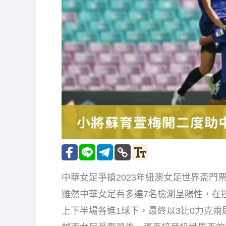
中華女足爭搶2023年紐澳女足世界盃
雖然中華女足有多達7名檢測呈陽性，在
上下半場各進1球下，最終以3比0力克兩