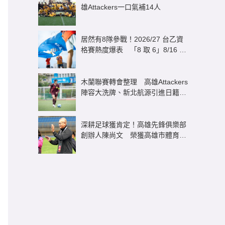
雄Attackers一口氣補14人
居然有8隊參戰！2026/27 台乙資
格賽熱度爆表 「8 取 6」8/16 正
式開打
木蘭聯賽轉會整理 高雄Attackers
陣容大洗牌、新北航源引進日籍雙
星
深耕足球獲肯定！高雄先鋒俱樂部
創辦人陳尚文 榮獲高雄市體育有
功「終身成就獎」