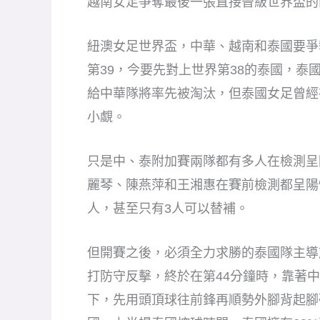
越南女足爭奪最後一張直接晉級世界盃的
紐澳女足世界盃，中華、越南和泰國要爭
第39，今要先對上世界第38的泰國，泰
給中華隊將率先被淘汰，但泰國女足曾經在
小覷。
只是中、泰附加賽兩隊都有多人在檢測呈
麗琴、陳燕萍和王湘惠在賽前檢測都呈陽
人，甚至只有3人可以替補。
但開賽之後，必須全力求勝的泰國隊主導
打防守反擊，終於在第44分鐘時，靠著
下，先用頭頂球往前鋒再順勢外腳背起腳