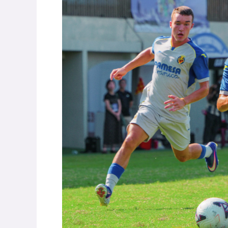
比利亞雷亞爾U16球員。(圖：張克銘攝)
短短 30 分鐘的比賽，卻給台灣足球帶來了
西甲比利亞雷亞爾（Villarreal CF）與
是電光石火般的比賽節奏、毫不退讓的空
主動展現自我的野心，都展現出世界級頂
準的球技交流，更是一面殘酷而真實的鏡