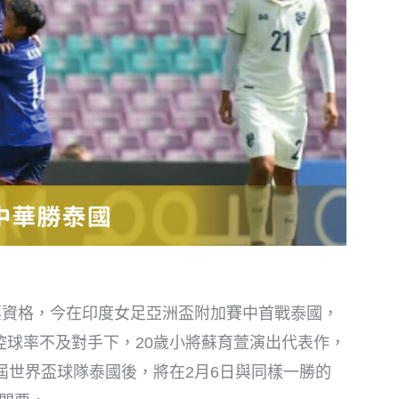
門票資格，今在印度女足亞洲盃附加賽中首戰泰國，
控球率不及對手下，20歲小將蘇育萱演出代表作，
屆世界盃球隊泰國後，將在2月6日與同樣一勝的