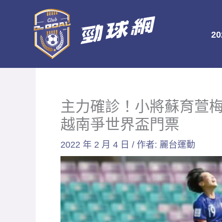
跳
至
2
主
要
內
容
主力確診！小將蘇育萱梅
越南爭世界盃門票
2022 年 2 月 4 日
/ 作者:
麗台運動