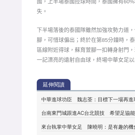
國，上半場泰國控球時間，泰國擁有60
失。
下半場落後的泰國隊雖然加強攻勢力道，
腳，可惜球偏出；終於在第85分鐘時，
區線附近得球，蘇育萱腳一扣轉身射門，
一記漂亮的遠射自由球，終場中華女足以