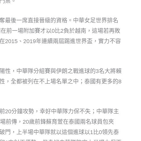
門票。
奪最後一席直接晉級的資格。中華女足世界排名
國在前一場附加賽才以0比2負於越南，這場若再敗
2015、2019年連續兩屆踢進世界盃，實力不容
陽性，中華隊分組賽與伊朗之戰進球的3名大將賴
性，全都被列在不上場名單之中；泰國有更多的8
前20分鐘攻勢，幸好中華隊力保不失；中華隊主
中場前傳，20歲前鋒蘇育萱在泰國兩名球員包夾
破門，上半場中華隊就以這個進球以1比0領先泰