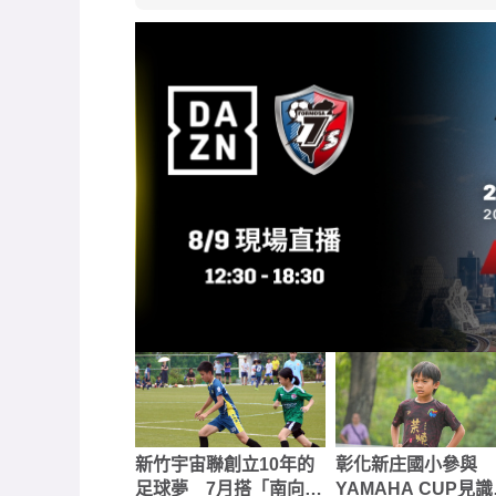
新竹宇宙聯創立10年的
彰化新庄國小參與
足球夢 7月搭「南向政
YAMAHA CUP見
策」赴越南交流
球魅力 石允飛展現
「身材不代表一切」
無懼態度
LALIGA、柏文攜手
宇威愛用推薦！輕鬆
DAZN 打造青少年足
定臉部保養，首購只
球交流平台
$390
#贊助 #三得利健康網路商店