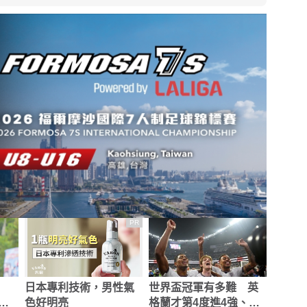
PR
日本專利技術，男性氣
世界盃冠軍有多難 英
識足
色好明亮
格蘭才第4度進4強、如
果進冠軍戰將是相隔60
#贊助 #三得利健康網路商店
的
年
PR
PR
PR
搞
【汎倫】洗完臉保養超
驚！每2男就有1人中
要
輕鬆， 1瓶打造好氣色
標？不可能吧？
#贊助 #三得利健康網路商店
#贊助 #台灣癌症基金會
Recommended by