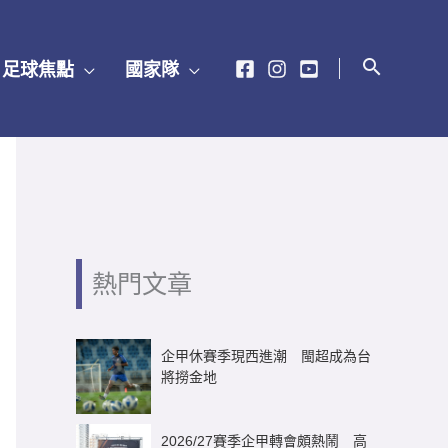
足球焦點
國家隊
熱門文章
企甲休賽季現西進潮 閩超成為台
將撈金地
2026/27賽季企甲轉會頗熱鬧 高