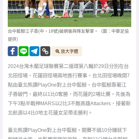
台中藍鯨江子善(中，18號)破網後與隊友擊掌。（圖：中華足協
提供）
放大字體
2024台灣木蘭足球聯賽第二循環第八輪於29日分別在台
北田徑場、花蓮田徑場兩地進行賽事，台北田徑場晚間7
點由臺北熊讚PlayOne對上台中藍鯨，台中藍鯨靠著江
子善破門，最終以1比0奪勝，而花蓮的2場比賽，先後為
下午3點半戰神MARS以2比3不敵高雄Attackers，接著新
北航源以4比0地主花蓮女足帶走勝利。
臺北熊讚PlayOne對上台中藍鯨，開賽不過10分鐘就下