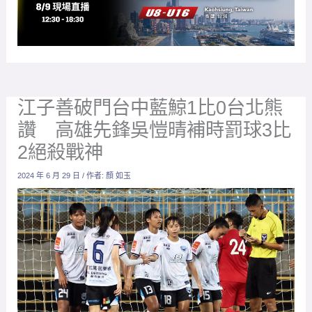
江子善破門台中藍鯨1比0台北熊
讚 高雄先鋒吳愷晴補時罰球3比
2絕殺戰神
2024 年 6 月 29 日
/ 作者:
顏 如玉