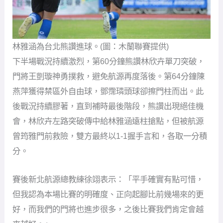
林雅涵為台北熊讚進球。(圖：木蘭聯賽提供)
下半場戰況持續激烈，第60分鐘熊讚林欣卉單刀突破，
門將王剴璇神勇撲救，避免航源再度落後。第64分鐘陳
燕萍獲得禁區外自由球，鄧霈璘頭球卻擦門柱而出。此
後戰況持續膠著，直到補時最後階段，熊讚出現絕佳機
會，林欣卉左路突破傳中給林雅涵遠柱搶點，但被航源
曾筠雅門前救險，雙方最終以1-1握手言和，各取一分積
分。
賽後新北航源總教練徐翊表示：「平手確實有點可惜，
但我認為本場比賽的明確度、正向起腳比前幾場來的更
好，而我們的門將也進步很多，之後比賽我們肯定會越