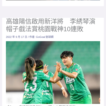
高雄陽信啟用新洋將 李綉琴演
帽子戲法賞桃園戰神10連敗
2022 年 9 月 17 日
/ 作者:
GoGoal 勁球網