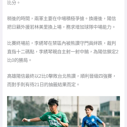
比分。
稍後的時間，兩軍主要在中場積極爭搶。換邊後，陽信
把日籍外援若林美里換上場，務求增加球隊中場能力。
比賽終場前，李綉琴在禁區內被熊讚守門員絆跌，裁判
直指十二碼點，李綉琴親自主射一射中鵠，為陽信鎖定2
比0的勝局。
高雄陽信最終以2比0擊敗台北熊讚，順利晉級四強賽，
而對手則有待21日的抽籤結果而定。