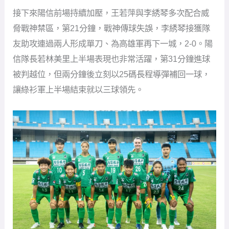
接下來陽信前場持續加壓，王若萍與李綉琴多次配合威
脅戰神禁區，第21分鐘，戰神傳球失誤，李綉琴接獲隊
友助攻連過兩人形成單刀、為高雄軍再下一城，2-0。陽
信隊長若林美里上半場表現也非常活躍，第31分鐘進球
被判越位，但兩分鐘後立刻以25碼長程導彈補回一球，
讓綠衫軍上半場結束就以三球領先。