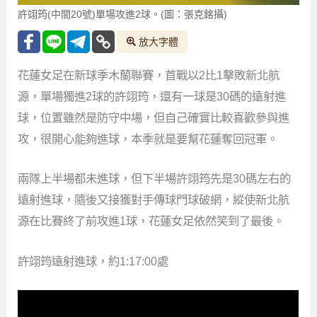
許翊筠(中間20號)單場攻進2球。(圖：張克銘攝)
放大字體
花蓮女足在新球季木蘭聯賽，首戰以2比1擊敗新北航
源，單場獨進2球的許翊筠，還有一球是30碼的遠射進
球，位置雖然是防守中場，但自己確實比較喜歡參與進
攻，很開心能夠進球，本季就是要幫花蓮奪回冠軍。
兩隊上半場都未進球，但下半場許翊筠先是30碼左右的
遠射進球，隨後又接獲對手傳球門球破網，縱使新北航
源在比賽終了前攻進1球，花蓮女足依然笑到了最後。
許翊筠遠射進球，約1:17:00處