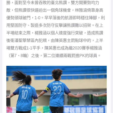
勝，面對至今未曾吞敗的臺北熊讚，雙方開賽勢均力
敵，但熊讚很快逼迫出一個角球機會，林雅涵倚靠身高
優勢頭球破門，1-0。早早落後的航源即時穩住陣腳，利
用堅固防守、製造多次防守反擊讓熊讚難以招架。在上
半場結束之際，楊雅涵以個人速度強行突破，造成熊讚
後衛潘聖華禁區內犯規，由陳英惠主罰點球中的，上半
場雙方戰成1-1平手，陳英惠也成為繼2020賽季楊雅涵
（第7、8輪）之後，第二位連續兩戰罰進PK的球員。