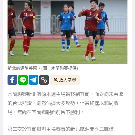
新北航源陳英惠。(圖：木蘭聯賽提供)
放大字體
木蘭聯賽新北航源本週主場轉移到宜蘭，面對尚未吞敗
的台北熊讚，雖然佔據大多攻勢，但最終僅以和局收
場，無緣在宜蘭鄉親面前留下勝利。
第二次於宜蘭舉辦主場賽事的新北航源開季三戰僅一