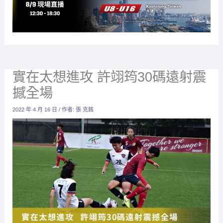
實在太想進攻 許翊筠30碼遠射震
撼全場
2022 年 4 月 16 日
/ 作者:
張 克銘