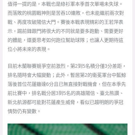
值得一提的是，本戰也是綠衫軍本季首次單場未失球。
而落敗的桃園戰神則是苦吞10連敗，也未能繼前兩次對
戰、再度攻破陽信大門。賽後本戰表現精彩的王若萍表
示，踢前鋒跟門將很大的不同就是要多跑動、需要更好
的體能，還要思考如何跑位幫助球隊；也讓人更期待這
位小將未來的表現。
目前木蘭聯賽競爭空前激烈，第2到5名積分僅3分差距，
排名隨時會大幅變動；此外，暫居第2的衛冕軍台中藍鯨
落後首位花蓮雖達6分且已無直接對戰機會，但在本季先
前比賽中，排名戰分居3到5名的高雄陽信、臺北熊讚、
新北航源都可能對花蓮產生威脅，看似已趨明朗的爭冠
情勢仍有變數。