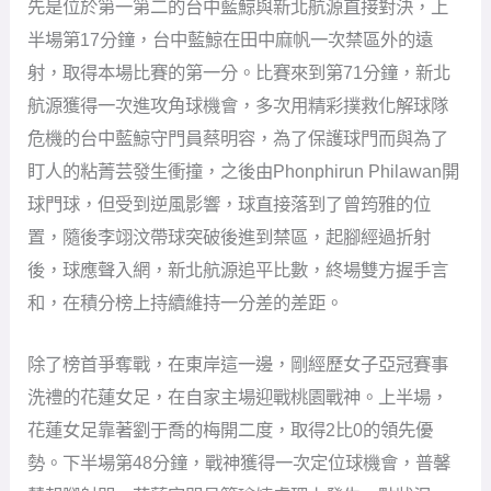
先是位於第一第二的台中藍鯨與新北航源直接對決，上
半場第17分鐘，台中藍鯨在田中麻帆一次禁區外的遠
射，取得本場比賽的第一分。比賽來到第71分鐘，新北
航源獲得一次進攻角球機會，多次用精彩撲救化解球隊
危機的台中藍鯨守門員蔡明容，為了保護球門而與為了
盯人的粘菁芸發生衝撞，之後由Phonphirun Philawan開
球門球，但受到逆風影響，球直接落到了曾筠雅的位
置，隨後李翊汶帶球突破後進到禁區，起腳經過折射
後，球應聲入網，新北航源追平比數，終場雙方握手言
和，在積分榜上持續維持一分差的差距。
除了榜首爭奪戰，在東岸這一邊，剛經歷女子亞冠賽事
洗禮的花蓮女足，在自家主場迎戰桃園戰神。上半場，
花蓮女足靠著劉于喬的梅開二度，取得2比0的領先優
勢。下半場第48分鐘，戰神獲得一次定位球機會，普馨