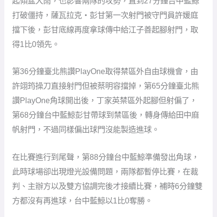
起傾盆大雨，也影響兩隊的攻勢，直到27分鐘台中藍鯨
打破僵持，薩瓦拉克・彭甘第一次射門被守門員許媛庭
擋下後，彭甘底線再度拿球傳中給江子善起腳射門，取
得1比0領先。
第36分鐘臺北熊讚PlayOne取得禁區外自由球機會，由
許翊筠操刀直接射門但被蔡明容擋掉，第65分鐘臺北熊
讚PlayOne角球開出後，丁家英禁區外起腳但射偏了，
第68分鐘台中藍鯨彭甘帶球到禁區後，轉身傳給田中麻
帆射門，不過同樣偏出球門沒能製造進球。
在比賽進行到尾聲，第88分鐘台中藍鯨準備發出角球，
此時球場卻出現燈光設備問題，兩隊都暫停比賽，在裁
判、主辦方以及雙方協調完後才接續比賽，補時6分鐘雙
方都沒有再進球，台中藍鯨以1比0奪勝。