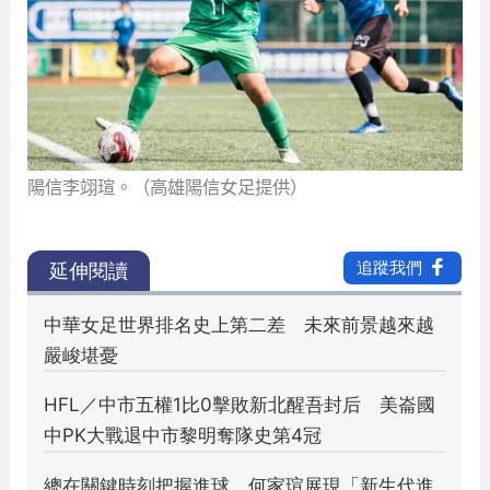
陽信李翊瑄。（高雄陽信女足提供）