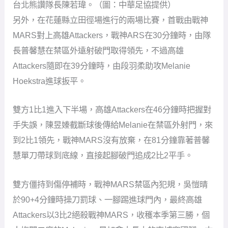
台北熊讚隊長陳若瑋。（圖：中華足協提供）
另外，在花蓮縣立田徑場進行的兩場比賽，首戰由戰神
MARS對上高雄Attackers，戰神ARS在30分鐘時，由隊
長普馨慧在禁區外遠射破門取得領先，不過高雄
Attackers隨即在39分鐘時，由段羽柔助攻Melanie
Hoekstra進球扳平。
雙方1比1進入下半場，高雄Attackers在46分鐘時把握對
手失誤，陳昱嫀截斷球後傳給Melanie在禁區外射門，來
到2比1領先，戰神MARS沒有放棄，在81分鐘靠著普馨
慧單刀帶球到底線，直接起腳破門追成2比2平手。
雙方僵持到傷停補時，戰神MARS禁區內犯規，吳愷晴
於90+4分鐘時操刀罰球、一腳踢進球門內，最終高雄
Attackers以3比2絕殺戰神MARS，收穫本季第三勝，個