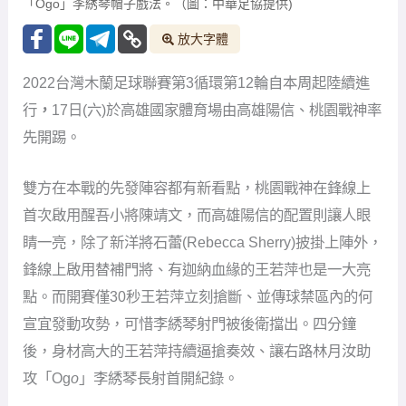
「Ogo」李綉琴帽子戲法。（圖：中華足協提供)
放大字體
2022台灣木蘭足球聯賽第3循環第12輪自本周起陸續進
行
，
17日(六)於高雄國家體育場由高雄陽信、桃園戰神率
先開踢。
雙方在本戰的先發陣容都有新看點，桃園戰神在鋒線上
首次啟用醒吾小將陳靖文，而高雄陽信的配置則讓人眼
睛一亮，除了新洋將石蕾(Rebecca Sherry)披掛上陣外，
鋒線上啟用替補門將、有迦納血緣的王若萍也是一大亮
點。而開賽僅30秒王若萍立刻搶斷、並傳球禁區內的何
宣宜發動攻勢，可惜李綉琴射門被後衛擋出。四分鐘
後，身材高大的王若萍持續逼搶奏效、讓右路林月汝助
攻「Og
o
」李綉琴長射首開紀錄。