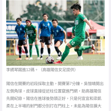
李綉琴踢進12碼。（高雄陽信女足提供）
陽信在開賽的初段採取主動，開賽第7分鐘，吳愷晴開出
左側角球，皮球直接從近柱位置竄進門網，助高雄陽信
先開紀錄。陽信在進球後勢頭正好，只是何宣宜和梁凱
柔在上半場的射門都分別打在門柱上，未能為陽信擴大