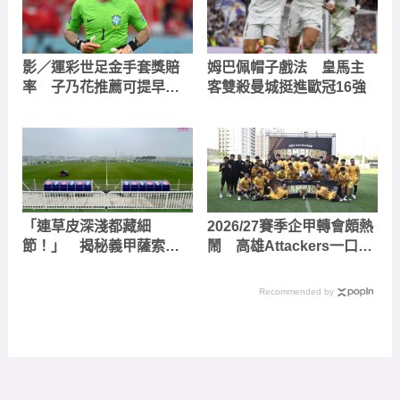
影／運彩世足金手套獎賠
姆巴佩帽子戲法 皇馬主
率 子乃花推薦可提早投
客雙殺曼城挺進歐冠16強
注這幾人
「連草皮深淺都藏細
2026/27賽季企甲轉會頗熱
節！」 揭秘義甲薩索羅
鬧 高雄Attackers一口氣
訓練基地：為什麼不蓋餐
補14人
廳？
Recommended by