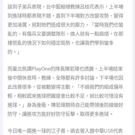
談到子弟兵表現，台中藍鯨總教練呂桂花表示，上半場
到進球時都表現不錯，直到下半場對方改變攻勢、變得
更加凌厲，就對她們造成很大的壓力，「當時我們也蠻
亂的，有傷兵又要調整隊形，換人就有一點麻煩，在那
樣慌亂的情況下如何穩定局勢，也讓我們學到蠻多
的。」
而臺北熊讚PlayOne的隊長陳若瑋也透露，上半場結束
後中間休息時，教練、全隊都有許多討論，下半場也因
此改善很多，從被動變得主動，「不過我們的組成偏年
輕，相較起來進球把握度會比較不足，就比較可惜沒有
進球。」身為後衛，陳若瑋期待自己能帶領後防線做好
防守，讓進攻方能好好防守反擊，取得更多進球。
今日唯一踢進一球的江子善，過去曾入選中華U16代表