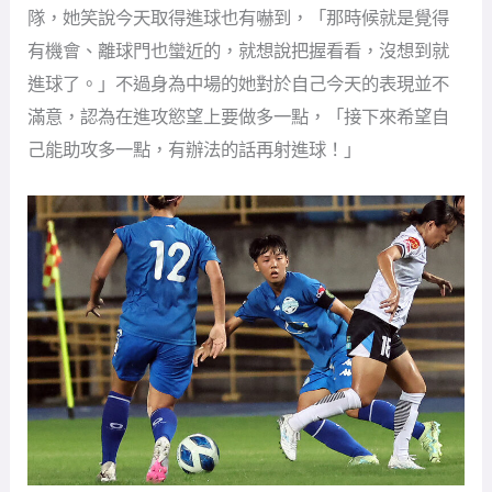
隊，她笑說今天取得進球也有嚇到，「那時候就是覺得
有機會、離球門也蠻近的，就想說把握看看，沒想到就
進球了。」不過身為中場的她對於自己今天的表現並不
滿意，認為在進攻慾望上要做多一點，「接下來希望自
己能助攻多一點，有辦法的話再射進球！」