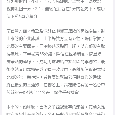
慧起腳射門，花蓮守門員簡瑜婕處理上發生一點狀況，
戰神追回一分，2:1，最後花蓮就在1分的領先下，成功
留下勝場3分積分。
南台灣方面，希望趕快終止聯賽三連敗的高雄陽信，對
上來訪的台北熊讚。上半場雙方互有來往，陽信掌握了
比賽的主要節奏，但始終缺乏臨門一腳，雙方都沒有取
得進球，下半場第55分鐘，陽信在佐藤瑞夏、陳昱嫀、
詹筆涵的連線下，成功將球送給位於禁區的李綉琴，最
後李綉琴用頭槌完成了這一波攻門，高雄陽信取得本場
比賽的第一顆進球，最後高雄就靠著這顆寶貴的進球，
終止最近的三連敗。在排名上，高雄陽信與第一名台中
藍鯨的差距拉近至4分差，保住爭冠機會。
本季的木蘭聯賽，因為女子亞冠賽事的影響，花蓮女足
還有兩場比賽未舉行，分別是對戰台中藍鯨與台北熊讚