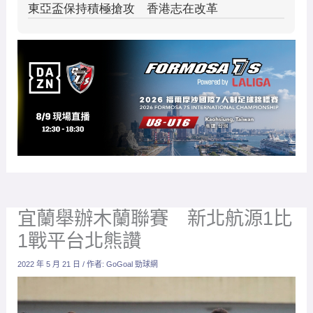
宜蘭舉辦木蘭聯賽 新北航源1比
1戰平台北熊讚
2022 年 5 月 21 日
/ 作者:
GoGoal 勁球網