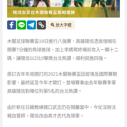
放大字體
木蘭足球聯賽盃19日進行八強賽，高雄陽信憑吳愷晴在
開賽7分鐘的角球進球，加上李綉琴終場前攻入一顆十二
碼，讓陽信以2比0擊敗台北熊讚，順利挺進四強。
原訂去年年底開打的2021木蘭聯賽盃因疫情及國際賽期
影響，最終延至今年才開打，首場賽事由去年聯賽季軍
高雄陽信對陣位列第5名的台北熊讚。
由於新任日籍教練猪口武志仍在隔離當中，今仗沒辦法
親自督師，陽信改由高才虎代為領軍。