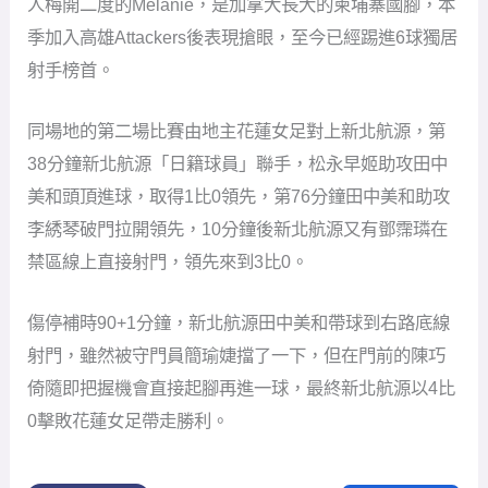
人梅開二度的Melanie，是加拿大長大的柬埔寨國腳，本
季加入高雄Attackers後表現搶眼，至今已經踢進6球獨居
射手榜首。
同場地的第二場比賽由地主花蓮女足對上新北航源，第
38分鐘新北航源「日籍球員」聯手，松永早姬助攻田中
美和頭頂進球，取得1比0領先，第76分鐘田中美和助攻
李綉琴破門拉開領先，10分鐘後新北航源又有鄧霈璘在
禁區線上直接射門，領先來到3比0。
傷停補時90+1分鐘，新北航源田中美和帶球到右路底線
射門，雖然被守門員簡瑜婕擋了一下，但在門前的陳巧
倚隨即把握機會直接起腳再進一球，最終新北航源以4比
0擊敗花蓮女足帶走勝利。