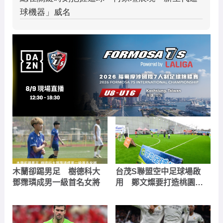
木蘭卻踢男足 樹德科大
台茂S聯盟空中足球場啟
鄧霈璘成男一級首名女將
用 鄭文燦要打造桃園足
球最盛