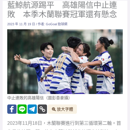
藍鯨航源踢平 高雄陽信中止連
敗 本季木蘭聯賽冠軍還有懸念
2023 年 11 月 19 日
/ 作者:
GoGoal 勁球網
中止連敗的高雄陽信（圖彭善豪攝）
放大字體
2023年11月18日，木蘭聯賽進行到第三循環第二輪。首