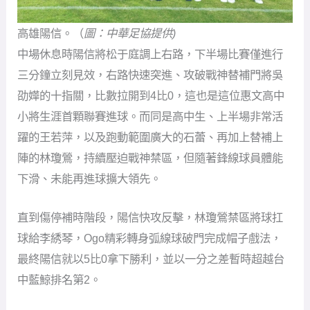
高雄陽信。（
圖：中華足協提供)
中場休息時陽信將松于庭調上右路，下半場比賽僅進行
三分鐘立刻見效，右路快速突進、攻破戰神替補門將吳
劭嬅的十指關，比數拉開到4比0，這也是這位惠文高中
小將生涯首顆聯賽進球。而同是高中生、上半場非常活
躍的王若萍，以及跑動範圍廣大的石蕾、再加上替補上
陣的林瓊鶯，持續壓迫戰神禁區，但隨著鋒線球員體能
下滑、未能再進球擴大領先。
直到傷停補時階段，陽信快攻反擊，林瓊鶯禁區將球扛
球給李綉琴，Ogo精彩轉身弧線球破門完成帽子戲法，
最終陽信就以5比0拿下勝利，並以一分之差暫時超越台
中藍鯨排名第2。