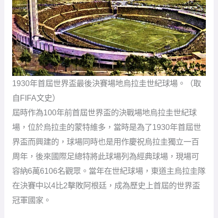
1930年首屆世界盃最後決賽場地烏拉圭世紀球場。（取
自FIFA文史）
屆時作為100年前首屆世界盃的決戰場地烏拉圭世紀球
場，位於烏拉圭的蒙特維多，當時是為了1930年首屆世
界盃而興建的，球場同時也是用作慶祝烏拉圭獨立一百
周年，後來國際足總特將此球場列為經典球場，現場可
容納6萬6106名觀眾。當年在世紀球場，東道主烏拉圭隊
在決賽中以4比2擊敗阿根廷，成為歷史上首屆的世界盃
冠軍國家。