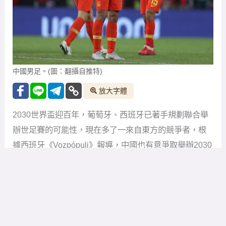
中國男足。(圖：翻攝自推特)
放大字體
2030世界盃迎百年，葡萄牙、西班牙已著手規劃聯合舉
辦世足賽的可能性，現在多了一來自東方的競爭者，根
據西班牙《Vozpópuli》報導，中國也有意爭取舉辦2030
世界盃。
目前西班牙與葡萄牙決定一起申辦 2030 世界盃，初步獲
得歐足聯 59 國的成員支持，除了葡、西之外，競爭對手
還包括阿根廷、烏拉圭、智利、巴拉圭合辦，以及羅馬