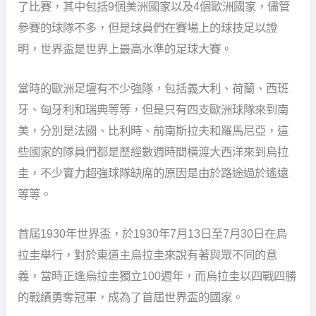
了比賽，其中包括9個美洲國家以及4個歐洲國家，儘管
參賽的球隊不多，但是球員們在賽場上的球技足以證
明，世界盃是世界上最高水準的足球大賽。
當時的歐洲足壇有不少強隊，包括義大利、荷蘭、西班
牙、匈牙利和瑞典等等，但是只有四支歐洲球隊來到南
美，分別是法國、比利時、前南斯拉夫和羅馬尼亞，這
些國家的隊員們都是歷經數週時間橫渡大西洋來到烏拉
圭，不少實力超強球隊缺席的原因是由於路途過於遙遠
等等。
首屆1930年世界盃，於1930年7月13日至7月30日在烏
拉圭舉行，對於東道主烏拉圭來說有著與眾不同的意
義，當時正逢烏拉圭獨立100週年，而烏拉圭以四戰四勝
的戰績勇奪冠軍，成為了首屆世界盃的國家。