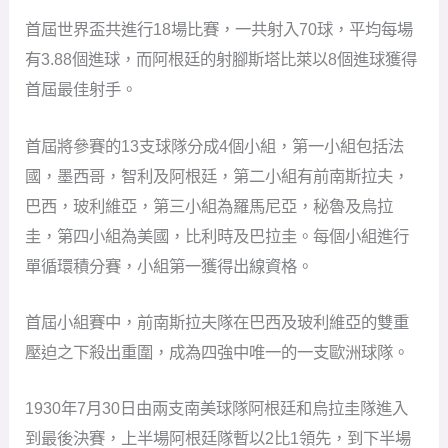
首屆世界盃共進行18場比賽，一共射入70球，平均每場
有3.88個進球，而阿根廷的射腳斯塔比萊以8個進球獲得
首屆最佳射手。
首屆將參賽的13支球隊分成4個小組，第一小組包括法
國，墨西哥，智利及阿根廷，第二小組有前南斯拉夫，
巴西，玻利維亞，第三小組為羅馬尼亞，秘魯及烏拉
圭，第四小組為美國，比利時及巴拉圭。每個小組進行
單循環積分賽，小組第一獲得出線資格。
首屆小組賽中，前南斯拉夫隊在巴西及玻利維亞的雙重
壓迫之下殺出重圍，成為四強中唯一的一支歐洲球隊。
1930年7月30日由兩支南美球隊阿根廷和烏拉圭隊進入
到最後決賽，上半場阿根廷隊暫以2比1領先，到下半場