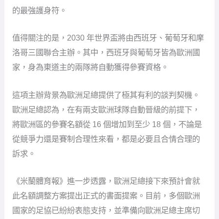
的最強護身符。
值得關注的是，2030 年世界盃將由西班牙、葡萄牙和摩
洛哥三國聯合主辦。其中，西班牙與葡萄牙皆為歐洲國
家，身為東道主的兩隊將自動獲得參賽資格。
這項主辦背景為歐洲足總提供了極其有利的談判契機。
歐洲足總認為，在有兩支歐洲球隊自動晉級的前提下，
將歐洲區的參賽名額從 16 個增加到至少 18 個，不論是
從競爭力還是賽制合理性來看，都是必要且合情合理的
訴求。
《米蘭體育報》進一步透露，歐洲足總接下來預計會就
此名額調整方案提出正式的書面提案。目前，多個歐洲
國家的足協已紛紛表態支持，並準備向歐洲足總主席切