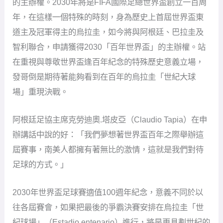
的主辦權。2030年將是FIFA國際足總世界盃創立一百周
年，在這樣一個特殊的時刻，身為歷史上首屆世界盃東
道主及冠軍得主的烏拉圭，如今將與阿根廷、巴拉圭及
智利聯合，申請獲得2030「百年世界盃」的主辦權。站
在重視與尊敬世界盃逢百年紀念的特殊歷史意義立場，
發哥倒是期待著能夠看到在百年的烏拉圭「世紀大球
場」重現決戰。
阿根廷足協主席克勞迪奧.塔皮亞（Claudio Tapia）在申
辦講話中說的好：「我們夢想著世界盃百年之際舉辦這
屆賽事，南美人都擁有著無比的激情，這就是我們對待
足球的方式。」
2030年世界盃足球賽適值100週年紀念，意義不同於以
往各屆賽會，如果把最後的爭霸決賽安排在烏拉圭「世
紀球場」（Estadio entenario）進行，將是更具劃世紀的