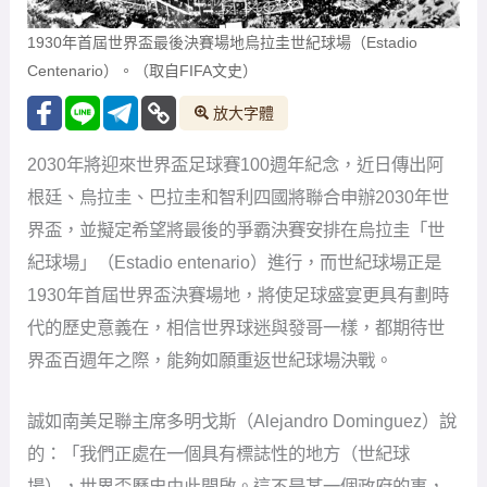
1930年首屆世界盃最後決賽場地烏拉圭世紀球場（Estadio
Centenario）。（取自FIFA文史）
放大字體
2030年將迎來世界盃足球賽100週年紀念，近日傳出阿
根廷、烏拉圭、巴拉圭和智利四國將聯合申辦2030年世
界盃，並擬定希望將最後的爭霸決賽安排在烏拉圭「世
紀球場」（Estadio entenario）進行，而世紀球場正是
1930年首屆世界盃決賽場地，將使足球盛宴更具有劃時
代的歷史意義在，相信世界球迷與發哥一樣，都期待世
界盃百週年之際，能夠如願重返世紀球場決戰。
誠如南美足聯主席多明戈斯（Alejandro Dominguez）說
的：「我們正處在一個具有標誌性的地方（世紀球
場），世界盃歷史由此開啟。這不是某一個政府的事，