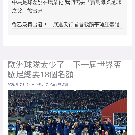
歐洲球隊太少了 下一屆世界盃
歐足總要18個名額
2026 年 7 月 14 日
/ 作者:
GoGoal 勁球網