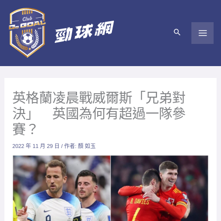
跳
至
主
要
內
容
英格蘭凌晨戰威爾斯「兄弟對
決」 英國為何有超過一隊參
賽？
2022 年 11 月 29 日
/ 作者:
顏 如玉