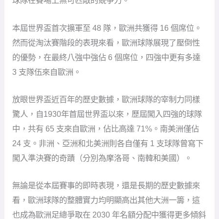
球隊在賽場上無可匹敵的競爭力。
本屆世界盃首次擴軍至 48 隊，歐洲共獲得 16 個席位。
然而從淘汰賽階段的表現來看，歐洲球隊展現了壓倒性
的優勢，在最終八強中強佔 6 個席位，四強中更有多達
3 支隊伍來自歐洲。
放眼世界盃近百年的歷史數據，歐洲球隊的宰制力同樣
驚人，自1930年首屆世界盃以來，歷屆闖入四強的球隊
中，共有 65 支來自歐洲，佔比高達 71%。南美洲僅佔
24 支。非洲、亞洲和北美洲則各自僅有 1 支球隊曾寫下
闖入準決賽的奇蹟（分別為摩洛哥、南韓和美國）。
無論是從本屆賽事的即時表現，還是長期的歷史數據來
看，歐洲球隊的整體實力均明顯高出其他大洲一籌，這
也成為歐洲足總爭取在 2030 年名額分配中獲得更多傾斜