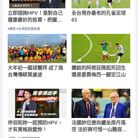
立即諮詢HPV！是對自己
全台現存最老的孔雀足球
健康最好的投資，把握現
63
在不嫌晚！
#贊助 #台灣癌症基金會
大年初一踢球團拜 成了南
團結的阿根廷隊起死回生
台灣傳統賀歲波
還是要靠梅西一腳定江山
PR
伴侶和妳一起預防HPV，
法國帥位德尚續坐席丹落
才有資格說愛妳！
空 法好牌可惜一山難容二
虎