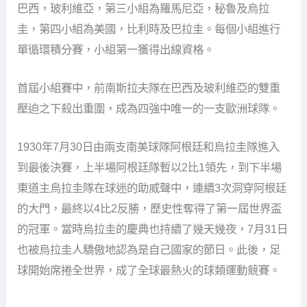
巴西，玻利維亞，第三小組為羅馬尼亞，秘魯及烏拉
圭，第四小組為美國，比利時及巴拉圭。每個小組進行
單循環積分賽，小組第一獲得出線資格。
首屆小組賽中，前南斯拉夫隊在巴西及玻利維亞的雙重
壓迫之下殺出重圍，成為四強中唯一的一支歐洲球隊。
1930年7月30日由兩支南美球隊阿根廷和烏拉圭隊進入
到最後決賽，上半場阿根廷隊暫以2比1領先，到下半場
東道主烏拉圭隊在球迷的助威聲中，連續3次洞穿阿根廷
的大門，最終以4比2反勝，歷史性奪得了第一屆世界盃
的冠軍。當時烏拉圭的慶典也持續了幾天幾夜，7月31日
也被烏拉圭人驕傲地認為是自己國家的節日。此後，足
球開始席捲全世界，成了全球最熱火的球類運動競賽。