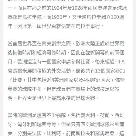
一，而且在那之前的1924年及1928年兩屆奧運會足球冠
軍都是烏拉圭隊，而1930年，又恰逢烏拉圭獨立100週
年，因此第一屆世界盃就決定在烏拉圭舉行。
當首屆世界盃在南美創辦之際，歐洲大陸正處於世界戰
後恢復時期和經濟蕭條時期，因此在臨近開幕的前兩個
月，歐洲還沒有一個國家申請參與比賽。後來經過FIFA
會長雷米展開積極的外交活動，最後共有13個國家參加
了比賽，其中包括9個美洲國家以及4個歐洲國家，儘管
參賽的球隊不多，但是球員們在賽場上的球技足以證
明，世界盃是世界上最高水準的足球大賽。
當時的歐洲足壇有不少強隊，包括義大利、荷蘭、西班
牙、匈牙利和瑞典等等，但是只有四支歐洲球隊來到南
美，分別是法國、比利時、前南斯拉夫和羅馬尼亞，這