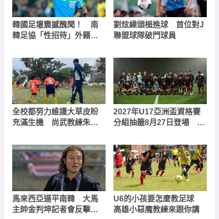
韓國足壇震撼醜聞！ 南
劉炫緯頭槌進球 首位對J
韓足協「性招待」外籍裁
聯盟球隊破門球員
判，西村雄一、伊爾馬托
夫等名哨捲入爭議
全校都努力維護大草皮盼
2027年U17亞洲盃資格賽
充滿生機 尚武教練朱尚
分組抽籤8月27日登場 中
恩從執教中更懂足球意義
華隊分在第四檔次
馬來西亞逼平南韓 大馬
U6的小孩要怎麼教足球
主帥金判坤記者會反擊媒
高雄小惡魔教練來跟你講