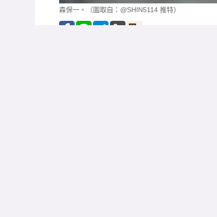
日本官方正式宣布 與森
2022 年 12 月 28 日
/ 作者:
張 克銘