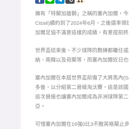
擁有「特蘭加雄獅」之稱的塞內加爾，今年
Cissé)續約到了2024年6月，之後
加爾足協不滿意這樣的成績，有意提前終
世界盃結束後，不少球隊的教練都離任或
納、南韓以及荷蘭等，而塞內加爾近日也
塞內加爾在本屆世界盃前傷了大將馬內(Sa
多後，以分組第二晉級淘汰賽，這是該國史
這次晉級也讓塞內加爾成為非洲球隊第二
亞。
可惜塞內加爾在16強0比3不敵英格蘭止