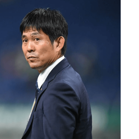
PR
PR
上
中市惠文練思考能力拼
出國花費難抓？全包式
資
隊史最佳 期待台中足
海島假期，一價搞定食
球園區落成￼
宿玩樂，省錢更省心！
#贊助 #Club Med Taiwan
PR
快
一人之力抗拜仁！索莫
新豐高中重返中學五人
解
狂撲救19次助隊踢平
制決賽 挑戰自我目標
門興爽曬一張圖調侃
先放「這一隊」