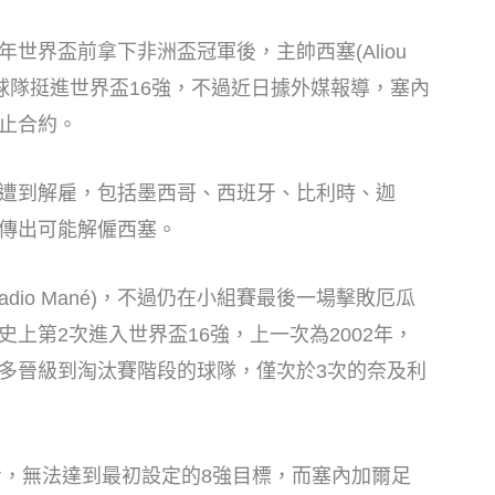
世界盃前拿下非洲盃冠軍後，主帥西塞(Aliou
還率領球隊挺進世界盃16強，不過近日據外媒報導，塞內
止合約。
遭到解雇，包括墨西哥、西班牙、比利時、迦
傳出可能解僱西塞。
dio Mané)，不過仍在小組賽最後一場擊敗厄瓜
上第2次進入世界盃16強，上一次為2002年，
多晉級到淘汰賽階段的球隊，僅次於3次的奈及利
步，無法達到最初設定的8強目標，而塞內加爾足