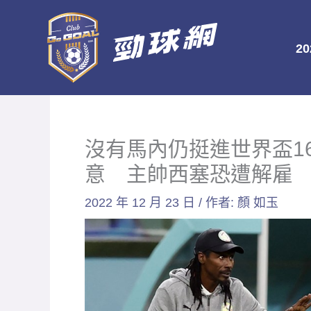
跳
至
2
主
要
內
容
沒有馬內仍挺進世界盃1
意 主帥西塞恐遭解雇
2022 年 12 月 23 日
/ 作者:
顏 如玉