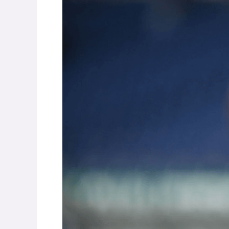
幸福企業？日本球迷感
臨時需要小額週轉？
謝公司給假登上FIFA推
【易借網】找人幫！
特 網笑：這波公關操
金快速到位
#贊助 #易借網
作太強
PR
伴侶和妳一起預防
下個月房租差一點？
HPV，才有資格說愛
上【易借網】三分鐘
妳！
決燃眉之急
#贊助 #台灣癌症基金會
#贊助 #易借網