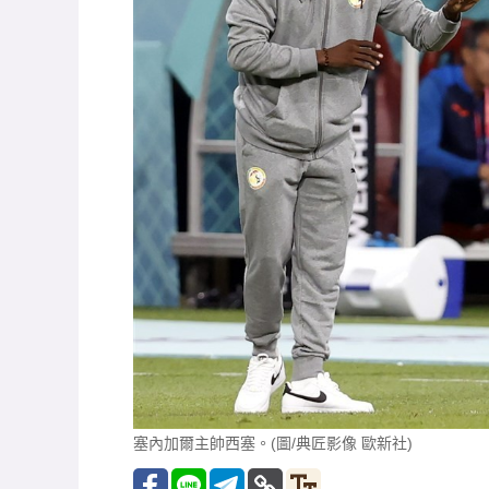
塞內加爾主帥西塞。(圖/典匠影像 歐新社)