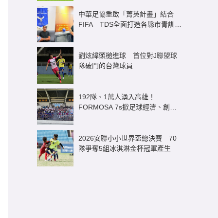
熱門文章
30分鐘的震撼教育！從西甲U16對
決 看見台灣與世界足球的真實差
距
中華足協重啟「菁英計畫」結合
FIFA TDS全面打造各縣市青訓體
系
劉炫緯頭槌進球 首位對J聯盟球
隊破門的台灣球員
192隊、1萬人湧入高雄！
FORMOSA 7s掀足球經濟、創造