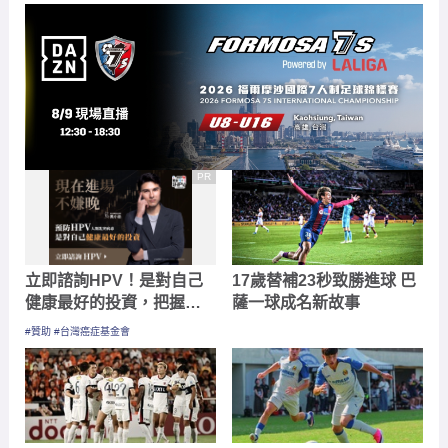
PR
立即諮詢HPV！是對自己
17歲替補23秒致勝進球 巴
健康最好的投資，把握現
薩一球成名新故事
在不嫌晚！
#贊助 #台灣癌症基金會