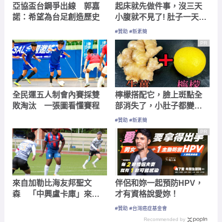
亞協盃台鋼爭出線 郭嘉
起床就先做件事，沒三天
諾：希望為台足創造歷史
小腹就不見了! 肚子一天天
變小！
#贊助 #新素簡
PR
全民運五人制會內賽採雙
檸檬搭配它，臉上斑點全
敗淘汰 一張圖看懂賽程
部消失了，小肚子都變平
坦了
#贊助 #新素簡
PR
來自加勒比海友邦聖文
伴侶和妳一起預防HPV，
森 「中興盧卡庫」來台
才有資格說愛妳！
讀書盼助隊拚勝
#贊助 #台灣癌症基金會
Recommended by