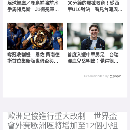
足球智庫／鹿島補強前水
30分鐘的震撼教育！從西
手馬特烏斯 J1衛冕軍開
甲U16對決 看見台灣與世
幕戰看好開紅盤
界足球的真實差距
奪冠收割機 恩佐.費南德
首度入選中華男足 台瑞
斯首位集新版世俱盃與世
混血兒岳明峰：覺得很新
界盃於一身的球員
鮮
Recommended by
歐洲足協進行重大改制 世界盃
會外賽歐洲區將增加至12個小組