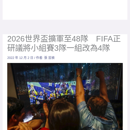
2026世界盃擴軍至48隊 FIFA正
研議將小組賽3隊一組改為4隊
2022 年 12 月 2 日
/ 作者:
張 芸禎