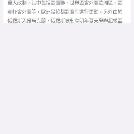
重大改制，其中包括歐國聯、世界盃會外賽歐洲區、歐
洲杯會外賽等，歐洲足協都對賽制進行更動，另外由於
俄羅斯入侵烏克蘭，俄羅斯被剝奪明年夏天舉辦超級盃
的權利，比賽地點將改在希臘雅典舉行，俄羅斯日前向
國際仲裁體育法庭上訴，希望能夠撤回禁賽令，但遭駁
回。
歐國聯方面，A級的小組賽第1與第2名，將增加8強的賽
事，預計將在三月份進行2回合的賽事，最後的4強賽事
將在6月份進行，在A級獲得季軍的球隊，將在降級附加
賽中對上B級的冠軍，C級與D級也將進行同樣的賽制，
新賽制將在2025年歐國聯中啟用。
世界盃歐洲區與歐國盃的會外賽，將增加為12個小組，
歐足協表示這樣會讓小組賽更加「難以預測」每個小組