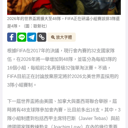
2026年的世界盃將擴大至48隊，FIFA正在研議小組賽該排3隊還
是4隊。（圖：歐新社）
放大字體
根據FIFA在2017年的決議，現行會內賽的32支國家隊
伍，在2026年將一舉增加到48隊，並區分為每組3隊的
16個小組，每組前2名再晉級32強單淘汰賽。不過，
FIFA目前正在討論放棄原定將於2026北美世界盃採用的
3隊小組賽制。
下一屆世界盃將由美國、加拿大與墨西哥聯合舉辦，屆
時將有48支球隊參加會內賽，比目前多出16支。其中，3
隊小組制遭到包括西甲主席特巴斯（Javier Tebas）與前
德國國家隊教練勒夫（Joachim Loｗ）在內的幾位重要