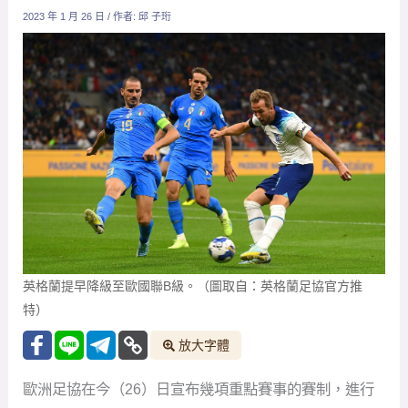
2023 年 1 月 26 日
/ 作者:
邱 子珩
英格蘭提早降級至歐國聯B級。（圖取自：英格蘭足協官方推
特）
放大字體
歐洲足協在今（26）日宣布幾項重點賽事的賽制，進行