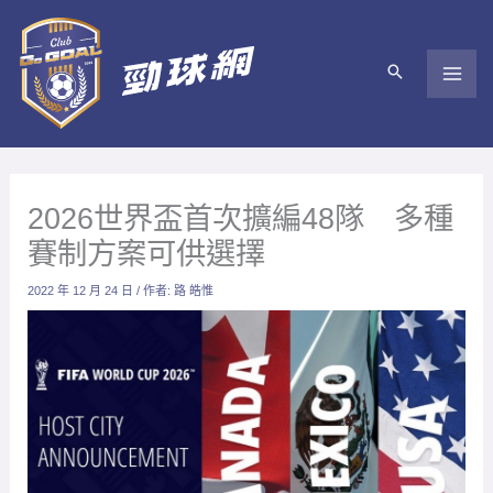
跳
至
主
要
內
容
2026世界盃首次擴編48隊 多種
賽制方案可供選擇
2022 年 12 月 24 日
/ 作者:
路 皓惟