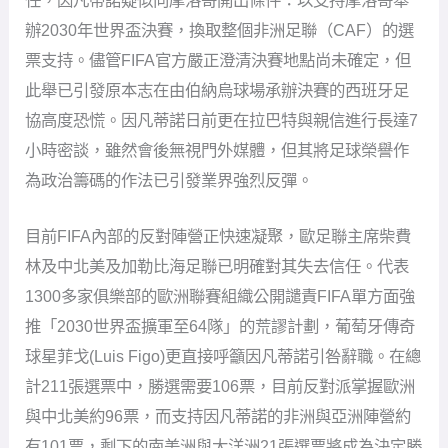
辦2030年世界盃決賽，換取整個非洲足聯（CAF）的選
票支持。儘管FIFA官方嚴正澄清決賽地點尚未確定，但
此舉已引發原本志在由伯納烏球場承辦決賽的西班牙足
協高度恐慌。因凡蒂諾日前更在拉巴特與親信進行長達7
小時密談，雖然會後無視門外媒體，但其將足球榮譽作
為政治籌碼的作法已引發業界強烈反彈。
目前FIFA內部的反對陣營正快速凝聚，歐足聯主席柴費
林及中北美及加勒比海足聯已明確對其失去信任。代表
1300多家俱樂部的歐洲聯賽組織公開譴責FIFA單方面強
推「2030世界盃擴軍至64隊」的荒謬計劃，葡萄牙傳奇
球星菲戈(Luis Figo)更直接呼籲因凡蒂諾引咎辭職。在總
計211張選票中，勝選需要106票，目前反對派掌握歐洲
與中北美約96票，而支持因凡蒂諾的非洲與亞洲陣營約
有101票，剩下的南美洲與大洋洲21張選票將成為決定勝