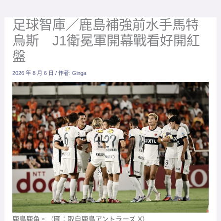
足球智庫／鹿島補強前水手馬特
烏斯 J1衛冕軍開幕戰看好開紅
盤
2026 年 8 月 6 日
/ 作者:
Ginga
鹿島鹿角。（圖：取自鹿島アントラーズ X）