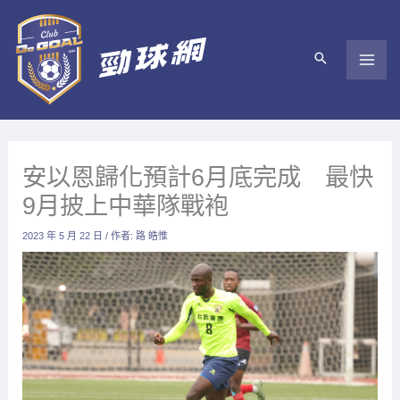
跳
至
主
要
內
容
安以恩歸化預計6月底完成 最快
9月披上中華隊戰袍
2023 年 5 月 22 日
/ 作者:
路 皓惟