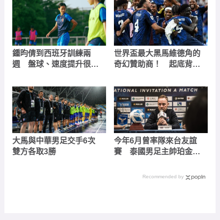
鍾昀倩到西班牙訓練兩
世界盃最大黑馬維德角的
週 盤球、速度提升很有
奇幻贊助商！ 起底背後
感
紐約「足球老爸」的逆襲
故事
大馬與中華男足交手6次
今年6月曾率隊來台友誼
雙方各取3勝
賽 泰國男足主帥珀金因
輸中國傳將下台
Recommended by