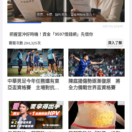
ads by popIn
把握當沖好時機！資金「9597借錢網」先借你
深入了解
觀看次數 294,325次
中華男足今年任務還有東
陳庭揚傷勢逐漸復原 將
亞盃資格賽 主場對抗北
全力備戰世界盃資格賽
韓、香港
PR
PR