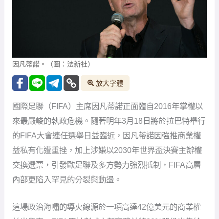
因凡蒂諾。（圖：法新社）
放大字體
國際足聯（FIFA）主席因凡蒂諾正面臨自2016年掌權以
來最嚴峻的執政危機。隨著明年3月18日將於拉巴特舉行
的FIFA大會連任選舉日益臨近，因凡蒂諾因強推商業權
益私有化遭重挫，加上涉嫌以2030年世界盃決賽主辦權
交換選票，引發歐足聯及多方勢力強烈抵制，FIFA高層
內部更陷入罕見的分裂與動盪。
這場政治海嘯的導火線源於一項高達42億美元的商業權