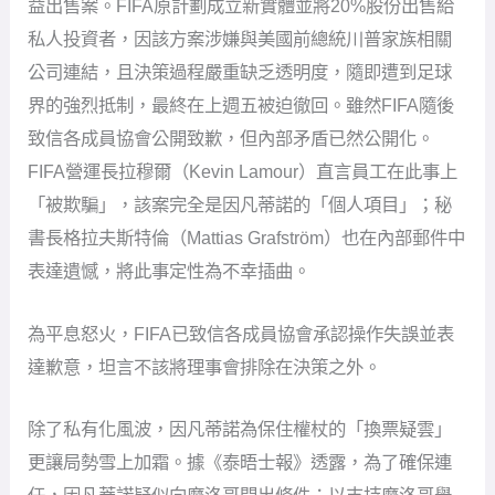
益出售案。FIFA原計劃成立新實體並將20%股份出售給
私人投資者，因該方案涉嫌與美國前總統川普家族相關
公司連結，且決策過程嚴重缺乏透明度，隨即遭到足球
界的強烈抵制，最終在上週五被迫徹回。雖然FIFA隨後
致信各成員協會公開致歉，但內部矛盾已然公開化。
FIFA營運長拉穆爾（Kevin Lamour）直言員工在此事上
「被欺騙」，該案完全是因凡蒂諾的「個人項目」；秘
書長格拉夫斯特倫（Mattias Grafström）也在內部郵件中
表達遺憾，將此事定性為不幸插曲。
為平息怒火，FIFA已致信各成員協會承認操作失誤並表
達歉意，坦言不該將理事會排除在決策之外。
除了私有化風波，因凡蒂諾為保住權杖的「換票疑雲」
更讓局勢雪上加霜。據《泰晤士報》透露，為了確保連
任，因凡蒂諾疑似向摩洛哥開出條件：以支持摩洛哥舉