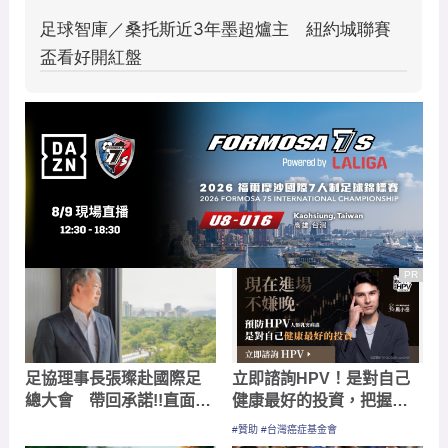
PR
足協理事長張璨赴國際足
立即諮詢HPV！是對自己
總大會 帶回承諾!!直面台
健康最好的投資，把握現
灣足球挑戰
在不嫌晚！
#贊助 #台灣癌症基金會