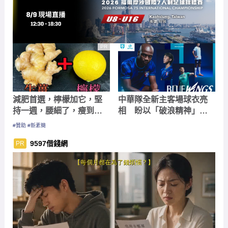
PR
減肥首選，檸檬加它，堅
中華隊全新主客場球衣亮
持一週，腰細了，瘦到你
相 盼以「破浪精神」更
懷疑人生
加突破創佳績
#贊助 #新素簡
9597借錢網
PR