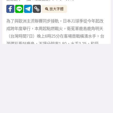
放大字體
為了與歐洲主流聯賽同步接軌，日本J1球季從今年起改
成跨年度舉行，本周起點燃戰火，衛冕軍鹿島鹿角明天
（台灣時間7日）晚上6時25分在客場首戰橫濱水手。台
灣運彩看好鹿島，不讓分賠率1.80，水手3.25，和局
2.95。大小從1.5球開到3.5球，其中2.5大球1.85，小球
1.60。（賠率數據參考時間6日下午4時45分）
鹿島去年拼到最後一戰以2比1力克水手，戰績23勝7和8
敗，積分76分，以1分之差擊敗柏雷素爾，贏得隊史第9
座J1冠軍。今年上半空窗期，J1設計百年構想大賽，鹿
島例行賽13勝4和1敗，戰績一枝獨秀，沒想到5月底決賽
首回合在主場以0比5慘敗給神戶勝利船，隨後客場以2比
0贏球也無法扭轉戰局，以第2名收場。