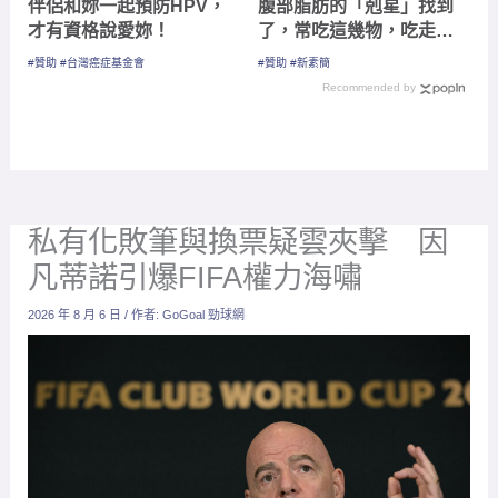
伴侶和妳一起預防HPV，
腹部脂肪的「剋星」找到
才有資格說愛妳！
了，常吃這幾物，吃走大
肚囊，瘦出小蠻腰
#贊助 #台灣癌症基金會
#贊助 #新素簡
Recommended by
私有化敗筆與換票疑雲夾擊 因
凡蒂諾引爆FIFA權力海嘯
2026 年 8 月 6 日
/ 作者:
GoGoal 勁球網