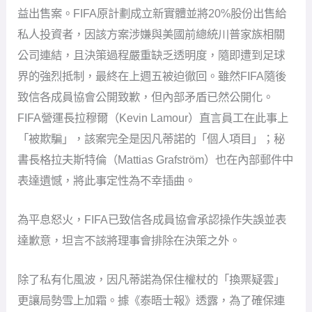
益出售案。FIFA原計劃成立新實體並將20%股份出售給
私人投資者，因該方案涉嫌與美國前總統川普家族相關
公司連結，且決策過程嚴重缺乏透明度，隨即遭到足球
界的強烈抵制，最終在上週五被迫徹回。雖然FIFA隨後
致信各成員協會公開致歉，但內部矛盾已然公開化。
FIFA營運長拉穆爾（Kevin Lamour）直言員工在此事上
「被欺騙」，該案完全是因凡蒂諾的「個人項目」；秘
書長格拉夫斯特倫（Mattias Grafström）也在內部郵件中
表達遺憾，將此事定性為不幸插曲。
為平息怒火，FIFA已致信各成員協會承認操作失誤並表
達歉意，坦言不該將理事會排除在決策之外。
除了私有化風波，因凡蒂諾為保住權杖的「換票疑雲」
更讓局勢雪上加霜。據《泰晤士報》透露，為了確保連