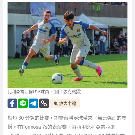
比利亞雷亞爾U16球員。(圖：張克銘攝)
放大字體
短短 30 分鐘的比賽，卻給台灣足球帶來了無比強烈的震
撼。在Formosa 7s的表演賽，由西甲比利亞雷亞爾