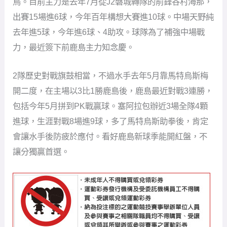
鳥。目前主力是去年7月從J2磐城轉隊的前鋒谷村海那，
出賽15場進6球，今年百年構想大賽進10球。中場天野純
去年進5球，今年進6球、4助攻。球隊為了補強中場戰
力，最近簽下前鹿島主力知念慶。
2隊歷史對戰旗鼓相當，不過水手去年5月靠馬特烏斯梅
開二度，在主場以3比1勝鹿島後，鹿島最近對戰3連勝，
包括今年5月拼到PK戰贏球。塞阿拉包辦近3場全隊4顆
進球，生涯對戰8場進9球，多了馬特烏斯助拳後，肯定
會讓水手後防疲於應付。看好鹿島新球季能開紅盤，不
讓分獨贏首選。