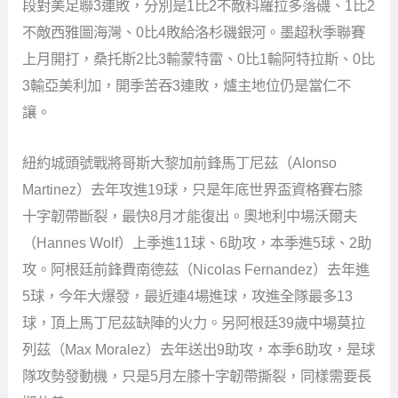
段對美足聯3連敗，分別是1比2不敵科羅拉多落磯、1比2
不敵西雅圖海灣、0比4敗給洛杉磯銀河。墨超秋季聯賽
上月開打，桑托斯2比3輸蒙特雷、0比1輸阿特拉斯、0比
3輸亞美利加，開季苦吞3連敗，爐主地位仍是當仁不
讓。
紐約城頭號戰將哥斯大黎加前鋒馬丁尼茲（Alonso
Martinez）去年攻進19球，只是年底世界盃資格賽右膝
十字韌帶斷裂，最快8月才能復出。奧地利中場沃爾夫
（Hannes Wolf）上季進11球、6助攻，本季進5球、2助
攻。阿根廷前鋒費南德茲（Nicolas Fernandez）去年進
5球，今年大爆發，最近連4場進球，攻進全隊最多13
球，頂上馬丁尼茲缺陣的火力。另阿根廷39歲中場莫拉
列茲（Max Moralez）去年送出9助攻，本季6助攻，是球
隊攻勢發動機，只是5月左膝十字韌帶撕裂，同樣需要長