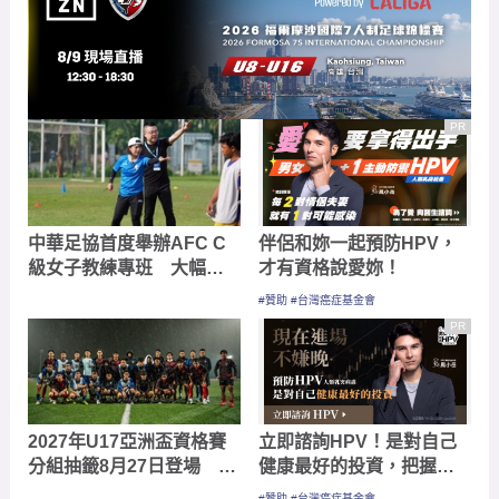
PR
中華足協首度舉辦AFC C
伴侶和妳一起預防HPV，
級女子教練專班 大幅提
才有資格說愛妳！
升台灣持有國際證照女性
#贊助 #台灣癌症基金會
教練人數
PR
2027年U17亞洲盃資格賽
立即諮詢HPV！是對自己
分組抽籤8月27日登場 中
健康最好的投資，把握現
華隊分在第四檔次
在不嫌晚！
#贊助 #台灣癌症基金會