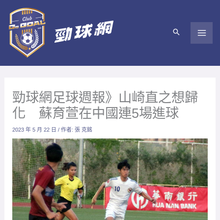
跳
至
主
要
內
容
勁球網足球週報》山崎直之想歸
化 蘇育萱在中國連5場進球
2023 年 5 月 22 日
/ 作者:
張 克銘