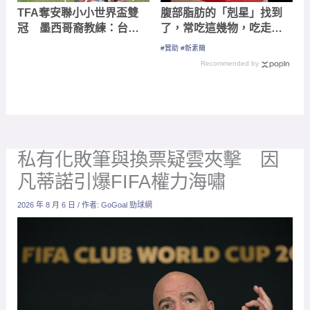
TFA奪安聯小小世界盃雙
腹部脂肪的「剋星」找到
冠 墨西哥裔教練：台灣
了，常吃這幾物，吃走大
越來越進步
肚囊，瘦出小蠻腰
#贊助 #新素簡
Recommended by
私有化敗筆與換票疑雲夾擊 因
凡蒂諾引爆FIFA權力海嘯
2026 年 8 月 6 日
/ 作者:
GoGoal 勁球網