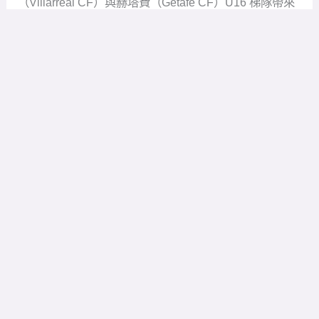
（Villarreal CF）與赫塔費（Getafe CF）U16 梯隊帶來
的交手中，無論是電光石火般的比賽節奏、毫不退讓的
空戰與身體對抗，還是場上無時無刻的聲浪溝通與主動
展現自我的野心，都展現出世界級頂尖俱樂部梯隊的嚴
謹與強悍。這不僅是一次高水準的球技交流，更是一面
殘酷而真實的鏡子，照出西班牙成熟人才培育體系背後
的訓練密碼，同時也深刻提醒著台灣基層足球，唯有擺
脫「坐井觀天」的心態，正面迎向世界級的標準與哲
學，我們才能找到真正成長與突破的契機。
比賽節奏
感受最深刻的就是比賽節奏，雖然只有30分鐘的比賽，
但比賽節奏極快，幾乎沒有任何拖沓的情況出現，球員
拿到球幾乎都很明白自己要做什麼，無論進攻或防守都
有很清晰的明確目標，讓比賽具有高速的節奏外，雙方