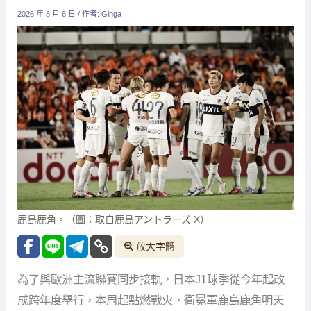
2026 年 8 月 6 日
/ 作者:
Ginga
鹿島鹿角。（圖：取自鹿島アントラーズ X）
放大字體
為了與歐洲主流聯賽同步接軌，日本J1球季從今年起改
成跨年度舉行，本周起點燃戰火，衛冕軍鹿島鹿角明天