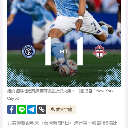
紐約城阿根廷前鋒費南德茲近況火熱。 （圖取自：New York
City X）
放大字體
北美聯賽盃明天（台灣時間7日）進行第一輪最後6場比