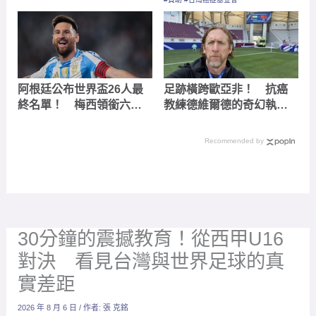
阿根廷公布世界盃26人最
足跡橫跨歐亞非！ 抗癌
終名單！ 梅西領銜六度
教練德維爾德的奇幻執教
出征
生涯
Recommended by
30分鐘的震撼教育！從西甲U16
對決 看見台灣與世界足球的真
實差距
2026 年 8 月 6 日
/ 作者:
張 克銘