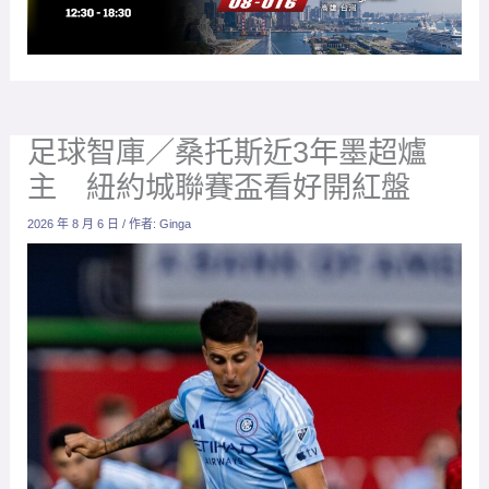
足球智庫／桑托斯近3年墨超爐
主 紐約城聯賽盃看好開紅盤
2026 年 8 月 6 日
/ 作者:
Ginga