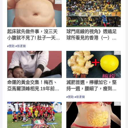
PR
起床就先做件事，沒三天
球門底線的視角》透過足
小腹就不見了! 肚子一天天
球所看見的香港（一）：
變小！
港會國際七人足球賽與港
#贊助 #新素簡
超最終輪
PR
命運的黃金交集！梅西、
減肥首選，檸檬加它，堅
亞馬爾頂峰相見 19年前
持一週，腰細了，瘦到你
「洗澡神照」引爆世界盃
懷疑人生
#贊助 #新素簡
冠軍賽話題
PR