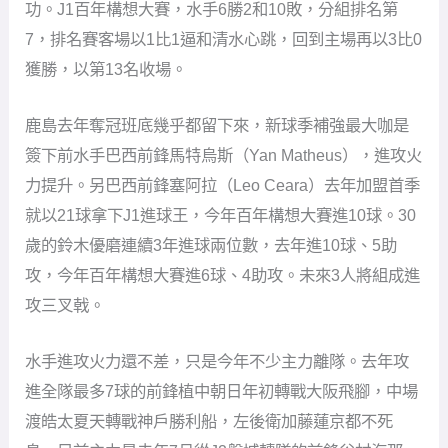
功。J1百年構想大賽，水手6勝2和10敗，分組排名第
7，排名賽客場以1比1逼和清水心跳，回到主場再以3比0
獲勝，以第13名收場。
鹿島去年奪冠班底幾乎都留下來，新球季補強最大咖是
簽下前水手巴西前鋒馬特烏斯（Yan Matheus），進攻火
力提升。另巴西前鋒塞阿拉（Leo Ceara）去年加盟首季
就以21球拿下J1進球王，今年百年構想大賽進10球。30
歲的鈴木優磨連續3年進球兩位數，去年進10球、5助
攻，今年百年構想大賽進6球、4助攻。未來3人將組成進
攻三叉戟。
水手進攻火力還不差，只是今年不少主力離隊。去年攻
進全隊最多7球的前鋒植中朝日年初轉戰大阪飛腳，中場
渡皓太夏天轉戰神戶勝利船，左後衛加藤蓮京都不死