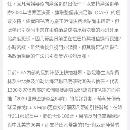
任，因凡蒂諾疑似向摩洛哥開出條件：以支持摩洛哥舉
辦2030年世界盃決賽，換取整個非洲足聯（CAF）的選
票支持。儘管FIFA官方嚴正澄清決賽地點尚未確定，但
此舉已引發原本志在由伯納烏球場承辦決賽的西班牙足
協高度恐慌。因凡蒂諾日前更在拉巴特與親信進行長達7
小時密談，雖然會後無視門外媒體，但其將足球榮譽作
為政治籌碼的作法已引發業界強烈反彈。
目前FIFA內部的反對陣營正快速凝聚，歐足聯主席柴費
林及中北美及加勒比海足聯已明確對其失去信任。代表
1300多家俱樂部的歐洲聯賽組織公開譴責FIFA單方面強
推「2030世界盃擴軍至64隊」的荒謬計劃，葡萄牙傳奇
球星菲戈(Luis Figo)更直接呼籲因凡蒂諾引咎辭職。在總
計211張選票中，勝選需要106票，目前反對派掌握歐洲
與中北美約96票，而支持因凡蒂諾的非洲與亞洲陣營約