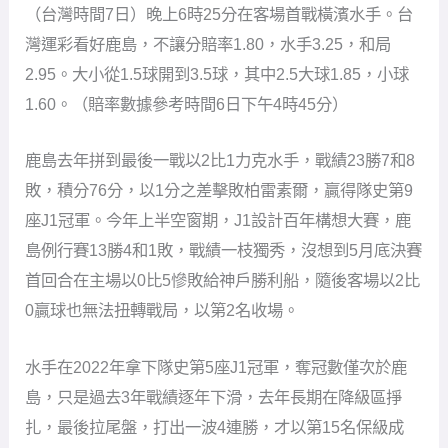
（台灣時間7日）晚上6時25分在客場首戰橫濱水手。台
灣運彩看好鹿島，不讓分賠率1.80，水手3.25，和局
2.95。大小從1.5球開到3.5球，其中2.5大球1.85，小球
1.60。（賠率數據參考時間6日下午4時45分）
鹿島去年拼到最後一戰以2比1力克水手，戰績23勝7和8
敗，積分76分，以1分之差擊敗柏雷素爾，贏得隊史第9
座J1冠軍。今年上半空窗期，J1設計百年構想大賽，鹿
島例行賽13勝4和1敗，戰績一枝獨秀，沒想到5月底決賽
首回合在主場以0比5慘敗給神戶勝利船，隨後客場以2比
0贏球也無法扭轉戰局，以第2名收場。
水手在2022年拿下隊史第5座J1冠軍，奪冠數僅次於鹿
島，只是過去3年戰績逐年下滑，去年長期在降級區掙
扎，最後拉尾盤，打出一波4連勝，才以第15名保級成