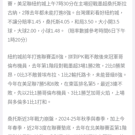
賽，美足聯紐約城上午7時30分在主場迎戰墨超桑托斯拉
古納，2隊去年都未能打進8強。台灣運彩看好紐約城，
不讓分賠率1.45，桑托斯4.05，和局3.50。大小開3.5
球，大球2.00，小球1.48。（賠率數據參考時間6日下午
1時20分）
紐約城前年打進聯賽盃8強，拼到PK戰不敵後來冠軍哥
倫布機員，去年第1階段對戰墨超3場1勝2敗，2比0勝萊
昂，0比3不敵普埃布拉、1比2輸托路卡，未能晉級8強。
今年在美足聯7勝5和6敗，在東區排名第5，最近3連不
敗，先以2比1勝哥倫布機員、3比1勝芝加哥火焰，上場
與多倫多1比1打和。
桑托斯近3年戰力崩盤，2024-25年秋季與春季，加上今
年春季，近2年3度在聯賽墊底，去年在北美聯賽盃第1階