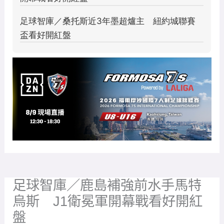
足球智庫／鹿島補強前水手馬特
烏斯 J1衛冕軍開幕戰看好開紅
盤