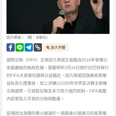
因凡蒂諾。（圖：法新社）
放大字體
國際足聯（FIFA）主席因凡蒂諾正面臨自2016年掌權以
來最嚴峻的執政危機。隨著明年3月18日將於拉巴特舉行
的FIFA大會連任選舉日益臨近，因凡蒂諾因強推商業權
益私有化遭重挫，加上涉嫌以2030年世界盃決賽主辦權
交換選票，引發歐足聯及多方勢力強烈抵制，FIFA高層
內部更陷入罕見的分裂與動盪。
這場政治海嘯的導火線源於一項高達42億美元的商業權