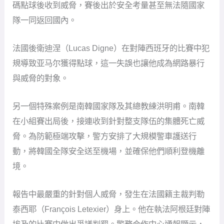
碼點球後收到威脅，賽後出於安全考量甚至無法隨國家
隊一同返回國內。
法國後衛迪涅（Lucas Digne）在對陣西班牙的比賽中犯
規導致亚马尔獲得點球，這一失誤也讓他成為網路暴行
與威脅的對象。
另一個特殊案例是南韓國家隊及其總教練洪明甫。南韓
在小組賽出局後，接連收到針對整支隊伍的集體死亡威
脅。為防範極端攻擊，警方安排了大規模警車護送行
動，將韓國全隊安全送至機場，並確保他們順利登機離
境。
報告中最嚴重的針對個人威脅，發生在法國籍主裁判勒
泰西耶（François Letexier）身上。他在執法阿根廷對陣