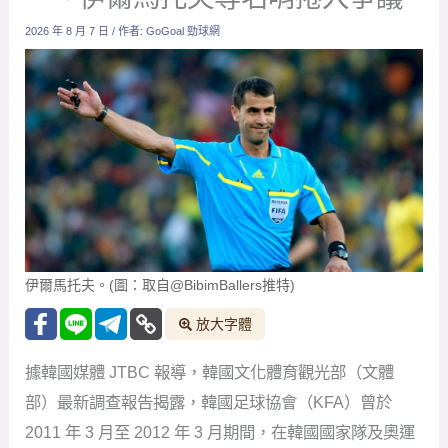
2026 年 8 月 7 日
/ 作者:
GoGoal 勁球網
伊爾馬托夫。(圖：取自@BibimBallers推特)
放大字體
據韓國媒體 JTBC 報導，韓國文化體育觀光部（文體
部）最新調查報告揭露，韓國足球協會（KFA）曾於
2011 年 3 月至 2012 年 3 月期間，在韓國國家隊及奧運