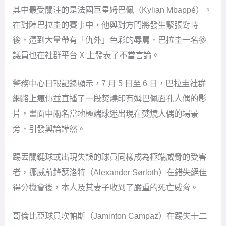
其中最受關注的是法國巨星姆巴佩（Kylian Mbappé）。
在對陣巴拉圭的賽事中，他與對方門將發生緊張對峙
後，遭到大量帶有「仇外」色彩的辱罵，巴拉圭一名參
議員也在社群平台 X 上發表了不當言論。
警務中心日報記錄顯示，7 月 5 日至 6 日，巴拉圭社群
網路上瘋傳並直播了一段焚燒印有姆巴佩面孔人偶的影
片，畫面中兩名當地極端球迷出現在焚燒人偶的場景
旁，引發輿論譁然。
踢丟關鍵球或出現失誤的球員同樣成為極端威脅的受害
者，挪威前鋒瑟洛特（Alexander Sørloth）在錯失絕佳
得分機會後，本人及其妻子收到了嚴重的死亡威脅。
哥倫比亞球員坎帕斯（Jaminton Campaz）在踢失十二