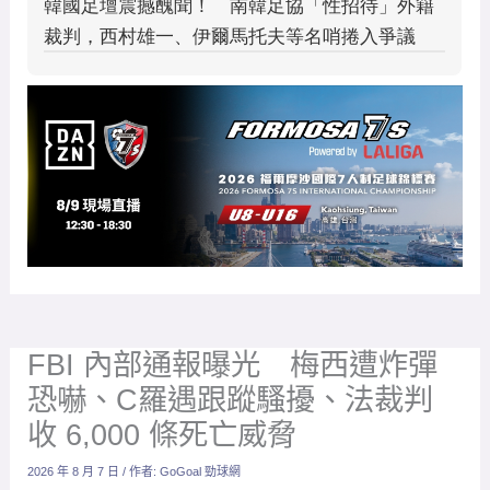
FBI 內部通報曝光 梅西遭炸彈
恐嚇、C羅遇跟蹤騷擾、法裁判
收 6,000 條死亡威脅
2026 年 8 月 7 日
/ 作者:
GoGoal 勁球網