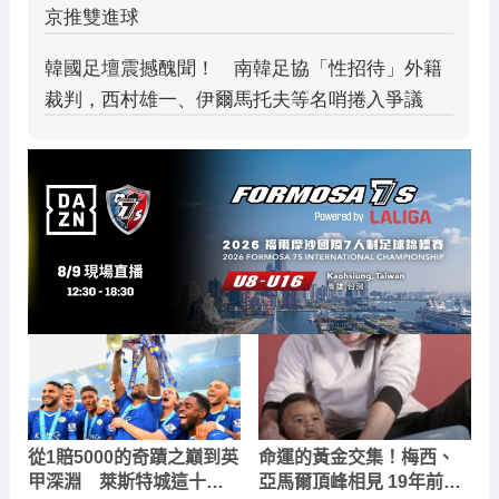
從1賠5000的奇蹟之巔到英
命運的黃金交集！梅西、
甲深淵 萊斯特城這十年
亞馬爾頂峰相見 19年前