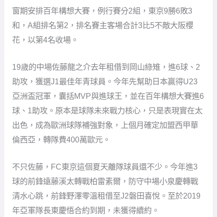
窗期安排百年構想大賽，例行賽分2組，東京9勝6敗3
和，A組排名第2，排名賽主客場合計3比5不敵大阪櫻
花，以第4名收場。
19歲的中場佐藤龍之介去年租借到岡山綠雉，進6球、2
助攻，獲選J1最佳年青球員。今年先幫助日本贏得U23
亞洲盃冠軍，囊括MVP與進球王，並在百年構想大賽進6
球、1助攻。原本是球隊未來戰力核心，只是表現實在太
出色，成為歐洲球隊補強對象，上個月確定加盟西甲華
倫西亞，轉隊費400萬歐元。
不只佐藤，FC東京這個夏天離隊球員還不少。今年進3
球的前鋒遠藤溪太轉戰柏雷素爾，防守中場小泉慶轉戰
清水心跳，前鋒野澤零溫租借至J2磐田喜悅。至於2019
年亞軍隊長東慶悟合約到期，未獲得續約。