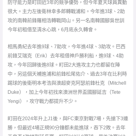
防守能力是町田近3年的競爭優勢，但今年夏天球員異動
很大。主力左後衛林幸多郎轉戰浦和。今年進3球、2助
攻的南韓前鋒羅相浩轉戰岡山。另一名南韓國腳吳世訓
今年初租借至清水心跳，6月底永久轉會。
相馬勇紀去年進9球、7助攻，今年進4球、3助攻。巴西
前鋒艾瑞克（Erik）去年租借神戶勝利船，進9球、4助
攻，今年回歸後進8球。町田2大進攻主力也都留在陣
中，另這個天補進浦和前鋒松尾佑介、過去3年在比利時
踢球的後衛明本考浩與澳超麥克阿瑟前鋒杜克（Mitchell
Duke），加上今年初找來澳洲世界盃國腳延吉（Tete
Yengi），攻守戰力都提升不少。
町田在2024年升上J1後，與FC東京對戰7場，先搶下3連
勝，但最近4場正規90分鐘都未能進球，吞下2敗。去年