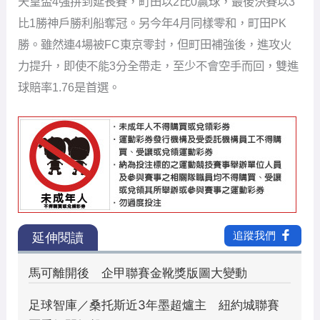
天皇盃4強拼到延長賽，町田以2比0贏球，最後決賽以3
比1勝神戶勝利船奪冠。另今年4月同樣零和，町田PK
勝。雖然連4場被FC東京零封，但町田補強後，進攻火
力提升，即使不能3分全帶走，至少不會空手而回，雙進
球賠率1.76是首選。