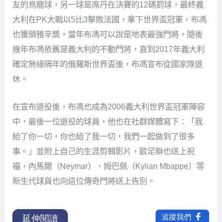
友的烏龍球，另一球是席丹在決賽的12碼罰球，最終義
大利在PK大戰以5比3擊敗法國，拿下世界盃冠軍，布馮
也獲頒雅辛獎，當年布馮可以說是地表最強門將，隨後
幾年布馮依舊是義大利的不動門將，直到2017年義大利
確定無緣隔年的俄羅斯世界盃後，布馮宣布從國家隊退
休。
在宣布退役後，布馮也成為2006義大利世界盃冠軍陣容
中，最後一位退役的球員，他也在社群媒體寫下：「我
給了你一切，你也給了我一切，我們一起做到了很多
事。」並附上自己的生涯剪輯影片，歐足聯也送上祝
福，內馬爾（Neymar）、姆巴佩（Kylian Mbappe）等
新生代球員也向這位傳奇門將送上告別。