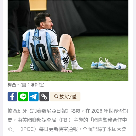
梅西。(圖：法新社)
放大字體
據西班牙《加泰羅尼亞日報》揭露，在 2026 年世界盃期
間，由美國聯邦調查局（FBI）主導的「國際警務合作中
心」（IPCC）每日更新機密通報，全面記錄了本屆大會