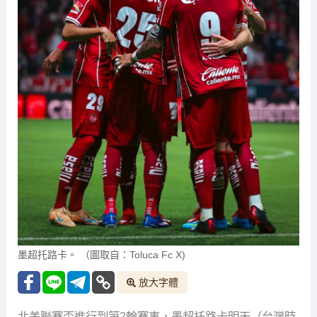
墨超托路卡。 （圖取自：Toluca Fc X)
放大字體
北美聯賽盃進行到第2輪賽事，墨超托路卡明天（台灣時