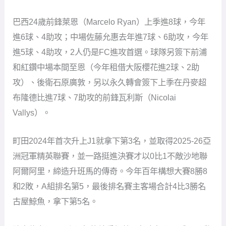
巴西24歲前鋒萊恩（Marcelo Ryan）上季進8球，今年
進6球、4助攻；中場佐藤允惠去年進7球、6助攻，今年
進5球、4助攻，2人仍是FC進攻首選。球隊另簽下前浦
和紅鑽中場本間至恩（今年租借大阪櫻花進2球、2助
攻）、後衛石原廣敦，另以永久轉會簽下上季在丹麥超
布隆德比進7球、7助攻的前鋒瓦利斯（Nicolai
Vallys）。
町田2024年首次升上J1就拿下第3名，並取得2025-26亞
洲冠軍精英聯賽，並一路挺進決賽才以0比1不敵沙地聯
阿爾阿里，締造升班馬的傳奇。今年百年構想大賽8勝8
和2敗，A組排名第5，最後排名賽主客場合計4比3勝名
古屋鯨魚，拿下第5名。