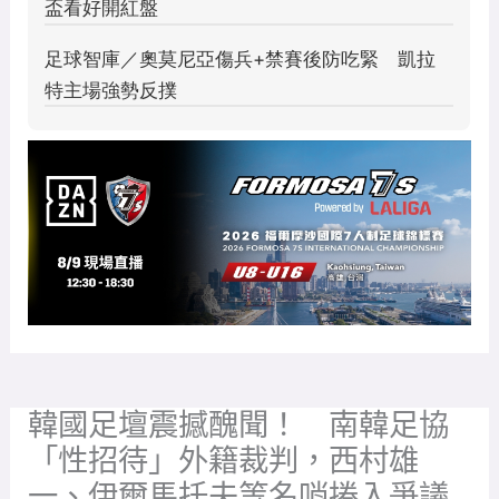
韓國足壇震撼醜聞！ 南韓足協
「性招待」外籍裁判，西村雄
一、伊爾馬托夫等名哨捲入爭議