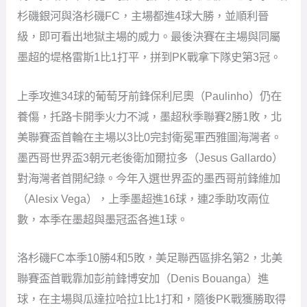
杉磯銀河與洛杉磯FC，主場都進4球大勝，並順利晉
級，即可看出地獄主場的威力。最後決賽在主場與同屬
墨超的堤格雷斯1比1打平，拼到PK戰拿下隊史第3冠。
上季攻進34球的葡萄牙前鋒保利尼奧（Paulinho）仍在
養傷，托路卡開季火力不減，墨超秋季聯賽2勝1敗，北
美聯賽盃首輪在主場以3比0完封衛冕軍西雅圖海灣者。
墨西哥世界盃3朝元老後衛加爾拉多（Jesus Gallardo）
對海灣者首開紀錄。今年入選世界盃的墨西哥前鋒維加
（Alesix Vega），上季墨超進16球，連2季助攻兩位
數，本季在墨超與墨冠盃各進1球。
洛杉磯FC本季10勝4和5敗，美足聯西區排名第2，北美
聯賽盃首戰靠加彭前鋒博安加（Denis Bouanga）進
球，在主場與瓜達拉哈拉1比1打和，隨後PK戰獲勝取得