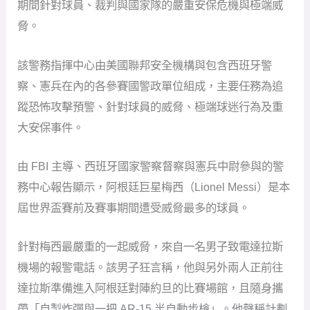
期間針對球員、裁判與國家隊的嚴重安保危機與極端威
脅。
該警務指揮中心由美國聯邦安全機構與包含西班牙警
察、憲兵在內的各參賽國警政單位組成，主要任務為追
蹤恐怖攻擊預警、針對球員的威脅、極端球迷行為及重
大安保事件。
由 FBI 主導、西班牙國家警察督察與憲兵中尉參與的警
務中心報告顯示，阿根廷巨星梅西（Lionel Messi）是本
屆世界盃賽前及賽事期間遭受威脅最多的球員。
針對梅西最嚴重的一起威脅，來自一名男子致電達拉斯
機場的報警電話。該男子狂言稱，他與另外兩人正前往
達拉斯準備進入阿根廷對陣約旦的比賽場館，且隨身攜
帶「自製炸彈與一把 AR-15 半自動步槍」。他聲稱計劃