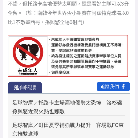
不錯，但托路卡高地優勢太明顯，還是看好主隊可以3分
全留。（註：南韓今年世界盃小組賽在阿茲特克球場以0
比1不敵墨西哥，孫興慜全場0射門）