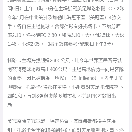
間9日）上午11時10分在主場迎戰美足聯洛杉磯FC，2隊
今年5月在中北美洲及加勒比海冠軍盃（美冠盃）4強交
手，各自在主場贏球。台灣運彩看好托路卡，不讓分賠
率2.10，洛杉磯FC 2.30，和局3.10。大小開2.5球，大球
1.46，小球2.05。（賠率數據參考時間8日下午3時）
托路卡主場海拔超過2600公尺，比今年世界盃墨西哥城
阿茲特克球場還高出400公尺，主場高地優勢一向是客隊
的噩夢，因此被稱為「地獄」（El Infierno）。去年北美
聯賽盃，托路卡4場都在主場，小組賽對美足聯球隊拿下
2勝1和，直到8強與奧蘭多城零和，拼到PK才飲恨出
局。
美冠盃除了冠軍戰一場定勝負，其餘每輪都採主客場
制。托路卡今年從16強到4強，面對美足聯聖地牙哥、洛