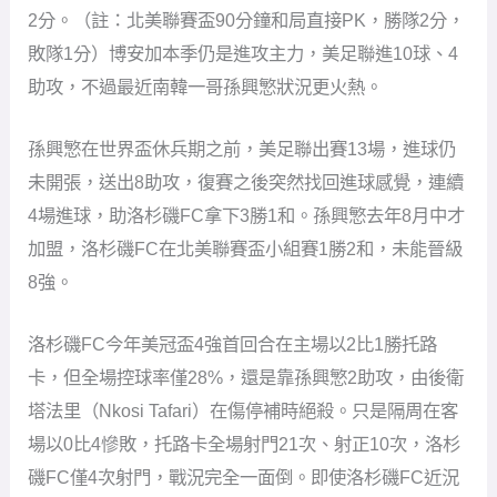
2分。（註：北美聯賽盃90分鐘和局直接PK，勝隊2分，
敗隊1分）博安加本季仍是進攻主力，美足聯進10球、4
助攻，不過最近南韓一哥孫興慜狀況更火熱。
孫興慜在世界盃休兵期之前，美足聯出賽13場，進球仍
未開張，送出8助攻，復賽之後突然找回進球感覺，連續
4場進球，助洛杉磯FC拿下3勝1和。孫興慜去年8月中才
加盟，洛杉磯FC在北美聯賽盃小組賽1勝2和，未能晉級
8強。
洛杉磯FC今年美冠盃4強首回合在主場以2比1勝托路
卡，但全場控球率僅28%，還是靠孫興慜2助攻，由後衛
塔法里（Nkosi Tafari）在傷停補時絕殺。只是隔周在客
場以0比4慘敗，托路卡全場射門21次、射正10次，洛杉
磯FC僅4次射門，戰況完全一面倒。即使洛杉磯FC近況