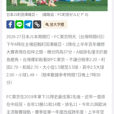
日本J1町田澤維亞。 （圖取自：FC町田ゼルビア X)
放大字體
2026-27日本J1本周開打，FC東京明天（台灣時間8日）
下午6時在主場迎戰町田澤維亞，2隊在上半年百年構想
大賽表現在伯仲之間，積分同為37分，A組排名僅次於鹿
島鹿角。台灣運彩較看好FC東京，不讓分賠率2.20，町
田2.70，和局2.70。大小從1.5開至3.5球，其中2.5大球
2.00，小球1.48。（賠率數據參考時間7日晚上7時30
分）
FC東京在2019年拿下J1隊史最佳第2名後，近年一直排
在中段班，去年13勝11和14敗，排名11。今年J1與歐洲
主流聯賽接軌，賽季從單一年度改成跨年度，上半年空