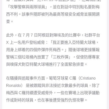
「攻擊警察與兩隊球員」，並在對話中特別點名要對梅
西不利。該事件隨即被列為最高等級安全威脅並展開調
查。
此外，在 7 月 7 日阿根廷對陣埃及的比賽中，社群平台
X 上一名用戶發帖威脅：「我正要進入亞特蘭大球場，
用身上綁着的四個炸彈炸死梅西。」隨後球場更接獲報
警稱三個垃圾桶內放置了「三枚炸彈」，促使防爆專家
與嗅探犬對亞特蘭大球場進行了全面緊急排查。
在騷擾與追蹤事件方面，葡萄牙球星 C羅（Cristiano
Ronaldo） 是被跟蹤與非法接近次數最多的球員，除了
梅西與 C羅持續遭受威脅外，一些在賽場上出現爭議動
作或對峙的球員，也在事後遭受強烈仇恨攻擊。