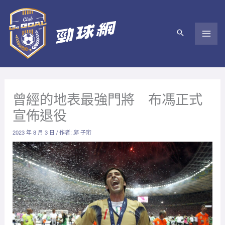
跳
至
主
要
內
容
曾經的地表最強門將 布馮正式
宣佈退役
2023 年 8 月 3 日
/ 作者:
邱 子珩