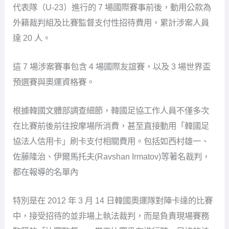
代表隊（U-23）進行的 7 場國際賽事前後，動用公款為
外籍裁判組及比賽監督支付性招待費用，累計涉案人員
達 20 人。
這 7 場涉案賽事包含 4 場國際友誼賽，以及 3 場世界盃
預選賽與奧運資格賽。
根據韓國文體部調查細節，韓國足協工作人員不僅多次
在比賽前後前往按摩場所消費，甚至直接動用「韓國足
協法人信用卡」刷卡支付相關費用。包括如西村雄一、
佐藤隆治、伊爾馬托夫(Ravshan Irmatov)等著名裁判，
都在報導的名單內
特別是在 2012 年 3 月 14 日韓國奧運隊對陣卡達的比賽
中，接受招待的並非場上執法裁判，而是負責現場賽務