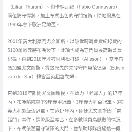
（Lilian Thuram）、與卡納瓦羅（Fabio Cannavaro）
兩位防守悍將，加上布馮出色的守門技術，助帕爾馬在
1999年奪下歐洲足總盃。
2001年義大利豪門尤文圖斯，以破當時轉會費紀錄費的
5100萬歐元將布馮簽下，此項也成為守門員最高轉會費
紀錄，直到2018年才被阿利松打破（Alisson），當年布
馮加盟尤文圖斯，導致原先的先發守門員范德薩（Edwin
van der Sar）轉會至英超富勒姆。
直到2018年離開尤文圖斯後，在效力「老婦人」的17年
內，布馮隨隊拿下9座義甲冠軍、3座義大利盃冠軍、3次
義大利超級盃冠軍，在這17年內，即便尤文圖斯因「電
話門」事件，遭降級至義乙，在多數球員鳥獸散的情況
下，布馮依舊堅守球隊的大門，並幫助球隊度過這一段