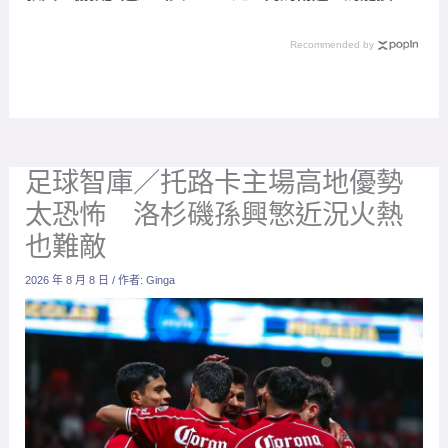
附加賽
人」怒嗆裁判 恐衝擊國
家隊選情？
Recommended by
足球智庫／托路卡主場高地優勢
太恐怖 洛杉磯孫興慜近況火熱
也難敵
2026 年 8 月 8 日
/ 作者:
Ginga