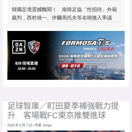
足球智庫／町田夏季補強戰力提
升 客場戰FC東京推雙進球
2026 年 8 月 7 日
/ 作者:
Ginga