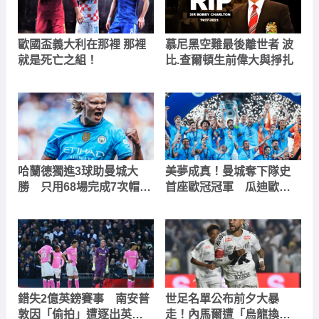
歐國盃義大利在那裡 那裡
慕尼黑空難最後離世者 波
就是死亡之組！
比.查爾頓生前偉大與掙扎
哈蘭德獨進3球助曼城大
美夢成真！曼城奪下隊史
勝 只用68場完成7次帽子
首座歐冠冠軍 瓜迪歐拉
戲法！有望改寫英超紀錄
達成執教生涯第二次三冠
王
錯失2億英鎊賽事 南安普
世足名單公布前夕大暴
敦因「偷拍」遭逐出英冠
走！內馬爾遭「烏龍換