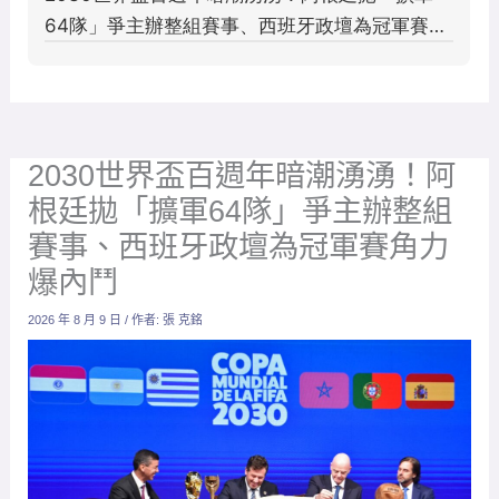
2030世界盃百週年暗潮湧湧！阿
根廷拋「擴軍64隊」爭主辦整組
賽事、西班牙政壇為冠軍賽角力
爆內鬥
2026 年 8 月 9 日
/ 作者:
張 克銘