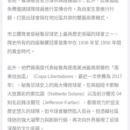
售商，獲准販售官方球衣與應援圍巾；此外，店家還能
免費邀請球隊球員進行宣傳合作，為自家生意進行行
銷，打造出球會與在地社區共榮的雙贏商業模式。
市立體育會是秘魯足球史上最具歷史底蘊的球會之一，
隊史所有的四座聯賽冠軍皆集中在 1938 年至 1950 年間
的黃金時代。
此外，他們曾兩度代表秘魯角逐南美洲最高榮譽的「南
美自由盃」（Copa Libertadores，最近一次參賽為 2017
年）。秘魯足球史上的兩大傳奇球星，在英超紐卡索聯
大放異彩的索拉諾（Nolberto Solano）以及前沙爾克 04
知名前鋒法爾范（Jefferson Farfan），都曾效力於這支
歷史悠久的球隊。如今球會雖然陷入低谷，但憑藉社區
球迷的強大凝聚力與創新行銷，再次向外界展現了足球
深厚的文化底蘊。