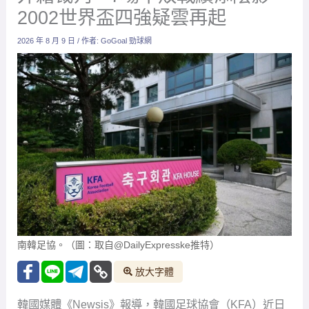
2002世界盃四強疑雲再起
2026 年 8 月 9 日
/ 作者:
GoGoal 勁球網
南韓足協。（圖：取自@DailyExpresske推特）
放大字體
韓國媒體《Newsis》報導，韓國足球協會（KFA）近日