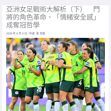
亞洲女足戰術大解析（下） 門
將的角色革命、「情緒安全感」
成奪冠哲學
2026 年 8 月 9 日
/ 作者:
張 克銘