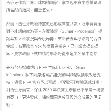
西班牙作為世界足球領袖國家，拿到冠軍賽主辦權是理
所當然的結果，無需乞求。
然而，西班牙政壇跨黨派已形成高度共識，冠軍賽賽絕
對不能讓給摩洛哥。左翼陣營（Sumar、Podemos）提
議基於人權狀況與邊境局勢，重新審查與摩洛哥的合作
協議；右翼政黨 Vox 態度最為激進，已向議會提交提
案，要求政府正式申請將摩洛哥從東道主名單中剔除。
先前曾有媒體傳出 FIFA 主席因凡蒂諾（Gianni
Infantino）私下向摩洛哥許諾決賽舉辦權以換取政治支
持，儘管 FIFA 官方予以否認，但西班牙輿論深感疑慮。
對西班牙而言，保住 2030 年決賽主辦權已不單是一場體
育賽事，更演變成一場攸關國家尊嚴與外交成果的保衛
戰。