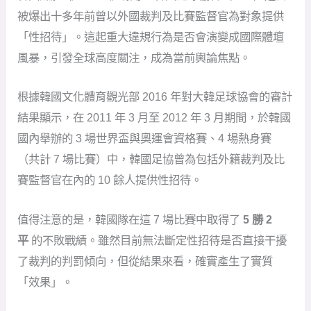
被爆出十多年前曾以外國裁判及比賽監督官為對象提供
「性招待」。這起重大違規行為是否會演變成國際體壇
風暴，引發全球高度關注，成為當前輿論焦點。
根據韓國文化體育觀光部 2016 年對大韓足球協會的審計
結果顯示，在 2011 年 3 月至 2012 年 3 月期間，於韓國
國內舉辦的 3 場世界盃與奧運會資格賽、4 場熱身賽
（共計 7 場比賽）中，韓國足協曾為包括外籍裁判及比
賽監督官在內的 10 餘人提供性招待。
值得注意的是，韓國隊在這 7 場比賽中取得了
5 勝 2
平
的不敗戰績。雖然目前無法斷定性招待是否直接干擾
了裁判的判罰傾向，但從結果來看，確實產生了實質
「效果」。