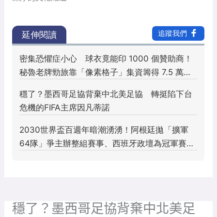
穩了？墨西哥足協背棄中北美足