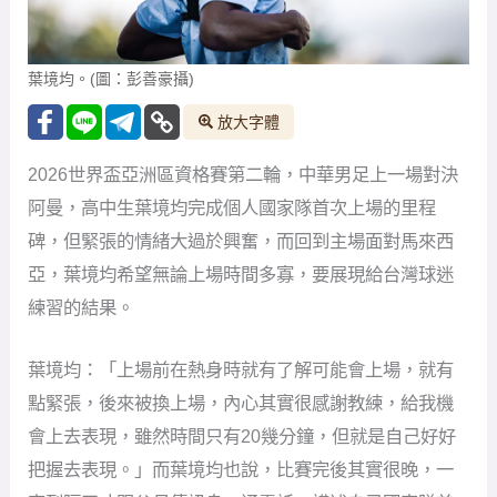
葉境均。(圖：彭善豪攝)
放大字體
2026世界盃亞洲區資格賽第二輪，中華男足上一場對決
阿曼，高中生葉境均完成個人國家隊首次上場的里程
碑，但緊張的情緒大過於興奮，而回到主場面對馬來西
亞，葉境均希望無論上場時間多寡，要展現給台灣球迷
練習的結果。
葉境均：「上場前在熱身時就有了解可能會上場，就有
點緊張，後來被換上場，內心其實很感謝教練，給我機
會上去表現，雖然時間只有20幾分鐘，但就是自己好好
把握去表現。」而葉境均也說，比賽完後其實很晚，一