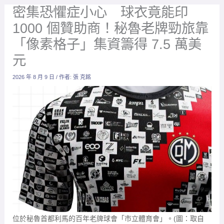
密集恐懼症小心 球衣竟能印
1000 個贊助商！秘魯老牌勁旅靠
「像素格子」集資籌得 7.5 萬美
元
2026 年 8 月 9 日
/ 作者:
張 克銘
位於秘魯首都利馬的百年老牌球會「市立體育會」。(圖：取自