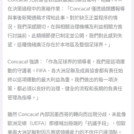
在決策過程中的黑箱作業：「Concacaf 僅透過媒體報導
與事後新聞通稿才得知此事。對於缺乏正當程序的情
況，我們深感關切。在與相關治理機構及利益相關方進
行討論前，此類細節便已制定並公開，我們對此感到失
望，這種情緒廣泛存在於本地區及整個足球界。」
Concacaf 強調：「作為足球界的領導者，我們是這項運
動的守護者。FIFA、各大洲足聯及成員協會都有責任始
終以這項運動的最大利益為重。我們做出的每一項決
策，都必須以良好的治理、健全的流程和長期的負責任
管理為指導。」
雖然 Concacaf 內部因墨西哥的轉向而出現分歧，未能像
歐洲足總（UEFA）那樣喊出極端的「抗議手段」，但歐
美兩大洲足聯對因凡蒂諾領導能力的不信任已達頂點。