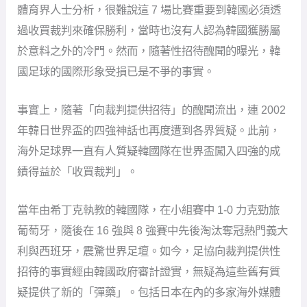
體育界人士分析，很難說這 7 場比賽重要到韓國必須透
過收買裁判來確保勝利，當時也沒有人認為韓國獲勝屬
於意料之外的冷門。然而，隨著性招待醜聞的曝光，韓
國足球的國際形象受損已是不爭的事實。
事實上，隨著「向裁判提供招待」的醜聞流出，連 2002
年韓日世界盃的四強神話也再度遭到各界質疑。此前，
海外足球界一直有人質疑韓國隊在世界盃闖入四強的成
績得益於「收買裁判」。
當年由希丁克執教的韓國隊，在小組賽中 1-0 力克勁旅
葡萄牙，隨後在 16 強與 8 強賽中先後淘汰奪冠熱門義大
利與西班牙，震驚世界足壇。如今，足協向裁判提供性
招待的事實經由韓國政府審計證實，無疑為這些舊有質
疑提供了新的「彈藥」。包括日本在內的多家海外媒體