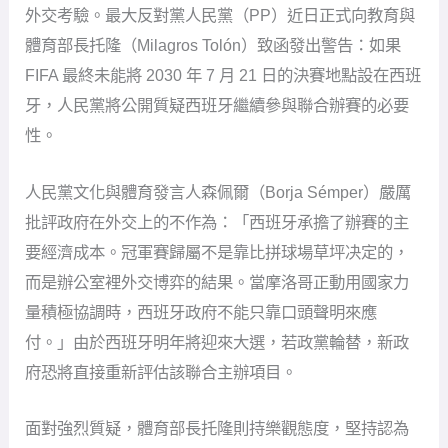
外交考驗。最大反對黨人民黨（PP）近日正式向教育與
體育部長托隆（Milagros Tolón）致函發出警告：如果
FIFA 最終未能將 2030 年 7 月 21 日的決賽地點設在西班
牙，人民黨將公開質疑西班牙繼續參與聯合辦賽的必要
性。
人民黨文化與體育發言人森佩爾（Borja Sémper）嚴厲
批評政府在外交上的不作為：「西班牙承擔了辦賽的主
要經濟成本。冠軍賽歸屬不是靠比拼球場草坪决定的，
而是辦公室裡外交博弈的結果。當摩洛哥正動用國家力
量積極協調時，西班牙政府不能只靠口頭聲明來應
付。」由於西班牙明年將迎來大選，若政黨輪替，新政
府恐將直接重新評估該聯合主辦項目。
面對強烈質疑，體育部長托隆則持樂觀態度，堅持認為