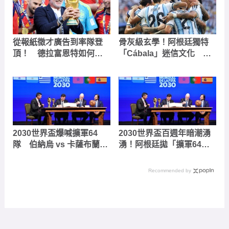
從報紙徵才廣告到率隊登
骨灰級玄學！阿根廷獨特
頂！ 德拉富恩特如何重
「Cábala」迷信文化 吃
塑無敵艦隊榮光
軟糖、梅西合照到休息室
的「鬼娃恰吉」
2030世界盃爆喊擴軍64
2030世界盃百週年暗潮湧
隊 伯納烏 vs 卡薩布蘭卡
湧！阿根廷拋「擴軍64
冠軍戰舉辦地爭奪戰
隊」爭主辦整組賽事、西
班牙政壇為冠軍賽角力爆
Recommended by
內鬥