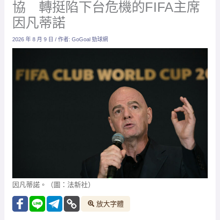
協 轉挺陷下台危機的FIFA主席
因凡蒂諾
2026 年 8 月 9 日
/ 作者:
GoGoal 勁球網
因凡蒂諾。（圖：法新社）
放大字體