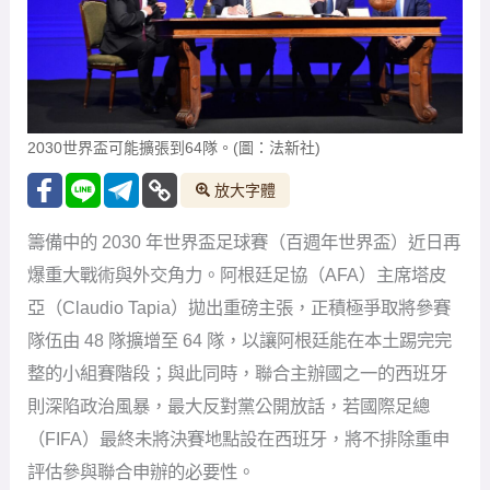
2030世界盃可能擴張到64隊。(圖：法新社)
放大字體
籌備中的 2030 年世界盃足球賽（百週年世界盃）近日再
爆重大戰術與外交角力。阿根廷足協（AFA）主席塔皮
亞（Claudio Tapia）拋出重磅主張，正積極爭取將參賽
隊伍由 48 隊擴增至 64 隊，以讓阿根廷能在本土踢完完
整的小組賽階段；與此同時，聯合主辦國之一的西班牙
則深陷政治風暴，最大反對黨公開放話，若國際足總
（FIFA）最終未將決賽地點設在西班牙，將不排除重申
評估參與聯合申辦的必要性。