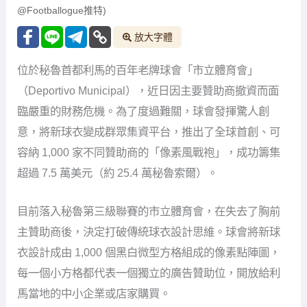
@Footballogue推特)
放大字體
位於秘魯首都利馬的百年老牌球會「市立體育會」
（Deportivo Municipal），近日因主要贊助商撤資而面
臨嚴重的財務危機。為了度過難關，球會發揮驚人創
意，將新球衣變成群眾集資平台，推出了全球首創、可
容納 1,000 家不同贊助商的「像素風戰袍」，成功籌集
超過 7.5 萬美元（約 25.4 萬秘魯索爾）。
目前落入秘魯第三級聯賽的市立體育會，在失去了胸前
主贊助商後，決定打破傳統球衣設計思維。球會將新球
衣設計成由 1,000 個黑白微型方格組成的像素點陣圖，
每一個小方格都代表一個獨立的廣告贊助位，開放給利
馬當地的中小企業或店家購買。