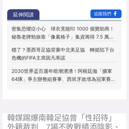
韓媒踢爆南韓足協曾「性招待」
外籍裁判 7場不敗戰績添陰影、