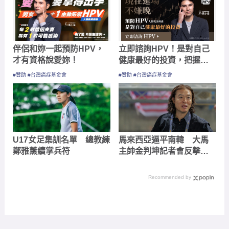
伴侶和妳一起預防HPV，
立即諮詢HPV！是對自己
才有資格說愛妳！
健康最好的投資，把握現
在不嫌晚！
#贊助 #台灣癌症基金會
#贊助 #台灣癌症基金會
U17女足集訓名單 總教練
馬來西亞逼平南韓 大馬
鄭雅薰續掌兵符
主帥金判坤記者會反擊媒
體
Recommended by