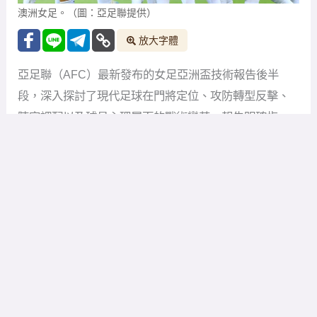
澳洲女足。（圖：亞足聯提供）
放大字體
亞足聯（AFC）最新發布的女足亞洲盃技術報告後半
段，深入探討了現代足球在門將定位、攻防轉型反擊、
陣容調配以及球員心理層面的戰術變革。報告明確指
出，現代門將已不再僅是最後一道防線的撲救者，更是
組織推進的發動機；同時，頂級強隊在「反制反擊」與
陣容深度上的優勢，已成為拉開各隊實力差距的關鍵因
素。
本屆賽事的門將表現展現出極高水準，四強球隊甚至各
有多達兩名門將獲得登場機會，全大會共評估了 23 名門
將。技術觀察員指出，門將的場上職責已根據球隊的戰
術定位產生了劇烈分化。