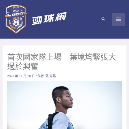
跳
至
主
要
內
容
首次國家隊上場 葉境均緊張大
過於興奮
2023 年 11 月 20 日
/ 作者:
張 克銘