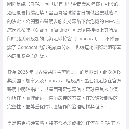
國際足總（FIFA）因「拋售世界盃商業股權案」引發的
治理風暴持續延燒！墨西哥足球協會日前做出震撼體壇
的決定，公開發布聲明表態支持深陷下台危機的 FIFA 主
席因凡蒂諾（Gianni Infantino）。此舉直接槓上其所屬
的中北美洲及加勒比海足球協會（Concacaf），不僅暴
露了 Concacaf 內部的嚴重分裂，也讓這場國際足總茶壺
內的風暴全面升級。
身為 2026 年世界盃共同主辦國之一的墨西哥，此次選擇
與美國、加拿大及 Concacaf 唱反調。墨西哥足協在官方
聲明中明確指出：「墨西哥足協深信，足球是其核心價
值所在，而捍衛這一價值最佳的方式，在於維護制度的
完整性，並尊重保障制度運作的治理結構與程序。」
墨足協更強硬表態，將不會承認或批准任何在 FIFA 官方