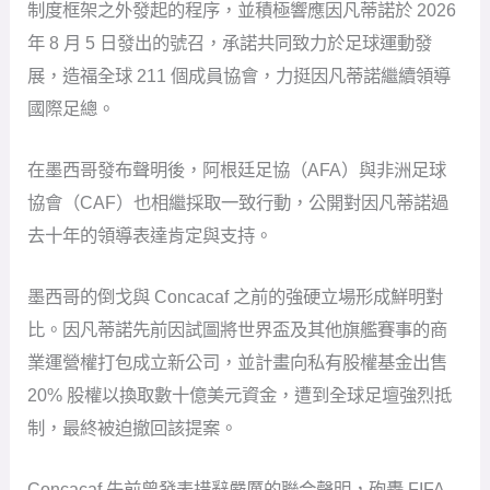
制度框架之外發起的程序，並積極響應因凡蒂諾於 2026
年 8 月 5 日發出的號召，承諾共同致力於足球運動發
展，造福全球 211 個成員協會，力挺因凡蒂諾繼續領導
國際足總。
在墨西哥發布聲明後，阿根廷足協（AFA）與非洲足球
協會（CAF）也相繼採取一致行動，公開對因凡蒂諾過
去十年的領導表達肯定與支持。
墨西哥的倒戈與 Concacaf 之前的強硬立場形成鮮明對
比。因凡蒂諾先前因試圖將世界盃及其他旗艦賽事的商
業運營權打包成立新公司，並計畫向私有股權基金出售
20% 股權以換取數十億美元資金，遭到全球足壇強烈抵
制，最終被迫撤回該提案。
Concacaf 先前曾發表措辭嚴厲的聯合聲明，砲轟 FIFA