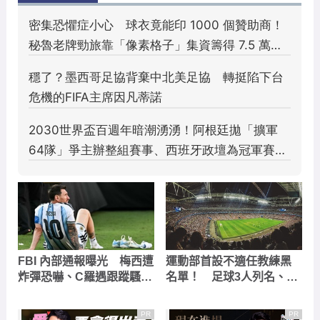
FBI 內部通報曝光 梅西遭
運動部首設不適任教練黑
炸彈恐嚇、C羅遇跟蹤騷
名單！ 足球3人列名、查
擾、法裁判收 6,000 條死
核防護網引基層熱議
亡威脅
PR
PR