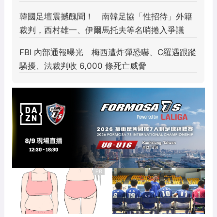
PR
肚腩一抓一大把，只需1個
少子化衝擊學校人數 苗
雞蛋，用一個瘦一個
栗大西國中僅剩七人仍堅
持夢想
#贊助 #新素簡
PR