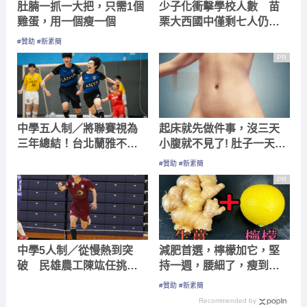
中學五人制／將聯賽視為
起床就先做件事，沒三天
三年總結！台北蘭雅不愛
小腹就不見了! 肚子一天天
下指導棋 教練放手養出
變小！
#贊助 #新素簡
球員「決策力」
PR
中學5人制／從慢熱到突
減肥首選，檸檬加它，堅
破 民雄農工陳竑任挑戰
持一週，腰細了，瘦到你
金靴獎朝國家隊夢想前進
懷疑人生
#贊助 #新素簡
Recommended by