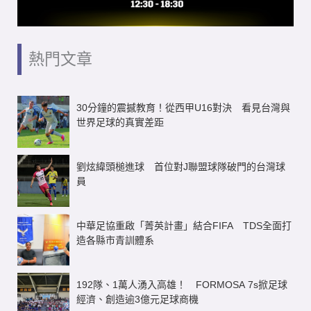
2026安聯小小世界盃總決賽 70隊爭奪5組冰淇淋
金杯冠軍產生