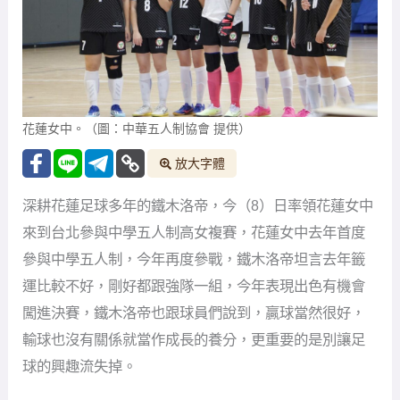
花蓮女中。（圖：中華五人制協會 提供）
放大字體
深耕花蓮足球多年的鐵木洛帝，今（8）日率領花蓮女中
來到台北參與中學五人制高女複賽，花蓮女中去年首度
參與中學五人制，今年再度參戰，鐵木洛帝坦言去年籤
運比較不好，剛好都跟強隊一組，今年表現出色有機會
闖進決賽，鐵木洛帝也跟球員們說到，贏球當然很好，
輸球也沒有關係就當作成長的養分，更重要的是別讓足
球的興趣流失掉。