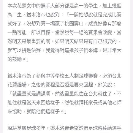
本次花蓮女中的選手大部分都是高一的學生，加上幾個
高二生，鐵木洛帝也說到：「一開始想說就是完成比賽
就好了，沒想到第一場贏了桃園壽山，感覺好像有那麼
一點可能，所以目標，當然說每一場的賽果會改變，當
然明天是最重要的啊，如果明天結果是有自己想要的，
就可以拼進決賽，我覺得對這批孩子們來講，是非常大
的鼓勵。」
鐵木洛帝為了參與中等學校五人制足球聯賽，必須台北
花蓮趕場，之後的賽程是否還是要來回趕，他笑說：
「就盡量就是調課啊，然後盡量能住在台北就住了，不
能住就是當天來回這樣子，然後就拜托家長或其他老師
來協助，就陪他們這樣子。」
深耕基層足球多年，鐵木洛帝希望透過足球傳達給選手