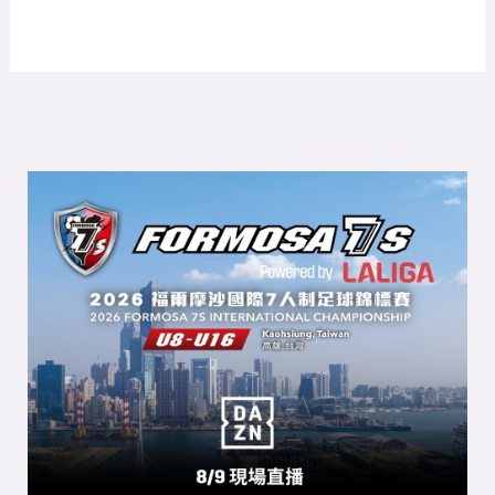
熱門文章
30分鐘的震撼教育！從西甲U16對決 看見台灣與
世界足球的真實差距
劉炫緯頭槌進球 首位對J聯盟球隊破門的台灣球
員
中華足協重啟「菁英計畫」結合FIFA TDS全面打
造各縣市青訓體系
192隊、1萬人湧入高雄！ FORMOSA 7s掀足球
經濟、創造逾3億元足球商機