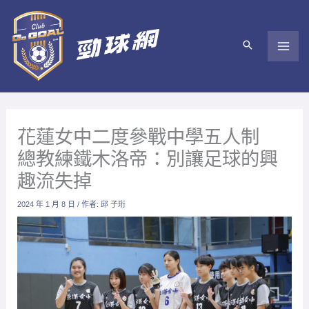
跳
至
主
要
內
容
花蓮女中二度參戰中學五人制
總教練鐵木洛帝：別讓足球的興
趣流失掉
2024 年 1 月 8 日
/ 作者:
邱 子珩