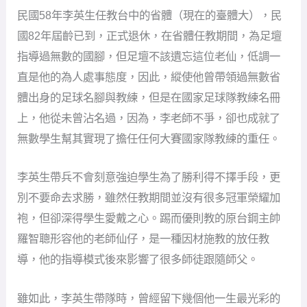
民國58年李英生任教台中的省體（現在的臺體大），民
國82年屆齡已到，正式退休，在省體任教期間，為足壇
指導過無數的國腳，但足壇不該遺忘這位老仙，低調一
直是他的為人處事態度，因此，縱使他曾帶領過無數省
體出身的足球名腳與教練，但是在國家足球隊教練名冊
上，他從未曾沾名過，因為，李老師不爭，卻也成就了
無數學生幫其實現了擔任任何大賽國家隊教練的重任。
李英生帶兵不會刻意強迫學生為了勝利得不擇手段，更
別不要命去求勝，雖然任教期間並沒有很多冠軍榮耀加
袍，但卻深得學生愛戴之心。踢而優則教的原台鋼主帥
羅智聰形容他的老師仙仔，是一種因材施教的放任教
導，他的指導模式後來影響了很多師徒跟隨師父。
雖如此，李英生帶隊時，曾經留下幾個他一生最光彩的