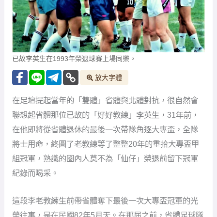
已故李英生在1993年榮退球賽上場同樂。
放大字體
在足壇提起當年的「雙體」省體與北體對抗，很自然會
聯想起省體那位已故的「好好教練」李英生，31年前，
在他即將從省體退休的最後一次帶隊角逐大專盃，全隊
將士用命，終圓了老教練等了整整20年的重拾大專盃甲
組冠軍，熟識的圈內人莫不為「仙仔」榮退前留下冠軍
紀錄而喝采。
這段李老教練生前帶省體奪下最後一次大專盃冠軍的光
榮往事，是在民國82年5月天。在那屆之前，省體足球隊