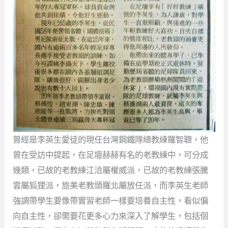
曾經是李英生愛徒的現任台灣鋼鐵隊總教練羅智聰，他
曾在受訪中提起，在足壇赫赫有名的老教練中，可分成
幾類，已故的老教練江洽屬權威派，已故的老教練張騰
雲屬狐狸派，旅美老教頭羅北屬放任派，而李英生老師
強調帶學生要像帶實習老師一樣要培養自主性，看似偏
向自主性，卻需要花更多心力來深入了解學生，包括個