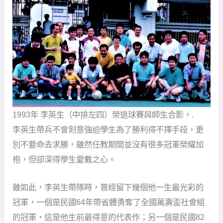
1993年 李英生（中排左四）榮退球賽與師生合影。.
李英生帶兵不會刻意強迫學生為了勝利得不擇手段，更
別不要命去求勝，雖然任教期間並沒有很多冠軍榮耀加
袍，但卻深得學生愛戴之心。
雖如此，李英生帶隊時，曾經留下幾個他一生最光彩的
冠軍，一個是民國64年帶省體勇奪了全國萬壽盃社會組
的冠軍，這是他生前最得意的代表作；另一個是民國82