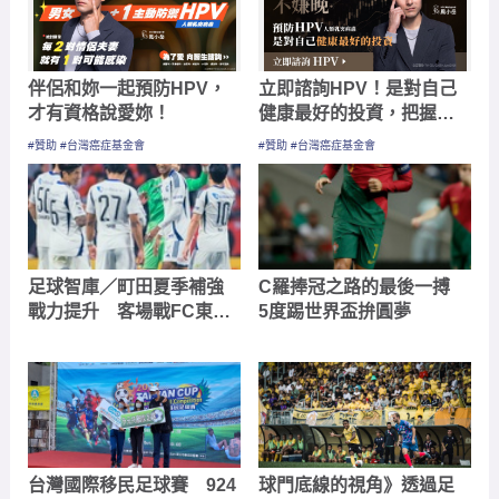
伴侶和妳一起預防HPV，
立即諮詢HPV！是對自己
才有資格說愛妳！
健康最好的投資，把握現
在不嫌晚！
#贊助 #台灣癌症基金會
#贊助 #台灣癌症基金會
足球智庫／町田夏季補強
C羅捧冠之路的最後一搏
戰力提升 客場戰FC東京
5度踢世界盃拚圓夢
推雙進球
台灣國際移民足球賽 924
球門底線的視角》透過足