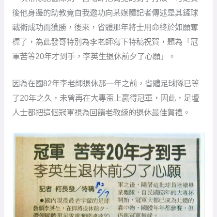
後他身邊的助教竟自我邀功向某媒體記者傳述是其鏟球
戰術成功而獲勝，後來，省體那年將士用命終於如願奪
標了，為此發哥特別為李老師寫下特稿祝賀，題為「冠
軍苦等20年才到手，李英生退休前夕了心願」。
因為在國82年李老師退休那一年之前，省體足球隊已等
了20年之久，未曾再在大專盃上贏得冠軍，因此，足壇
人士都把這個冠軍視為回饋老教練的退休最佳賀禮。