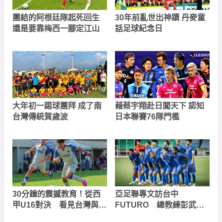
團結的阿根廷隊起死回生
30年前亂世出神蹟 丹麥童
還是要靠梅西一腳定江山
話足球紀念日
大年初一踢球團拜 成了南
藉蔡宇翔赴日闖天下 認知
台灣傳統賀歲波
日本聯賽76隊門檻
30分鐘的震撼教育！從西
亞足聯專文訪台中
甲U16對決 看見台灣與世
FUTURO 總教練彭武
界足球的真實差距
松：願意迎接任何高水準