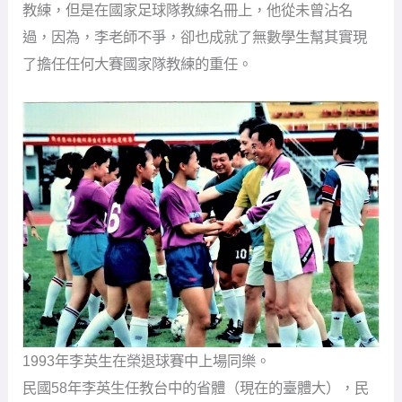
教練，但是在國家足球隊教練名冊上，他從未曾沾名
過，因為，李老師不爭，卻也成就了無數學生幫其實現
了擔任任何大賽國家隊教練的重任。
1993年李英生在榮退球賽中上場同樂。
民國58年李英生任教台中的省體（現在的臺體大），民