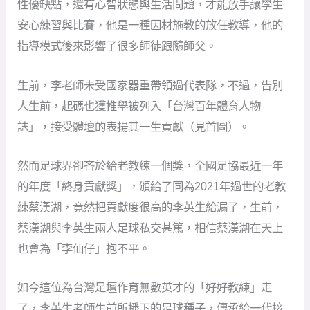
性優缺點，還有心智狀態與生活問題，才能放手讓學生
安心練習與比賽，他是一種因材施教的放任教導，他的
指導模式後來影響了很多師徒跟隨師父。
生前，李老師未受國家器重帶領過代表隊，不過，告別
人生前，起碼也獲推舉被列入「台灣百年體育人物
誌」，接受體壇的表揚其一生貢獻（見首圖）。
然而足球界卻吝於給老教練一個獎，全國足協最近一年
的年度「終身貢獻獎」，頒給了同為2021年過世的老教
練蔡漢湖，竟然把貢獻度很高的李英生給漏了，生前，
蔡漢湖與李英生兩人足球私交甚篤，相信蔡漢湖在天上
也會為「李仙仔」抱不平。
如今這位為台灣足壇作育無數英才的「好好教練」走
了，李英生老師生前所播下的足球種子，傳承給一代接