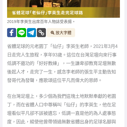
2019年李英生出席百年人物誌受表揚。
放大字體
省體足球的元老園丁「仙仔」李英生老師，2021年3月4
日走完人生旅程，享年93歲。這位在台灣足壇向來行事
低調不邀功的「好好教練」，一生謙卑卻教育足壇無數
後起人才，走完了一生，感念李老師的張生平主動告知
發哥代為發聲，應歌頌這位平凡而偉大的恩師。
在台灣足壇上，多少個為我們這塊土地默默奉獻的老園
丁，而在省體人口中尊稱叫「仙仔」的李英生，他在足
壇看似平凡卻不該被遺忘，低調一直是他的為人處事態
度，因此，縱使他曾帶領過無數省體出身的足球名腳與