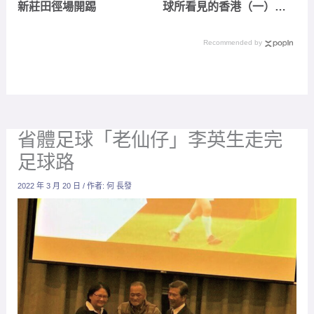
新莊田徑場開踢
球所看見的香港（一）：
港會國際七人足球賽與港
超最終輪
Recommended by
省體足球「老仙仔」李英生走完
足球路
2022 年 3 月 20 日
/ 作者:
何 長發