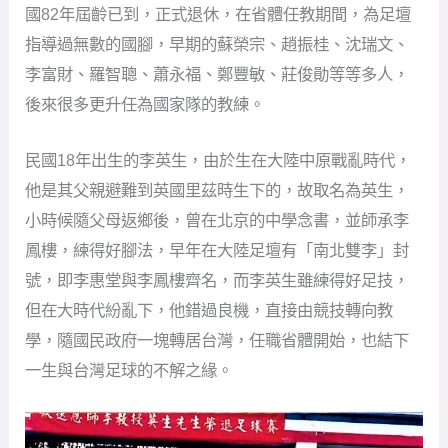
國82年屆齡已到，正式退休，在省體任教期間，為足壇
指導過無數的國腳，早期的蘇榮宗、趙振桂、沈瑞文、
李富財、羅智聰、蕭永福、鄭豐敏、莊俊勛等等多人，
後來很多更升任為國家隊的教練。
民國18年出生的李英生，由於生在大陸中原戰亂時代，
他是其父親避難到英國里茲時生下的，故取名為英生，
小時候隨父母返鄉後，曾在北京的中學念書，並師承李
鳳樓，練得好腳法，早年在大陸足壇有「南北雙李」封
號，即李惠堂與李鳳樓齊名，而李英生雖練得好足技，
但在大時代紛亂下，他錯過良機，直接由競技轉向教
學，隨國民政府一塊轉居台灣，任職省體開始，也結下
一生與台灣足球的不解之緣。