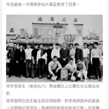
年他最後一次帶隊參加大專盃奪得了冠軍。
早年李英生（後排右六）帶省體北上比賽在台北車站合
影.
發哥當時在民生報主跑足球新聞，對李老師退休前最後
一次帶隊記憶深刻，首場即把衛冕的對手打敗，可是賽