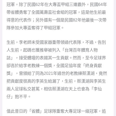
冠軍，除了民國62年在大專盃甲組三連霸外，民國64年
帶省體勇奪了全國萬壽盃社會組的冠軍，這是他生前最
得意的代表作；另外還有一個是民國82年他最後一次帶
隊參加大專盃奪得了甲組冠軍。
生前，李老師未受國家器重帶領過代表隊，不過，告別
人生前，起碼也獲推舉被列入「台灣百年體育人物
誌」，接受體壇的表揚其一生貢獻。然而，至今足球界
卻吝於給李老教練一個獎，全國足協年度「終身貢獻
獎」，曾頒給了同為2021年過世的老教練蔡漢湖，竟然
把貢獻度很高的李英生給漏了，生前，蔡漢湖與李英生
兩人足球私交甚篤，相信蔡漢湖在天上也會為「李仙
仔」抱不平。
值此昔日的「省體」足球隊重奪大專足球一級冠軍，追