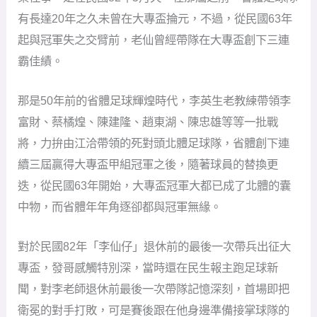
有長達20年之久未曾在大專盃掄元，不過，從民國63年
起與冠軍失之交臂前，老仙曾經帶隊在大專盃創下三連
霸佳績。
那是50年前的省體足球輝煌時代，李英生老教練帶領李
富財、蔡橘煌、陳建隆、趙東湖、陳忠雄等等一批戰
將，力拚由江洽帶領的死對頭北體足球隊，省體創下連
續三屆贏得大專盃甲組冠軍之後，隨著球員的替換更
迭，從民國63年開始，大專盃冠軍大都已成了北體的囊
中物，而省體年年角逐卻都與冠軍無緣。
對於民國82年「李仙仔」退休前的最後一次帶兵出征大
專盃，發哥感觸特別深，當時還在民生報主跑足球新
聞，對李老師退休前最後一次帶隊記憶深刻，首場即把
衛冕的對手打敗，可是賽後跟在他身邊準備接掌球隊的