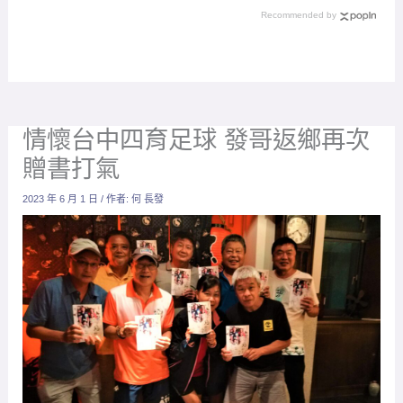
挑戰
Recommended by
情懷台中四育足球 發哥返鄉再次
贈書打氣
2023 年 6 月 1 日
/ 作者:
何 長發