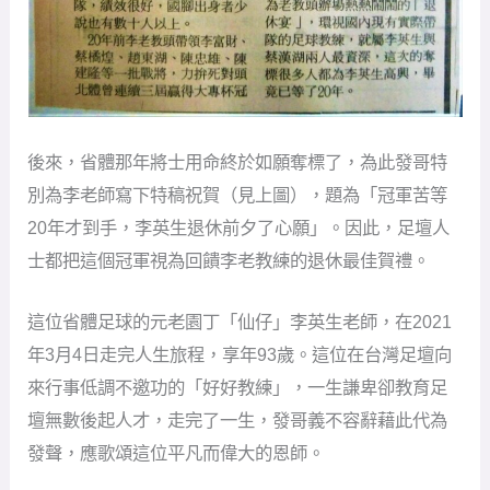
後來，省體那年將士用命終於如願奪標了，為此發哥特
別為李老師寫下特稿祝賀（見上圖），題為「冠軍苦等
20年才到手，李英生退休前夕了心願」。因此，足壇人
士都把這個冠軍視為回饋李老教練的退休最佳賀禮。
這位省體足球的元老園丁「仙仔」李英生老師，在2021
年3月4日走完人生旅程，享年93歲。這位在台灣足壇向
來行事低調不邀功的「好好教練」，一生謙卑卻教育足
壇無數後起人才，走完了一生，發哥義不容辭藉此代為
發聲，應歌頌這位平凡而偉大的恩師。