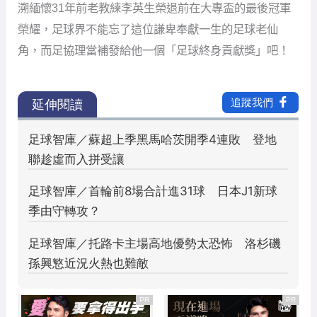
溯緬懷31年前老教練李英生榮退前在大專盃的最後冠軍
榮耀，足球界不能忘了這位謙卑奉獻一生的足球老仙
角，而足協理當補發給他一個「足球終身貢獻獎」吧！
PR
PR