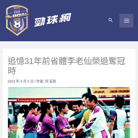
跳
至
主
要
內
容
追憶31年前省體李老仙榮退奪冠
時
2024 年 4 月 5 日
/ 作者:
何 長發