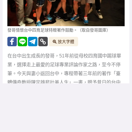
發哥情懷台中四育足球特贈著作鼓勵。（取自發哥圖庫）
放大字體
在台中出生成長的發哥，51年前從母校四育國中踢球畢
業，選擇走上最愛的足球專業評論作家之路，至今不停
筆。今天與妻小返回台中，專程帶著三年前的著作「臺
體傳奇教授陳定雄悲壯美人生」一書，贈予昔日的台中
四育足球隊的學弟妹，希望昔日被視為台灣足球沙漠地
的台中市，如今正式綻放出頭天，成功超越過去領頭的
高雄、台北及花蓮，成為台灣足球新勢鎮。
早年台中參加省運(區運會)足球賽，實力弱常借重當年還