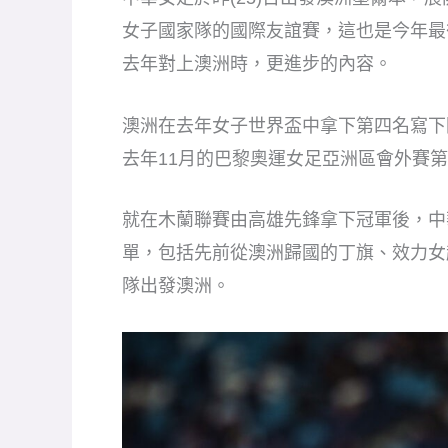
女子國家隊的國際友誼賽，這也是今年最
去年對上澳洲時，更進步的內容。
澳洲在去年女子世界盃中拿下第四名寫下
去年11月的巴黎奧運女足亞洲區會外賽
就在木蘭聯賽由高雄先鋒拿下冠軍後，中
單，包括先前從澳洲歸國的丁旗、效力女
隊出發澳洲。