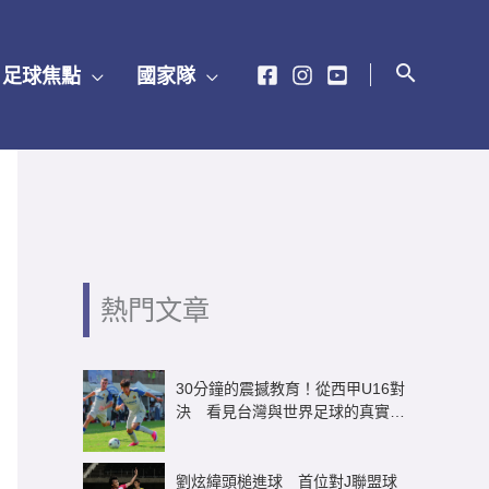
足球焦點
國家隊
熱門文章
30分鐘的震撼教育！從西甲U16對
決 看見台灣與世界足球的真實差
距
劉炫緯頭槌進球 首位對J聯盟球