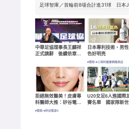
中華足協理事長王麟祥
日本專利技術，男性
正式請辭 後續依章程
色好明亮
程序啟動交接與補任
#贊助 #三得利健康網路商店
PR
拒絕無效醫美！皮膚專
U20女足6人進國際
科醫師大推：矽谷電波
賽名單 國家隊新世
X 讓肌膚由內而外更強
接班梯隊
#贊助 #矽谷電波X
韌