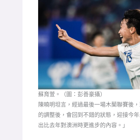
蘇育萱。（圖：彭善豪攝）
陳曉明坦言，經過最後一場木蘭聯賽後，
的調整後，會回到不錯的狀態，迎接今年
出比去年對澳洲時更進步的內容。」