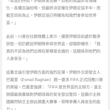
「就我們所知，伊朗將會出賽。目前的氛圍非常情緒
化，各種言論紛飛，但最終決定權在伊朗足協手中，而
截至目前為止，伊朗足協已明確告知我們會參加世界
盃。」
此前，川普在社群媒體上表示，儘管伊朗目前處於戰爭
狀態，但仍歡迎伊朗隊參與世界盃，卻隨即補充：「我
真的不認為他們出現在那裡是合適的，這關係到他們的
人身安全。」
這番言論引發伊朗方面的強烈反彈。伊朗外交部發言人
巴蓋里（Esmail Baghaei）週一要求 FIFA 正式回應川普
的質疑。巴蓋里強調：「FIFA 是世界盃的主辦方，當主
辦國最高層級對伊朗球員的安全發出警訊，這顯示主辦
國顯然缺乏主辦此類重大賽事、保障參賽人員安全的能
力。」