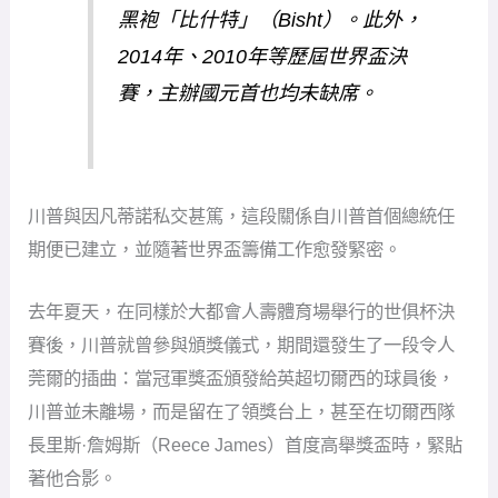
黑袍「比什特」（Bisht）。此外，
2014年、2010年等歷屆世界盃決
賽，主辦國元首也均未缺席。
川普與因凡蒂諾私交甚篤，這段關係自川普首個總統任
期便已建立，並隨著世界盃籌備工作愈發緊密。
去年夏天，在同樣於大都會人壽體育場舉行的世俱杯決
賽後，川普就曾參與頒獎儀式，期間還發生了一段令人
莞爾的插曲：當冠軍獎盃頒發給英超切爾西的球員後，
川普並未離場，而是留在了領獎台上，甚至在切爾西隊
長里斯·詹姆斯（Reece James）首度高舉獎盃時，緊貼
著他合影。