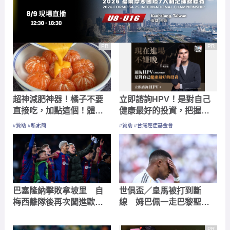
PR
PR
超神減肥神器！橘子不要
立即諮詢HPV！是對自己
直接吃，加點這個！體重
健康最好的投資，把握現
天天下降
在不嫌晚！
#贊助 #新素簡
#贊助 #台灣癌症基金會
巴塞隆納擊敗拿坡里 自
世俱盃／皇馬被打到斷
梅西離隊後再次闖進歐冠8
線 姆巴佩一走巴黎聖日
強
耳曼開始贏了
PR