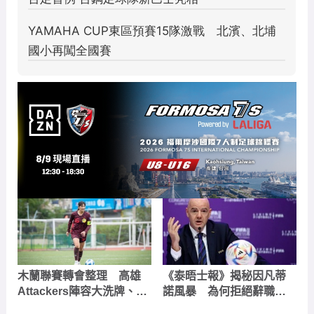
木蘭聯賽轉會整理 高雄
《泰晤士報》揭秘因凡蒂
Attackers陣容大洗牌、新
諾風暴 為何拒絕辭職？
北航源引進日籍雙星
誰將成為 FIFA 新掌門人？