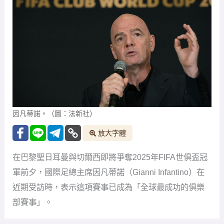
因凡蒂諾。（圖：法新社）
放大字體
在巴黎聖日耳曼與切爾西即將爭奪2025年FIFA世俱盃冠
軍前夕，國際足總主席因凡蒂諾（Gianni Infantino）在
近期受訪時，表示這項賽事已成為「全球最成功的俱樂
部賽事」。