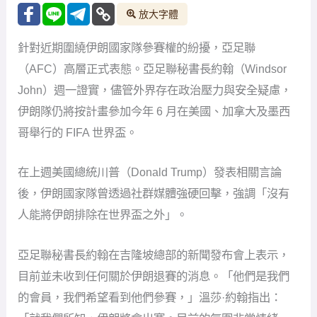
放大字體
針對近期圍繞伊朗國家隊參賽權的紛擾，亞足聯
（AFC）高層正式表態。亞足聯秘書長約翰（Windsor
John）週一證實，儘管外界存在政治壓力與安全疑慮，
伊朗隊仍將按計畫參加今年 6 月在美國、加拿大及墨西
哥舉行的 FIFA 世界盃。
在上週美國總統川普（Donald Trump）發表相關言論
後，伊朗國家隊曾透過社群媒體強硬回擊，強調「沒有
人能將伊朗排除在世界盃之外」。
亞足聯秘書長約翰在吉隆坡總部的新聞發布會上表示，
目前並未收到任何關於伊朗退賽的消息。「他們是我們
的會員，我們希望看到他們參賽，」溫莎·約翰指出：