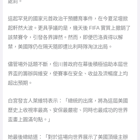
處罰。
這起罕見的國家元首政治干預體育事件，在今夏足壇掀
起軒然大波。更具爭議的是，幾天後 FIFA 實質上撤銷了
該禁賽令，引發各界譁然。然而，即便巴洛貢得以解
禁，美國隊仍在隔天隨即遭比利時隊淘汰出局。
儘管場外話題不斷，但川普政府在幕後積極協助本屆世
界盃的籌辦與維安，使賽事在安全、收益及流暢度上均
超出預期。
白宮發言人萊維特表示：「總統的出席，將為這屆美國
歷史上收視率最高、安保最嚴密、同時也最成功的世界
盃畫上圓滿句點。」
她最後總結道：「對於這場向世界展示了美國頂級主辦