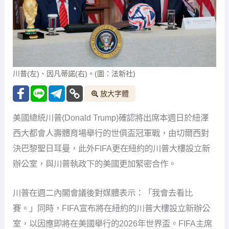
川普(左)、因凡蒂諾(右)。(圖：法新社)
放大字體
美國總統川普(Donald Trump)確認將出席本週日於紐澤
西大都會人壽體育場舉行的世俱盃冠軍戰，由切爾西對
決巴黎聖日耳曼，此外FIFA更在紐約的川普大樓設立新
辦公室，與川普執政下的美國更加緊密合作。
川普在週二內閣會議後對媒體表示：「我會去看比
賽。」同時，FIFA宣布將在紐約的川普大樓設立新辦公
室，以因應即將在美國舉行的2026年世界盃。FIFA主席