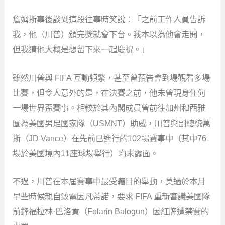
詹姆斯事後談到這段往事時笑說：「之前工作人員告訴
我，他（川普）頒完獎就會下台。我本以為他會走開，
但我猜他大概是想留下來一起慶祝。」
雖然川普與 FIFA 互動頻繁，甚至曾預告會到場觀看多場
比賽，但令人意外的是，在決賽之前，他未曾現身任何
一場世界盃賽事。相較於其內閣成員曾前往加州和西雅
圖為美國男足國家隊（USMNT）助威，川普與副總統萬
斯（JD Vance）在先前已進行的102場賽事中（其中76
場於美國境內11座球場舉行）均未露面。
不過，川普在本屆賽事中最受矚目的舉動，莫過於本月
早些時候親自致電因凡蒂諾，要求 FIFA 重新審議美國隊
前鋒福拉林·巴洛貢（Folarin Balogun）因紅牌遭禁賽的