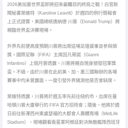
2026美加墨世界盃即將迎來最矚目的終局之戰！白宮新
聞秘書萊維特（Karoline Leavitt）於週四的例行簡報會
上正式證實，美國總統唐納德·川普（Donald Trump）將
親臨世界盃決賽現場。
外界先前便高度預期川普將出席這場足壇盛事並參與頒
獎。國際足聯（FIFA）主席因凡蒂諾（Gianni
Infantino）上個月曾透露，川普將親自現身頒發冠軍獎
盃。不過，由於川普在此前美、加、墨三國聯辦的各場
賽事中均未曾露面，一度引發外界猜測他是否會缺席。
萊維特透露，川普將於週五率先前往紐約市，出席在曼
哈頓川普大廈舉行的 FIFA 官方招待會；隨後，他將於週
日前往新澤西州東盧瑟福的大都會人壽體育場（MetLife
Stadium），現場觀看衛冕軍阿根廷對決無敵艦隊西班牙