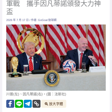
軍戰 攜手因凡蒂諾頒發大力神
盃
2026 年 7 月 17 日
/ 作者:
GoGoal 勁球網
川普(左)、因凡蒂諾(右)。(圖：法新社)
放大字體