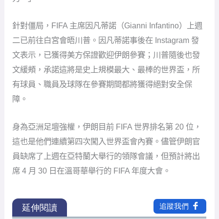
針對僵局，FIFA 主席因凡蒂諾（Gianni Infantino）上週
二已前往白宮會晤川普。因凡蒂諾事後在 Instagram 發
文表示，已獲得美方保證歡迎伊朗參賽；川普隨後也發
文緩頰，承諾這將是史上規模最大、最棒的世界盃，所
有球員、職員及球隊在參賽期間都將獲得絕對安全保
障。
身為亞洲足壇強權，伊朗目前 FIFA 世界排名第 20 位，
這也是他們連續第四次闖入世界盃會內賽。儘管伊朗官
員缺席了上週在亞特蘭大舉行的領隊會議，但預計將出
席 4 月 30 日在溫哥華舉行的 FIFA 年度大會。