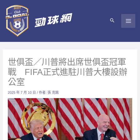
跳
至
主
要
內
容
世俱盃／川普將出席世俱盃冠軍
戰 FIFA正式進駐川普大樓設辦
公室
2025 年 7 月 10 日
/ 作者:
張 克銘