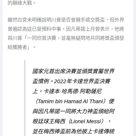
的巔峰大戰。
雖然白宮未明確說明川普是否會親手遞交獎盃，但外界
普遍認為這已是預料中事。因凡蒂諾上月曾表示，他將
與川普「一同欣賞決賽，並毫無疑問地共同將獎盃頒發
給獲勝者」。
國家元首出席決賽並頒獎實屬世界
盃慣例。2022年卡達世界盃決賽
上，卡達本·哈馬德·阿勒薩尼
（Tamim bin Hamad Al Thani）便
與因凡蒂諾一同將大力神盃頒給阿
根廷球王梅西（Lionel Messi），
並在梅西捧盃前為他披上卡達傳統