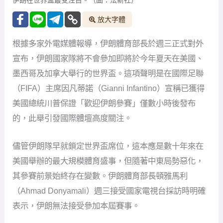
伊朗在世界盃最受注目。（圖：法新社）
放大字體
根據多家外電媒體報導，伊朗體育部長於週三正式對外
宣布，伊朗國家隊將不會參加即將於今年夏天在美國、
墨西哥及加拿大舉行的世界盃。這項聲明是在國際足聯
（FIFA）主席因凡蒂諾（Gianni Infantino）宣稱已獲得
美國總統川普保證「歡迎伊朗參賽」僅數小時後發布
的，此舉引發國際體壇高度關注。
儘管伊朗隊早就鎖定世界盃席位，這本應是數十年來在
美國舉辦的最大規模體育盛事，但隨著中東局勢惡化，
其參賽前景始終存在變數。伊朗體育部長頓雅馬利
（Ahmad Donyamali）週三接受國家電視台採訪時明確
表示，伊朗無法接受參加本屆賽事。