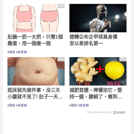
PR
肚腩一抓一大把，只需1個
德轉公布企甲球員身價
雞蛋，用一個瘦一個
安以恩排名第一
#贊助 #新素簡
PR
PR
起床就先做件事，沒三天
減肥首選，檸檬加它，堅
小腹就不見了! 肚子一天天
持一週，腰細了，瘦到你
變小！
懷疑人生
#贊助 #新素簡
#贊助 #新素簡
Recommended by