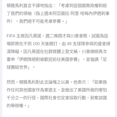
頓雅馬利直言不諱地指出：「考慮到這個腐敗政權刺殺
了我們的領袖（指上週末阿亞圖拉·阿里·哈梅內伊遇刺事
件），我們絕不可能考慮參賽。」
FIFA 主席因凡蒂諾，週二晚間才與川普會晤，試圖為這
場即將在不到 100 天後開打、由 48 支球隊參與的盛會掃
清障礙。因凡蒂諾在社群媒體上發文稱，川普總統再次
重申「伊朗隊絕對被歡迎前往美國參賽」，並強調「足
球團結世界」。
然而，頓雅馬利對此言論嗤之以鼻，他表示：「如果換
作任何其他國家作為東道主，並做出了美國所做的哪怕
千分之一的行徑，國際社會也定會採取行動，剝奪該國
的舉辦權。」