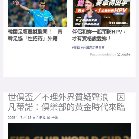
韓國足壇震撼醜聞！ 南
伴侶和妳一起預防HPV，
韓足協「性招待」外籍裁
才有資格說愛妳！
判，西村雄一、伊爾馬托
#贊助 #台灣癌症基金會
夫等名哨捲入爭議
Recommended by
世俱盃／不理外界質疑聲浪 因
凡蒂諾：俱樂部的黃金時代來臨
2025 年 7 月 13 日
/ 作者:
邱 子珩