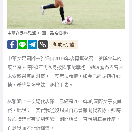
中華女足林雅涵。(圖：路皓惟攝)
放大字體
中華女足國腳林雅涵自2019年後再獲徵召，參與今年的
東亞盃。時隔3年再次身披國家隊戰袍，她透露過去曾因
未受徵召感到沮喪，一度無法釋懷，如今已經調適好心
情，希望帶領學妹一起拚下去。
林雅涵上一次踢代表隊，已經是2019年的國際女子友誼
賽，她說：「其實我從沒想過自己會離開代表隊，那時
候心情確實有受到影響，剛開始會一直想到底為什麼，
直到後面才漸漸釋懷。」