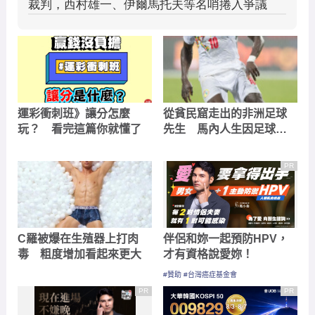
運彩衝刺班》讓分怎麼
從貧民窟走出的非洲足球
玩？ 看完這篇你就懂了
先生 馬內人生因足球改
變
PR
C羅被爆在生殖器上打肉
伴侶和妳一起預防HPV，
毒 粗度增加看起來更大
才有資格說愛妳！
#贊助 #台灣癌症基金會
PR
PR