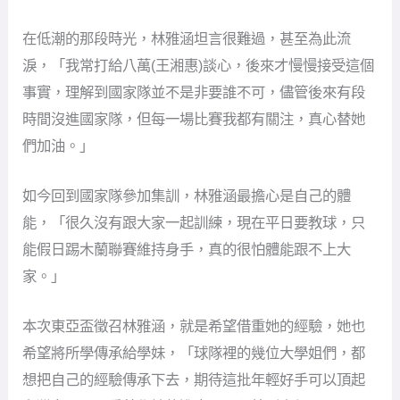
在低潮的那段時光，林雅涵坦言很難過，甚至為此流
淚，「我常打給八萬(王湘惠)談心，後來才慢慢接受這個
事實，理解到國家隊並不是非要誰不可，儘管後來有段
時間沒進國家隊，但每一場比賽我都有關注，真心替她
們加油。」
如今回到國家隊參加集訓，林雅涵最擔心是自己的體
能，「很久沒有跟大家一起訓練，現在平日要教球，只
能假日踢木蘭聯賽維持身手，真的很怕體能跟不上大
家。」
本次東亞盃徵召林雅涵，就是希望借重她的經驗，她也
希望將所學傳承給學妹，「球隊裡的幾位大學姐們，都
想把自己的經驗傳承下去，期待這批年輕好手可以頂起