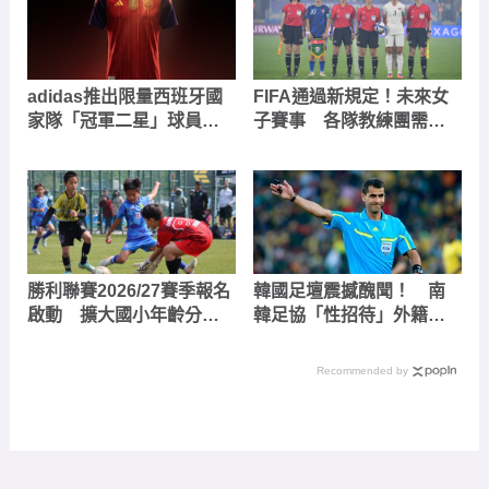
adidas推出限量西班牙國
FIFA通過新規定！未來女
家隊「冠軍二星」球員版
子賽事 各隊教練團需至
球衣 20日限量發售
少有一名女性教練
勝利聯賽2026/27賽季報名
韓國足壇震撼醜聞！ 南
啟動 擴大國小年齡分
韓足協「性招待」外籍裁
組、引進升降級制度打造
判，西村雄一、伊爾馬托
包容性舞台
夫等名哨捲入爭議
Recommended by