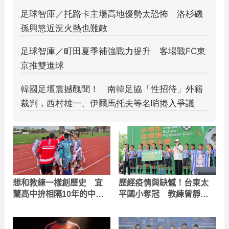
想和教練一樣創歷史 宜
歷經疫情與缺憾！台東太
蘭高中拚相隔10年的中學
平國小奪冠 教練曾靜欣
聯賽冠軍
透露「約束力」與「最棒
的慶祝」