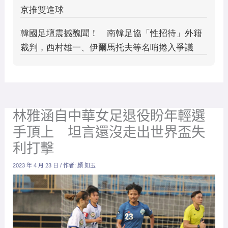
林雅涵自中華女足退役盼年輕選
手頂上 坦言還沒走出世界盃失
利打擊
2023 年 4 月 23 日
/ 作者:
顏 如玉