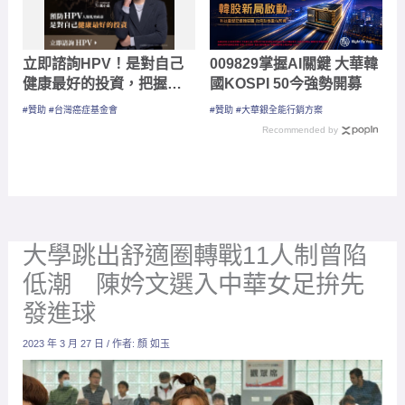
立即諮詢HPV！是對自己
009829掌握AI關鍵 大華韓
健康最好的投資，把握現
國KOSPI 50今強勢開募
在不嫌晚！
#贊助 #台灣癌症基金會
#贊助 #大華銀全能行銷方案
Recommended by
大學跳出舒適圈轉戰11人制曾陷
低潮 陳妗文選入中華女足拚先
發進球
2023 年 3 月 27 日
/ 作者:
顏 如玉