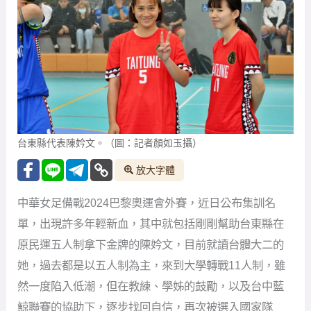
台東縣代表陳妗文。（圖：記者顏如玉攝）
放大字體
中華女足備戰2024巴黎奧運會外賽，近日公布集訓名
單，出現許多年輕新血，其中就包括剛剛幫助台東縣在
原民運五人制拿下金牌的陳妗文，目前就讀台體大二的
她，過去都是以五人制為主，來到大學轉戰11人制，雖
然一度陷入低潮，但在教練、學姊的鼓勵，以及台中藍
鯨聯賽的協助下，逐步找回自信，再次被選入國家隊