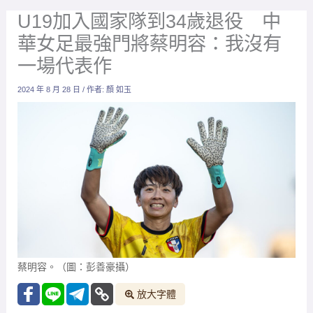
U19加入國家隊到34歲退役 中
華女足最強門將蔡明容：我沒有
一場代表作
2024 年 8 月 28 日
/ 作者:
顏 如玉
蔡明容。（圖：彭善豪攝）
放大字體