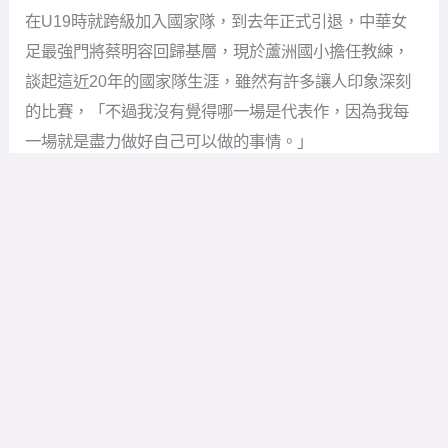
在U19時就跨級加入國家隊，到去年正式引退，中華女
足最強門將蔡明容回歸基層，現於蘆洲國小擔任教練，
談起這近20年的國家隊生涯，雖然有許多讓人印象深刻
的比賽，「不過我沒有覺得哪一場是代表作，因為我每
一場就是盡力做好自己可以做的事情。」
談起生涯最印象深刻的比賽，就是2018年雅加達亞運8強
對上越南，「當時我們和越南算是五五波、有贏有輸，
不過這場很關鍵，大家都一條心、很想贏下來，那時候
延長賽又PK，我就很希望我能堅持住，最後贏球心情就
是爽，很開心有一個突破、回到亞洲4強。」