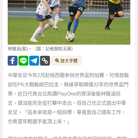
林雅涵(藍)。（圖：記者顏如玉攝）
放大字體
中華女足今年2月赴紐西蘭參與世界盃附加賽，可惜首戰
卻在PK大戰輸給巴拉圭，無緣爭取暌違32年的世界盃門
票，近日代表台北熊讚PlayOne的資深後衛林雅涵坦
言，還沒能完全從打擊中走出，但自己也正式退出中華
女足，「這本來就是一個目標，畢竟我自己還有工作，
也希望年輕選手能頂上來。」