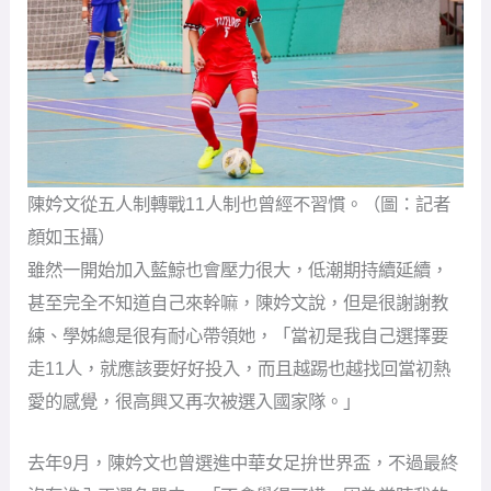
陳妗文從五人制轉戰11人制也曾經不習慣。（圖：記者
顏如玉攝）
雖然一開始加入藍鯨也會壓力很大，低潮期持續延續，
甚至完全不知道自己來幹嘛，陳妗文說，但是很謝謝教
練、學姊總是很有耐心帶領她，「當初是我自己選擇要
走11人，就應該要好好投入，而且越踢也越找回當初熱
愛的感覺，很高興又再次被選入國家隊。」
去年9月，陳妗文也曾選進中華女足拚世界盃，不過最終