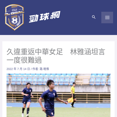
跳
至
主
要
內
容
久違重返中華女足 林雅涵坦言
一度很難過
2022 年 7 月 14 日
/ 作者:
路 皓惟