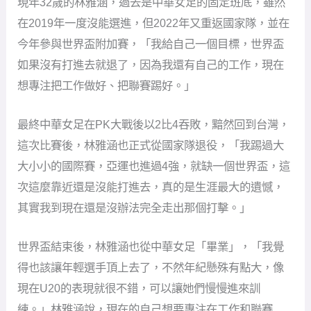
現年32歲的林雅涵，過去是中華女足的固定班底，雖然
在2019年一度沒能選進，但2022年又重返國家隊，並在
今年參與世界盃附加賽，「我給自己一個目標，世界盃
如果沒有打進去就退了，因為我還有自己的工作，現在
想專注把工作做好、把聯賽踢好。」
最終中華女足在PK大戰後以2比4吞敗，黯然回到台灣，
這次比賽後，林雅涵也正式從國家隊退役，「我踢過大
大小小的國際賽，亞運也進過4強，就缺一個世界盃，這
次這麼靠近還是沒能打進去，真的是生涯最大的遺憾，
其實我到現在還是沒辦法完全走出那個打擊。」
世界盃結束後，林雅涵也從中華女足「畢業」，「我覺
得也該讓年輕選手頂上去了，不然年紀懸殊有點大，像
現在U20的表現就很不錯，可以讓她們慢慢進來訓
練。」林雅涵說，現在的自己想要專注在工作和聯賽