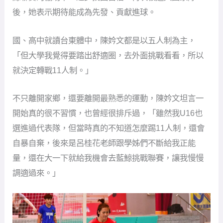
後，她表示期待能成為先發、貢獻進球。
國、高中就讀台東體中，陳妗文都是以五人制為主，
「但大學我覺得要踏出舒適圈，去外面挑戰看看，所以
就決定轉戰11人制。」
不只離開家鄉，還要離開最熟悉的運動，陳妗文坦言一
開始真的很不習慣，也曾經很排斥過，「雖然我U16也
選進過代表隊，但當時真的不知道怎麼踢11人制，還會
自暴自棄，後來是呂桂花老師跟學姊們不斷給我正能
量，還在大一下就給我機會去藍鯨挑戰聯賽，讓我慢慢
調適過來。」