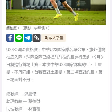
簡柏庭。（攝影：李瑋儒。）
放大字體
U23亞洲盃資格賽，中華U23國家隊名單公布，旅外僅簡
柏庭入隊，球隊全隊已經提前前往約旦進行集訓，9月3
日將進行首場比賽。本次中華U23國家隊與約旦、土庫
曼、不丹同組，首戰面對土庫曼，第二場面對約旦，第
三場面對不丹。
總教練 — 洪慶懷
助理教練 — 蘇德財
助理教練 — 林吉福