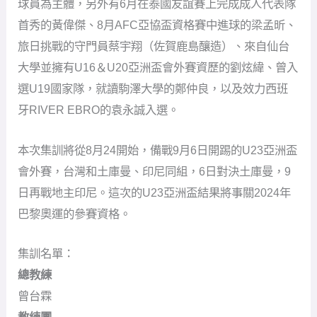
球員為主體，另外有6月在泰國友誼賽上完成成人代表隊
首秀的黃偉傑、8月AFC亞協盃資格賽中進球的梁孟昕、
旅日挑戰的守門員蔡宇翔（佐賀鹿島釀造）、來自仙台
大學並擁有U16＆U20亞洲盃會外賽資歷的劉炫緯、曾入
選U19國家隊，就讀駒澤大學的鄭仲良，以及效力西班
牙RIVER EBRO的袁永誠入選。
本次集訓將從8月24開始，備戰9月6日開踢的U23亞洲盃
會外賽，台灣和土庫曼、印尼同組，6日對決土庫曼，9
日再戰地主印尼。這次的U23亞洲盃結果將事關2024年
巴黎奧運的參賽資格。
集訓名單：
總教練
曾台霖
教練團