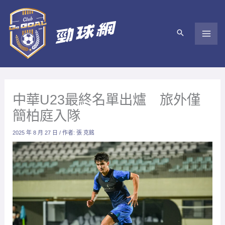
跳
至
主
要
內
容
中華U23最終名單出爐 旅外僅
簡柏庭入隊
2025 年 8 月 27 日
/ 作者:
張 克銘