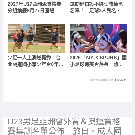
2027年U17亞洲盃資格賽
運動部首設不適任教練黑
分組抽籤8月27日登場 中
名單！ 足球3人列名、查
華隊分在第四檔次
核防護網引基層熱議
少踢一人上演逆轉秀 台
2025「AIA X SPURS」國
北明道國小奪少年盃6年級
小足球菁英盃落幕 熱刺
冠軍
國際發展教練來台指導
Recommended by
U23男足亞洲會外賽＆奧運資格
賽集訓名單公佈 旅日、成人國