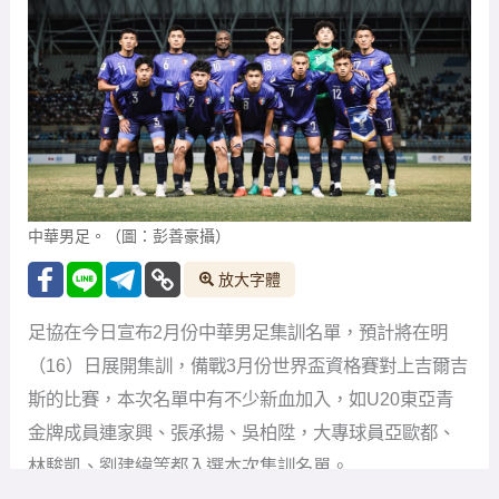
中華男足。（圖：彭善豪攝）
放大字體
足協在今日宣布2月份中華男足集訓名單，預計將在明
（16）日展開集訓，備戰3月份世界盃資格賽對上吉爾吉
斯的比賽，本次名單中有不少新血加入，如U20東亞青
金牌成員連家興、張承揚、吳柏陞，大專球員亞歐都、
林駿凱、劉建緯等都入選本次集訓名單。