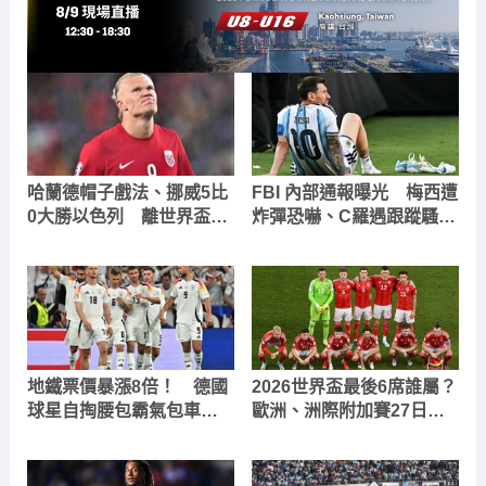
哈蘭德帽子戲法、挪威5比
FBI 內部通報曝光 梅西遭
0大勝以色列 離世界盃更
炸彈恐嚇、C羅遇跟蹤騷
近一步
擾、法裁判收 6,000 條死
亡威脅
地鐵票價暴漲8倍！ 德國
2026世界盃最後6席誰屬？
球星自掏腰包霸氣包車請
歐洲、洲際附加賽27日引
球迷免費搭乘
燃戰火 48強版圖即將完
整