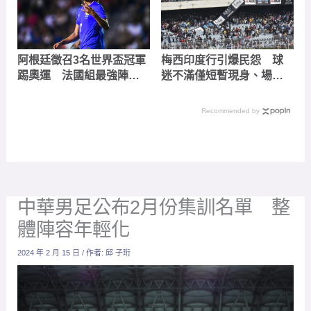
阿根廷徵召3名世界盃冠軍
梅西印度行引爆民怨 球
踢奧運 法國組最強陣容
迷不滿僅短暫現身、場內
盼將金牌留在巴黎
爆發失控衝突
Recommended by
中華男足公布2月份集訓名單 整
體陣容年輕化
2024 年 2 月 15 日
/ 作者:
邱 子珩