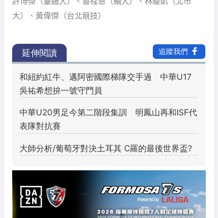
許博傑（臺體大）、魯程恩（輔大）、林駿凱（北市
大）、黃偉傑（台北競技）