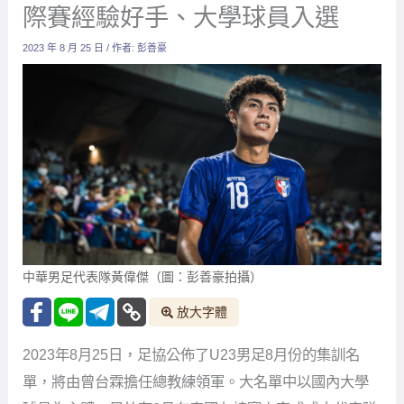
際賽經驗好手、大學球員入選
2023 年 8 月 25 日
/ 作者:
彭善豪
中華男足代表隊黃偉傑（圖：彭善豪拍攝）
放大字體
2023年8月25日，足協公佈了U23男足8月份的集訓名
單，將由曾台霖擔任總教練領軍。大名單中以國內大學