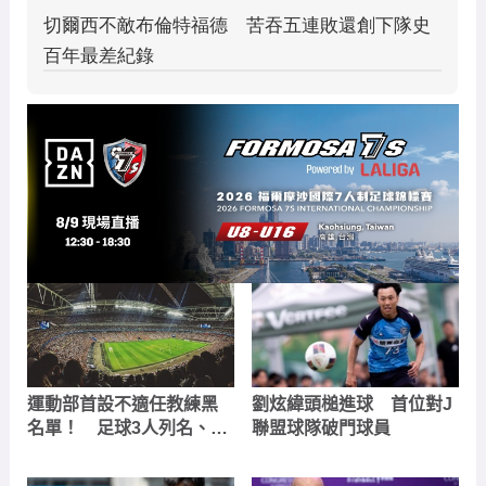
運動部首設不適任教練黑
劉炫緯頭槌進球 首位對J
名單！ 足球3人列名、查
聯盟球隊破門球員
核防護網引基層熱議