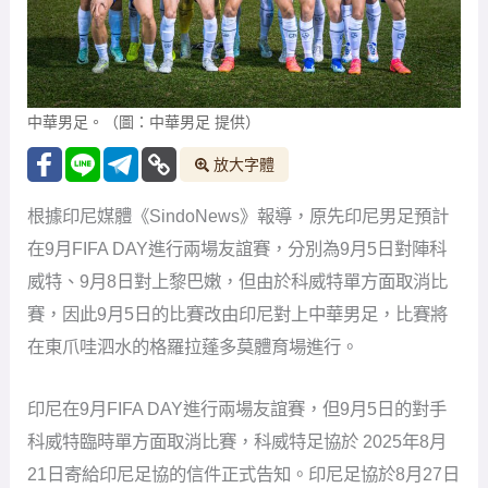
中華男足。（圖：中華男足 提供）
放大字體
根據印尼媒體《SindoNews》報導，原先印尼男足預計
在9月FIFA DAY進行兩場友誼賽，分別為9月5日對陣科
威特、9月8日對上黎巴嫩，但由於科威特單方面取消比
賽，因此9月5日的比賽改由印尼對上中華男足，比賽將
在東爪哇泗水的格羅拉蓬多莫體育場進行。
印尼在9月FIFA DAY進行兩場友誼賽，但9月5日的對手
科威特臨時單方面取消比賽，科威特足協於 2025年8月
21日寄給印尼足協的信件正式告知。印尼足協於8月27日