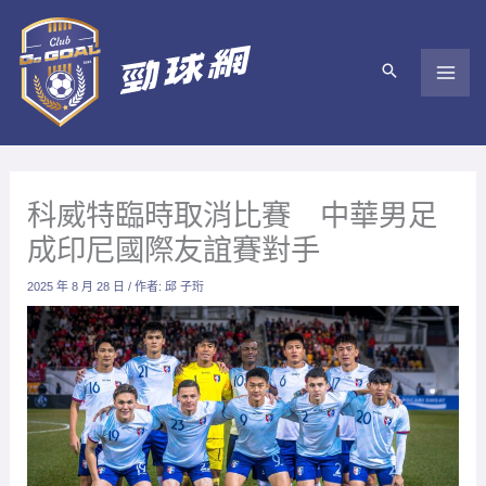
跳
至
主
要
內
容
科威特臨時取消比賽 中華男足
成印尼國際友誼賽對手
2025 年 8 月 28 日
/ 作者:
邱 子珩