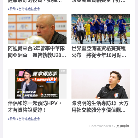
健康最好的投資，把握現
盼亞洲盃資格賽留下好表
在不嫌晚！
現
#贊助 #台灣癌症基金會
阿迪爾來台5年曾率中華隊
世界盃亞洲區資格賽賽程
闖亞洲盃 還曾執教U20、
公布 將從今年10月點燃
成人女子隊
戰火
PR
伴侶和妳一起預防HPV，
陳曉明的生活專訪1》大方
才有資格說愛妳！
用社交軟體分享價值觀
盼帶能量激勵有需要的人
#贊助 #台灣癌症基金會
Recommended by