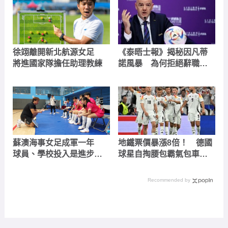
徐翊離開新北航源女足
《泰晤士報》揭秘因凡蒂
將進國家隊擔任助理教練
諾風暴 為何拒絕辭職？
誰將成為 FIFA 新掌門人？
蘇澳海事女足成軍一年
地鐵票價暴漲8倍！ 德國
球員、學校投入是進步關
球星自掏腰包霸氣包車請
鍵
球迷免費搭乘
Recommended by