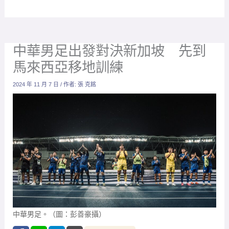
中華男足出發對決新加坡 先到
馬來西亞移地訓練
2024 年 11 月 7 日
/ 作者:
張 克銘
中華男足。（圖：彭善豪攝）