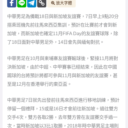
放大字體
中華男足為備戰18日與新加坡友誼賽，7日早上9點20分
搭乘班機先前往馬來西亞集訓，預計在比賽前才會到新
加坡，而新加坡也確定11月FIFA Day的友誼賽球隊，除
了18日面對中華男足外，14日會先與緬甸對抗。
中華男足在10月與柬埔寨友誼賽輸球後，緊接11月將對
決新加坡，由於中超、中甲賽事已經結束，因此在中國
踢球的台將預計將都可參與11月與新加坡的友誼賽，甚
至是12月在香港舉行的東亞盃。
中華男足7日就先出發前往馬來西亞進行移地訓練，預計
停留一個禮拜，15或是16日才會前往新加坡。過往雙方
交手4次，雙方各取2勝，去年雙方曾在友誼賽交手過一
次，當時新加坡以3比1取勝，2018年時中華男足主場則