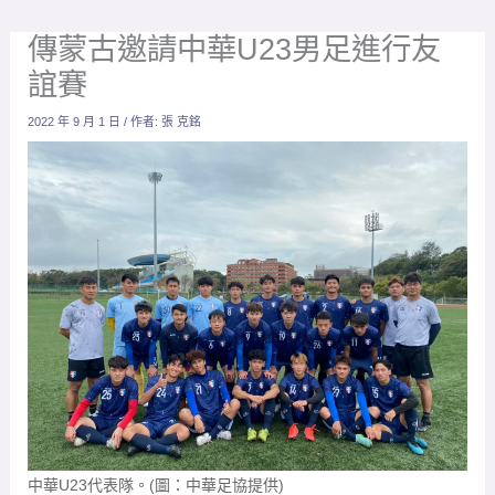
傳蒙古邀請中華U23男足進行友
誼賽
2022 年 9 月 1 日
/ 作者:
張 克銘
中華U23代表隊。(圖：中華足協提供)