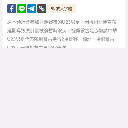
放大字體
原本預計會參加亞運賽事的U23男足，因杭州亞運宣布
延期導致原計劃被迫暫時取消，據傳蒙古足協邀請中華
U23男足代表隊到蒙古進行2場比賽，預計一場跟蒙古
U23、一場對蒙古男足代表隊。
如果亞運順利進行，中華U23代表隊是要去杭州亞運進
行比賽，不過最後官方宣佈因疫情延期，因此原本安排
的亞運賽事也被迫暫時取消，不過9月仍有FIFA的國際友
誼賽，各國大多都會安排友誼賽，而蒙古邀請中華U23
代表隊前往蒙古進行2場友誼賽。