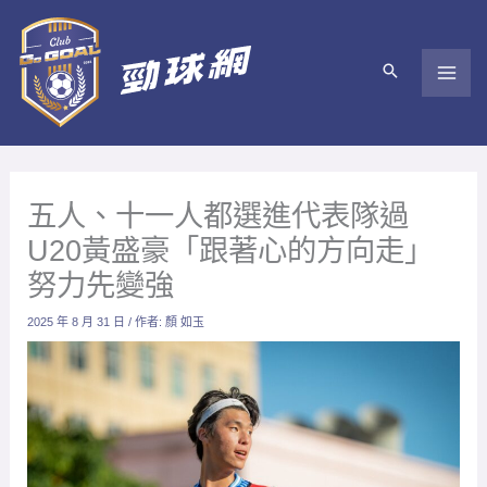
跳
至
主
要
內
容
五人、十一人都選進代表隊過
U20黃盛豪「跟著心的方向走」
努力先變強
2025 年 8 月 31 日
/ 作者:
顏 如玉