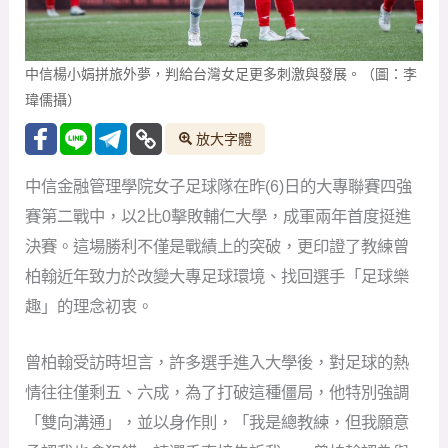
中信楊小娟拼旅外夢，判給台灣女足更多刺激與發展。（圖：李
瑋儒攝）
放大字體
中信金融管理學院女子足球隊在昨(6)日的大專聯賽四強
賽第二戰中，以2比0擊敗輔仁大學，成軍兩年首度挺進
決賽。這場勝利不僅是戰績上的突破，更印證了教練曾
柏翰近年致力於改變大專足球環境、找回選手「足球樂
趣」的理念初衷。
曾柏翰受訪時坦言，許多選手進入大學後，對足球的熱
情往往僅剩五、六成，為了打破這種僵局，他特別強調
「雙向溝通」，並以身作則，「我是總教練，但我願意