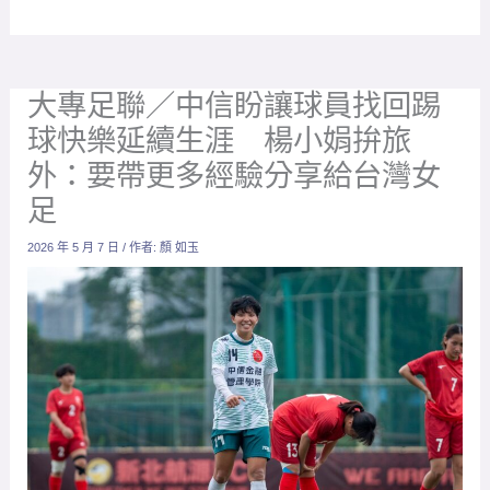
大專足聯／中信盼讓球員找回踢
球快樂延續生涯 楊小娟拚旅
外：要帶更多經驗分享給台灣女
足
2026 年 5 月 7 日
/ 作者:
顏 如玉