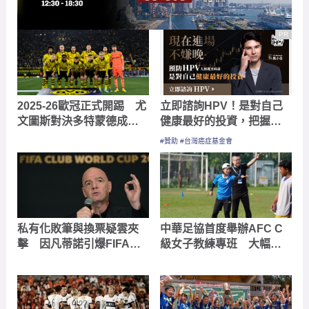
PR
2025-26歐冠正式開踢 尤
立即諮詢HPV！是對自己
文圖斯對決多特蒙德成焦
健康最好的投資，把握現
點戰役
在不嫌晚！
#贊助 #台灣癌症基金會
私有化敗筆與換票疑雲夾
中華足協首度舉辦AFC C
擊 因凡蒂諾引爆FIFA權
級女子教練專班 大幅提
力海嘯
升台灣持有國際證照女性
教練人數