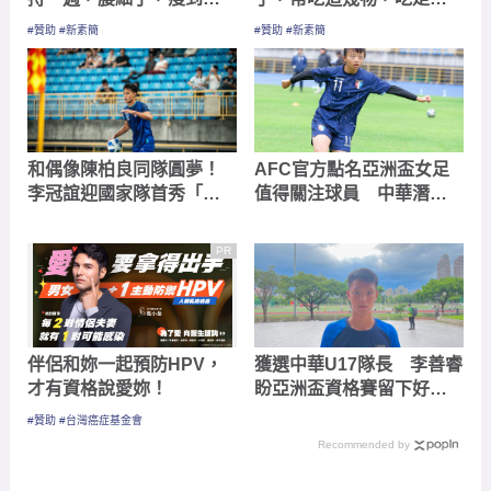
懷疑人生
肚囊，瘦出小蠻腰
#贊助 #新素簡
#贊助 #新素簡
和偶像陳柏良同隊圓夢！
AFC官方點名亞洲盃女足
李冠誼迎國家隊首秀「是
值得關注球員 中華潛力
一個開始」 盼能持續提
新星何家瑄成焦點
升拚先發
PR
伴侶和妳一起預防HPV，
獲選中華U17隊長 李善睿
才有資格說愛妳！
盼亞洲盃資格賽留下好表
現
#贊助 #台灣癌症基金會
Recommended by