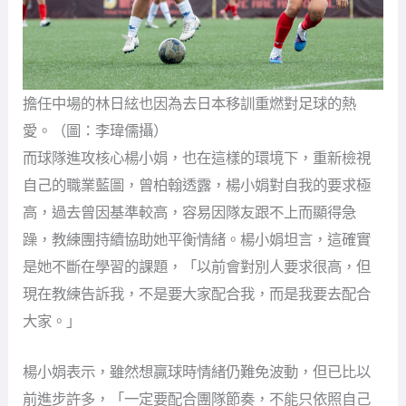
擔任中場的林日絃也因為去日本移訓重燃對足球的熱
愛。（圖：李瑋儒攝）
而球隊進攻核心楊小娟，也在這樣的環境下，重新檢視
自己的職業藍圖，曾柏翰透露，楊小娟對自我的要求極
高，過去曾因基準較高，容易因隊友跟不上而顯得急
躁，教練團持續協助她平衡情緒。楊小娟坦言，這確實
是她不斷在學習的課題，「以前會對別人要求很高，但
現在教練告訴我，不是要大家配合我，而是我要去配合
大家。」
楊小娟表示，雖然想贏球時情緒仍難免波動，但已比以
前進步許多，「一定要配合團隊節奏，不能只依照自己