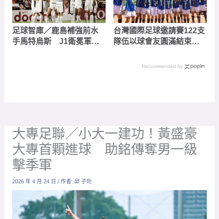
足球智庫／鹿島補強前水
台灣國際足球邀請賽122支
手馬特烏斯 J1衛冕軍開
隊伍以球會友圓滿結束
幕戰看好開紅盤
外國球隊紛紛給予大會滿
分評價相約明年淡水見
Recommended by
大專足聯／小大一建功！黃盛豪
大專首顆進球 助銘傳奪男一級
擊季軍
2026 年 4 月 24 日
/ 作者:
邱 子珩