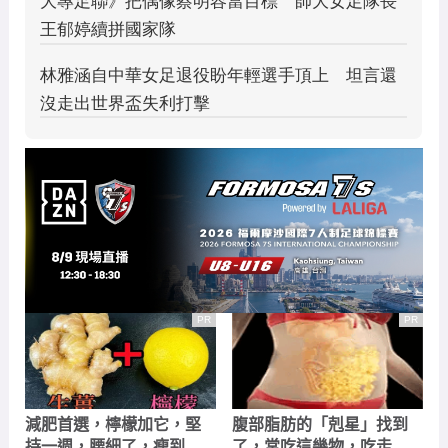
PR
PR
減肥首選，檸檬加它，堅
腹部脂肪的「剋星」找到
持一週，腰細了，瘦到你
了，常吃這幾物，吃走大