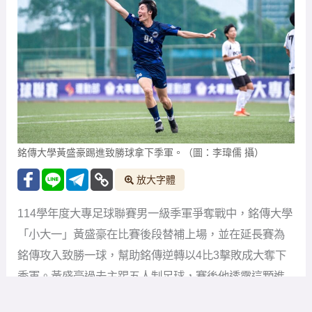
銘傳大學黃盛豪踢進致勝球拿下季軍。（圖：李瑋儒 攝）
放大字體
114學年度大專足球聯賽男一級季軍爭奪戰中，銘傳大學
「小大一」黃盛豪在比賽後段替補上場，並在延長賽為
銘傳攻入致勝一球，幫助銘傳逆轉以4比3擊敗成大奪下
季軍。黃盛豪過去主踢五人制足球，賽後他透露這顆進
球是自己大專生涯同時也是轉戰11人制後的首顆進球。