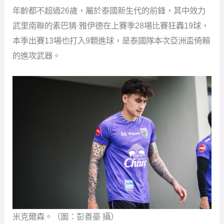
年齡都不超過26歲，屬於泰國新生代的前鋒，其中效力
武里南聯的素巴猜·雅伊德在上賽季28場比賽狂轟19球，
本季出賽13場也打入9顆進球，是泰國隊本次亞洲盃倚賴
的進攻武器。
米克爾森。（圖：彭善豪 攝）