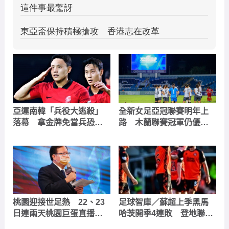
亞運南韓「兵役大逃殺」
全新女足亞冠聯賽明年上
落幕 拿金牌免當兵恐將
路 木蘭聯賽冠軍仍優先
走入歷史
代表台灣
桃園迎接世足熱 22、23
足球智庫／蘇超上季黑馬
日連兩天桃園巨蛋直播派
哈茨開季4連敗 登地聯趁
對邀市民一起看梅西出賽
虛而入拼受讓