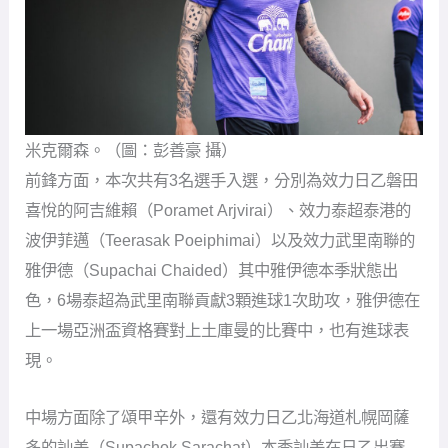
米克爾森。（圖：彭善豪 攝）
前鋒方面，本次共有3名選手入選，分別為效力日乙磐田
喜悅的阿吉維賴（Poramet Arjvirai）、效力泰超泰港的
波伊菲邁（Teerasak Poeiphimai）以及效力武里南聯的
雅伊德（Supachai Chaided）其中雅伊德本季狀態出
色，6場泰超為武里南聯貢獻3顆進球1次助攻，雅伊德在
上一場亞洲盃資格賽對上土庫曼的比賽中，也有進球表
現。
中場方面除了頌甲辛外，還有效力日乙北海道札幌岡薩
多的訕差（Supachok Sarachat）本季訕差在日乙出賽