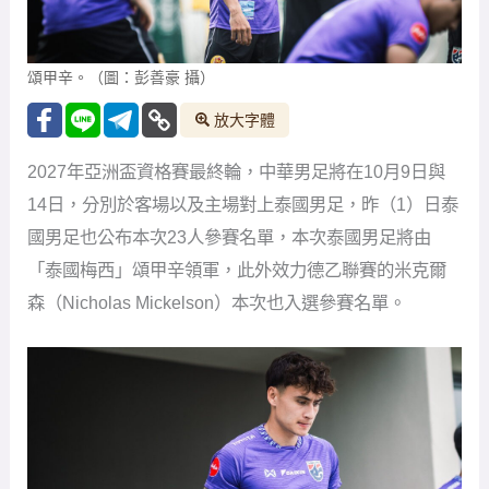
頌甲辛。（圖：彭善豪 攝）
放大字體
2027年亞洲盃資格賽最終輪，中華男足將在10月9日與
14日，分別於客場以及主場對上泰國男足，昨（1）日泰
國男足也公布本次23人參賽名單，本次泰國男足將由
「泰國梅西」頌甲辛領軍，此外效力德乙聯賽的米克爾
森（Nicholas Mickelson）本次也入選參賽名單。