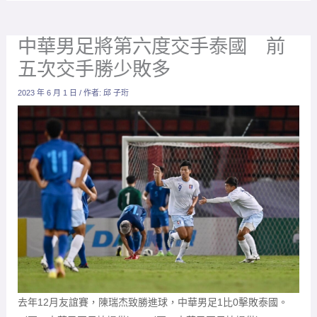
中華男足將第六度交手泰國 前
五次交手勝少敗多
2023 年 6 月 1 日
/ 作者:
邱 子珩
去年12月友誼賽，陳瑞杰致勝進球，中華男足1比0擊敗泰國。