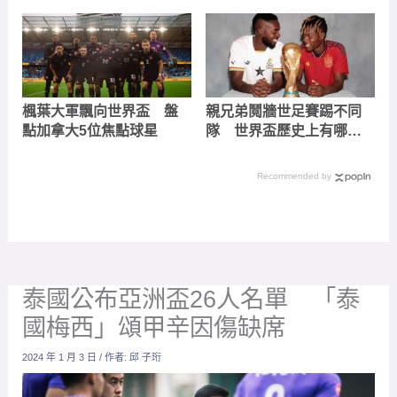
楓葉大軍飄向世界盃 盤
親兄弟鬩牆世足賽踢不同
點加拿大5位焦點球星
隊 世界盃歷史上有哪些
兄弟檔？
Recommended by
泰國公布亞洲盃26人名單 「泰
國梅西」頌甲辛因傷缺席
2024 年 1 月 3 日
/ 作者:
邱 子珩