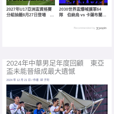
2027年U17亞洲盃資格賽
2030世界盃爆喊擴軍64
分組抽籤8月27日登場 中
隊 伯納烏 vs 卡薩布蘭卡
華隊分在第四檔次
冠軍戰舉辦地爭奪戰
Recommended by
2024年中華男足年度回顧 東亞
盃未能晉級成最大遺憾
2024 年 12 月 21 日
/ 作者:
邱 子珩