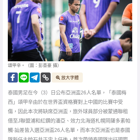
頌甲辛。（圖：彭善豪 攝）
放大字體
泰國男足在今（3）日公布亞洲盃26人名單，「泰國梅
西」頌甲辛由於在世界盃資格賽對上中國的比賽中受
傷，因此本次將缺席亞洲盃，旅外球員部分被蒙通聯租
借至J聯盟浦和紅鑽的潘亞、效力北海道札幌岡薩多素帕
觸·訕差皆入選亞洲盃26人名單，而本次亞洲盃也是泰國
隊新任主帥石井正忠上任後，首次帶領泰國隊出征國際