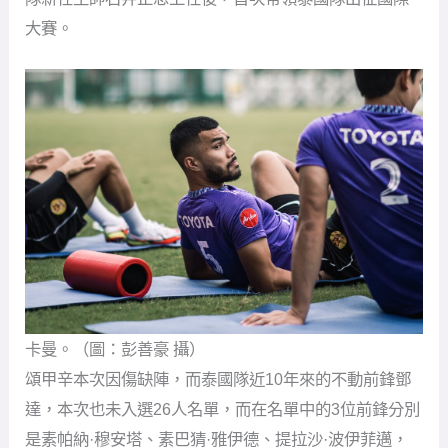
大賽。
卡曼。（圖：彭善豪 攝）
頌甲辛本次因傷缺陣，而泰國隊近10年來的不動前鋒鄧
達，本次也未入選26人名單，而在名單中的3位前鋒分別
是素帕納·穆安塔、素巴猜·雅伊德、提拉沙·波伊菲邁，