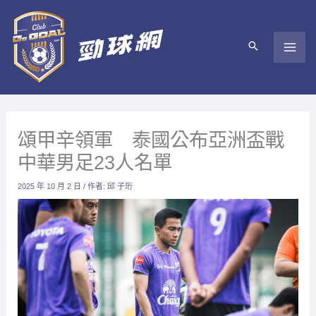
跳
至
主
要
內
容
頌甲辛領軍 泰國公布亞洲盃戰
中華男足23人名單
2025 年 10 月 2 日
/ 作者:
邱 子珩