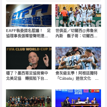
EAFF執委提名惹議！ 足
世俱盃／切爾西@弗魯米
協理事長張璨發聲明澄
內斯 鬍子哥：切爾西專
清：不是理事會權限
門用來對付巴西球隊
穩了？墨西哥足協背棄中
骨灰級玄學！阿根廷獨特
北美足協 轉挺陷下台危
「Cábala」迷信文化 吃
機的FIFA主席因凡蒂諾
軟糖、梅西合照到休息室
的「鬼娃恰吉」