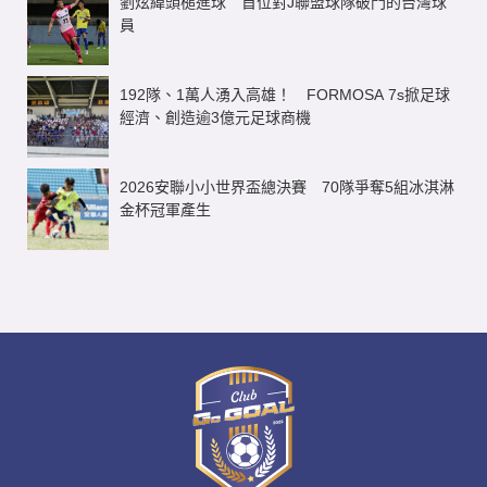
劉炫緯頭槌進球 首位對J聯盟球隊破門的台灣球
員
192隊、1萬人湧入高雄！ FORMOSA 7s掀足球
經濟、創造逾3億元足球商機
2026安聯小小世界盃總決賽 70隊爭奪5組冰淇淋
金杯冠軍產生