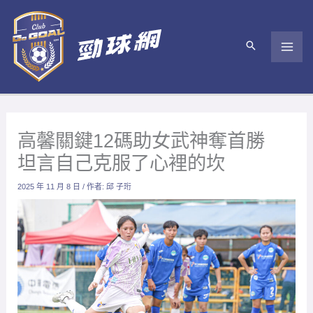
跳
至
主
要
內
容
高馨關鍵12碼助女武神奪首勝
坦言自己克服了心裡的坎
2025 年 11 月 8 日
/ 作者:
邱 子珩