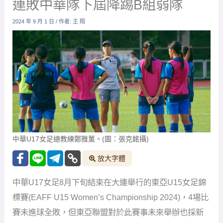
連敗中華隊下屆降踢B組弱隊
2024 年 9 月 1 日
/ 作者:
王 翔
中華U17女足總教練鄭雅薰。(圖：張克銘攝)
放大字體
中華U17女足8月下旬結束在大連舉行的東亞U15女足錦
標賽(EAFF U15 Women’s Championship 2024)，4場比
賽未進球全敗，但東亞聯盟對於此賽事未來舉辦也採新