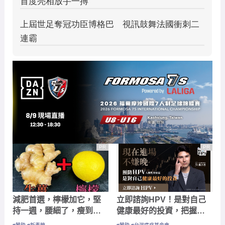
PR
PR
減肥首選，檸檬加它，堅
立即諮詢HPV！是對自己
持一週，腰細了，瘦到你
健康最好的投資，把握現
懷疑人生
在不嫌晚！