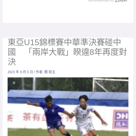
Recommended by
東亞U15錦標賽中華準決賽碰中
國 「兩岸大戰」睽違8年再度對
決
2023 年 9 月 5 日
/ 作者:
顏 如玉