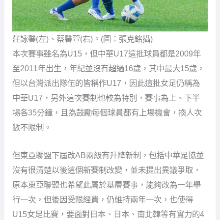
莊詠馨(左)、蔡馨萱(右)。(圖：張克銘攝)
本次賽事雖名為U15，但中華U17這批球員都是2009年
至2011年出生，年紀並沒有超過16歲，其中最大15歲，
但以台灣派出隊伍的皆稱作U17，因此這批女足仍稱為
中華U17，另外這次賽制也較為特別，賽事為上、下半
場各35分鐘，且為鼓勵每個球員都有上場機會，換人次
數不限制。
但東亞聯盟下屆改AB兩級有升降新制，包括中華足協並
沒有很清楚以後這個新賽制改變，並未提出異議爭取，
原本東亞聯盟也希望此屬於基層賽事，能夠改為一年舉
行一次，但後因受限經費，仍維持兩年一次，也使得
U15女足比賽，要面對日本、日本、南北韓等有實力的4