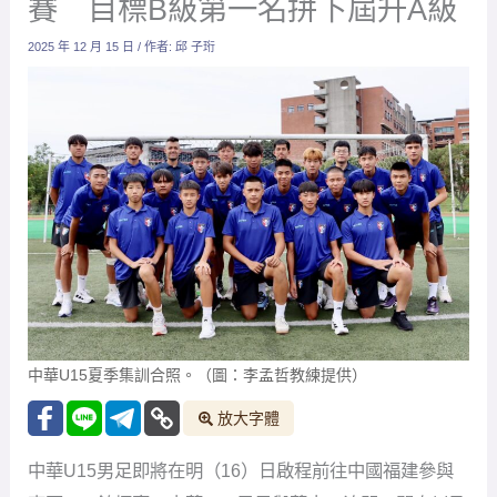
賽 目標B級第一名拼下屆升A級
2025 年 12 月 15 日
/ 作者:
邱 子珩
中華U15夏季集訓合照。（圖：李孟哲教練提供）
放大字體
中華U15男足即將在明（16）日啟程前往中國福建參與