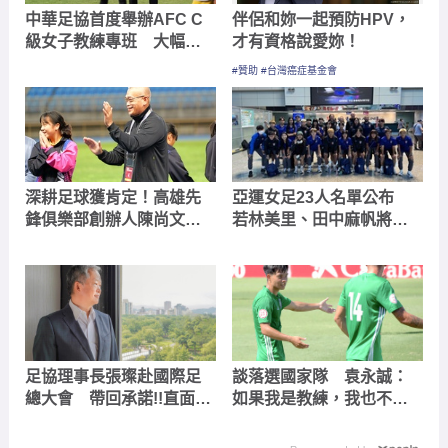
中華足協首度舉辦AFC C
伴侶和妳一起預防HPV，
級女子教練專班 大幅提
才有資格說愛妳！
升台灣持有國際證照女性
#贊助 #台灣癌症基金會
教練人數
深耕足球獲肯定！高雄先
亞運女足23人名單公布
鋒俱樂部創辦人陳尚文
若林美里、田中麻帆將首
榮獲高雄市體育有功「終
次為國家隊出征
身成就獎」
足協理事長張璨赴國際足
談落選國家隊 袁永誠：
總大會 帶回承諾!!直面台
如果我是教練，我也不會
灣足球挑戰
選