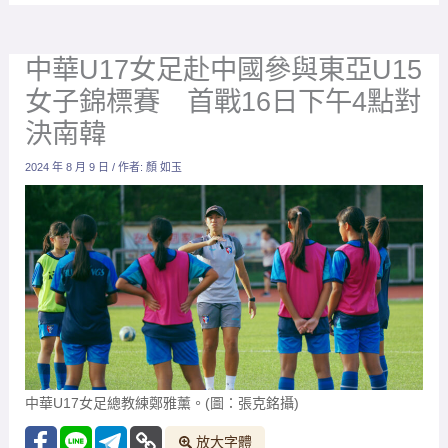
中華U17女足赴中國參與東亞U15
女子錦標賽 首戰16日下午4點對
決南韓
2024 年 8 月 9 日
/ 作者:
顏 如玉
中華U17女足總教練鄭雅薰。(圖：張克銘攝)
放大字體