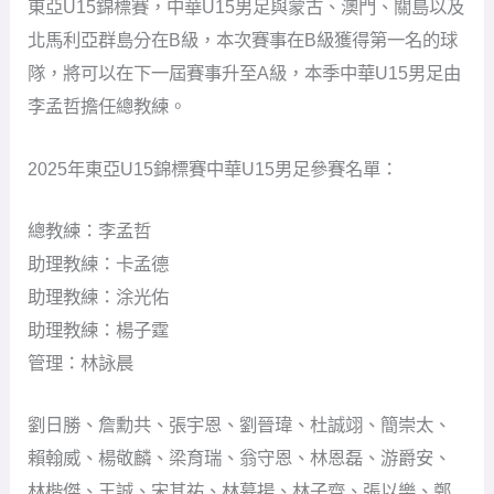
東亞U15錦標賽，中華U15男足與蒙古、澳門、關島以及
北馬利亞群島分在B級，本次賽事在B級獲得第一名的球
隊，將可以在下一屆賽事升至A級，本季中華U15男足由
李孟哲擔任總教練。
2025年東亞U15錦標賽中華U15男足參賽名單：
總教練：李孟哲
助理教練：卡孟德
助理教練：涂光佑
助理教練：楊子霆
管理：林詠晨
劉日勝、詹勳共、張宇恩、劉晉瑋、杜誠翊、簡崇太、
賴翰威、楊敬麟、梁育瑞、翁守恩、林恩磊、游爵安、
林楷傑、王誠、宋其祐、林慕揚、林子齊、張以樂、鄭