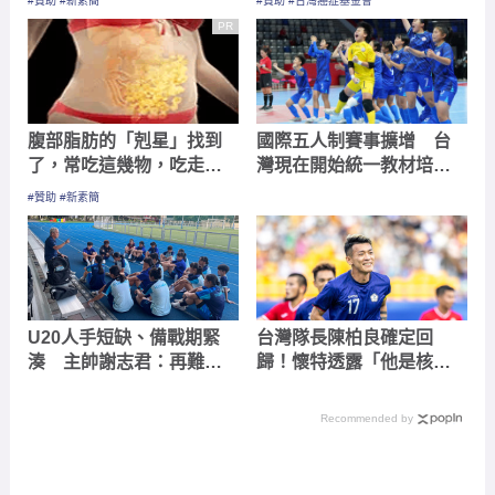
#贊助 #新素簡
#贊助 #台灣癌症基金會
PR
腹部脂肪的「剋星」找到
國際五人制賽事擴增 台
了，常吃這幾物，吃走大
灣現在開始統一教材培訓
肚囊，瘦出小蠻腰
育才還來得及追上
#贊助 #新素簡
U20人手短缺、備戰期緊
台灣隊長陳柏良確定回
湊 主帥謝志君：再難也
歸！懷特透露「他是核
要全力拚進亞洲盃會內賽
心」 號召球迷21日進場
助威
Recommended by