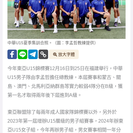
中華U15夏季集訓合照。（圖：李孟哲教練提供）
放大字體
今年東亞U15錦標賽12月16日到25日在福建舉行，中華
U15男子隊由李孟哲擔任總教練，本屆賽事和蒙古、關
島、澳門、北馬利亞納群島等實力較弱4隊分在B級，獲
第一名才取得兩年後下屆進到A級。
東亞聯盟除了每兩年成人國家隊錦標賽以外，另外於
2023年第一屆增辦U15層級的男子組賽事，2024年辦東
亞U15女子組，今年再辦男子組，男女賽事相間一年分