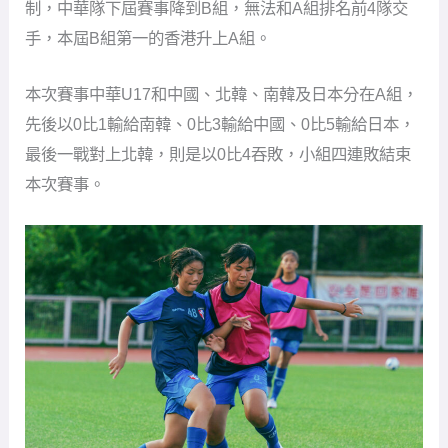
制，中華隊下屆賽事降到B組，無法和A組排名前4隊交
手，本屆B組第一的香港升上A組。
本次賽事中華U17和中國、北韓、南韓及日本分在A組，
先後以0比1輸給南韓、0比3輸給中國、0比5輸給日本，
最後一戰對上北韓，則是以0比4吞敗，小組四連敗結束
本次賽事。