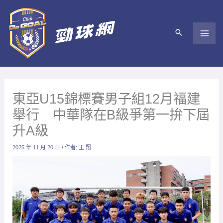
跳
至
主
要
內
容
東亞U15錦標賽男子組12月福建
舉行 中華隊在B級爭第一拚下屆
升A級
2025 年 11 月 20 日
/ 作者:
王 翔