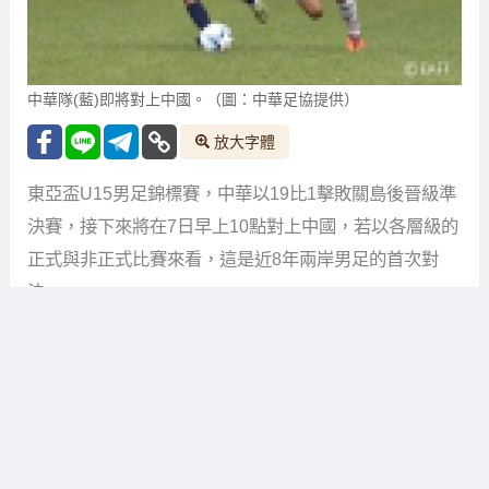
中華隊(藍)即將對上中國。（圖：中華足協提供）
放大字體
東亞盃U15男足錦標賽，中華以19比1擊敗關島後晉級準
決賽，接下來將在7日早上10點對上中國，若以各層級的
正式與非正式比賽來看，這是近8年兩岸男足的首次對
決。
兩岸過去對決次數較多的是女足項目，光是近期的東亞
盃與亞洲盃，兩岸女足就對決多次，但兩岸男足對決次
數可說是少之又少，無論是成人、奧運隊、U20、U17，
兩岸男足幾乎很少碰到，若以隊數較少的東亞盃來看，
由於男足要踢進到最後一輪次數也不多，兩岸也很難在