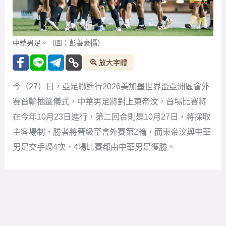
中華男足。（圖：彭善豪攝）
放大字體
今（27）日，亞足聯進行2026美加墨世界盃亞洲區會外
賽首輪抽籤儀式，中華男足將對上東帝汶，首場比賽將
在今年10月23日進行，第二回合則是10月27日，將採取
主客場制，勝者將晉級至會外賽第2輪，而東帝汶與中華
男足交手過4次，4場比賽都由中華男足獲勝。
東帝汶在2002年脫離印尼獨立成功，在2005年成為FIFA
會員國，但由於實力與亞洲其他國家有落差，因此曾長
期位居世界排名倒數第一，目前世界排名則是192名，足
球是東帝汶的國球，國內有超過200間的足球俱樂部，青