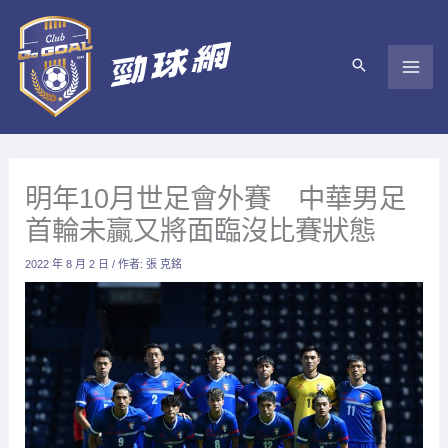
跳
至
主
要
內
容
明年10月世足會外賽 中華男足
首輪未贏又將面臨沒比賽狀態
2022 年 8 月 2 日
/ 作者:
張 克銘