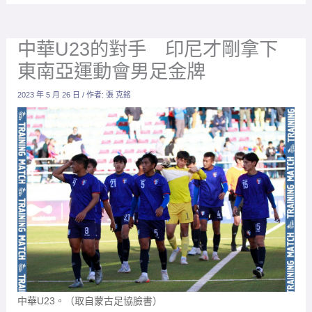
中華U23的對手 印尼才剛拿下
東南亞運動會男足金牌
2023 年 5 月 26 日
/ 作者:
張 克銘
中華U23。（取自蒙古足協臉書）