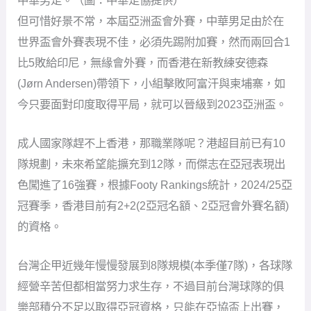
但可惜好景不常，本屆亞洲盃會外賽，中華男足由於在
世界盃會外賽表現不佳，必須先踢附加賽，然而兩回合1
比5敗給印尼，無緣會外賽，而香港在新教練安德森
(Jørn Andersen)帶領下，小組擊敗阿富汗與柬埔寨，如
今只要面對印度取得平局，就可以晉級到2023亞洲盃。
成人國家隊趕不上香港，那職業隊呢？港超目前已有10
隊規劃，未來希望能擴充到12隊，而傑志在亞冠表現出
色闖進了16強賽，根據Footy Rankings統計，2024/25亞
冠賽季，香港目前有2+2(2亞冠名額、2亞冠會外賽名額)
的資格。
台灣企甲近幾年慢慢發展到8隊規模(本季僅7隊)，各球隊
經營辛苦但都相當努力求生存，不過目前台灣球隊的俱
樂部積分不足以取得亞冠資格，只能在亞協盃上出賽，