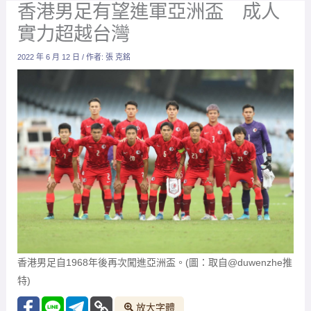
香港男足有望進軍亞洲盃 成人
實力超越台灣
2022 年 6 月 12 日
/ 作者:
張 克銘
香港男足自1968年後再次闖進亞洲盃。(圖：取自@duwenzhe推
特)
放大字體