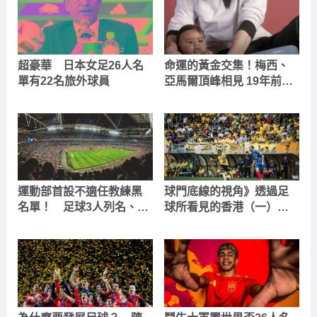
超豪華 日本女足26人名
命運的黃金交集！梅西、
單有22名旅外球員
亞馬爾頂峰相見 19年前
「洗澡神照」引爆世界盃
冠軍賽話題
運動部首設不適任教練黑
球門底線的視角》透過足
名單！ 足球3人列名、查
球所看見的香港（一）：
核防護網引基層熱議
港會國際七人足球賽與港
超最終輪