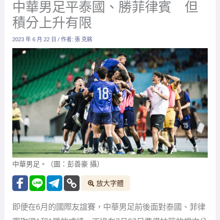
中華男足平泰國、勝菲律賓 但
積分上升有限
2023 年 6 月 22 日
/ 作者:
張 克銘
中華男足。（圖：彭善豪 攝）
放大字體
即便在6月的國際友誼賽，中華男足前後面對泰國、菲律