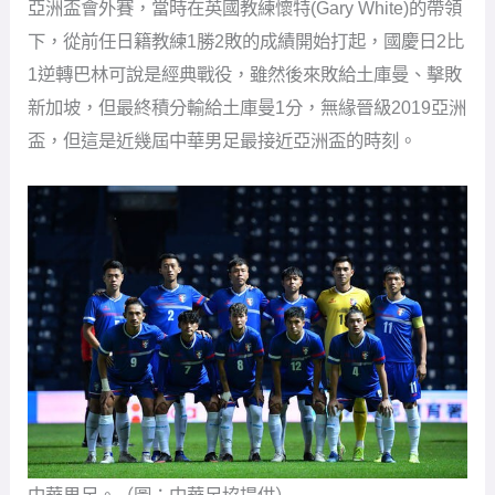
亞洲盃會外賽，當時在英國教練懷特(Gary White)的帶領
下，從前任日籍教練1勝2敗的成績開始打起，國慶日2比
1逆轉巴林可說是經典戰役，雖然後來敗給土庫曼、擊敗
新加坡，但最終積分輸給土庫曼1分，無緣晉級2019亞洲
盃，但這是近幾屆中華男足最接近亞洲盃的時刻。
中華男足。（圖：中華足協提供）