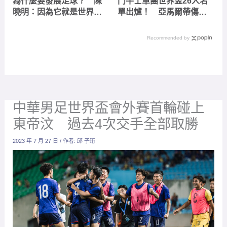
為什麼要發展足球？ 陳
鬥牛士軍團世界盃26人名
曉明：因為它就是世界
單出爐！ 亞馬爾帶傷入
No.1運動
選、皇馬球員史無前例全
數落選
Recommended by
中華男足世界盃會外賽首輪碰上
東帝汶 過去4次交手全部取勝
2023 年 7 月 27 日
/ 作者:
邱 子珩