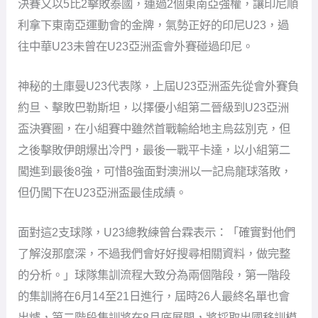
決賽又以5比2擊敗泰國，連過2個東南亞強權，讓印尼順
利拿下東南亞運動會的金牌，氣勢正好的印尼U23，過
往中華U23未曾在U23亞洲盃會外賽碰過印尼。
神秘的土庫曼U23代表隊，上屆U23亞洲盃先從會外賽負
約旦、擊敗巴勒斯坦，以擇優小組第二晉級到U23亞洲
盃決賽圈，在小組賽中雖然首戰輸給地主烏茲別克，但
之後擊敗伊朗爆出冷門，最後一戰平卡達，以小組第二
闖進到最後8強，可惜8強面對澳洲以一記烏龍球落敗，
但仍闖下在U23亞洲盃最佳成績。
面對這2支球隊，U23總教練曾台霖表示：「確實對他們
了解沒那麼深，不過我們會好好搜尋相關資料，做完整
的分析。」球隊集訓流程大致分為兩個階段，第一階段
的集訓將在6月14至21日進行，屆時26人最終名單也會
出爐，第二階段集訓將在8月底展開，將採取出國移訓模