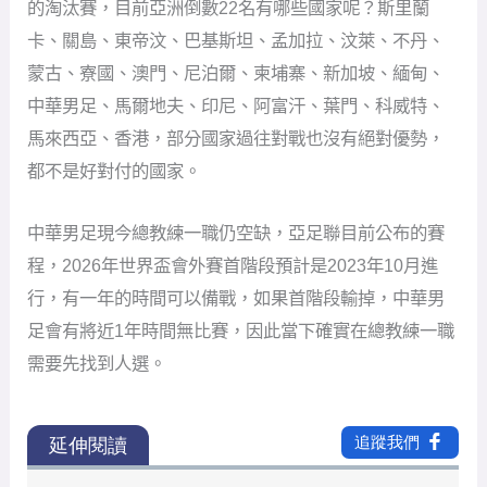
的淘汰賽，目前亞洲倒數22名有哪些國家呢？斯里蘭
卡、關島、東帝汶、巴基斯坦、孟加拉、汶萊、不丹、
蒙古、寮國、澳門、尼泊爾、柬埔寨、新加坡、緬甸、
中華男足、馬爾地夫、印尼、阿富汗、葉門、科威特、
馬來西亞、香港，部分國家過往對戰也沒有絕對優勢，
都不是好對付的國家。
中華男足現今總教練一職仍空缺，亞足聯目前公布的賽
程，2026年世界盃會外賽首階段預計是2023年10月進
行，有一年的時間可以備戰，如果首階段輸掉，中華男
足會有將近1年時間無比賽，因此當下確實在總教練一職
需要先找到人選。