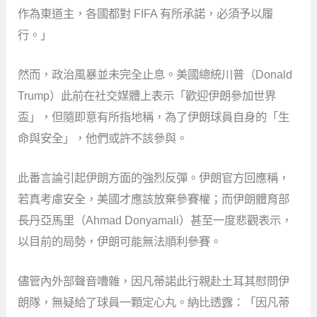
作為東道主，各國都對 FIFA 有所承諾，必須予以履
行。」
然而，政治風暴並未完全止息。美國總統川普（Donald
Trump）此前在社交媒體上表示「歡迎伊朗參加世界
盃」，但隨即意有所指地稱，為了伊朗球員自身的「生
命與安全」，他們或許不該參與。
此番言論引起伊朗方面的強烈反彈。伊朗官方回應稱，
若真考慮安全，美國才應該放棄參賽權；而伊朗體育部
長丹亞馬里（Ahmad Donyamali）甚至一度悲觀表示，
以目前的局勢，伊朗可能無法順利參賽。
儘管內外部聲音嘈雜，因凡蒂諾此行親赴土耳其慰問伊
朗隊，無疑給了球員一顆定心丸。納比透露：「因凡蒂