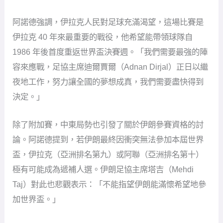
阿諾德強調，伊拉克人民對足球充滿渴望，這場比賽是
伊拉克 40 年來最重要的戰役，他希望能帶領球隊自
1986 年後首度重返世界盃決賽週。「我們需要最強的陣
容來應戰，足協主席迪爾賈爾（Adnan Dirjal）正日以繼
夜地工作，努力讓全國的夢想成真，我們需要盡快得到
決定。」
除了附加賽，中東局勢也引發了關於伊朗參賽資格的討
論。阿諾德提到，若伊朗最終因衝突無法參加本屆世界
盃，伊拉克（亞洲排名第九）或阿聯（亞洲排名第十）
極有可能成為遞補人選。伊朗足協主席塔吉（Mehdi
Taj）對此也悲觀表示：「不能指望伊朗能滿懷希望地參
加世界盃。」