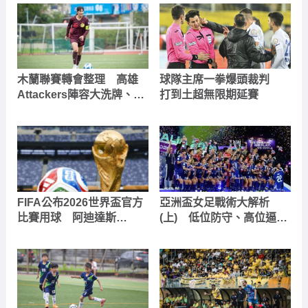
木蘭聯賽轉會整理 高雄
球隊主席一拳爆頭裁判
Attackers陣容大洗牌、新
打到土超無限期延賽
北航源引進日籍雙星
FIFA公布2026世界盃官方
亞洲盃女足戰術大解析
比賽用球 阿迪達斯
(上) 低位防守、高位逼
「Trionda」正式亮相
搶、「全能邊後衛」與邊
路進化成奪冠密碼