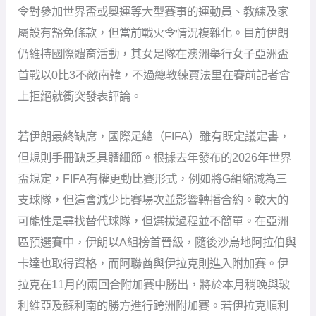
令對參加世界盃或奧運等大型賽事的運動員、教練及家
屬設有豁免條款，但當前戰火令情況複雜化。目前伊朗
仍維持國際體育活動，其女足隊在澳洲舉行女子亞洲盃
首戰以0比3不敵南韓，不過總教練賈法里在賽前記者會
上拒絕就衝突發表評論。
若伊朗最終缺席，國際足總（FIFA）雖有既定議定書，
但規則手冊缺乏具體細節。根據去年發布的2026年世界
盃規定，FIFA有權更動比賽形式，例如將G組縮減為三
支球隊，但這會減少比賽場次並影響轉播合約。較大的
可能性是尋找替代球隊，但選拔過程並不簡單。在亞洲
區預選賽中，伊朗以A組榜首晉級，隨後沙烏地阿拉伯與
卡達也取得資格，而阿聯酋與伊拉克則進入附加賽。伊
拉克在11月的兩回合附加賽中勝出，將於本月稍晚與玻
利維亞及蘇利南的勝方進行跨洲附加賽。若伊拉克順利