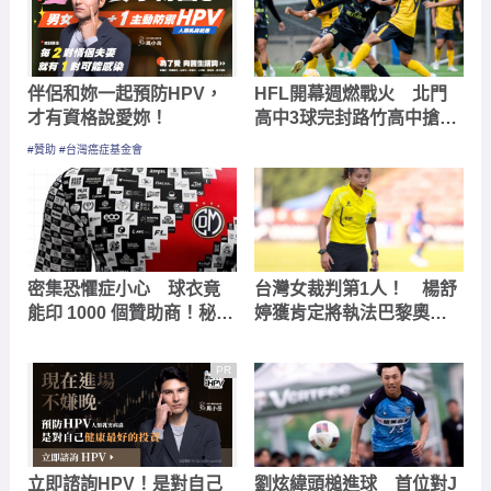
伴侶和妳一起預防HPV，
HFL開幕週燃戰火 北門
才有資格說愛妳！
高中3球完封路竹高中搶下
第二勝
#贊助 #台灣癌症基金會
密集恐懼症小心 球衣竟
台灣女裁判第1人！ 楊舒
能印 1000 個贊助商！秘魯
婷獲肯定將執法巴黎奧運
老牌勁旅靠「像素格子」
亞洲區資格賽最終輪
集資籌得 7.5 萬美元
PR
立即諮詢HPV！是對自己
劉炫緯頭槌進球 首位對J