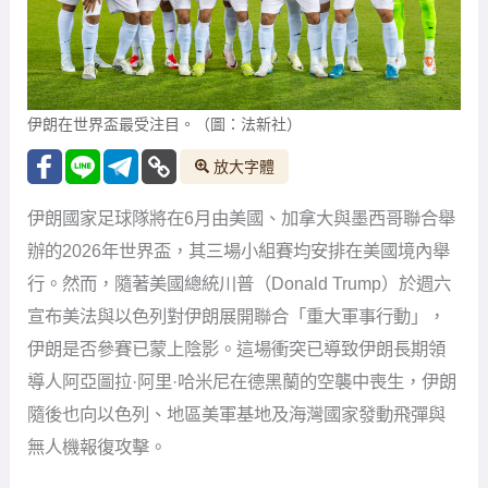
伊朗在世界盃最受注目。（圖：法新社）
放大字體
伊朗國家足球隊將在6月由美國、加拿大與墨西哥聯合舉
辦的2026年世界盃，其三場小組賽均安排在美國境內舉
行。然而，隨著美國總統川普（Donald Trump）於週六
宣布美法與以色列對伊朗展開聯合「重大軍事行動」，
伊朗是否參賽已蒙上陰影。這場衝突已導致伊朗長期領
導人阿亞圖拉·阿里·哈米尼在德黑蘭的空襲中喪生，伊朗
隨後也向以色列、地區美軍基地及海灣國家發動飛彈與
無人機報復攻擊。