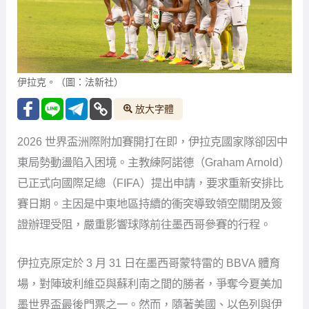
伊拉克。（圖：法新社）
放大字體
2026 世界盃洲際附加賽開打在即，伊拉克國家隊卻因中
東局勢動盪陷入困境。主教練阿諾德（Graham Arnold）
已正式向國際足總（FIFA）提出申請，要求重新安排比
賽日期。主因是中東地區持續的衝突導致領空關閉及簽
證辦理受阻，嚴重影響球隊前往墨西哥參賽的行程。
伊拉克原定於 3 月 31 日在墨西哥蒙特雷的 BBVA 體育
場，對陣玻利維亞與蘇利南之間的勝者，爭奪今夏美加
墨世界盃最後門票之一。然而，隨著美國、以色列與伊