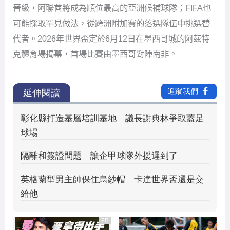
晉級，阿聯酋將成為順位最高的亞洲候補球隊；FIFA也
可能採取罕見做法，從跨洲附加賽的落選隊伍中挑選替
代者。2026年世界盃定於6月12日在墨西哥城的阿茲特
克體育場揭幕，首場比賽由墨西哥對陣南非。
PR