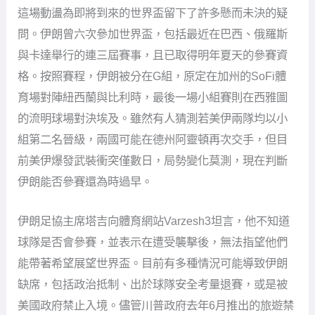
這場動盪為即將到來的世界盃留下了許多懸而未決的疑
問。伊朗曾六次參加世界盃，包括最近在巴西、俄羅斯
與卡達舉行的連三屆賽事，且已取得明年夏天的參賽資
格。按照賽程，伊朗被分在G組，原定在加州的SoFi體
育場對陣紐西蘭與比利時，最後一場小組賽則在西雅圖
的流明球場對決埃及。雖然有人猜測若美伊兩隊均以小
組第二名晉級，兩國可能在德州阿靈頓再次交手，但目
前美伊爆發武裝衝突僅數日，局勢變化莫測，現在判斷
伊朗能否參賽還為時過早。
伊朗足協主席塔吉向體育網站Varzesh3坦言，他不知道
球隊是否會參賽，並表示在遭受襲擊後，無法指望他們
能帶著希望展望世界盃。目前有多種情況可能導致伊朗
缺席，包括政治抵制、出於球隊安全考量退賽，或是被
美國政府禁止入境。儘管川普政府去年6月推出的旅遊禁