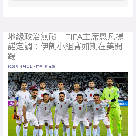
地緣政治無礙 FIFA主席恩凡提
諾定調：伊朗小組賽如期在美開
踢
2026 年 4 月 1 日
/ 作者:
張 克銘