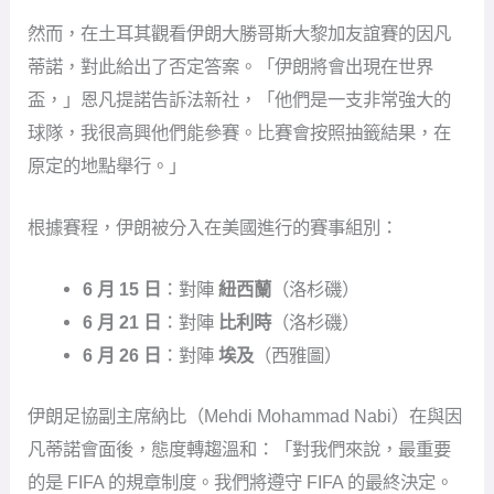
然而，在土耳其觀看伊朗大勝哥斯大黎加友誼賽的因凡
蒂諾，對此給出了否定答案。「伊朗將會出現在世界
盃，」恩凡提諾告訴法新社，「他們是一支非常強大的
球隊，我很高興他們能參賽。比賽會按照抽籤結果，在
原定的地點舉行。」
根據賽程，伊朗被分入在美國進行的賽事組別：
6 月 15 日
：對陣
紐西蘭
（洛杉磯）
6 月 21 日
：對陣
比利時
（洛杉磯）
6 月 26 日
：對陣
埃及
（西雅圖）
伊朗足協副主席納比（Mehdi Mohammad Nabi）在與因
凡蒂諾會面後，態度轉趨溫和：「對我們來說，最重要
的是 FIFA 的規章制度。我們將遵守 FIFA 的最終決定。