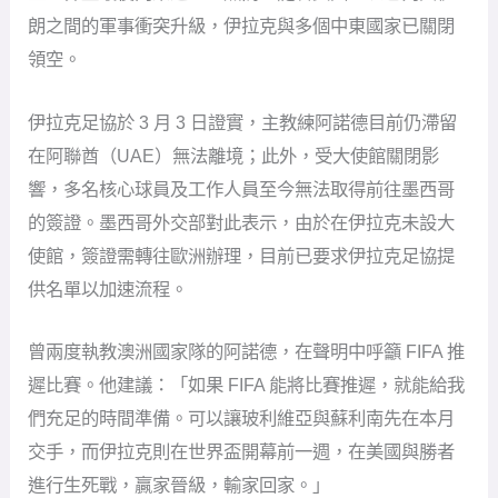
朗之間的軍事衝突升級，伊拉克與多個中東國家已關閉
領空。
伊拉克足協於 3 月 3 日證實，主教練阿諾德目前仍滯留
在阿聯酋（UAE）無法離境；此外，受大使館關閉影
響，多名核心球員及工作人員至今無法取得前往墨西哥
的簽證。墨西哥外交部對此表示，由於在伊拉克未設大
使館，簽證需轉往歐洲辦理，目前已要求伊拉克足協提
供名單以加速流程。
曾兩度執教澳洲國家隊的阿諾德，在聲明中呼籲 FIFA 推
遲比賽。他建議：「如果 FIFA 能將比賽推遲，就能給我
們充足的時間準備。可以讓玻利維亞與蘇利南先在本月
交手，而伊拉克則在世界盃開幕前一週，在美國與勝者
進行生死戰，贏家晉級，輸家回家。」