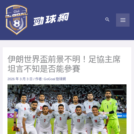
跳
至
主
要
內
容
伊朗世界盃前景不明！足協主席
坦言不知是否能參賽
2026 年 3 月 3 日
/ 作者:
GoGoal 勁球網