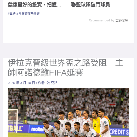
健康最好的投資，把握現
聯盟球隊破門球員
在不嫌晚！
#贊助 #台灣癌症基金會
Recommended by
伊拉克晉級世界盃之路受阻 主
帥阿諾德籲FIFA延賽
2026 年 3 月 10 日
/ 作者:
張 克銘