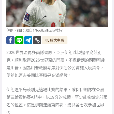
伊朗。(圖：取自@footballitalia推特)
放大字體
2026世界盃再多兩隊晉級，亞洲伊朗2比2逼平烏茲別
克，順利取得2026世界盃的門票，不過伊朗的問題可能
是川普，因為川普政府考慮對伊朗公民實施入境禁令，
伊朗能否去美國比賽還是充滿變數。
伊朗逼平烏茲別克這場比賽的結果，確保伊朗隊在亞洲
第三輪資格賽A組中，以19分的成績，至少能夠鎖定前兩
名的位置。這是伊朗連續第四次、總共第七次參加世界
盃。