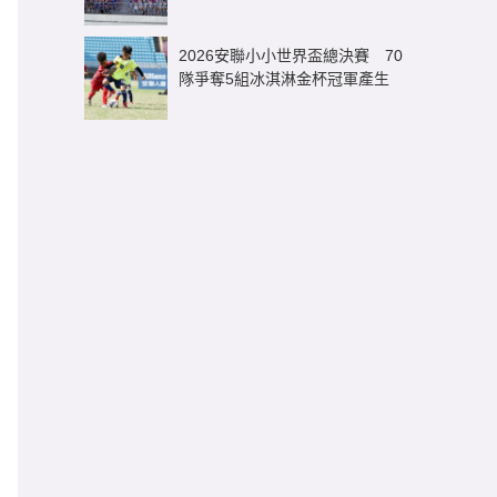
逾3億元足球商機
2026安聯小小世界盃總決賽 70
隊爭奪5組冰淇淋金杯冠軍產生