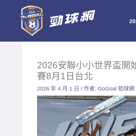
跳
至
2
主
要
內
容
2026安聯小小世界盃開
賽8月1日台北
2026 年 4 月 1 日
/ 作者:
GoGoal 勁球網