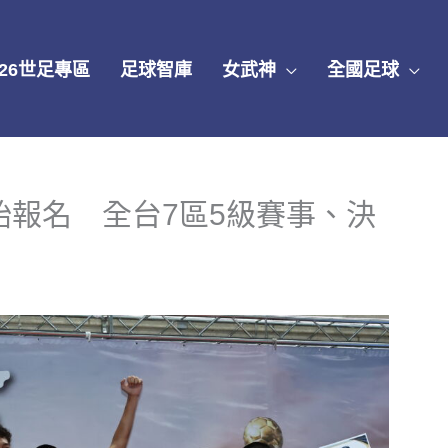
026世足專區
足球智庫
女武神
全國足球
始報名 全台7區5級賽事、決