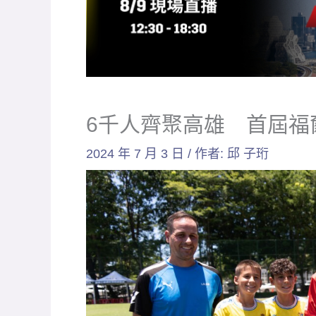
6千人齊聚高雄 首屆福
2024 年 7 月 3 日
/ 作者:
邱 子珩