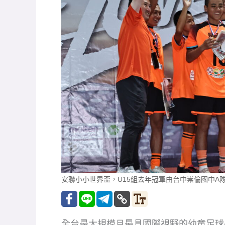
安聯小小世界盃，U15組去年冠軍由台中崇倫國中A
全台最大規模且最具國際視野的幼童足球