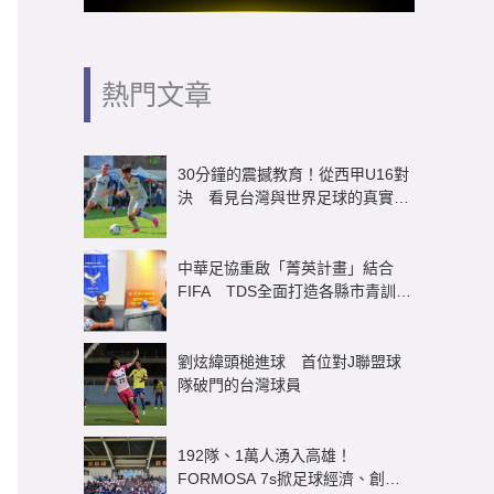
熱門文章
30分鐘的震撼教育！從西甲U16對
決 看見台灣與世界足球的真實差
距
中華足協重啟「菁英計畫」結合
FIFA TDS全面打造各縣市青訓體
系
劉炫緯頭槌進球 首位對J聯盟球
隊破門的台灣球員
192隊、1萬人湧入高雄！
FORMOSA 7s掀足球經濟、創造