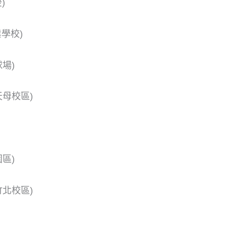
)
學校)
場)
天母校區)
區)
竹北校區)