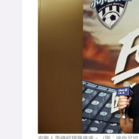
安聯人壽總經理羅偉睿。（圖：迷你足協