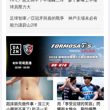
PR
起床就先做件事，沒三天
用「享受足球的笑容」閃
小腹就不見了! 肚子一天天
耀栃木舞台 劉炫緯學著