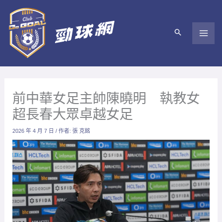
跳
至
主
要
內
容
前中華女足主帥陳曉明 執教女
超長春大眾卓越女足
2026 年 4 月 7 日
/ 作者:
張 克銘