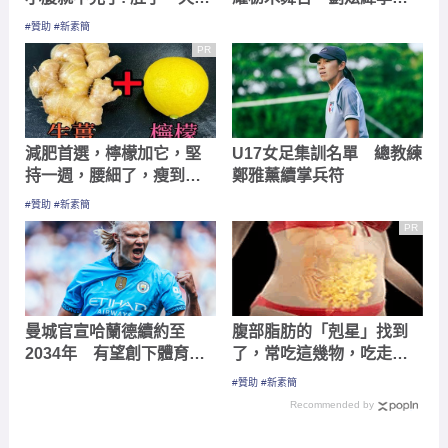
變小！
成為讓日本球迷感動的選
#贊助 #新素簡
手
PR
減肥首選，檸檬加它，堅
U17女足集訓名單 總教練
持一週，腰細了，瘦到你
鄭雅薰續掌兵符
懷疑人生
#贊助 #新素簡
PR
曼城官宣哈蘭德續約至
腹部脂肪的「剋星」找到
2034年 有望創下體育史
了，常吃這幾物，吃走大
上最賺錢合約
肚囊，瘦出小蠻腰
#贊助 #新素簡
Recommended by