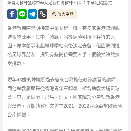
陳曉明教練獲聘中華女足新任總教練。(圖：中華足協提供)
放大字體
香港教練陳曉明接掌中華女足一職，有多家香港媒體跟
進報導此事，其中「體路」報導陳曉明接下兵符的原
因，原本想等港超聯球季結束後決定去留，但因遇到幾
名足球界朋友，提到有些崗位需要人手，便毅然決然接
受挑戰。
現年48歲的陳曉明過去曾來台灣擔任教練講習的講師，
而他執教履歷是從香港青年軍起家，還曾執教大埔足球
會、東方足球隊、飛馬、理文，國家隊部分曾執教香港
與澳門，近期執教理文曾在2021、2022亞協盃擊敗台灣
台南鋼鐵。