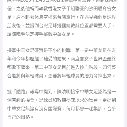
陳曉明2023年2月5日因0比1負標準流浪後，遭到球隊解
僱，之後他轉而執教香港女子甲組聯賽的沙田體育會女
足，原本趁著休息空檔來台灣旅行，在遇見幾個足球界
朋友後，並提到台灣足球幾個總教練位置都需要人手，
讓陳曉明決定接手挑戰中華女足。
接掌中華女足確實是不小的挑戰，第一是中華女足在去
年和今年都歷經了難受的結果，兩度闖女子世界盃最終
都敗下陣來，第二中華女足目前進入換血階段，如何整
合老將與年輕球員，更要將年輕球員的潛力發揮出來。
據「體路」報導中提到，陳曉明接掌中華女足認為是一
個有趣的機會，是球員和教練夢寐以求的舞台，更提到
中華女足無論有沒有國際賽，每月都會一起集訓，合乎
自己的風格。