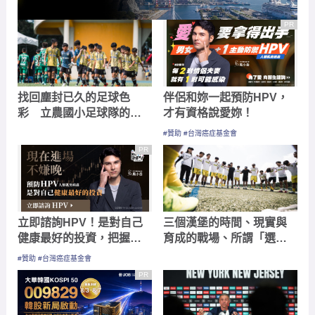
PR
找回塵封已久的足球色
伴侶和妳一起預防HPV，
彩 立農國小足球隊的大
才有資格說愛妳！
挑戰
#贊助 #台灣癌症基金會
PR
立即諮詢HPV！是對自己
三個漢堡的時間、現實與
健康最好的投資，把握現
育成的戰場、所謂「選手
在不嫌晚！
優先」這件事—日本關東
#贊助 #台灣癌症基金會
大學聯盟的比賽日
PR