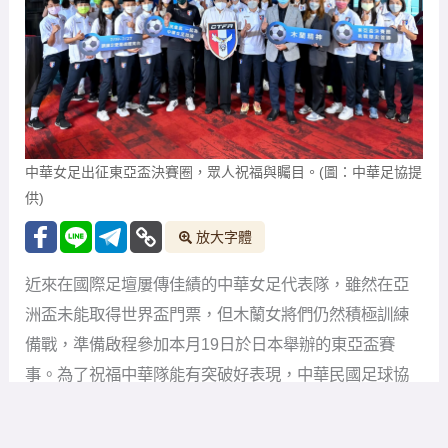
中華女足出征東亞盃決賽圈，眾人祝福與矚目。(圖：中華足協提
供)
放大字體
近來在國際足壇屢傳佳績的中華女足代表隊，雖然在亞
洲盃未能取得世界盃門票，但木蘭女將們仍然積極訓練
備戰，準備啟程參加本月19日於日本舉辦的東亞盃賽
事。為了祝福中華隊能有突破好表現，中華民國足球協
會特別於今日邀請隊員們齊聚一堂，分享目前賽事的準
備狀況，也呼籲更多足球迷們關注中華女足，一同朝足