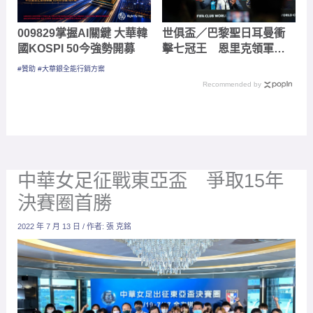
009829掌握AI關鍵 大華韓
世俱盃／巴黎聖日耳曼衝
國KOSPI 50今強勢開募
擊七冠王 恩里克領軍挑
戰足壇最強紀錄
#贊助 #大華銀全能行銷方案
Recommended by
中華女足征戰東亞盃 爭取15年
決賽圈首勝
2022 年 7 月 13 日
/ 作者:
張 克銘