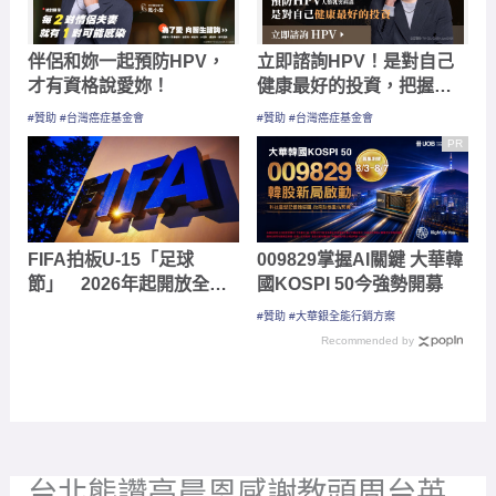
伴侶和妳一起預防HPV，
立即諮詢HPV！是對自己
才有資格說愛妳！
健康最好的投資，把握現
在不嫌晚！
#贊助 #台灣癌症基金會
#贊助 #台灣癌症基金會
PR
FIFA拍板U-15「足球
009829掌握AI關鍵 大華韓
節」 2026年起開放全球
國KOSPI 50今強勢開募
會員協會參與
#贊助 #大華銀全能行銷方案
Recommended by
台北熊讚高晨恩感謝教頭周台英