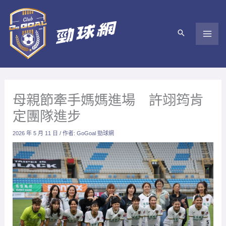
跳
至
主
要
內
容
母親節牽手媽媽進場 許翊筠肯
定團隊進步
2026 年 5 月 11 日
/ 作者:
GoGoal 勁球網