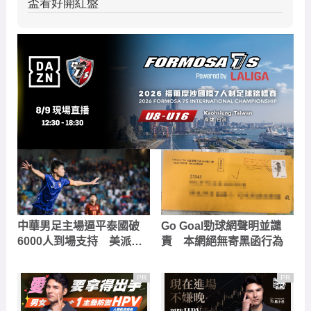
中華男足主場逼平泰國破
Go Goal勁球網聲明並譴
6000人到場支持 美派甜
責 本網絕無寄黑函行為
心超激動、立委直呼「無
冷場」
PR
PR