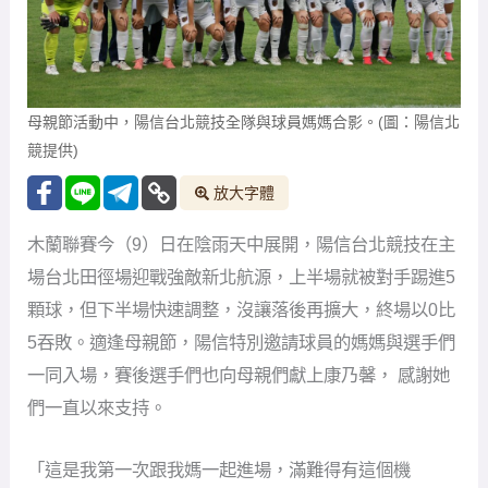
母親節活動中，陽信台北競技全隊與球員媽媽合影。(圖：陽信北
競提供)
放大字體
木蘭聯賽今（9）日在陰雨天中展開，陽信台北競技在主
場台北田徑場迎戰強敵新北航源，上半場就被對手踢進5
顆球，但下半場快速調整，沒讓落後再擴大，終場以0比
5吞敗。適逢母親節，陽信特別邀請球員的媽媽與選手們
一同入場，賽後選手們也向母親們獻上康乃馨， 感謝她
們一直以來支持。
「這是我第一次跟我媽一起進場，滿難得有這個機