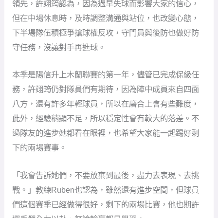
領先，許翊筠認為，因為過早失球而影響大家的信心，
但在中場休息時，及時調整溝通與站位，也改變心態，
下半場隊伍積極爭搶球權反攻，守門員與後防也做好防
守任務，沒讓對手再進球。
本季是陽信升上木蘭聯賽的第一年，儘管已完成保級任
務，許翊筠仍對隊員們有期待，因為陣中成員來自四面
八方，還有許多年輕球員，所以在磨合上會有些難度，
此外，經驗稍顯不足，所以穩定性會有較大的落差。不
過隊友的進步她都看在眼裡，也希望大家能一起踢好剩
下的兩場賽事。
「我會告訴她們，不要放棄到最後，盡力去表現、去挑
戰。」教練Ruben也認為，雖然還有進步空間，但球員
們這個賽季已經做得很好，剩下的兩場比賽，他也期許