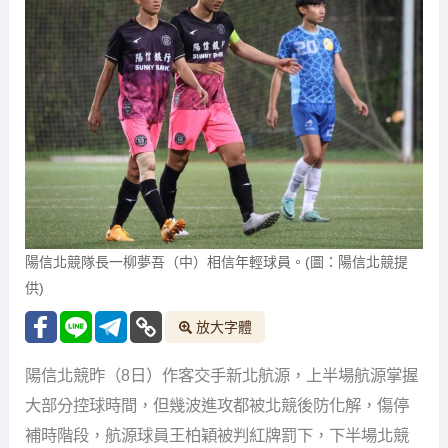
陽信北競隊長一柳夢吾（中）相信年輕球員。(圖：陽信北競提
供)
放大字體
陽信北競昨（8日）作客交手新北航源，上半場航源掌握
大部分控球時間，但幾波進攻都被北競後防化解，傷停
補時階段，航源球員王柏穎被判紅牌罰下，下半場北競