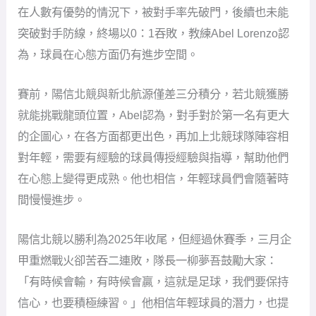
在人數有優勢的情況下，被對手率先破門，後續也未能
突破對手防線，終場以0：1吞敗，教練Abel Lorenzo認
為，球員在心態方面仍有進步空間。
賽前，陽信北競與新北航源僅差三分積分，若北競獲勝
就能挑戰龍頭位置，Abel認為，對手對於第一名有更大
的企圖心，在各方面都更出色，再加上北競球隊陣容相
對年輕，需要有經驗的球員傳授經驗與指導，幫助他們
在心態上變得更成熟。他也相信，年輕球員們會隨著時
間慢慢進步。
陽信北競以勝利為2025年收尾，但經過休賽季，三月企
甲重燃戰火卻苦吞二連敗，隊長一柳夢吾鼓勵大家：
「有時候會輸，有時候會贏，這就是足球，我們要保持
信心，也要積極練習。」他相信年輕球員的潛力，也提