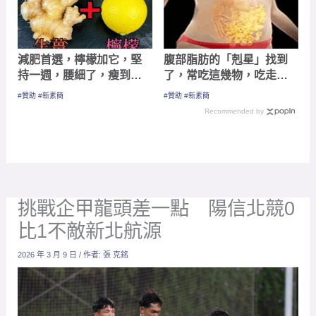
減肥首選，檸檬加它，堅
腹部脂肪的「剋星」找到
持一週，腰細了，瘦到你
了，常吃這幾物，吃走大
懷疑人生
肚囊，瘦出小蠻腰
#贊助 #新素簡
#贊助 #新素簡
Recommended by
挑戰企甲龍頭差一點 陽信北競0
比1不敵新北航源
2026 年 3 月 9 日
/ 作者:
張 克銘