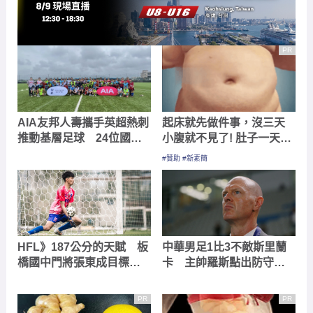
PR
AIA友邦人壽攜手英超熱刺
起床就先做件事，沒三天
推動基層足球 24位國中
小腹就不見了! 肚子一天天
菁英獲選赴泰國熱刺足球
變小！
#贊助 #新素簡
訓練營
HFL》187公分的天賦 板
中華男足1比3不敵斯里蘭
橋國中門將張東成目標放
卡 主帥羅斯點出防守轉
旅外
換關鍵、盛讚新星蔡孟辰
表現
PR
PR