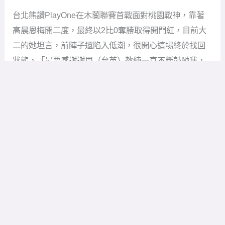
台北熊讚PlayOne在木蘭聯賽首戰面對桃園戰神，靠著
高晨恩梅開二度，最終以2比0奪勝取得開門紅，目前大
二的她坦言，前陣子還陷入低潮，很開心這場終於找回
狀態，「最要感謝謝周（台英）教練一直不斷鼓勵我，
跟我一對一加強訓練，不放棄我給了我很大的勇氣。」
台北熊讚以師大女足為主體，19日剛剛拿下大專聯賽冠
軍後，就在22日面對木蘭聯賽首戰，上半場開賽不過11
分鐘，高晨恩門前接獲右路底線何忻柔傳球，直接起腳
射門先馳得點，接著下半場兩人又一次搭配得宜，在第
77分鐘，何忻柔助攻高晨恩進球，最終台北熊讚以2比0
勝出。