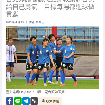
給自己勇氣 目標每場都進球做
貢獻
2023 年 4 月 23 日
/ 作者:
顏 如玉
臺北熊讚PlayOne。（圖：記者顏如玉攝）
放大字體