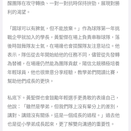
醒團隊在攻守轉換、一對一對抗時保持拚勁，展現對勝
利的渴望。
「踢球可以有脾氣，但不能放棄。」作為球隊第一年挑
戰企甲就加入的學長，黃聖傑在場上負責串聯球隊，落
後時鼓舞隊友士氣，在場邊也會提醒隊友注意站位。他
表示，隊伍從去年開始給他的任務不同，儘管從先發轉
為替補，在場邊仍然能為團隊貢獻，陽信北競積極培養
年輕球員，他也很樂意分享經驗，教學弟們閱讀比賽，
幫助他們成長的更快。
私底下。黃聖傑也會鼓勵年輕選手更勇敢的表達自己，
他說：「雖然是學弟，但我們隊上沒有輩分上的差別，
講對、講錯沒有關係，這是一個成長的過程。」過去他
也是從小學弟成長起來，更了解雙向溝通的重要性。