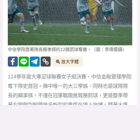
中信學院靠著隊長賴聿祺的12碼罰球奪勝。（圖：李瑋儒攝）
放大字體
114學年度大專足球聯賽女子組決賽，中信金融管理學院
奪下隊史首冠。陣中唯一的大三學姊、同時也是球隊隊
長的賴聿祺，不僅在冠軍戰踢進致勝罰球，更是整季帶
著右腳側副韌帶幾乎斷裂的重傷在場上拚搏。隨著大專
盃落幕，她將立刻進行手術，並在未來挑戰「銀行實
習」與「成人國家隊」的雙軌夢想。