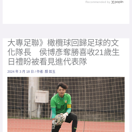
Recommended by
大專足聯》橄欖球回歸足球的文
化隊長 侯博彥奪勝喜收21歲生
日禮盼被看見進代表隊
2024 年 3 月 18 日
/ 作者:
顏 如玉