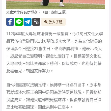
文化大學隊長侯博彥。（圖：顏如玉攝）
放大字體
112學年度大專足球聯賽男一級複賽，今(18)日文化大學
靠著伍柏熏破門以1比0擊敗成功大學，身為文化隊長的
侯博彥今日迎接21歲生日，也喜收勝利禮，他表示長大
一歲感覺自己變聰明、觀念也變好了，目標帶領文化在
大專最後三場比賽都拿下勝利、保級成功，也期待能藉
此被看見，朝國家隊努力。
自幼稚園起就接觸足球，侯博彥一路踢到國中，原本想
著就讀淡水區正德國中是因為當時要創球隊，但最終卻
沒能成立，讓他只能轉戰橄欖球隊，但後來發覺自己還
是比較喜歡踢球，因此來到中正高中。