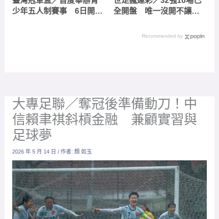
臺灣冠軍盃／首度舉辦青
世足瘋運彩／32強16場已
少年五人制賽事 6日開
全開盤 唯一沒開不讓分
踢！男女14支頂尖隊伍齊
是阿根廷對維德角
聚爭榮耀
Recommended by
大專足聯／奪冠後準備動刀！中
信賴聿祺斜槓金融 兼顧實習與
足球夢
2026 年 5 月 14 日
/ 作者:
顏 如玉