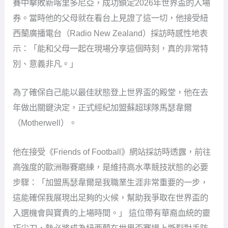
賽中擊敗新喀里多尼亞，成功鎖定2026年世界盃的入場
券。當時他的父母就在看台上見證了這一切，他接受紐
西蘭廣播電台（Radio New Zealand）採訪時感性地表
示：「能和父母一起在現場分享這個時刻，真的非常特
別、意義非凡。」
為了確保自己能以最佳狀態登上世界盃的殿堂，他在去
年做出關鍵決定，正式經紀加盟蘇超球隊馬瑟韋爾
（Motherwell）。
他在接受《Friends of Football》網站採訪時透露，前往
高強度的歐洲聯賽磨練，是維持高水準競技狀態的必要
步驟：「加盟馬瑟韋爾是我職業生涯非常重要的一步，
這能確保我展現出足夠的火候，幫助我爭取在世界盃的
入選機會與寶貴的上場時間。」 這位帶有華裔血統的靈
巧尖刀，勢必將成為紐西蘭在世界盃賽場上撕裂對手防