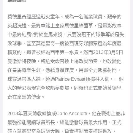
莫德里奇經歷過戰火童年、成為一名職業球員、艱辛的
英超洗禮、最終章踏上皇家馬德里綠茵草，是電影故事
中最終結局?對於皇馬來說，只要沒冠軍的球季等於是失
敗球季，甚至莫德里奇一度被西班牙媒體票選為年度最
糟簽約，還曾被評為西甲第一水貨。然而2013年3月5日
曼徹斯特夜晚，臨危受命替換上場改變節奏，也改變他
在皇馬職業生涯，憑藉身體速度，用盡全力起腳射門，
球穿過禁區人牆，繞過Patrice Evra頭頂擦柱入網，一個
人的精彩表現完全攻陷夢劇場，同時也正式開始莫德里
奇在皇馬的傳奇。
2013年夏天總教練換成Carlo Ancelotti，他在戰術上並非
最強卻能閱讀球員所長，總能激發球員最大作用，正式
確立莫德里奇為球隊大腦，負責控制節奏梳理進攻，