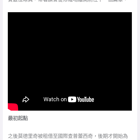
最初起點
之後莫德里奇被租借至國際查普蕾西奇，後期才開始為