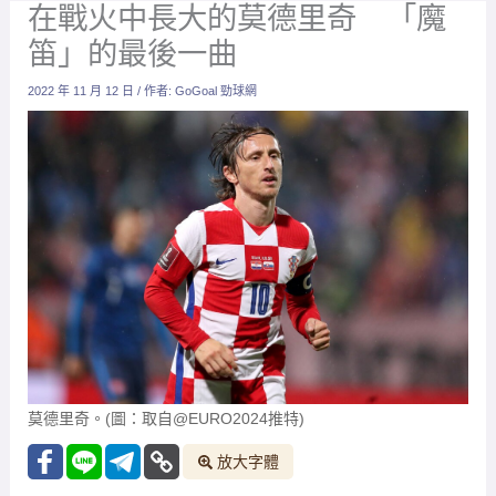
在戰火中長大的莫德里奇 「魔
笛」的最後一曲
2022 年 11 月 12 日
/ 作者:
GoGoal 勁球網
莫德里奇。(圖：取自@EURO2024推特)
放大字體