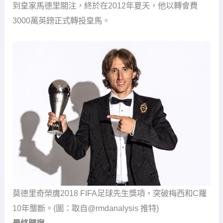
到皇家馬德里關注，終於在2012年夏天，他以轉會費
3000萬英鎊正式轉投皇馬。
莫德里奇榮膺2018 FIFA足球先生獎項，突破梅西和C羅
10年壟斷。(圖：取自@rmdanalysis 推特)
最終歸宿