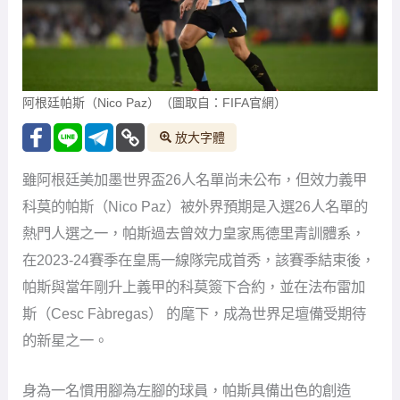
阿根廷帕斯（Nico Paz）（圖取自：FIFA官網）
放大字體
雖阿根廷美加墨世界盃26人名單尚未公布，但效力義甲
科莫的帕斯（Nico Paz）被外界預期是入選26人名單的
熱門人選之一，帕斯過去曾效力皇家馬德里青訓體系，
在2023-24賽季在皇馬一線隊完成首秀，該賽季結束後，
帕斯與當年剛升上義甲的科莫簽下合約，並在法布雷加
斯（Cesc Fàbregas） 的麾下，成為世界足壇備受期待
的新星之一。
身為一名慣用腳為左腳的球員，帕斯具備出色的創造