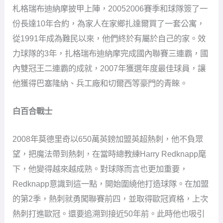
札格瑞布迪納摩披甲上陣，2005­2006賽季和球隊簽了一
份長達10年合約，為家人在家鄉扎達爾買了一套公寓，
從1991年成為難民以來，他們終於有屬於自己的家。效
力球隊的3年，扎格瑞布迪納摩完成國內聯賽三連霸，國
內雙冠王二連霸的成就，2007年獲選年度最佳球員，讓
他獲得巴塞隆納、兵工廠和切爾西等豪門的青睞。
白百合戰士
2008年莫德里奇以650萬英鎊加盟英超熱刺，他不負眾
望，把魔法帶到熱刺，在當時總教練Harry Redknapp麾
下，他變得越來越成熟。對球隊而言也更加重要，
Redknapp意識到這一點，開始圍繞他打造球隊。在加盟
的第2季，熱刺就勇闖聯賽前四，並取得歐冠資格，上次
熱刺打進歐冠。還要追溯到接近50年前。此時他也吸引