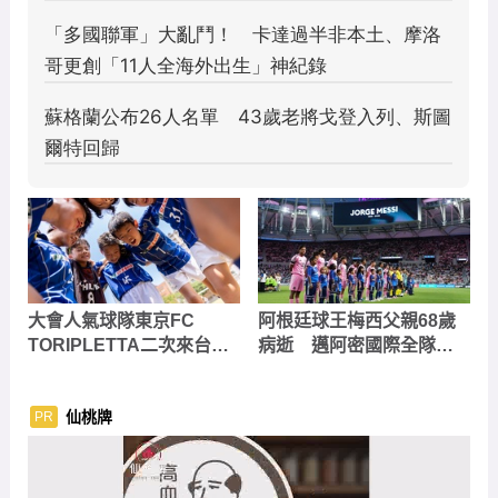
大會人氣球隊東京FC
阿根廷球王梅西父親68歲
TORIPLETTA二次來台奪
病逝 邁阿密國際全隊佩
U-10組冠軍 不畏身材差
戴黑臂章悼念
距挑戰U-12逐場成長
仙桃牌
PR