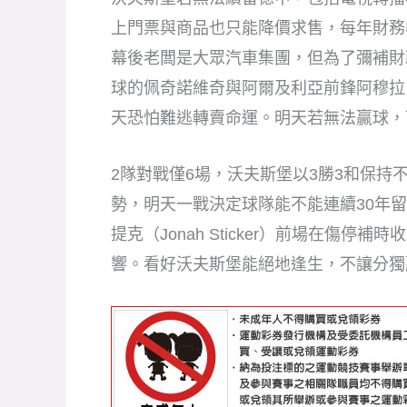
上門票與商品也只能降價求售，每年財務
幕後老闆是大眾汽車集團，但為了彌補財
球的佩奇諾維奇與阿爾及利亞前鋒阿穆拉（M
天恐怕難逃轉賣命運。明天若無法贏球，
2隊對戰僅6場，沃夫斯堡以3勝3和保持
勢，明天一戰決定球隊能不能連續30年
提克（Jonah Sticker）前場在傷
響。看好沃夫斯堡能絕地逢生，不讓分獨