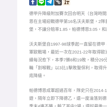
德甲升降級附加賽次回合明天（台灣時間2
恩在主場迎戰德甲第16名沃夫斯堡，2
堡，不讓分賠率1.85，帕德博恩3.05，
沃夫斯堡自1997-98球季起一直留在德甲
軍歐戰場，最近一次在2021-22年取
績每況愈下，本季7勝8和19敗，積分29
輪「割喉戰」以3比1擊敗聖保利，取得
底降級。
帕德博恩成軍超過百年，隊史只在2014-1
遊，隔年立即下降德乙，還一度淪落到德
季末4連不勝，輸了其中2場，還好最後一