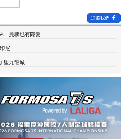
PR
PR
增
臨時需要小額週轉？上
1/2機率淪陷！你是好男
國際
【易借網】找人幫！資
人還是渣男？關鍵在這
開
金快速到位
#贊助 #易借網
#贊助 #台灣癌症基金會