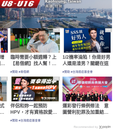
PR
PR
式
伴侶和妳一起預防
運彩發行條例修法 意
食
HPV，才有資格說愛
圖營利犯罪及加重結果
！
妳！
犯之刑罰
#贊助 #台灣癌症基金會
Recommended by
附加賽 沃夫斯堡近況不錯首