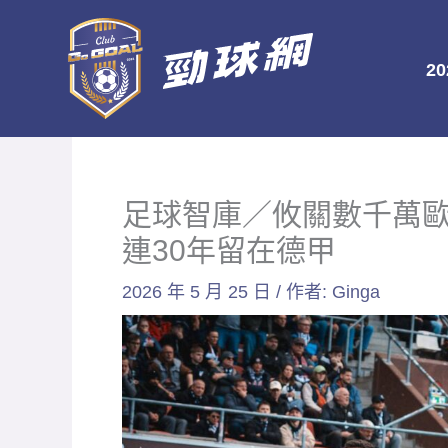
跳
至
2
主
要
內
容
足球智庫／攸關數千萬
連30年留在德甲
2026 年 5 月 25 日
/ 作者:
Ginga