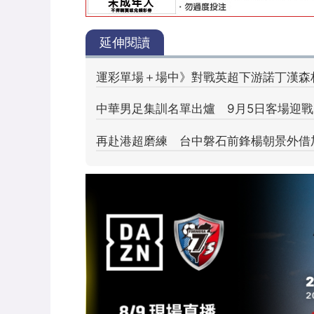
足球智庫／鹿島補強前
運彩明年投注賽事新
水手馬特烏斯 J1衛冕
五人制足球 FIFA
軍開幕戰看好開紅盤
賽、多國職業聯賽都
盤