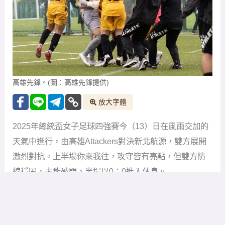
高雄先鋒。(圖：高雄先鋒提供)
放大字體
2025年總統盃女子足球四強賽今（13）日在風雨交加的
天氣中進行，由高雄Attackers對決新北航源，雙方展開
激烈對抗。上半場你來我往，攻守皆有亮點，但雙方防
線穩固，未能破門，半場以0：0進入休息。
下半場第51分鐘，航源抓住一次快速反擊的機會，直入
禁區後將球橫傳至門前，背號7號何家瑄及時插上射門破