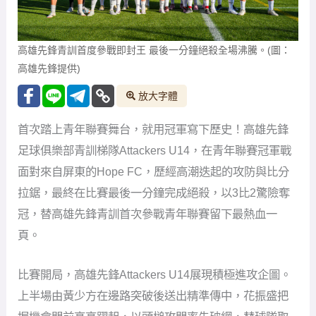
高雄先鋒青訓首度參戰即封王 最後一分鐘絕殺全場沸騰。(圖：
高雄先鋒提供)
放大字體
首次踏上青年聯賽舞台，就用冠軍寫下歷史！高雄先鋒
足球俱樂部青訓梯隊Attackers U14，在青年聯賽冠軍戰
面對來自屏東的Hope FC，歷經高潮迭起的攻防與比分
拉鋸，最終在比賽最後一分鐘完成絕殺，以3比2驚險奪
冠，替高雄先鋒青訓首次參戰青年聯賽留下最熱血一
頁。
比賽開局，高雄先鋒Attackers U14展現積極進攻企圖。
上半場由黃少方在邊路突破後送出精準傳中，花振盛把