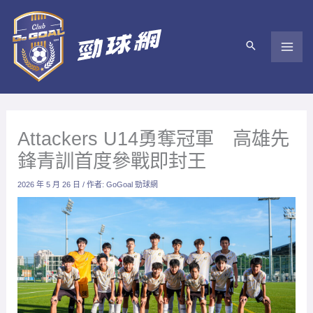
跳
至
主
要
內
容
Attackers U14勇奪冠軍 高雄先
鋒青訓首度參戰即封王
2026 年 5 月 26 日
/ 作者:
GoGoal 勁球網