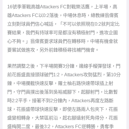
16號季軍戰高雄Attackers FC對戰樂活鷹，上半場，高
雄Attackers FC以0:2落後，中場休息時，總教練翁偉賓
立刻對球員們信心喊話，「不可以依照現在0:2就判定比
賽結果，我們有持球率可是都沒有積極射門，進攻企圖
心不夠。」翁偉賓要求球員們在轉移時，中場有機會就
要嘗試做進攻，另外前鋒積極尋找補門機會。
果然調整之後，下半場開賽3分鐘，邊線手榴彈發球，門
前花振盛直接頭球破門1:2，Attackers攻勢猛烈，第10分
鐘，中場攔截快速反擊，羅士柚右路快速帶球插上射
門，守門員撲出後落到吳裕威腳下，起腳射門，比數暫
時2:2平手，接著不到2分鐘內，Attackers再度左路斷
球，花振盛帶球快速反擊，即使左路兩人包夾下，花振
盛變相轉身，大禁區前沿，起右腳遠射死角得分，花振
盛梅開二度，最後3:2，Attackers FC逆轉勝，勇奪季