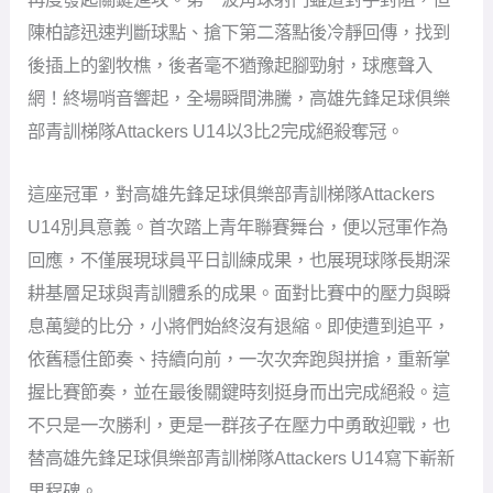
陳柏諺迅速判斷球點、搶下第二落點後冷靜回傳，找到
後插上的劉牧樵，後者毫不猶豫起腳勁射，球應聲入
網！終場哨音響起，全場瞬間沸騰，高雄先鋒足球俱樂
部青訓梯隊Attackers U14以3比2完成絕殺奪冠。
這座冠軍，對高雄先鋒足球俱樂部青訓梯隊Attackers
U14別具意義。首次踏上青年聯賽舞台，便以冠軍作為
回應，不僅展現球員平日訓練成果，也展現球隊長期深
耕基層足球與青訓體系的成果。面對比賽中的壓力與瞬
息萬變的比分，小將們始終沒有退縮。即使遭到追平，
依舊穩住節奏、持續向前，一次次奔跑與拼搶，重新掌
握比賽節奏，並在最後關鍵時刻挺身而出完成絕殺。這
不只是一次勝利，更是一群孩子在壓力中勇敢迎戰，也
替高雄先鋒足球俱樂部青訓梯隊Attackers U14寫下嶄新
里程碑。