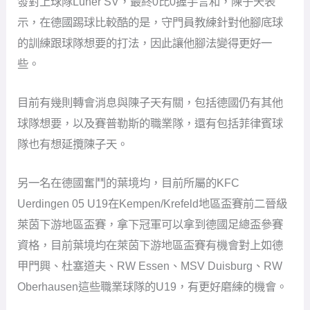
發對上球隊Lüner SV，最終0比0握手言和，陳子天表
示，在德國踢球比較酷的是，守門員教練針對他腳底球
的訓練跟球隊想要的打法，因此讓他腳法變得更好一
些。
目前有幾則轉會消息與陳子天有關，包括德國仍有其他
球隊想要，以及賽普勒斯的職業隊，還有包括菲律賓球
隊也有想延攬陳子天。
另一名在德國奮鬥的葉境均，目前所屬的KFC
Uerdingen 05 U19在Kempen/Krefeld地區盃賽前二晉級
萊茵下游地區盃賽，拿下冠軍可以拿到德國足總盃參賽
資格，目前葉境均在萊茵下游地區盃賽有機會對上如德
甲門興、杜塞道夫、RW Essen、MSV Duisburg、RW
Oberhausen這些職業球隊的U19，有更好磨練的機會。