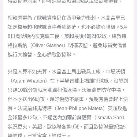
得歐協聯冠軍，即可進軍歐戰第2級歐足總歐洲聯賽。
相較閃電為了歐戰資格仍在西甲全力衝刺，水晶宮早已
認定靠英超搶歐戰資格希望緲茫，也不必擔心降級。5月
8日淘汰頓內次克礦工後，英超最後4輪2和2敗，總教練
格拉斯納（Oliver Glasner）明確表態，避免球員受傷會
進行大輪替，全心備戰歐協聯。
只是人算不如天算，水晶宮上周出戰兵工廠，中場沃頓
（Adam Wharton）在下半場替補上場維持球感，沒想到
只踢10餘分鐘就因腳踝扭傷退場。沃頓雖是防守中場，
但本季送出6助攻，還好傷勢不嚴重，預期有機會趕上決
賽。法國前鋒馬特塔（Jean-Philippe Mateta）英超攻進
全隊最多12球，不過塞內加爾前鋒薩爾（Ismaila Sarr）
狀況更火，英超、歐協聯各進9球，而且歐協聯最近連5
場進球，已篤定拿下進球王。