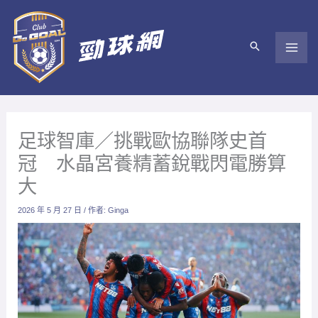
跳
至
主
要
內
容
足球智庫／挑戰歐協聯隊史首
冠 水晶宮養精蓄銳戰閃電勝算
大
2026 年 5 月 27 日
/ 作者:
Ginga