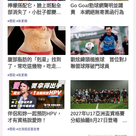
檸檬搭配它，臉上斑點全
Go Goal勁球網聲明並譴
部消失了，小肚子都變平
責 本網絕無寄黑函行為
坦了
#贊助 #新素簡
PR
腹部脂肪的「剋星」找到
劉炫緯頭槌進球 首位對J
了，常吃這幾物，吃走大
聯盟球隊破門球員
肚囊，瘦出小蠻腰
#贊助 #新素簡
PR
伴侶和妳一起預防HPV，
2027年U17亞洲盃資格賽
才有資格說愛妳！
分組抽籤8月27日登場 中
華隊分在第四檔次
#贊助 #台灣癌症基金會
Recommended by