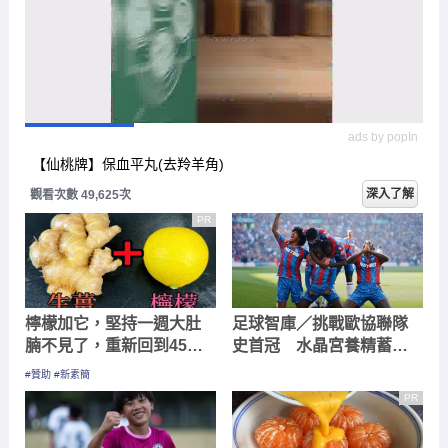
ads by popIn
【仙桃牌】保血平丸(去羚羊角)
深入了解
觀看次數 49,625次
PR
檸檬加它，堅持一週大肚
足球智庫／挑戰歐協聯隊
腩不見了，重新回到45公
史首冠 水晶宮養精蓄銳
斤
戰閃電勝算大
#贊助 #新素簡
PR