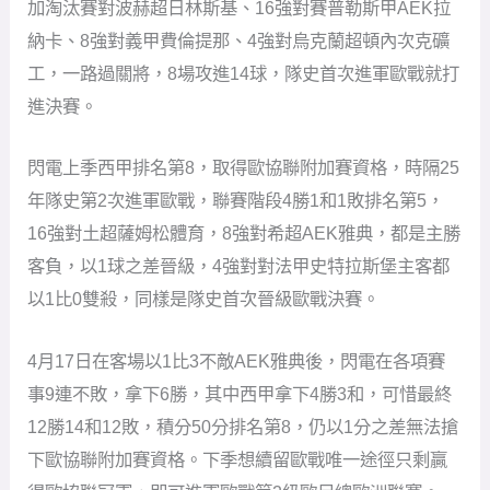
加淘汰賽對波赫超日林斯基、16強對賽普勒斯甲AEK拉
納卡、8強對義甲費倫提那、4強對烏克蘭超頓內次克礦
工，一路過關將，8場攻進14球，隊史首次進軍歐戰就打
進決賽。
閃電上季西甲排名第8，取得歐協聯附加賽資格，時隔25
年隊史第2次進軍歐戰，聯賽階段4勝1和1敗排名第5，
16強對土超薩姆松體育，8強對希超AEK雅典，都是主勝
客負，以1球之差晉級，4強對對法甲史特拉斯堡主客都
以1比0雙殺，同樣是隊史首次晉級歐戰決賽。
4月17日在客場以1比3不敵AEK雅典後，閃電在各項賽
事9連不敗，拿下6勝，其中西甲拿下4勝3和，可惜最終
12勝14和12敗，積分50分排名第8，仍以1分之差無法搶
下歐協聯附加賽資格。下季想續留歐戰唯一途徑只剩贏