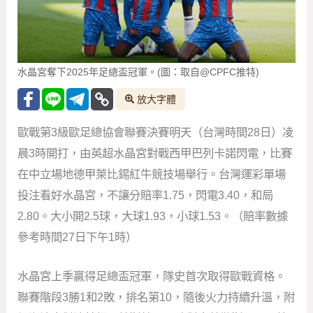
水晶宮奪下2025年足總盃冠軍。(圖：取自@CPFC推特)
放大字體
歐戰第3級歐足總協會聯賽決賽明天（台灣時間28日）凌
晨3時開打，由英超水晶宮對戰西甲巴列卡諾閃電，比賽
在中立場地德甲萊比錫紅牛競技場舉行。台灣運彩單場
投注看好水晶宮，不讓分賠率1.75，閃電3.40，和局
2.80。大小開2.5球，大球1.93，小球1.53。（賠率數據
參考時間27日下午1時）
水晶宮上季贏得足總盃冠軍，隊史首次取得歐戰資格。
聯賽階段3勝1和2敗，排名第10，隨後火力持續升溫，附