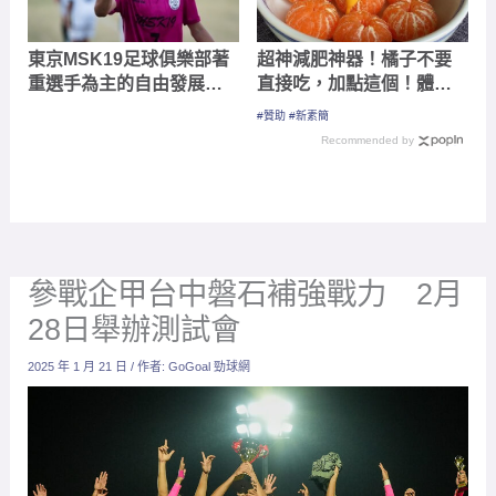
東京MSK19足球俱樂部著
超神減肥神器！橘子不要
重選手為主的自由發展球
直接吃，加點這個！體重
風 海外交流期許磨練選
天天下降
#贊助 #新素簡
手自主生活能力
Recommended by
參戰企甲台中磐石補強戰力 2月
28日舉辦測試會
2025 年 1 月 21 日
/ 作者:
GoGoal 勁球網