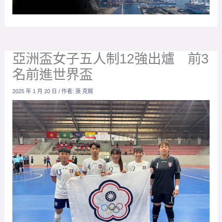
亞洲盃女子五人制12強出爐 前3
名前進世界盃
2025 年 1 月 20 日
/ 作者:
張 克銘