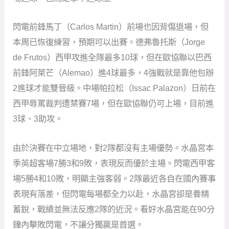
閃電前鋒馬丁（Carlos Martin）前場也因背傷退場，但
本周已恢復練習，預期可以出賽。德弗魯托斯（Jorge
de Frutos）西甲攻進全隊最多10球，但在歐協聯以巴西
前鋒阿萊芒（Alemao）進4球最多，4強戰就是靠他包辦
2進球才能雙晉級。中場帕拉松（Issac Palazon）日前在
西甲辱罵裁判遭禁賽7場，但在歐協聯仍可上場，目前進
3球、3助攻。
由於決賽在中立場地，對2隊都沒有主場優勢。水晶宮本
季英超客場7勝3和9敗，表現反而優於主場。閃電西甲客
場5勝4和10敗，明顯主強客弱。2隊最近各自在國內賽事
表現有落差，但閃電每場都全力以赴，水晶宮卻是養精
蓄銳，戰績並無法反應2隊的近況。看好水晶宮能在90分
鐘內擊敗閃電，不讓分獨贏是首選。