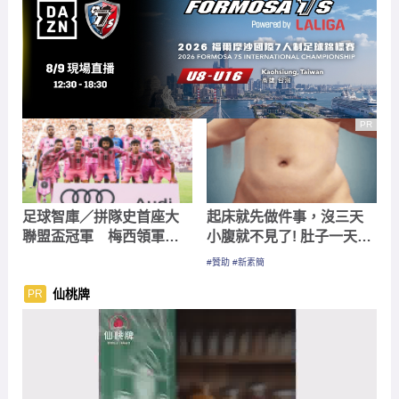
PR
足球智庫／拼隊史首座大
起床就先做件事，沒三天
聯盟盃冠軍 梅西領軍邁
小腹就不見了! 肚子一天天
阿密必勝紐約
變小！
#贊助 #新素簡
仙桃牌
PR