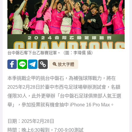
台中磐石奪下台乙聯賽冠軍。（圖：李瑋儒 攝）
放大字體
本季挑戰企甲的挑台中磐石，為補強球隊戰力，將在
2025年2月28日於臺中市西屯足球場舉辦測試會，名額
僅限30人，此外更舉辦「台中磐石足球俱樂部人氣王選
舉」，參加投票就有機會抽中 iPhone 16 Pro Max。
日期：2025年2月28日
時間：晚上6:30報到，7:00-9:00測試