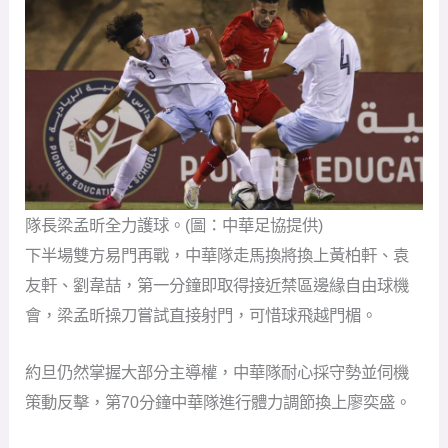
隊長梁孟昕全力護球。(圖：中華足協提供)
下半場雙方易門再戰，中華隊走馬換將換上黃柏軒、袁
友軒、劉韋喆，第一分鐘即取得接近禁區邊緣自由球機
會，梁孟昕操刀嘗試直接射門，可惜球飛越門楣。
約旦仍然掌握大部分主導權，中華隊耐心採守勢並伺機
策動反擊，第70分鐘中華隊進行體力調節換上廖奕盛。