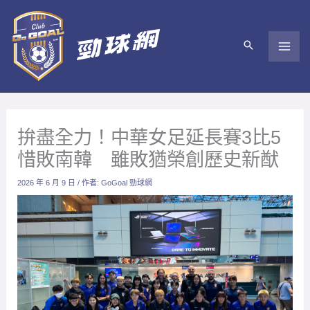
跳
至
主
要
內
容
拚盡全力！中華女足延長賽3比5
惜敗南韓 雖敗猶榮創歷史新猷
2026 年 6 月 9 日
/ 作者:
GoGoal 勁球網