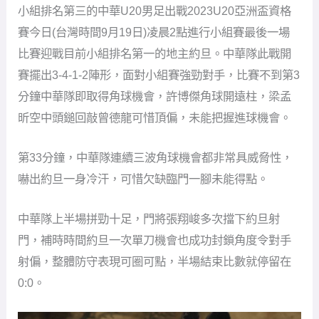
小組排名第三的中華U20男足出戰2023U20亞洲盃資格
賽今日(台灣時間9月19日)凌晨2點進行小組賽最後一場
比賽迎戰目前小組排名第一的地主約旦。中華隊此戰開
賽擺出3-4-1-2陣形，面對小組賽強勁對手，比賽不到第3
分鐘中華隊即取得角球機會，許博傑角球開遠柱，梁孟
昕空中頭鎚回敲曾德龍可惜頂偏，未能把握進球機會。
第33分鐘，中華隊連續三波角球機會都非常具威脅性，
嚇出約旦一身冷汗，可惜欠缺臨門一腳未能得點。
中華隊上半場拼勁十足，門將張翔峻多次擋下約旦射
門，補時時間約旦一次單刀機會也成功封鎖角度令對手
射偏，整體防守表現可圈可點，半場結束比數就停留在
0:0。