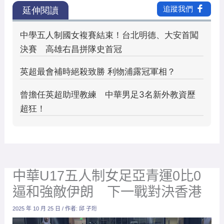
中華U17五人制女足亞青運0比0
逼和強敵伊朗 下一戰對決香港
2025 年 10 月 25 日
/ 作者:
邱 子珩