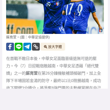
蘇育萱。(圖：中華足協提供)
放大字體
在首戰不敵日本後，中華女足面臨晉級退無可退的壓
力。今（7）日迎戰宿敵越南，中華女足憑藉「絕代雙
嬌」之一的
蘇育萱
在第26分鐘機敏補頭槌破門，加上全
隊下半場固若金湯的防守，最終以1比0險勝越南，成功
收下關鍵3分積分，將爭奪8強門票的主動權掌握在自己
手中。
中華女足此役擺出4-2-3-1陣型，由蘇育萱頂在最前方擔