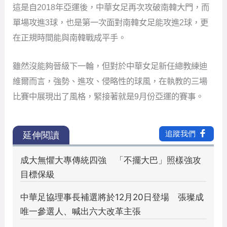
這是自2018年亞運後，中華女足再次攻破南韓大門，而
單場攻進3球，也是第一次面對南韓女足能攻進2球，更
在正規時間能與南韓戰成平手。
雖然沒能夠晉級下一輪，但對於中華女足新任總教練迪
維爾而言，強勢、進攻、侵略性的球風，在執教的三場
比賽中展現出了風格，緊接著就是9月份亞運的賽事。