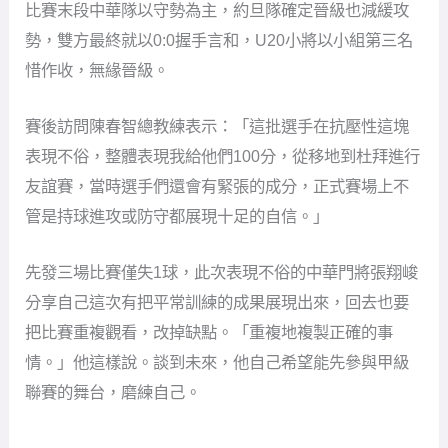
比賽末段中華隊以守勢為主，約旦隊確定晉級也減緩攻
勢，雙方最終就以0:0握手言和，U20小將以小組第三名
惜作收，無緣晉級。
賽後訪問陳春智總教練表示：「這批選手在抗壓性這塊
表現不俗，整體表現我給他們100分，從移地到杜拜進行
友誼賽，當時選手們還會有緊張的成分，正式賽場上不
管是持球進攻或防守都展現十足的自信。」
先發三場比賽僅失1球，此次表現不俗的中華門將張翔峻
分享自己這次有把平常訓練的成果展現出來，回去也要
把比賽重複觀看，改掉缺點。「重複地複製正確的事
情。」他這樣說。談到未來，他自己希望能先參與甲級
聯賽的舞台，磨練自己。