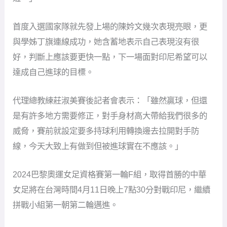
首度入選國家隊就先發上場的陳妗文幾次表現亮眼，更
與學姊丁旗連線成功，她含蓄地表示自己表現沒有很
好，判斷上應該要更快一點，下一場面對印尼希望可以
達成自己進球的目標。
代理總教練莊淑美賽後記者會表示：「雖然贏球，但還
是有許多地方需要修正，對手身材高大帶給我們很多的
威脅，賽前就設定要多持球利用轉換邊去拉開對手防
線，今天大致上有做到但被進球實在不應該。」
2024巴黎奧運女足資格賽第一輪F組，取得首勝的中華
女足將在台灣時間4月11日晚上7點30分對戰印尼，繼續
拼戰小組第一朝第二輪邁進。