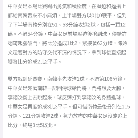
中華女足本場比賽踢出勇氣和積極度，在壓迫和逼搶上
都給南韓帶來不小麻煩，上半場雙方以0比0戰平，但到
了下半場南韓分別在51、53分鐘攻進2球，包括一顆12
碼。不過54分鐘，中華女足前場壓迫後搶到球，傳給許
翊筠起腳破門，將比分追成1比2，緊接著62分鐘，陳妗
文趁著對方的防守交代不清的情況下，拿到球後直接起
腳將比分追成2比2平手。
雙方戰到延長賽，南韓率先攻進1球，不過第106分鐘，
中華女足趁著南韓一記回傳球給門將，門將想要大腳，
李翊汶衝上去跳起來，球反彈打到李翊汶的身體進球，
中華女足再度追成3比3平手。但可惜南韓最後分別在115
分鐘、121分鐘攻進2球，氣力放盡的中華女足沒能追上
比分，終場3比5敗北。