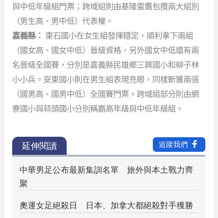
小小兵。安東國小則在男生組表現亮眼，同樣斬獲兩張
（國男高、國男中低）全國賽門票。跨域組部分則由網
寮國小與蒜頭國小分別稱霸高年級與中低年級組。