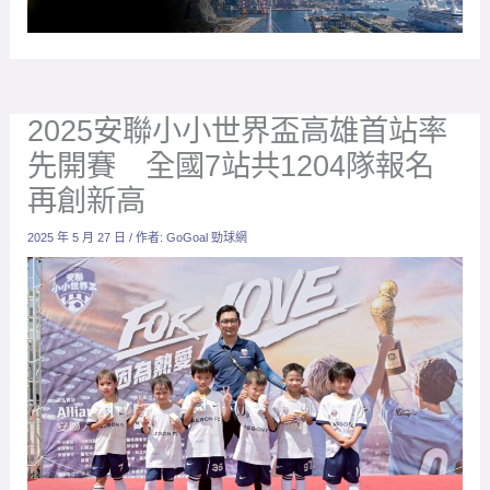
先開賽 全國7站共1204隊報名
再創新高
2025 年 5 月 27 日
/ 作者:
GoGoal 勁球網
安聯人壽卓越區業務副總吳宏睿在高雄賽區與小球員合影。
（圖：迷你足協提供）
放大字體