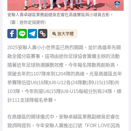
2025安聯人壽小小世界盃已熱烈開踢，並於高雄率先開
啟全國分區賽事，這項由迷你足球協會籌備主辦的活動
隨著近年足球熱潮擴散效應，今年報名隊數再創新高，
突破去年的1107隊來到1204隊的高峰。光是高雄區去年
參賽隊伍從U6(16隊)U8-U12各(24隊數)到U15(15隊)共
103隊，今年則是U6(15隊)U8-U15每組分別有24隊，總
計111支球隊報名參賽。
在高雄區的開球儀式中，安聯卓越區業務副總吳宏睿在
致詞時提到，今年安聯人壽推出口號「FOR LOVE因為
熱愛」，希望所有參賽小朋友不要忘了踢球的初衷，也
希望家長能陪伴小球員學習足球的過程，並給予支持及
鼓勵。去年各晉級球隊(U6晉-小惡魔足球俱樂部、U8晉-
建興國小、U10晉-小雷鳥、U12晉-南島足夢、U15晉-前
鎮國中A)今年也希望繼續努力為高雄奪得冰淇淋金盃。