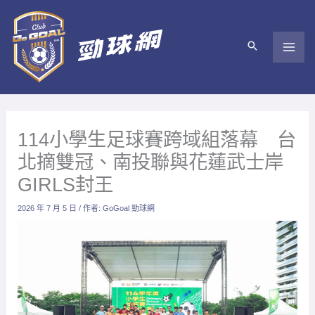
跳
至
主
要
內
容
114小學生足球賽跨域組落幕 台
北摘雙冠、南投聯與花蓮武士岸
GIRLS封王
2026 年 7 月 5 日
/ 作者:
GoGoal 勁球網