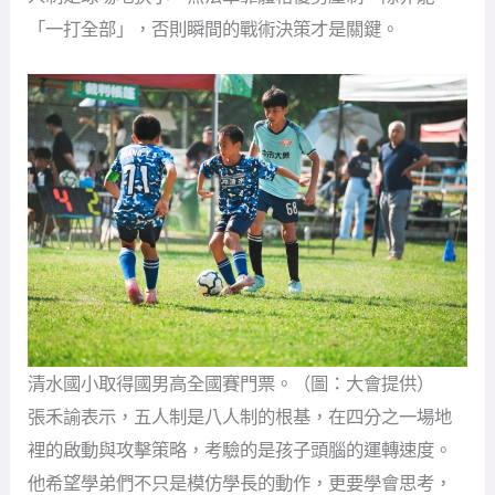
清水國小取得國男高全國賽門票。（圖：大會提供）
張禾諭表示，五人制是八人制的根基，在四分之一場地
裡的啟動與攻擊策略，考驗的是孩子頭腦的運轉速度。
他希望學弟們不只是模仿學長的動作，更要學會思考，
透過這場就在台中家門口的賽事洗禮，用智取戰勝挑
戰，讓清水國小的傳承持續閃耀。
台中今日賽程結束後，已有多支勁旅確定搶下全國賽門
票。國小男生高年級組由國安國小、清水國小攜手晉