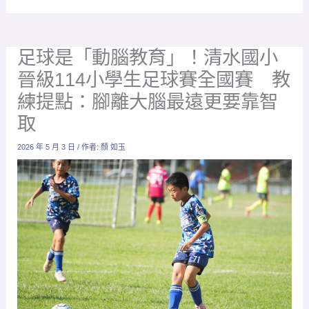
練提點：腳離大腦最遠更要靠智
取
2026 年 5 月 3 日
/ 作者:
顏 如玉
清水國小。（圖：大會提供）
放大字體