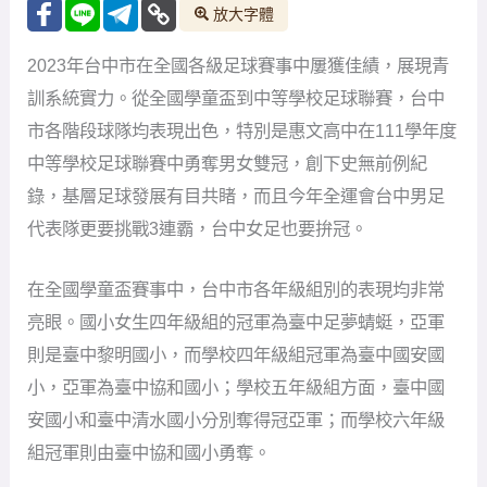
中等學校足球聯賽中勇奪男女雙冠，創下史無前例紀
錄，基層足球發展有目共睹，而且今年全運會台中男足
代表隊更要挑戰3連霸，台中女足也要拚冠。
在全國學童盃賽事中，台中市各年級組別的表現均非常
亮眼。國小女生四年級組的冠軍為臺中足夢蜻蜓，亞軍
則是臺中黎明國小，而學校四年級組冠軍為臺中國安國
小，亞軍為臺中協和國小；學校五年級組方面，臺中國
安國小和臺中清水國小分別奪得冠亞軍；而學校六年級
組冠軍則由臺中協和國小勇奪。
在111學年度中等學校足球聯賽方面，台中市各隊伍同樣
取得優異的成績。臺中黎明國中奪得國中男生組冠軍，
臺中五權國中則於國中女生組獲得亞軍。而在高中組別
方面，臺中惠文高中一舉拿下男女雙冠，惠文的男、女