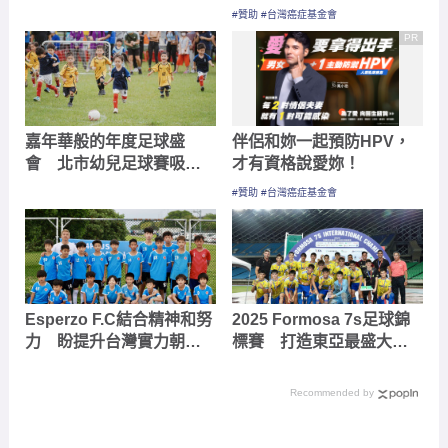
嘉年華般的年度足球盛
伴侶和妳一起預防HPV，
會 北市幼兒足球賽吸引
才有資格說愛妳！
上千小球員
#贊助 #台灣癌症基金會
Esperzo F.C結合精神和努
2025 Formosa 7s足球錦
力 盼提升台灣實力朝職
標賽 打造東亞最盛大國
業球員的希望前進
際青少年足球賽事
Recommended by
足球是「動腦教育」！清水國小
晉級114小學生足球賽全國賽 教