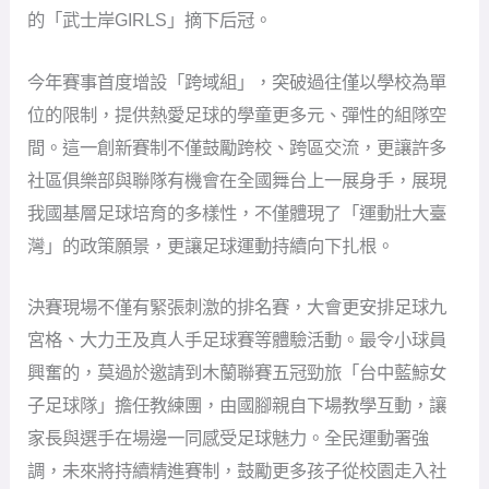
的「武士岸GIRLS」摘下后冠。
今年賽事首度增設「跨域組」，突破過往僅以學校為單
位的限制，提供熱愛足球的學童更多元、彈性的組隊空
間。這一創新賽制不僅鼓勵跨校、跨區交流，更讓許多
社區俱樂部與聯隊有機會在全國舞台上一展身手，展現
我國基層足球培育的多樣性，不僅體現了「運動壯大臺
灣」的政策願景，更讓足球運動持續向下扎根。
決賽現場不僅有緊張刺激的排名賽，大會更安排足球九
宮格、大力王及真人手足球賽等體驗活動。最令小球員
興奮的，莫過於邀請到木蘭聯賽五冠勁旅「台中藍鯨女
子足球隊」擔任教練團，由國腳親自下場教學互動，讓
家長與選手在場邊一同感受足球魅力。全民運動署強
調，未來將持續精進賽制，鼓勵更多孩子從校園走入社