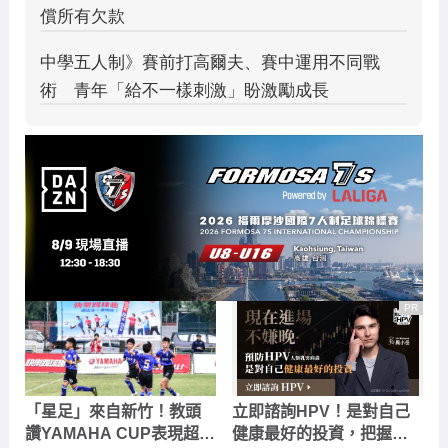
PR
「星足」來自新竹！教頭
立即諮詢HPV！是對自己
讚YAMAHA CUP表現超水
健康最好的投資，把握現
準 目標放學童盃
在不嫌晚！
#贊助 #台灣癌症基金會
PR