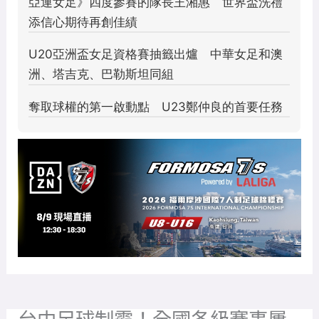
台中足球制霸！全國各級賽事屢
獲佳績 市府基層聯手打造新境
界
2023 年 4 月 17 日
/ 作者:
路 皓惟