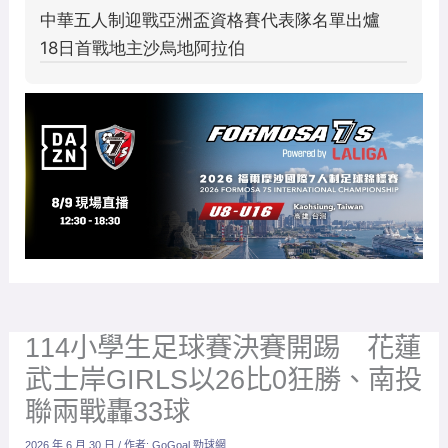
114小學生足球賽決賽開踢 花蓮
武士岸GIRLS以26比0狂勝、南投
聯兩戰轟33球
2026 年 6 月 30 日
/ 作者:
GoGoal 勁球網