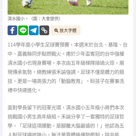
114學年度小學生足球賽預賽，本週末於台北、基隆、台
中、嘉義縣同步點燃戰火。甫於少年盃奪冠的台中強權
清水國小也現身賽場，本次由五年級梯隊接過火炬，展
現傳承氣勢，總教練張禾諭強調，足球不僅是體力的競
技，更是一場高張力的「動腦教育」，盼孩子在賽事洗
禮中快速進化。
面對學長留下的冠軍光環，清水國小五年級小將們本次
挑戰國小男生高年級組。禾諭分享了一套獨特的足球哲
學，「足球這項運動，是腳離大腦最遠的！」他認為五
人制足球場地狹小，無法單靠體格優勢壓制，除非能
「一打全部」，否則瞬間的戰術決策才是關鍵。