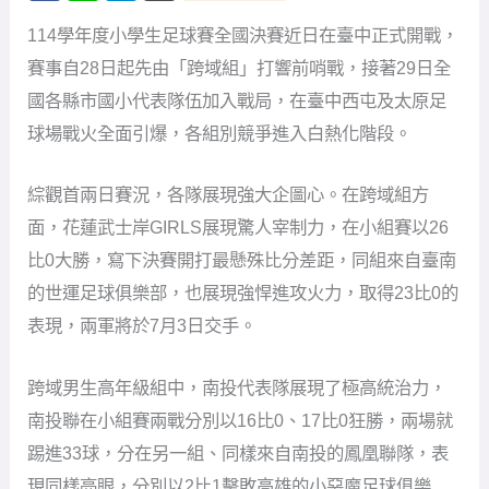
綜觀首兩日賽況，各隊展現強大企圖心。在跨域組方
面，花蓮武士岸GIRLS展現驚人宰制力，在小組賽以26
比0大勝，寫下決賽開打最懸殊比分差距，同組來自臺南
的世運足球俱樂部，也展現強悍進攻火力，取得23比0的
表現，兩軍將於7月3日交手。
跨域男生高年級組中，南投代表隊展現了極高統治力，
南投聯在小組賽兩戰分別以16比0、17比0狂勝，兩場就
踢進33球，分在另一組、同樣來自南投的鳳凰聯隊，表
現同樣亮眼，分別以2比1擊敗高雄的小惡魔足球俱樂
部、10比0大勝台東豐富聯隊；新北代表隊UNITY也不容
小覷，有11比0的精彩表現，目前雙雙手握二連勝。