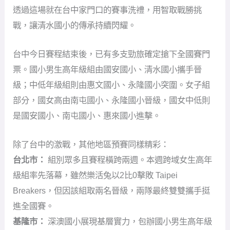
級；中低年級組則由惠文國小、永隆國小突圍。女子組
部分，國女高由南屯國小、永隆國小晉級，國女中低則
是國安國小、南屯國小、惠來國小進擊。
除了台中的激戰，其他地區預賽同樣精彩：
台北市：
組別眾多且賽程橫跨兩週。本週跨域女生高年
級組率先落幕，雖然樂活兔以2比0擊敗 Taipei
Breakers，但因該組取兩名晉級，兩隊最終雙雙攜手挺
進全國賽。
基隆市：
深澳國小展現基層實力，包辦國小男生高年級
與中低年級組門票；跨域組則由基隆雷鷹包攬兩大組別
（男生高、男中低）代表權。
嘉義縣：
東石國小在女生組發揮穩定，順利拿下兩組
（國女高、國女中低）晉級資格，另外國女中低還有兩
名晉級全國賽，分別是嘉義縣民雄鄉三興國小和柳子林