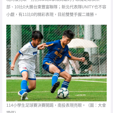
114小學生足球賽決賽開踢，南投表現亮眼。（圖：大會
提供）
國小組賽事於29日開跑，戰況同樣激烈。在國男中低年
級組，賽前喊出目標前四的新北自強國小，先後對陣高
雄後勁國小、金門金湖國小，都打得相當驚險，分別以5
比4、6比5驚險勝出，展現極高抗壓性；國男高年級組方