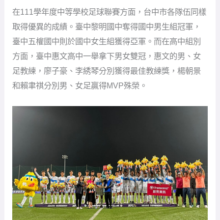
足教練，廖子豪、李綉琴分別獲得最佳教練獎，楊朝景
和賴聿祺分別男、女足贏得MVP殊榮。
黎明國中拿下聯賽國男組冠軍。（圖：記者顏如玉攝）
台中市在此屆中學足球聯賽11人制中斬獲3冠1亞，是歷
年來最佳成績。為感謝選手們的努力與教練團的支持，
台中市府將舉辦表揚活動，並頒發超過410萬元的體育獎