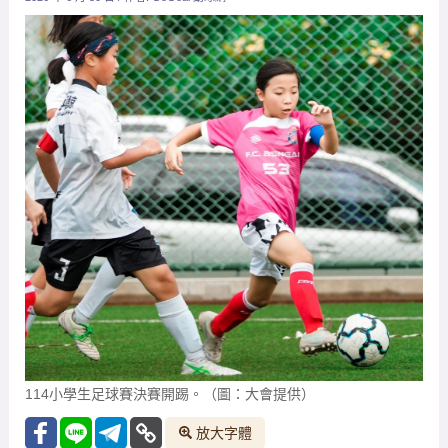
114小學生足球賽決賽開踢。（圖：大會提供）
放大字體
114學年度小學生足球賽全國決賽近日在臺中正式開戰，
賽事自28日起先由「跨域組」打響前哨戰，接著29日全
國各縣市國小代表隊伍加入戰局，在臺中西屯及太原足
球場戰火全面引爆，各組別競爭進入白熱化階段。