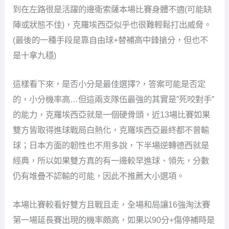
到在左路很是活躍的邊衛索薩本場比賽身體不適(可能缺
陣或狀態不佳)，克羅埃西亞似乎也很難輕鬆打出威脅。
(最後的一種手段是靠自由球+替補高中鋒搶分，但也不
是十拿九穩)
這樣看下來，是否小分是最佳選擇?，答案可能是否定
的，小分機率高…但這兩支隊伍最強的其實是”死咬對手”
的能力，克羅埃西亞就是一個硬骨頭，近13場比賽如果
雙方皆取得進球戰局白熱化，克羅埃西亞最終都不曾輸
球；日本方面的韌性也不用多說，下半場逆轉德西就是
經典，所以如果雙方真的有一邊較早進球、領先，分數
仍有堆疊不認輸的可能，因此不推薦大小選項。
本場比賽較看好雙方且戰且走，全場和局讓16強淘汰賽
第一場延長賽出現的機率頗高，如果以90分+傷停補時是