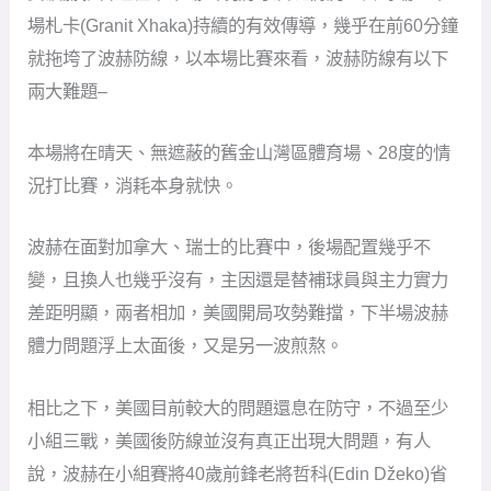
場札卡(Granit Xhaka)持續的有效傳導，幾乎在前60分鐘
就拖垮了波赫防線，以本場比賽來看，波赫防線有以下
兩大難題–
本場將在晴天、無遮蔽的舊金山灣區體育場、28度的情
況打比賽，消耗本身就快。
波赫在面對加拿大、瑞士的比賽中，後場配置幾乎不
變，且換人也幾乎沒有，主因還是替補球員與主力實力
差距明顯，兩者相加，美國開局攻勢難擋，下半場波赫
體力問題浮上太面後，又是另一波煎熬。
相比之下，美國目前較大的問題還息在防守，不過至少
小組三戰，美國後防線並沒有真正出現大問題，有人
說，波赫在小組賽將40歲前鋒老將哲科(Edin Džeko)省