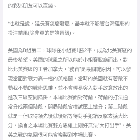
的彩迷朋友可以贏錢。
*也就是說，延長賽怎麼發展，基本就不影響台灣運彩的
投注結果(除非買的是誰晉級)。
美國為B組第二，球隊在小組賽1勝2平，成為北美賽區的
最後希望。美國的球風之所以能於小組賽脫癮而出，對
比北美賽區的王者加拿大，”務實”是最關鍵原因。可以發
現當面對戰力高一檔的英格蘭，當時的美國就有著敵不
動我不動的戰術思維，並不會輕易突入對手故意放出的
進攻三區空間陷阱。本場比賽面對荷蘭，荷蘭的打法通
常分成兩個階段，開局階段會嚐試壓上搶分；第二階段
就是一但取得領先後就後縮等待對手犯錯反擊去擴大比
分，換言之本場比賽雙方思維上剛好無法”大打出手”，美
英之戰的氛圍很可能會複製到本場比賽。