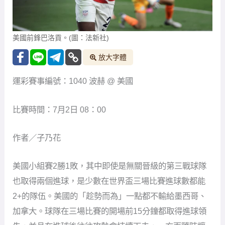
美國前鋒巴洛貢。(圖：法新社)
放大字體
運彩賽事編號：1040 波赫 @ 美國
比賽時間：7月2日 08：00
作者／子乃花
美國小組賽2勝1敗，其中即使是無關晉級的第三戰球隊
也取得兩個進球，是少數在世界盃三場比賽進球數都能
2+的隊伍。美國的「趁勢而為」一點都不輸給墨西哥、
加拿大。球隊在三場比賽的開場前15分鐘都取得進球領