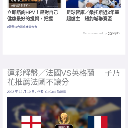
立即諮詢HPV！是對自己
足球智庫／桑托斯近3年墨
健康最好的投資，把握現
超爐主 紐約城聯賽盃看
在不嫌晚！
好開紅盤
#贊助 #台灣癌症基金會
Recommended by
運彩解盤／法國VS英格蘭 子乃
花推薦法國不讓分
2022 年 12 月 10 日
/ 作者:
GoGoal 勁球網