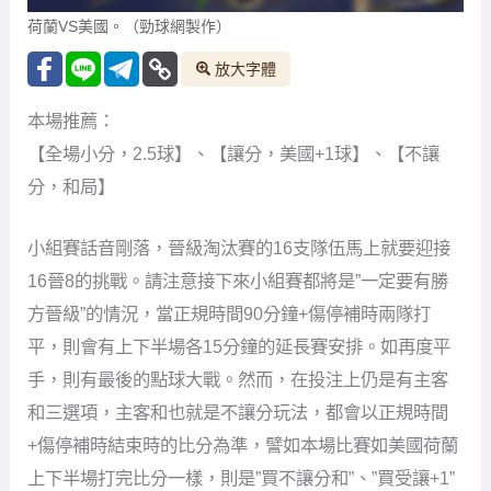
荷蘭VS美國。（勁球網製作）
放大字體
本場推薦：
【全場小分，2.5球】、【讓分，美國+1球】、【不讓
分，和局】
小組賽話音剛落，晉級淘汰賽的16支隊伍馬上就要迎接
16晉8的挑戰。請注意接下來小組賽都將是”一定要有勝
方晉級”的情況，當正規時間90分鐘+傷停補時兩隊打
平，則會有上下半場各15分鐘的延長賽安排。如再度平
手，則有最後的點球大戰。然而，在投注上仍是有主客
和三選項，主客和也就是不讓分玩法，都會以正規時間
+傷停補時結束時的比分為準，譬如本場比賽如美國荷蘭
上下半場打完比分一樣，則是”買不讓分和”、”買受讓+1”