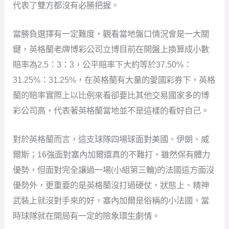
代表了雙方都沒有必勝把握。
當勝負選擇有一定難度，觀看當地盤口情況會是一大關
鍵，英格蘭老牌博彩公司立博目前在開盤上換算成小數
賠率為2.5：3：3，公平賠率下大約等於37.50%：
31.25%：31.25%，在英格蘭有大量的愛國彩券下，英格
蘭的賠率實際上以比例來看卻要比其他交易國家多的博
彩公司高，代表著英格蘭當地並不是這樣的看好自己。
對於英格蘭而言，這支球隊四場球面對美國、伊朗、威
爾斯；16強面對塞內加爾還真的不難打，雖然保有體力
優勢，但面對完全讓過一場(小組第三輪)的法國這方面沒
優勢外，更重要的是英格蘭沒打過硬仗，狀態上、精神
武裝上就沒對手來的好，塞內加爾是俗稱的小法國，當
時球隊就在開局有一定的險象環生劇情。