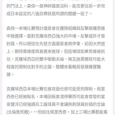
的鬥法上，森保一是神帥還是沒料，能否更往前一步完
成日本設定的八強目標就是所謂的關鍵一役了。
森保一本場比賽預計還是會在團隊組織與反擊兩種思維
中做選擇，面對克羅埃西亞強大的中場，反擊或許才是
好路，所以相信在先發方面還是會將伊東、前田大然放
上，期待靠速度與直覺來進球，但這場球如果思維被抓
住，克羅埃西亞的雙中衛勒夫倫、格瓦迪奧爾就可能大
程度的限制住對手的企圖，整體來看戰局發展確實難
猜。
克羅埃西亞本場比賽在進攻面也很可能受到限制，佩里
西奇已經被點名，本場因板倉滉停賽而可能會首發的富
安健洋已經強調兵工廠球員不會讓熱刺球員好過的言論
(北倫敦死敵)，一但掐住佩里西奇，加上三場比賽都能看