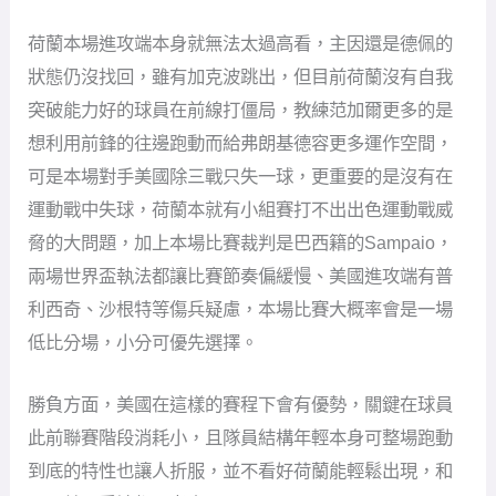
荷蘭本場進攻端本身就無法太過高看，主因還是德佩的
狀態仍沒找回，雖有加克波跳出，但目前荷蘭沒有自我
突破能力好的球員在前線打僵局，教練范加爾更多的是
想利用前鋒的往邊跑動而給弗朗基德容更多運作空間，
可是本場對手美國除三戰只失一球，更重要的是沒有在
運動戰中失球，荷蘭本就有小組賽打不出出色運動戰威
脅的大問題，加上本場比賽裁判是巴西籍的Sampaio，
兩場世界盃執法都讓比賽節奏偏緩慢、美國進攻端有普
利西奇、沙根特等傷兵疑慮，本場比賽大概率會是一場
低比分場，小分可優先選擇。
勝負方面，美國在這樣的賽程下會有優勢，關鍵在球員
此前聯賽階段消耗小，且隊員結構年輕本身可整場跑動
到底的特性也讓人折服，並不看好荷蘭能輕鬆出現，和