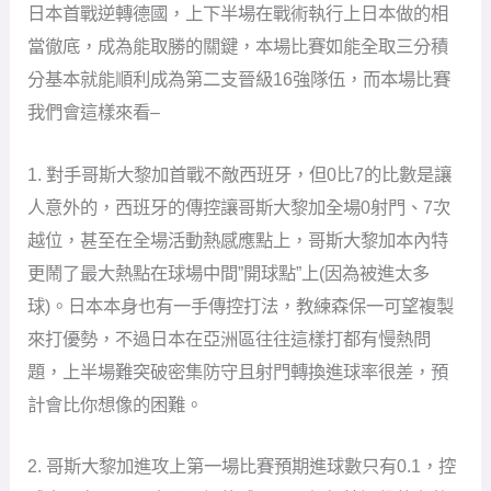
日本首戰逆轉德國，上下半場在戰術執行上日本做的相
當徹底，成為能取勝的關鍵，本場比賽如能全取三分積
分基本就能順利成為第二支晉級16強隊伍，而本場比賽
我們會這樣來看–
1. 對手哥斯大黎加首戰不敵西班牙，但0比7的比數是讓
人意外的，西班牙的傳控讓哥斯大黎加全場0射門、7次
越位，甚至在全場活動熱感應點上，哥斯大黎加本內特
更鬧了最大熱點在球場中間”開球點”上(因為被進太多
球)。日本本身也有一手傳控打法，教練森保一可望複製
來打優勢，不過日本在亞洲區往往這樣打都有慢熱問
題，上半場難突破密集防守且射門轉換進球率很差，預
計會比你想像的困難。
2. 哥斯大黎加進攻上第一場比賽預期進球數只有0.1，控