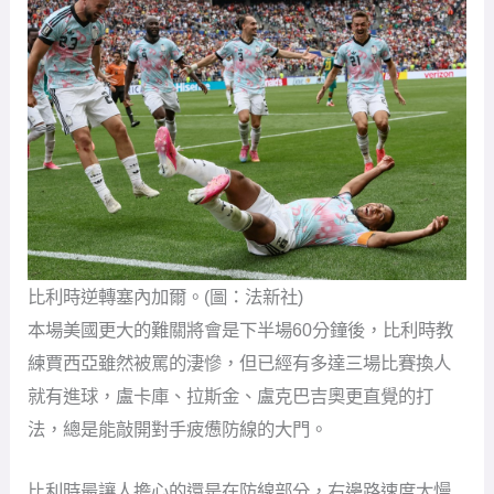
比利時逆轉塞內加爾。(圖：法新社)
本場美國更大的難關將會是下半場60分鐘後，比利時教
練賈西亞雖然被罵的淒慘，但已經有多達三場比賽換人
就有進球，盧卡庫、拉斯金、盧克巴吉奧更直覺的打
法，總是能敲開對手疲憊防線的大門。
比利時最讓人擔心的還是在防線部分，右邊路速度太慢