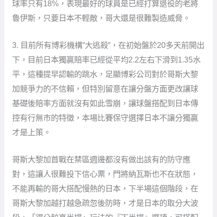
球率只有18%，表現最好的球員是已經打算退役的老將
魯伊斯，只要日本不輕敵，哥大還是很難製造威脅。
3. 目前所有博彩機構”大逃殺”，在初始盤於20多天前開出
下，目前日本獨贏賠率已經從平均2.2左右下滑到1.35水
平，這種提早認輸的跳水，足顯博彩公司對於哥斯大黎
加競爭力的不信賴，但特別留意在讓分盤方面更改讓球
基礎後賠率方面就沒有如此雪崩，讓球盤搭配到日本傳
控有行無市的特徵，本場比賽保守選擇日本不讓分獨贏
才是上策。
哥斯大黎加首戰在禁區週邊都沒有做出該有的防守應
對，這讓人很難投下信心票，門將納瓦斯也不在狀態，
不能再輸的哥大搭配慢熱的日本，下半場這個階段，在
哥斯大黎加越打越急疏忽後防時，才是日本的取分大波