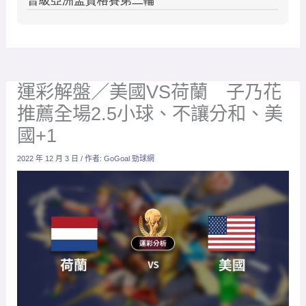
運彩解盤／美國VS荷蘭 子乃花
推薦全場2.5小球、不讓分和、美
國+1
2022 年 12 月 3 日
/ 作者:
GoGoal 勁球網