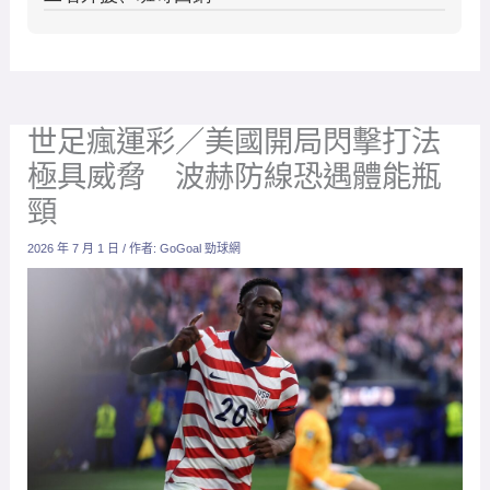
世足瘋運彩／美國開局閃擊打法
極具威脅 波赫防線恐遇體能瓶
頸
2026 年 7 月 1 日
/ 作者:
GoGoal 勁球網