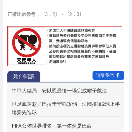
正確比數參考：〔3：2〕、〔2：3〕