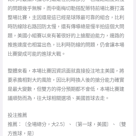
的問題幾乎無解，而中衛梅切勒搭配蒂特前場比賽打滿
整場比賽，主因還是這已經是球隊最可靠的組合，比利
時防線除右路回防太慢，還有傳導總是慢半拍這個大問
題，美國小組賽以來有著很好的上搶壓迫能力，邊路的
推進速度也相當出色，比利時防線的問題，仍會讓本場
比賽變成可能的進球大戰。
整體來看，本場比賽因資訊面就直接投注地主美國，將
要承擔相對大的風險，因比利時換人後的搶分能力確實
是最大變數，但雙方的得分預期都不會低，本場比賽建
議順勢而為，往大球相關選項、美國首球去走。
投注推薦
推薦：〔全場總分，大2.5〕、〔第一球，美國〕、〔雙
方進球，是〕