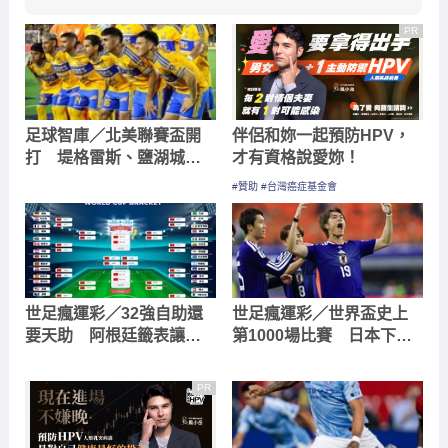
PR
足球智庫／北美聯賽盃開
伴侶和妳一起預防HPV，
打 堤格雷斯、鹽湖城後
才有資格說愛妳！
防不穩拼大球
#贊助 #台灣癌症基金會
世足瘋運彩／32強自助還
世足瘋運彩／世界盃史上
要天助 阿根廷籤表讓對
第1000場比賽 日本下半
手羨慕
場可以擊退陣前換帥突尼
西亞
PR