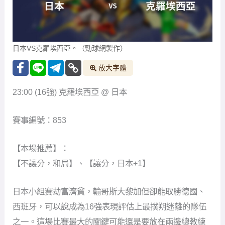
日本VS克羅埃西亞。（勁球網製作）
放大字體
23:00 (16強) 克羅埃西亞 @ 日本
賽事編號：853
【本場推薦】：
【不讓分，和局】、【讓分，日本+1】
日本小組賽劫富濟貧，輸哥斯大黎加但卻能取勝德國、
西班牙，可以說成為16強表現評估上最撲朔迷離的隊伍
之一。這場比賽最大的關鍵可能還是要放在兩邊總教練