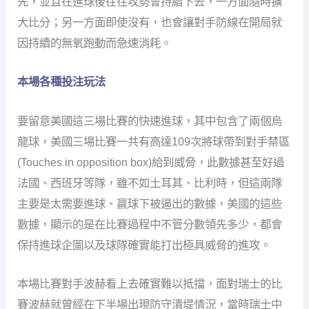
先，並且在進球後往往攻勢會持續下去，一方面隨時擴
大比分；另一方面即使沒有，也會讓對手防線在開局就
因持續的無氧跑動而急速消耗。
本場各種投注玩法
要留意美國這三場比賽的快速進球，其中包含了兩個烏
龍球，美國三場比賽一共有高達109次將球帶到對手禁區
(Touches in opposition box)給到威脅，此數據甚至好過
法國、西班牙等隊，雖不如土耳其、比利時，但這兩隊
主要是太需要進球、贏球下被逼出的數據，美國的這些
數據，顯示的是在比賽過程中不管分數領先多少，都會
保持進球企圖以及球隊確實能打出極具威脅的進攻。
本場比賽對手波赫看上去確實難以抵擋，面對瑞士的比
賽波赫就曾經在下半場出現防守潰堤情況，當時瑞士中