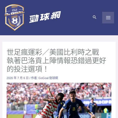
跳
至
主
要
內
容
世足瘋運彩／美國比利時之戰
執著巴洛貢上陣情報恐錯過更好
的投注選項！
2026 年 7 月 6 日
/ 作者:
GoGoal 勁球網