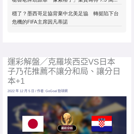
運彩解盤／克羅埃西亞VS日本
子乃花推薦不讓分和局、讓分日
本+1
2022 年 12 月 5 日
/ 作者:
GoGoal 勁球網