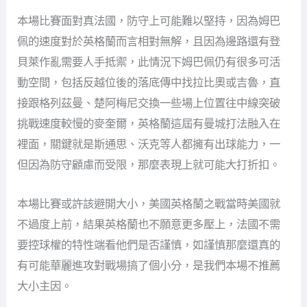
本場比賽面對真法國，防守上可能難以堅持，因為姆巴
佩的速度對於英格蘭而言相對無解，且因為邊路還有登
貝萊作亂需要人手抵禦，此情況下姆巴佩仍有很多可活
動空間，包括反越位後的落底傳中找拉比奧或吉魯，直
接跟格列茲曼、楚阿梅尼交換一些場上位置往中線突破
挑戰速度較慢的麥奎爾，英格蘭這屆有曼城打法融入在
裡面，關鍵就是斯通思、沃克等人都擁有出球能力，一
但因為防守顧慮而受限，那麼表現上就可能大打折扣。
本場比賽或許該避開大小，美國英格蘭之戰當時美國就
不過度上前，結果英格蘭也不願意更多壓上，法國不需
要控球權的特性端看他們是否謹慎，如謹慎那麼還真的
有可能華麗進攻對戰場搞了個小分，是我們本場不推薦
大小主因。