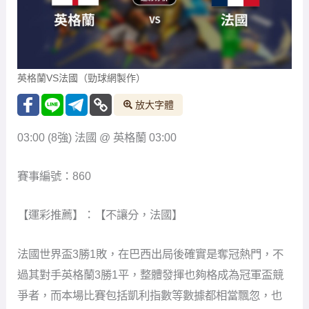
英格蘭VS法國（勁球網製作）
放大字體
03:00 (8強) 法國 @ 英格蘭 03:00
賽事編號：860
【運彩推薦】：【不讓分，法國】
法國世界盃3勝1敗，在巴西出局後確實是奪冠熱門，不
過其對手英格蘭3勝1平，整體發揮也夠格成為冠軍盃競
爭者，而本場比賽包括凱利指數等數據都相當飄忽，也